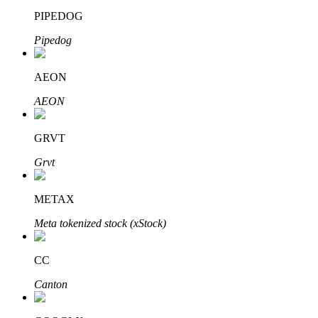
PIPEDOG
了解如何賺取穩定收入
Pipedog
Bitrue
AI
AEON
AEON
GRVT
Grvt
合夥人計劃
METAX
Meta tokenized stock (xStock)
CC
Canton
Bitrue渠道合伙人