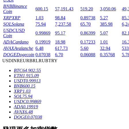
BNB
Binance
600.15
57,191.43
519.20
3,050.06
49,
Coin
XRP
XRP
1.03
98.84
0.89738
5.27
85.
SOL
Solana
75.94
7,237.58
65.70
385.98
6,2
USDC
USD
0.99869
95.17
0.86399
5.07
82.
Coin
ADA
Cardano
0.19919
18.98
0.17233
1.01
16.
鎖倉BTR
AVAX
Avalanche
6.48
617.73
5.60
32.94
533
輕鬆獲得多重福利
DOGE
Dogecoin
0.07038
6.70
0.06088
0.35768
5.7
USD
INR
EUR
BRL
RUB
TRY
BTC
64,902.55
ETH
1,915.09
USDT
0.99913
BNB
600.15
XRP
1.03
SOL
75.94
USDC
0.99869
ADA
0.19919
AVAX
6.48
借貸寶
DOGE
0.07038
借貸數字貨幣，及時且安全的服務