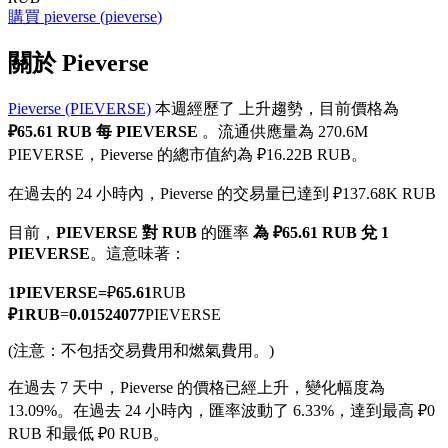
購買
pieverse
(
pieverse
)
關於 Pieverse
Pieverse (PIEVERSE)
本週經歷了 上升趨勢，目前價格為
幣本位永續
₽65.61 RUB 每 PIEVERSE
。流通供應量為 270.6M
以數字貨幣為保證金的永續合約
PIEVERSE，Pieverse 的總市值約為 ₽16.22B RUB。
在過去的 24 小時內，Pieverse 的交易量已達到 ₽137.68K RUB
TradFi
目前，
PIEVERSE 對 RUB
的匯率
為 ₽65.61 RUB 兌 1
PIEVERSE
。這意味著：
美股、外匯、貴金屬及大宗商品衍生性商品
1
PIEVERSE
=
₽
65.61
RUB
₽
1
RUB
=
0.01524077
PIEVERSE
(注意：不包括交易費用和燃氣費用。)
在過去 7 天中，Pieverse 的價格已經上升，變化幅度為
13.09%。
在過去 24 小時內，匯率波動了 6.33%，達到最高 ₽0
RUB 和最低 ₽0 RUB。