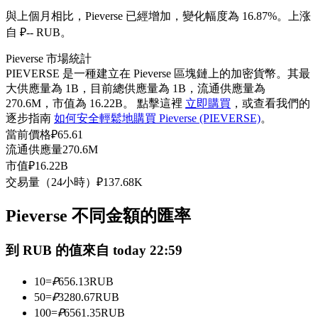
USDC永續
與上個月相比，Pieverse 已經增加，變化幅度為 16.87%。上涨
自 ₽-- RUB。
多種以USDC結算的永續合約
Pieverse 市場統計
PIEVERSE 是一種建立在 Pieverse 區塊鏈上的加密貨幣。其最
大供應量為 1B，目前總供應量為 1B，流通供應量為
270.6M，市值為 16.22B。 點擊這裡
立即購買
，或查看我們的
逐步指南
如何安全輕鬆地購買 Pieverse (PIEVERSE)
。
當前價格
₽
65.61
流通供應量
270.6M
市值
₽
16.22B
交易量（24小時）
₽
137.68K
跟單
Pieverse 不同金額的匯率
與頂尖交易專家同行
到 RUB 的值來自 today 22:59
10
=
₽
656.13
RUB
50
=
₽
3280.67
RUB
100
=
₽
6561.35
RUB