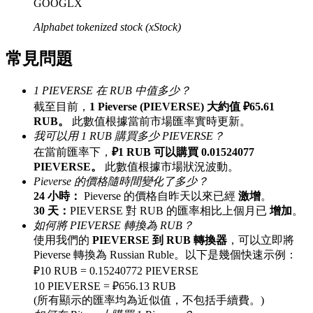
GOOGLX
最高達65%佣金！
Alphabet tokenized stock (xStock)
常見問題
1 PIEVERSE 在 RUB 中值多少？
截至目前，
1 Pieverse (PIEVERSE) 大約值 ₽65.61
RUB。
此數值根據當前市場匯率實時更新。
我可以用 1 RUB 購買多少 PIEVERSE？
在當前匯率下，
₽1 RUB 可以購買 0.01524077
邀请好友
PIEVERSE。
此數值根據市場狀況波動。
Pieverse 的價格隨時間變化了多少？
邀請朋友獲得現金獎勵
24 小時：
Pieverse 的價格自昨天以來已經
激增
。
30 天：
PIEVERSE 對 RUB 的匯率相比上個月已
增加
。
如何將 PIEVERSE 轉換為 RUB？
使用我們的
PIEVERSE 到 RUB 轉換器
，可以立即將
Pieverse 轉換為 Russian Ruble。以下是幾個快速示例：
₽10 RUB = 0.15240772 PIEVERSE
10 PIEVERSE = ₽656.13 RUB
(所有顯示的匯率均為近似值，不包括手續費。)
BTC 專享獎勵