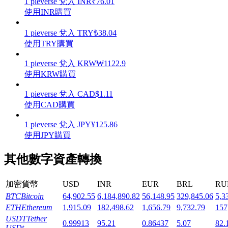
1
pieverse
兌入
INR
₹
76.01
使用INR購買
1
pieverse
兌入
TRY
₺
38.04
使用TRY購買
機槍池
1
pieverse
兌入
KRW
₩
1122.9
使用KRW購買
一鍵質押鎖定高收益
1
pieverse
兌入
CAD
$
1.11
使用CAD購買
1
pieverse
兌入
JPY
¥
125.86
使用JPY購買
其他數字資產轉換
Launchpool
加密貨幣
USD
INR
EUR
BRL
RU
BTC
Bitcoin
64,902.55
6,184,890.82
56,148.95
329,845.06
5,3
活期質押獲得熱門資產
ETH
Ethereum
1,915.09
182,498.62
1,656.79
9,732.79
157
USDT
Tether
0.99913
95.21
0.86437
5.07
82.
USDt