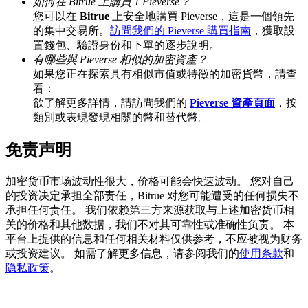
如何在 Bitrue 上購買 1 Pieverse？
您可以在
Bitrue
上安全地購買 Pieverse，這是一個領先
的集中交易所。
訪問我們的 Pieverse 購買指南
，獲取設
置錢包、驗證身份和下單的逐步說明。
BTC 專享獎勵
有哪些與 Pieverse 相似的加密資產？
如果您正在探索具有相似市值或特徵的加密貨幣，請查
充值並交易BTC瓜分 25,000 USDT 獎池！
看：
欲了解更多詳情，請訪問我們的
Pieverse 資產頁面
，按
類別或表現發現相關的幣和替代幣。
充值CASHCAT & 赢取
免责声明
瓜分 500000 CASHCAT 獎池
加密货币市场波动性很大，价格可能会快速波动。 您对自己
的投资决定承担全部责任，Bitrue 对您可能遭受的任何损失不
承担任何责任。 我们依赖第三方来源获取与上述加密货币相
关的价格和其他数据，我们不对其可靠性或准确性负责。 本
BitMart 用戶遷移專享
平台上提供的信息和任何相关材料仅供参考，不应被视为财务
或投资建议。 如需了解更多信息，请参阅我们的
使用条款
和
註冊&交易贏 500,000 USDT
隐私政策
。