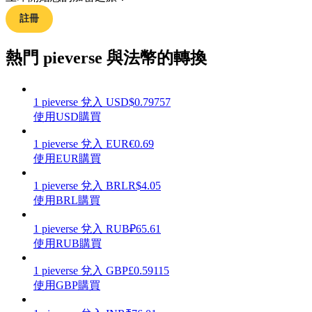
註冊
熱門 pieverse 與法幣的轉換
理財
1
pieverse
兌入
USD
$
0.79757
使用USD購買
1
pieverse
兌入
EUR
€
0.69
使用EUR購買
1
pieverse
兌入
BRL
R$
4.05
使用BRL購買
增值寶
1
pieverse
兌入
RUB
₽
65.61
使用RUB購買
使您的資產穩定增值
1
pieverse
兌入
GBP
£
0.59115
使用GBP購買