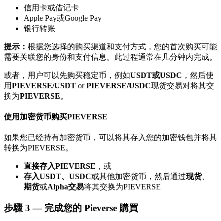
信用卡或借记卡
了解如何賺取穩定收入
Apple Pay或Google Pay
银行转账
Bitrue
AI
提示：
根据您选择的购买渠道和支付方式，您的首次购买可能
需要关联您的身份和支付信息。此过程通常在几分钟内完成。
或者，用户可以先购买稳定币，例如
USDT或USDC
，然后使
用
PIEVERSE/USDT
or
PIEVERSE/USDC
现货交易对将其交
换为
PIEVERSE
。
合夥人計劃
使用加密货币购买PIEVERSE
如果您已经持有加密货币，可以将其存入您的加密钱包并将其
转换为PIEVERSE。
直接存入PIEVERSE
，或
存入USDT、USDC
或其他加密货币，然后通过
现货
、
期货
或
Alpha交易
将其交换为PIEVERSE
步驟
3 —
完成您的 Pieverse 購買
Bitrue渠道合伙人