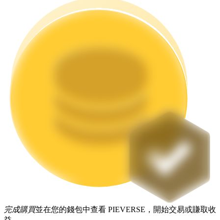
機槍池
一鍵質押鎖定高收益
Launchpool
活期質押獲得熱門資產
完成購買
並在您的錢包中查看 PIEVERSE，開始交易或賺取收
益。