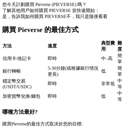
您今天計劃購買 Pieverse (PIEVERSE) 嗎？
USDC永續
了解其他用戶如何購買 PIEVERSE 並快速開始：
是，告訴我如何購買 PIEVERSE
不，我只是隨便看看
多種以USDC結算的永續合約
購買 Pieverse 的最佳方式
典型費
難
方法
速度
用
度
簡
信用卡/借記卡
即時
中–高
單
5-30分鐘(或根據銀行情況
簡
銀行轉帳
低
更長)
單
跟單
中
穩定幣交易
即時
非常低
與頂尖交易專家同行
(USDT/USDC)
等
中
加密貨幣兌換/錢包
即時
低
等
哪種方法最好?
購買Pieverse的最佳方式取決於您的目標: