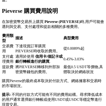
Pieverse 購買費用說明
在加密貨幣交易所上購買
Pieverse (PIEVERSE)
時,用戶可能會
遇到與交易、支付處理和提款相關的多種費用。
鎖倉BTR
費用類
描述
典型費用
型
輕鬆獲得多重福利
交易費
下達現貨訂單購買
從0.0089%起
用
PIEVERSE時收取的費用。
支付處
適用於使用
信用卡/借記卡或
0.45%-3.03%
理費用
銀行轉帳進行的購買
.
提款費
將PIEVERSE轉移到外部加
最低0.5 USDT等價物,具
用
密貨幣錢包的費用。
體取決於網絡狀況
購買Pieverse的最終成本取決於付款方式、網絡擁塞和交易時
的市場狀況。
借貸寶
提示:
不同的付款方式可能有不同的費用結構。尋求降低成本
的用戶通常選擇銀行轉帳或使用USDT或USDC等穩定幣進行
借貸數字貨幣，及時且安全的服務
現貨交易。