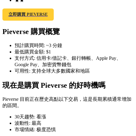
★
★
立即購買 PIEVERSE
Pieverse 購買概覽
幣本位永續
預計購買時間
:
~3 分鐘
以數字貨幣為保證金的永續合約
最低購買金額
:
$1
支付方式
:
信用卡/借記卡、銀行轉帳、Apple Pay、
Google Pay、加密貨幣錢包
TradFi
可用性
:
支持全球大多數國家和地區
美股、外匯、貴金屬及大宗商品衍生性商品
現在是購買 Pieverse 的好時機嗎
Pieverse 目前正在歷史高點以下交易，這是長期累積通常增加
的區間。
30天趨勢
:
看漲
波動性
:
最高
市場情緒
:
极度恐惧