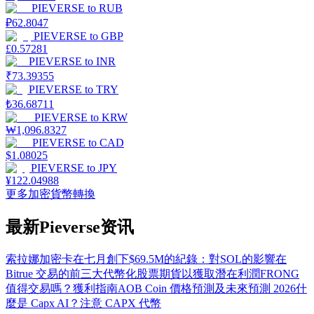
PIEVERSE
to
RUB
₽
62.8047
PIEVERSE
to
GBP
£
0.57281
PIEVERSE
to
INR
₹
73.39355
PIEVERSE
to
TRY
₺
36.68711
PIEVERSE
to
KRW
₩
1,096.8327
PIEVERSE
to
CAD
$
1.08025
PIEVERSE
to
JPY
¥
122.04988
更多加密貨幣轉換
最新Pieverse资讯
索拉娜加密卡在七月創下$69.5M的紀錄：對SOL的影響
在
Bitrue 交易的前三大代幣化股票期貨以獲取潛在利潤
FRONG
值得交易嗎？獲利指南
AOB Coin 價格預測及未來預測 2026
什
麼是 Capx AI？注意 CAPX 代幣