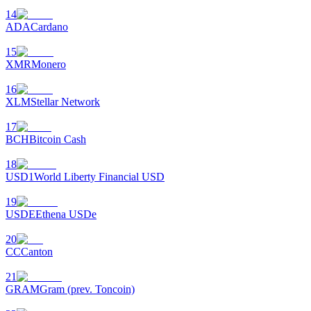
14
ADA
Cardano
15
XMR
Monero
16
XLM
Stellar Network
鎖倉BTR
17
輕鬆獲得多重福利
BCH
Bitcoin Cash
18
USD1
World Liberty Financial USD
19
USDE
Ethena USDe
20
CC
Canton
借貸寶
21
GRAM
Gram (prev. Toncoin)
借貸數字貨幣，及時且安全的服務