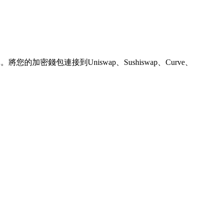
錢包連接到Uniswap、Sushiswap、Curve、