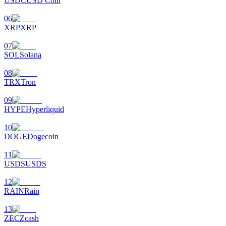
USDC
USD Coin
06
XRP
XRP
07
SOL
Solana
機槍池
08
一鍵質押鎖定高收益
TRX
Tron
09
HYPE
Hyperliquid
10
DOGE
Dogecoin
11
USDS
USDS
Launchpool
12
RAIN
Rain
活期質押獲得熱門資產
13
ZEC
Zcash