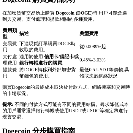
在加密貨幣交易所上購買
Dogecoin (DOGE)
時,用戶可能會遇
到與交易、支付處理和提款相關的多種費用。
費用類
描述
典型費用
型
交易費
下達現貨訂單購買DOGE時
鎖倉BTR
從0.0089%起
用
收取的費用。
輕鬆獲得多重福利
支付處
適用於使用
信用卡/借記卡或
0.45%-3.03%
理費用
銀行轉帳進行的購買
.
提款費
將DOGE轉移到外部加密貨
最低0.5 USDT等價物,具
用
幣錢包的費用。
體取決於網絡狀況
購買Dogecoin的最終成本取決於付款方式、網絡擁塞和交易時
的市場狀況。
提示:
不同的付款方式可能有不同的費用結構。尋求降低成本
的用戶通常選擇銀行轉帳或使用USDT或USDC等穩定幣進行
現貨交易。
借貸寶
借貸數字貨幣，及時且安全的服務
Dogecoin 分步購買指南