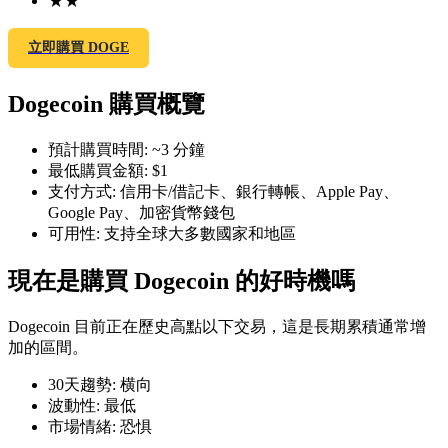
★
★
立即購買 DOGE
Dogecoin 購買概覽
幣本位永續
預計購買時間
:
~3 分鐘
以數字貨幣為保證金的永續合約
最低購買金額
:
$1
支付方式
:
信用卡/借記卡、銀行轉帳、Apple Pay、
Google Pay、加密貨幣錢包
TradFi
可用性
:
支持全球大多數國家和地區
美股、外匯、貴金屬及大宗商品衍生性商品
現在是購買 Dogecoin 的好時機嗎
Dogecoin 目前正在歷史高點以下交易，這是長期累積通常增
加的區間。
30天趨勢
:
横向
波動性
:
最低
市場情緒
:
恐惧