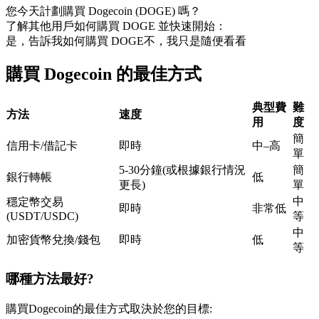
您今天計劃購買 Dogecoin (DOGE) 嗎？
USDC永續
了解其他用戶如何購買 DOGE 並快速開始：
是，告訴我如何購買 DOGE
不，我只是隨便看看
多種以USDC結算的永續合約
購買 Dogecoin 的最佳方式
典型費
難
方法
速度
用
度
簡
信用卡/借記卡
即時
中–高
單
5-30分鐘(或根據銀行情況
簡
銀行轉帳
低
更長)
單
跟單
中
穩定幣交易
即時
非常低
與頂尖交易專家同行
(USDT/USDC)
等
中
加密貨幣兌換/錢包
即時
低
等
哪種方法最好?
購買Dogecoin的最佳方式取決於您的目標: