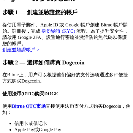
步驟
1 —
創建並驗證您的帳戶
從使用電子郵件、Apple ID 或 Google 帳戶創建 Bitrue 帳戶開
始。註冊後，完成
身份驗證 (KYC)
流程。為了提升安全性，
請啟用 Google 2FA、設置通行密鑰並激活防釣魚代碼以保護
您的帳戶。
創建並驗證帳戶
>
定投理财
步驟
2 —
選擇如何購買 Dogecoin
享受活期理財及長期收益
在Bitrue上，用户可以根据他们偏好的支付选项通过多种便捷
方式购买Dogecoin。
使用法币(OTC)购买DOGE
使用
Bitrue OTC市场
直接使用法币支付方式购买Dogecoin，例
如：
信用卡或借记卡
學習理財
Apple Pay或Google Pay