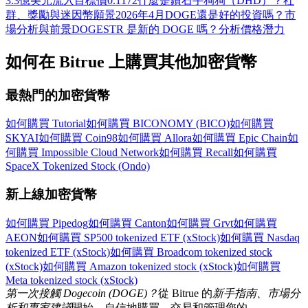
3.3億美元流入目標價0.1172
什麼是鑽石手狗狗（DHD）？社
群、獎勵與迷因幣願景
2026年4月DOGE還是好的投資嗎？市
場分析與前景
DOGESTR 是新的 DOGE 嗎？分析價格潛力
如何在 Bitrue 上購買其他加密貨幣
最熱門的加密貨幣
如何購買 Tutorial
如何購買 BICONOMY (BICO)
如何購買
SKYAI
如何購買 Coin98
如何購買 Allora
如何購買 Epic Chain
如
何購買 Impossible Cloud Network
如何購買 Recall
如何購買
SpaceX Tokenized Stock (Ondo)
新上線加密貨幣
如何購買 Pipedog
如何購買 Canton
如何購買 Grvt
如何購買
AEON
如何購買 SP500 tokenized ETF (xStock)
如何購買 Nasdaq
tokenized ETF (xStock)
如何購買 Broadcom tokenized stock
(xStock)
如何購買 Amazon tokenized stock (xStock)
如何購買
Meta tokenized stock (xStock)
第一次接觸 Dogecoin (DOGE)？
從 Bitrue 的
新手指南、市場分
析和專家建議
開始，自信地購買、交易和管理您的