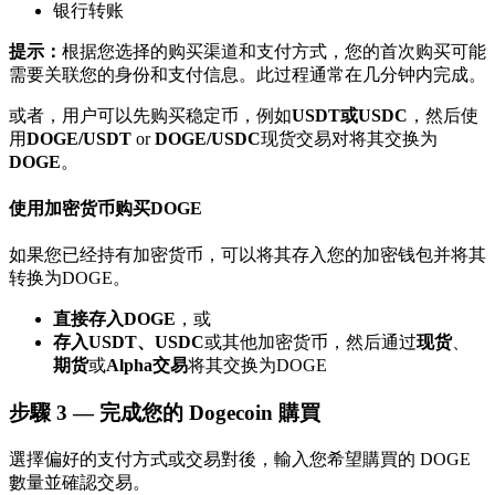
银行转账
了解如何賺取穩定收入
提示：
根据您选择的购买渠道和支付方式，您的首次购买可能
Bitrue
AI
需要关联您的身份和支付信息。此过程通常在几分钟内完成。
或者，用户可以先购买稳定币，例如
USDT或USDC
，然后使
用
DOGE/USDT
or
DOGE/USDC
现货交易对将其交换为
DOGE
。
使用加密货币购买DOGE
合夥人計劃
如果您已经持有加密货币，可以将其存入您的加密钱包并将其
转换为DOGE。
直接存入DOGE
，或
存入USDT、USDC
或其他加密货币，然后通过
现货
、
期货
或
Alpha交易
将其交换为DOGE
步驟
3 —
完成您的 Dogecoin 購買
選擇偏好的支付方式或交易對後，輸入您希望購買的 DOGE
數量並確認交易。
Bitrue渠道合伙人