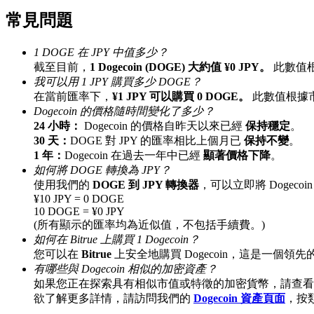
常見問題
1 DOGE 在 JPY 中值多少？
截至目前，
1 Dogecoin (DOGE) 大約值 ¥0 JPY。
此數值
合約指南
我可以用 1 JPY 購買多少 DOGE？
在當前匯率下，
¥1 JPY 可以購買 0 DOGE。
此數值根據
合約功能使用指南
Dogecoin 的價格隨時間變化了多少？
24 小時：
Dogecoin 的價格自昨天以來已經
保持穩定
。
30 天：
DOGE 對 JPY 的匯率相比上個月已
保持不變
。
1 年：
Dogecoin 在過去一年中已經
顯著價格下降
。
如何將 DOGE 轉換為 JPY？
使用我們的
DOGE 到 JPY 轉換器
，可以立即將 Dogecoi
¥10 JPY = 0 DOGE
10 DOGE = ¥0 JPY
(所有顯示的匯率均為近似值，不包括手續費。)
如何在 Bitrue 上購買 1 Dogecoin？
交易策略
您可以在
Bitrue
上安全地購買 Dogecoin，這是一個領
學習如何保持盈利
有哪些與 Dogecoin 相似的加密資產？
如果您正在探索具有相似市值或特徵的加密貨幣，請查看
欲了解更多詳情，請訪問我們的
Dogecoin 資產頁面
，按