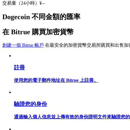
交易量（24小時）
¥
--
USDC永續
Dogecoin 不同金額的匯率
多種以USDC結算的永續合約
在 Bitrue 購買加密貨幣
創建一個 Bitrue 帳戶
在最安全的加密貨幣交易所購買和出售加
註冊
跟單
使用您的電子郵件地址在 Bitrue 上註冊。
與頂尖交易專家同行
驗證您的身份
通過輸入個人信息並上傳有效的身份證明文件來驗證您的