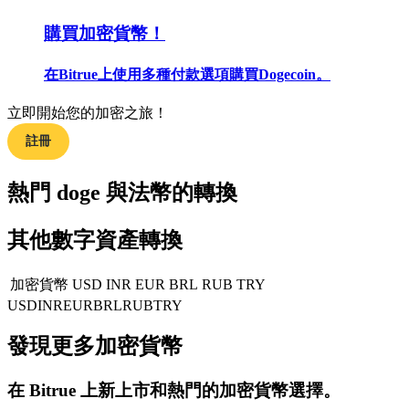
購買加密貨幣！
成為跟單交易員
在Bitrue上使用多種付款選項購買Dogecoin。
坐享盈利分成和跟單分傭
立即開始您的加密之旅！
註冊
熱門 doge 與法幣的轉換
其他數字資產轉換
合約資訊
加密貨幣
USD
INR
EUR
BRL
RUB
TRY
USD
INR
EUR
BRL
RUB
TRY
包含交易情況等的大數據分析
發現更多加密貨幣
在
Bitrue
上新上市和熱門的加密貨幣選擇。