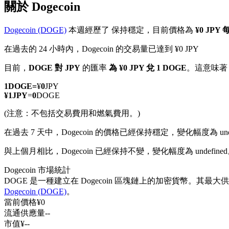
關於 Dogecoin
Dogecoin (DOGE)
本週經歷了 保持穩定，目前價格為
¥0 JPY
在過去的 24 小時內，Dogecoin 的交易量已達到 ¥0 JPY
幣本位永續
目前，
DOGE 對 JPY
的匯率
為 ¥0 JPY 兌 1 DOGE
。這意味著
以數字貨幣為保證金的永續合約
1
DOGE
=
¥
0
JPY
¥
1
JPY
=
0
DOGE
(注意：不包括交易費用和燃氣費用。)
TradFi
在過去 7 天中，Dogecoin 的價格已經保持穩定，變化幅度為 unde
美股、外匯、貴金屬及大宗商品衍生性商品
與上個月相比，Dogecoin 已經保持不變，變化幅度為 undefined。
Dogecoin 市場統計
DOGE 是一種建立在 Dogecoin 區塊鏈上的加密貨幣。其最
Dogecoin (DOGE)
。
當前價格
¥
0
流通供應量
--
市值
¥
--