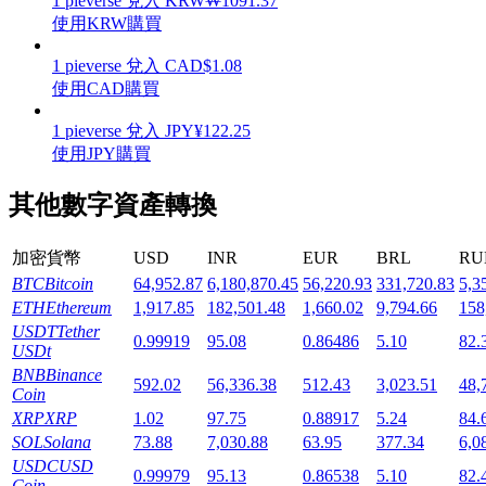
1
pieverse
兌入
KRW
₩
1091.37
使用KRW購買
1
pieverse
兌入
CAD
$
1.08
使用CAD購買
機槍池
1
pieverse
兌入
JPY
¥
122.25
使用JPY購買
一鍵質押鎖定高收益
其他數字資產轉換
加密貨幣
USD
INR
EUR
BRL
RU
BTC
Bitcoin
64,952.87
6,180,870.45
56,220.93
331,720.83
5,3
ETH
Ethereum
1,917.85
182,501.48
1,660.02
9,794.66
158
USDT
Tether
0.99919
95.08
0.86486
5.10
82.
USDt
BNB
Binance
592.02
56,336.38
512.43
3,023.51
48,
Launchpool
Coin
XRP
XRP
1.02
97.75
0.88917
5.24
84.
活期質押獲得熱門資產
SOL
Solana
73.88
7,030.88
63.95
377.34
6,0
USDC
USD
0.99979
95.13
0.86538
5.10
82.
Coin