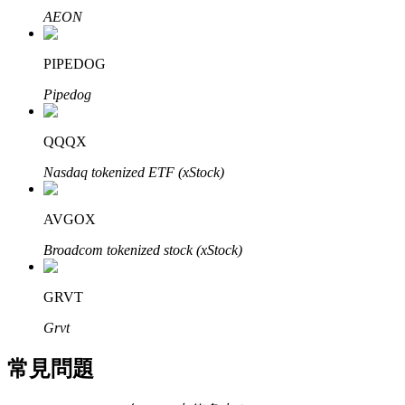
AEON
了解如何賺取穩定收入
Bitrue
AI
PIPEDOG
Pipedog
QQQX
Nasdaq tokenized ETF (xStock)
合夥人計劃
AVGOX
Broadcom tokenized stock (xStock)
GRVT
Grvt
常見問題
Bitrue渠道合伙人