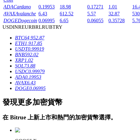
ADA
Cardano
0.19953
18.98
0.17271
1.01
16.
AVAX
Avalanche
6.43
612.52
5.57
32.87
530
DOGE
Dogecoin
0.06995
6.65
0.06055
0.35728
5.7
USD
INR
EUR
BRL
RUB
TRY
BTC
64,952.87
ETH
1,917.85
鎖倉BTR
USDT
0.99919
BNB
592.02
輕鬆獲得多重福利
XRP
1.02
SOL
73.88
USDC
0.99979
ADA
0.19953
AVAX
6.43
DOGE
0.06995
發現更多加密貨幣
在
Bitrue
上新上市和熱門的加密貨幣選擇。
借貸寶
借貸數字貨幣，及時且安全的服務