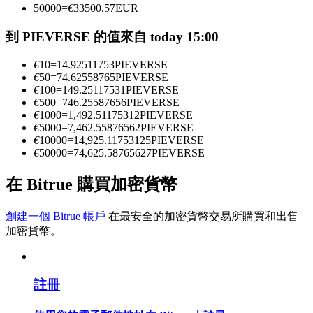
50000
=
€
33500.57
EUR
到 PIEVERSE 的值來自 today 15:00
成為跟單交易員
€
10
=
14.92511753
PIEVERSE
坐享盈利分成和跟單分傭
€
50
=
74.62558765
PIEVERSE
€
100
=
149.25117531
PIEVERSE
€
500
=
746.25587656
PIEVERSE
€
1000
=
1,492.51175312
PIEVERSE
€
5000
=
7,462.55876562
PIEVERSE
€
10000
=
14,925.11753125
PIEVERSE
€
50000
=
74,625.58765627
PIEVERSE
在 Bitrue 購買加密貨幣
合約資訊
創建一個 Bitrue 帳戶
在最安全的加密貨幣交易所購買和出售
加密貨幣。
包含交易情況等的大數據分析
註冊