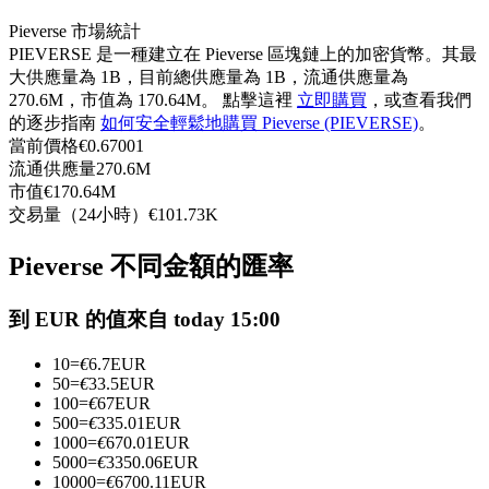
USDC永續
Pieverse 市場統計
PIEVERSE 是一種建立在 Pieverse 區塊鏈上的加密貨幣。其最
多種以USDC結算的永續合約
大供應量為 1B，目前總供應量為 1B，流通供應量為
270.6M，市值為 170.64M。 點擊這裡
立即購買
，或查看我們
的逐步指南
如何安全輕鬆地購買 Pieverse (PIEVERSE)
。
當前價格
€
0.67001
流通供應量
270.6M
市值
€
170.64M
交易量（24小時）
€
101.73K
Pieverse 不同金額的匯率
跟單
到 EUR 的值來自 today 15:00
與頂尖交易專家同行
10
=
€
6.7
EUR
50
=
€
33.5
EUR
100
=
€
67
EUR
500
=
€
335.01
EUR
1000
=
€
670.01
EUR
5000
=
€
3350.06
EUR
10000
=
€
6700.11
EUR