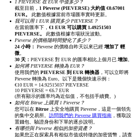
1 PIEVERSE 在 EUR 中值多少？
最高達65%佣金！
截至目前，
1 Pieverse (PIEVERSE) 大約值 €0.67001
EUR。
此數值根據當前市場匯率實時更新。
我可以用 1 EUR 購買多少 PIEVERSE？
在當前匯率下，
€1 EUR 可以購買 1.49251503
PIEVERSE。
此數值根據市場狀況波動。
Pieverse 的價格隨時間變化了多少？
24 小時：
Pieverse 的價格自昨天以來已經
增加了 輕
微
。
30 天：
PIEVERSE 對 EUR 的匯率相比上個月已
增加
。
如何將 PIEVERSE 轉換為 EUR？
邀请好友
使用我們的
PIEVERSE 到 EUR 轉換器
，可以立即將
Pieverse 轉換為 Euro。以下是幾個快速示例：
邀請朋友獲得現金獎勵
€10 EUR = 14.92515037 PIEVERSE
10 PIEVERSE = €6.7 EUR
(所有顯示的匯率均為近似值，不包括手續費。)
如何在 Bitrue 上購買 1 Pieverse？
您可以在
Bitrue
上安全地購買 Pieverse，這是一個領先
的集中交易所。
訪問我們的 Pieverse 購買指南
，獲取設
置錢包、驗證身份和下單的逐步說明。
有哪些與 Pieverse 相似的加密資產？
如果您正在探索具有相似市值或特徵的加密貨幣，請查
BTC 專享獎勵