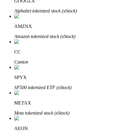
GOOGLX
Alphabet tokenized stock (xStock)
AMZNX
Amazon tokenized stock (xStock)
CC
定投理财
Canton
享受活期理財及長期收益
SPYX
SP500 tokenized ETF (xStock)
METAX
Meta tokenized stock (xStock)
AEON
學習理財