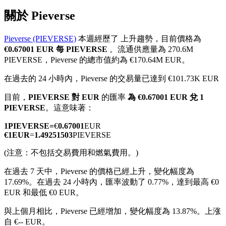
關於 Pieverse
Pieverse (PIEVERSE)
本週經歷了 上升趨勢，目前價格為
€0.67001 EUR 每 PIEVERSE
。流通供應量為 270.6M
幣本位永續
PIEVERSE，Pieverse 的總市值約為 €170.64M EUR。
以數字貨幣為保證金的永續合約
在過去的 24 小時內，Pieverse 的交易量已達到 €101.73K EUR
目前，
PIEVERSE 對 EUR
的匯率
為 €0.67001 EUR 兌 1
PIEVERSE
。這意味著：
TradFi
1
PIEVERSE
=
€
0.67001
EUR
美股、外匯、貴金屬及大宗商品衍生性商品
€
1
EUR
=
1.49251503
PIEVERSE
(注意：不包括交易費用和燃氣費用。)
在過去 7 天中，Pieverse 的價格已經上升，變化幅度為
17.69%。
在過去 24 小時內，匯率波動了 0.77%，達到最高 €0
EUR 和最低 €0 EUR。
與上個月相比，Pieverse 已經增加，變化幅度為 13.87%。上涨
自 €-- EUR。