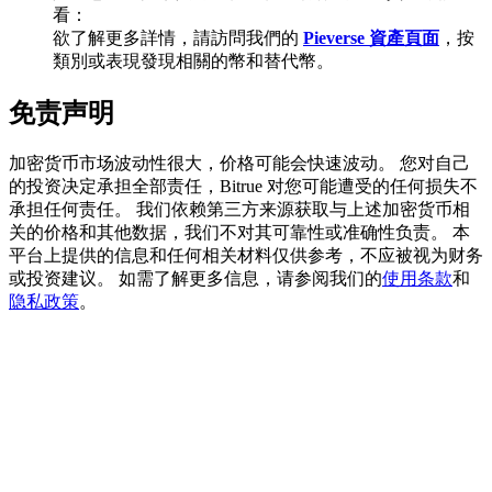
看：
欲了解更多詳情，請訪問我們的
Pieverse 資產頁面
，按
類別或表現發現相關的幣和替代幣。
BTC 專享獎勵
免责声明
充值並交易BTC瓜分 25,000 USDT 獎池！
加密货币市场波动性很大，价格可能会快速波动。 您对自己
的投资决定承担全部责任，Bitrue 对您可能遭受的任何损失不
承担任何责任。 我们依赖第三方来源获取与上述加密货币相
充值CASHCAT & 赢取
关的价格和其他数据，我们不对其可靠性或准确性负责。 本
平台上提供的信息和任何相关材料仅供参考，不应被视为财务
瓜分 500000 CASHCAT 獎池
或投资建议。 如需了解更多信息，请参阅我们的
使用条款
和
隐私政策
。
BitMart 用戶遷移專享
註冊&交易贏 500,000 USDT