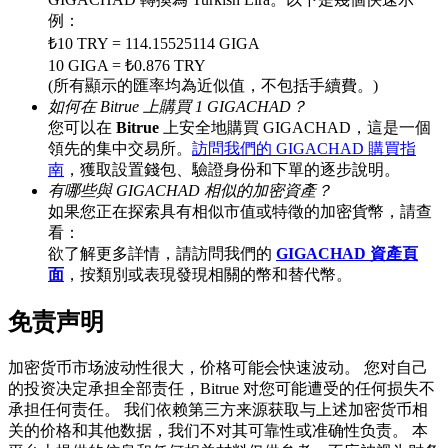
例：
₺10 TRY = 114.15525114 GIGA
10 GIGA = ₺0.876 TRY
BTC 專享獎勵
(所有顯示的匯率均為近似值，不包括手續費。)
如何在 Bitrue 上購買 1 GIGACHAD？
充值並交易BTC瓜分 25,000 USDT 獎池！
您可以在
Bitrue
上安全地購買 GIGACHAD，這是一個
領先的集中交易所。
訪問我們的 GIGACHAD 購買指
南
，獲取設置錢包、驗證身份和下單的逐步說明。
有哪些與 GIGACHAD 相似的加密資產？
充值CASHCAT & 赢取
如果您正在探索具有相似市值或特徵的加密貨幣，請查
看：
瓜分 500000 CASHCAT 獎池
欲了解更多詳情，請訪問我們的
GIGACHAD 資產頁
面
，按類別或表現發現相關的幣和替代幣。
免责声明
BitMart 用戶遷移專享
加密货币市场波动性很大，价格可能会快速波动。 您对自己
註冊&交易贏 500,000 USDT
的投资决定承担全部责任，Bitrue 对您可能遭受的任何损失不
承担任何责任。 我们依赖第三方来源获取与上述加密货币相
关的价格和其他数据，我们不对其可靠性或准确性负责。 本