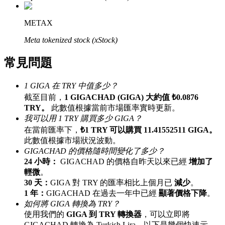
最高達65%佣金！
METAX
Meta tokenized stock (xStock)
常見問題
1 GIGA 在 TRY 中值多少？
截至目前，
1 GIGACHAD (GIGA) 大約值 ₺0.0876
TRY。
此數值根據當前市場匯率實時更新。
邀请好友
我可以用 1 TRY 購買多少 GIGA？
在當前匯率下，
₺1 TRY 可以購買 11.41552511 GIGA。
邀請朋友獲得現金獎勵
此數值根據市場狀況波動。
GIGACHAD 的價格隨時間變化了多少？
24 小時：
GIGACHAD 的價格自昨天以來已經
增加了
輕微
。
30 天：
GIGA 對 TRY 的匯率相比上個月已
減少
。
1 年：
GIGACHAD 在過去一年中已經
顯著價格下降
。
如何將 GIGA 轉換為 TRY？
使用我們的
GIGA 到 TRY 轉換器
，可以立即將
BTC 專享獎勵
GIGACHAD 轉換為 Turkish Lira。以下是幾個快速示