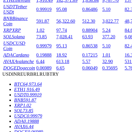
ETH
Ethereum
1,916.49
182,371.89
1,658.84
9,787.70
157
USDT
Tether
0.99919
95.08
0.86486
5.10
82.
USDt
BNB
Binance
591.87
56,322.60
512.30
3,022.77
48,
Coin
XRP
XRP
1.02
97.74
0.88904
5.24
84.
SOL
Solana
73.85
7,028.41
63.93
377.20
6,0
USDC
USD
鎖倉BTR
0.99979
95.13
0.86538
5.10
82.
Coin
ADA
Cardano
0.19888
18.92
0.17215
1.01
16.
輕鬆獲得多重福利
AVAX
Avalanche
6.44
613.18
5.57
32.90
531
DOGE
Dogecoin
0.06989
6.65
0.06049
0.35695
5.7
USD
INR
EUR
BRL
RUB
TRY
BTC
64,973.64
ETH
1,916.49
USDT
0.99919
BNB
591.87
XRP
1.02
SOL
73.85
USDC
0.99979
借貸寶
ADA
0.19888
AVAX
6.44
借貸數字貨幣，及時且安全的服務
DOGE
0.06989