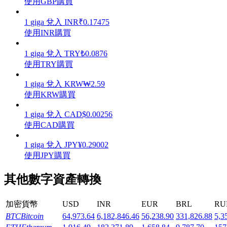
使用GBP購買
1
giga
兌入
INR
₹
0.17475
使用INR購買
1
giga
兌入
TRY
₺
0.0876
機槍池
使用TRY購買
一鍵質押鎖定高收益
1
giga
兌入
KRW
₩
2.59
使用KRW購買
1
giga
兌入
CAD
$
0.00256
使用CAD購買
1
giga
兌入
JPY
¥
0.29002
使用JPY購買
其他數字資產轉換
Launchpool
活期質押獲得熱門資產
加密貨幣
USD
INR
EUR
BRL
RU
BTC
Bitcoin
64,973.64
6,182,846.46
56,238.90
331,826.88
5,3