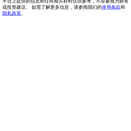
平台上提供的信息和任何相关材料仅供参考，不应被视为财务
貴金屬財富季 · 交易巔峰賽
或投资建议。 如需了解更多信息，请参阅我们的
使用条款
和
隐私政策
。
抽獎衝榜 · 贏33,333 USDT
USDT 新手理財 10% APR
USDT活期理財、無鎖定期
新用戶專享 BTC 6.5% APR
BTC 活期理財、無鎖定期