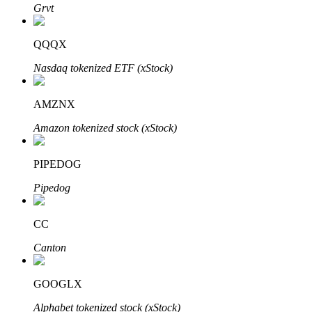
Grvt
了解如何賺取穩定收入
Bitrue
AI
QQQX
Nasdaq tokenized ETF (xStock)
AMZNX
Amazon tokenized stock (xStock)
合夥人計劃
PIPEDOG
Pipedog
CC
Canton
GOOGLX
Bitrue渠道合伙人
Alphabet tokenized stock (xStock)