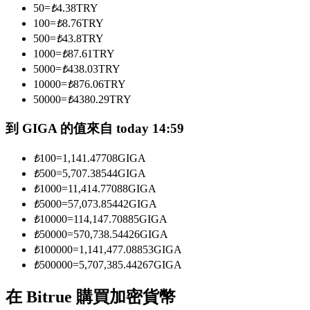
50
=
₺
4.38
TRY
100
=
₺
8.76
TRY
500
=
₺
43.8
TRY
成為跟單交易員
1000
=
₺
87.61
TRY
5000
=
₺
438.03
TRY
坐享盈利分成和跟單分傭
10000
=
₺
876.06
TRY
50000
=
₺
4380.29
TRY
到 GIGA 的值來自 today 14:59
₺
100
=
1,141.47708
GIGA
₺
500
=
5,707.38544
GIGA
₺
1000
=
11,414.77088
GIGA
₺
5000
=
57,073.85442
GIGA
合約資訊
₺
10000
=
114,147.70885
GIGA
₺
50000
=
570,738.54426
GIGA
包含交易情況等的大數據分析
₺
100000
=
1,141,477.08853
GIGA
₺
500000
=
5,707,385.44267
GIGA
在 Bitrue 購買加密貨幣