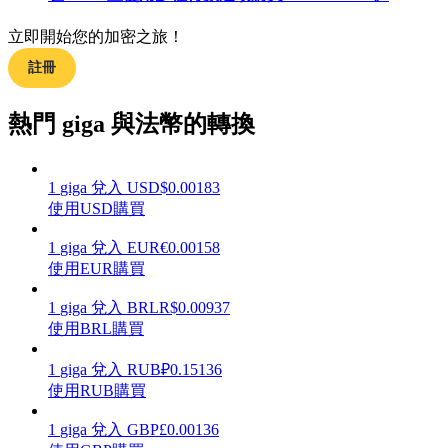
立即開始您的加密之旅！
註冊
理財
熱門 giga 與法幣的轉換
1
giga
兌入
USD
$
0.00183
使用USD購買
1
giga
兌入
EUR
€
0.00158
使用EUR購買
1
giga
兌入
BRL
R$
0.00937
增值寶
使用BRL購買
使您的資產穩定增值
1
giga
兌入
RUB
₽
0.15136
使用RUB購買
1
giga
兌入
GBP
£
0.00136