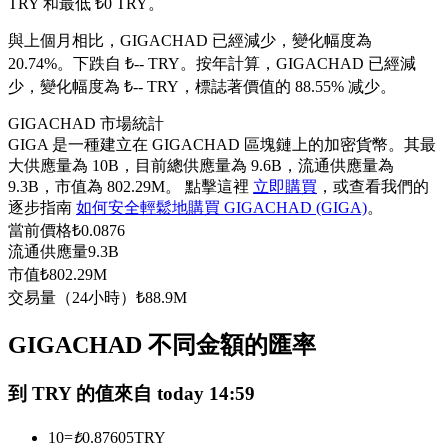
TRY 和最低 ₺0 TRY。
USDC永續
與上個月相比，GIGACHAD 已經減少，變化幅度為
多種以USDC結算的永續合約
20.74%。下跌自 ₺-- TRY。
按年計算，GIGACHAD 已經減
少，變化幅度為 ₺-- TRY，標誌著價值的 88.55% 减少。
GIGACHAD 市場統計
GIGA 是一種建立在 GIGACHAD 區塊鏈上的加密貨幣。其最
大供應量為 10B，目前總供應量為 9.6B，流通供應量為
9.3B，市值為 802.29M。 點擊這裡
立即購買
，或查看我們的
逐步指南
如何安全輕鬆地購買 GIGACHAD (GIGA)
。
當前價格
₺
0.0876
流通供應量
9.3B
跟單
市值
₺
802.29M
交易量（24小時）
₺
88.9M
與頂尖交易專家同行
GIGACHAD 不同金額的匯率
到 TRY 的值來自 today 14:59
10
=
₺
0.87605
TRY