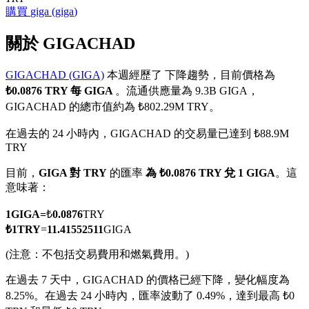
購買
giga
(
giga
)
關於 GIGACHAD
GIGACHAD (GIGA)
本週經歷了 下降趨勢，目前價格為
幣本位永續
₺0.0876 TRY 每 GIGA
。流通供應量為 9.3B GIGA，
以數字貨幣為保證金的永續合約
GIGACHAD 的總市值約為 ₺802.29M TRY。
在過去的 24 小時內，GIGACHAD 的交易量已達到 ₺88.9M
TRY
TradFi
目前，
GIGA 對 TRY
的匯率
為 ₺0.0876 TRY 兌 1 GIGA
。這
美股、外匯、貴金屬及大宗商品衍生性商品
意味著：
1
GIGA
=
₺
0.0876
TRY
₺
1
TRY
=
11.41552511
GIGA
(注意：不包括交易費用和燃氣費用。)
在過去 7 天中，GIGACHAD 的價格已經下降，變化幅度為
8.25%。
在過去 24 小時內，匯率波動了 0.49%，達到最高 ₺0