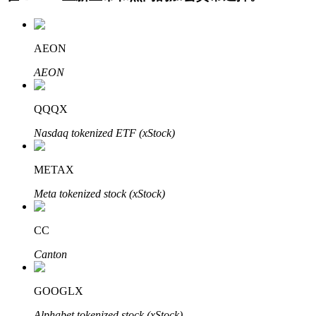
AEON
AEON
QQQX
Nasdaq tokenized ETF (xStock)
定投理财
享受活期理財及長期收益
METAX
Meta tokenized stock (xStock)
CC
Canton
GOOGLX
學習理財
Alphabet tokenized stock (xStock)