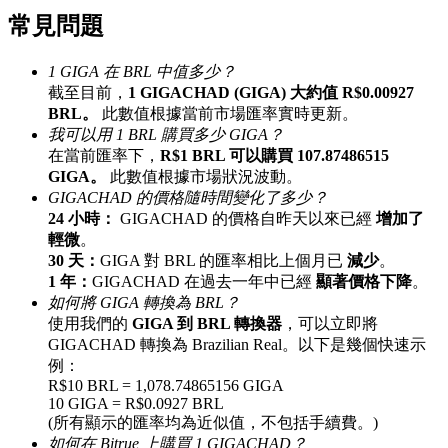
常見問題
最高達65%佣金！
1 GIGA 在 BRL 中值多少？
截至目前，
1 GIGACHAD (GIGA) 大約值 R$0.00927
BRL。
此數值根據當前市場匯率實時更新。
我可以用 1 BRL 購買多少 GIGA？
在當前匯率下，
R$1 BRL 可以購買 107.87486515
GIGA。
此數值根據市場狀況波動。
GIGACHAD 的價格隨時間變化了多少？
24 小時：
GIGACHAD 的價格自昨天以來已經
增加了
邀请好友
輕微
。
30 天：
GIGA 對 BRL 的匯率相比上個月已
減少
。
邀請朋友獲得現金獎勵
1 年：
GIGACHAD 在過去一年中已經
顯著價格下降
。
如何將 GIGA 轉換為 BRL？
使用我們的
GIGA 到 BRL 轉換器
，可以立即將
GIGACHAD 轉換為 Brazilian Real。以下是幾個快速示
例：
R$10 BRL = 1,078.74865156 GIGA
10 GIGA = R$0.0927 BRL
(所有顯示的匯率均為近似值，不包括手續費。)
BTC 專享獎勵
如何在 Bitrue 上購買 1 GIGACHAD？