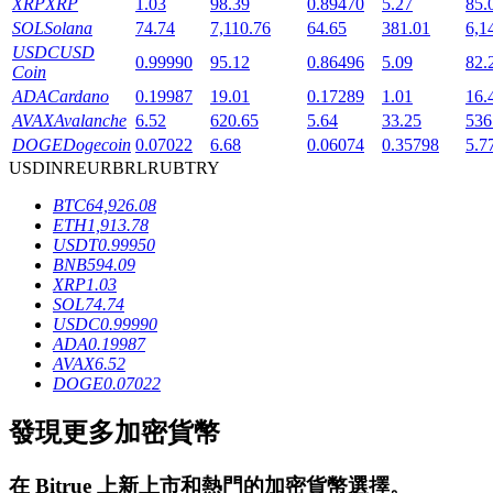
XRP
XRP
1.03
98.39
0.89470
5.27
85.
SOL
Solana
74.74
7,110.76
64.65
381.01
6,1
USDC
USD
0.99990
95.12
0.86496
5.09
82.
Coin
ADA
Cardano
0.19987
19.01
0.17289
1.01
16.
AVAX
Avalanche
6.52
620.65
5.64
33.25
536
DOGE
Dogecoin
0.07022
6.68
0.06074
0.35798
5.7
鎖倉BTR
USD
INR
EUR
BRL
RUB
TRY
BTC
64,926.08
輕鬆獲得多重福利
ETH
1,913.78
USDT
0.99950
BNB
594.09
XRP
1.03
SOL
74.74
USDC
0.99990
ADA
0.19987
AVAX
6.52
DOGE
0.07022
發現更多加密貨幣
借貸寶
借貸數字貨幣，及時且安全的服務
在
Bitrue
上新上市和熱門的加密貨幣選擇。