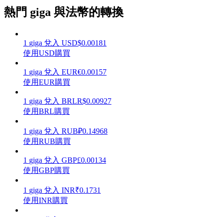
熱門 giga 與法幣的轉換
1
giga
兌入
USD
$
0.00181
理財
使用USD購買
1
giga
兌入
EUR
€
0.00157
使用EUR購買
1
giga
兌入
BRL
R$
0.00927
使用BRL購買
1
giga
兌入
RUB
₽
0.14968
使用RUB購買
增值寶
1
giga
兌入
GBP
£
0.00134
使用GBP購買
使您的資產穩定增值
1
giga
兌入
INR
₹
0.1731
使用INR購買