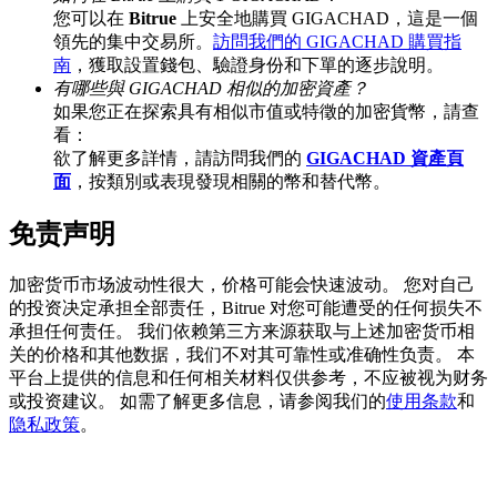
您可以在
Bitrue
上安全地購買 GIGACHAD，這是一個
領先的集中交易所。
訪問我們的 GIGACHAD 購買指
南
，獲取設置錢包、驗證身份和下單的逐步說明。
有哪些與 GIGACHAD 相似的加密資產？
BTC 專享獎勵
如果您正在探索具有相似市值或特徵的加密貨幣，請查
充值並交易BTC瓜分 25,000 USDT 獎池！
看：
欲了解更多詳情，請訪問我們的
GIGACHAD 資產頁
面
，按類別或表現發現相關的幣和替代幣。
免责声明
充值CASHCAT & 赢取
瓜分 500000 CASHCAT 獎池
加密货币市场波动性很大，价格可能会快速波动。 您对自己
的投资决定承担全部责任，Bitrue 对您可能遭受的任何损失不
承担任何责任。 我们依赖第三方来源获取与上述加密货币相
关的价格和其他数据，我们不对其可靠性或准确性负责。 本
BitMart 用戶遷移專享
平台上提供的信息和任何相关材料仅供参考，不应被视为财务
或投资建议。 如需了解更多信息，请参阅我们的
使用条款
和
註冊&交易贏 500,000 USDT
隐私政策
。