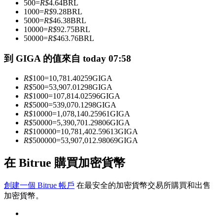
500
=
R$
4.64
BRL
1000
=
R$
9.28
BRL
5000
=
R$
46.38
BRL
10000
=
R$
92.75
BRL
成為跟單交易員
50000
=
R$
463.76
BRL
坐享盈利分成和跟單分傭
到 GIGA 的值來自 today 07:58
R$
100
=
10,781.40259
GIGA
R$
500
=
53,907.01298
GIGA
R$
1000
=
107,814.02596
GIGA
R$
5000
=
539,070.1298
GIGA
R$
10000
=
1,078,140.25961
GIGA
R$
50000
=
5,390,701.29806
GIGA
R$
100000
=
10,781,402.59613
GIGA
R$
500000
=
53,907,012.98069
GIGA
合約資訊
在 Bitrue 購買加密貨幣
包含交易情況等的大數據分析
創建一個 Bitrue 帳戶
在最安全的加密貨幣交易所購買和出售
加密貨幣。