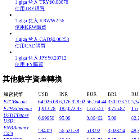
1
giga
兌入
TRY
₺
0.08678
使用TRY購買
1
giga
兌入
KRW
₩
2.56
使用KRW購買
機槍池
1
giga
兌入
CAD
$
0.00253
使用CAD購買
一鍵質押鎖定高收益
1
giga
兌入
JPY
¥
0.28712
使用JPY購買
其他數字資產轉換
加密貨幣
USD
INR
EUR
BRL
RU
BTC
Bitcoin
64,926.08
6,176,928.02
56,164.44
330,973.71
5,3
ETH
Ethereum
1,913.78
182,072.93
1,655.51
9,755.87
157
Launchpool
USDT
Tether
0.99950
95.09
0.86462
5.09
82.
USDt
活期質押獲得熱門資產
BNB
Binance
594.09
56,521.38
513.92
3,028.54
48,
Coin