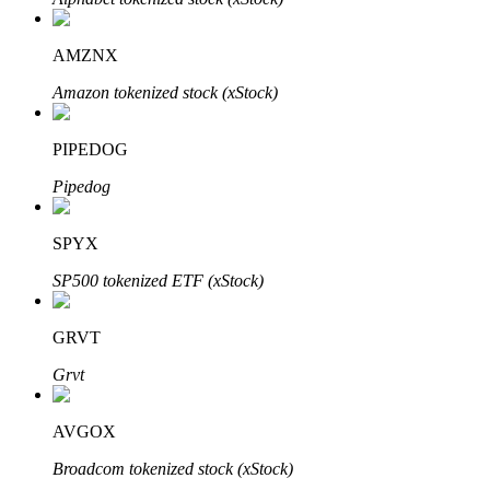
了解如何賺取穩定收入
AMZNX
Bitrue
AI
Amazon tokenized stock (xStock)
PIPEDOG
Pipedog
SPYX
合夥人計劃
SP500 tokenized ETF (xStock)
GRVT
Grvt
AVGOX
Broadcom tokenized stock (xStock)
Bitrue渠道合伙人