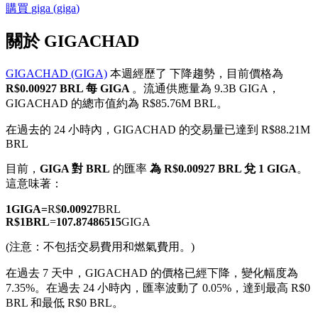
購買
giga
(
giga
)
關於 GIGACHAD
GIGACHAD (GIGA)
本週經歷了 下降趨勢，目前價格為
幣本位永續
R$0.00927 BRL 每 GIGA
。流通供應量為 9.3B GIGA，
GIGACHAD 的總市值約為 R$85.76M BRL。
以數字貨幣為保證金的永續合約
在過去的 24 小時內，GIGACHAD 的交易量已達到 R$88.21M
BRL
TradFi
目前，
GIGA 對 BRL
的匯率
為 R$0.00927 BRL 兌 1 GIGA
。
這意味著：
美股、外匯、貴金屬及大宗商品衍生性商品
1
GIGA
=
R$
0.00927
BRL
R$
1
BRL
=
107.87486515
GIGA
(注意：不包括交易費用和燃氣費用。)
在過去 7 天中，GIGACHAD 的價格已經下降，變化幅度為
7.35%。
在過去 24 小時內，匯率波動了 0.05%，達到最高 R$0
BRL 和最低 R$0 BRL。