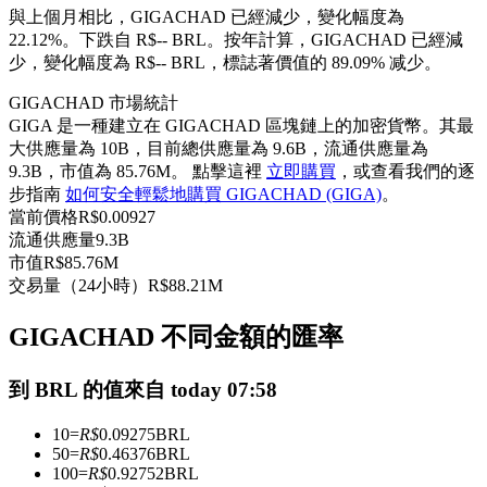
與上個月相比，GIGACHAD 已經減少，變化幅度為
USDC永續
22.12%。下跌自 R$-- BRL。
按年計算，GIGACHAD 已經減
少，變化幅度為 R$-- BRL，標誌著價值的 89.09% 减少。
多種以USDC結算的永續合約
GIGACHAD 市場統計
GIGA 是一種建立在 GIGACHAD 區塊鏈上的加密貨幣。其最
大供應量為 10B，目前總供應量為 9.6B，流通供應量為
9.3B，市值為 85.76M。 點擊這裡
立即購買
，或查看我們的逐
步指南
如何安全輕鬆地購買 GIGACHAD (GIGA)
。
當前價格
R$
0.00927
流通供應量
9.3B
市值
R$
85.76M
交易量（24小時）
R$
88.21M
跟單
與頂尖交易專家同行
GIGACHAD 不同金額的匯率
到 BRL 的值來自 today 07:58
10
=
R$
0.09275
BRL
50
=
R$
0.46376
BRL
100
=
R$
0.92752
BRL