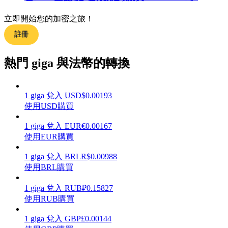
立即開始您的加密之旅！
註冊
理財
熱門 giga 與法幣的轉換
1
giga
兌入
USD
$
0.00193
使用USD購買
1
giga
兌入
EUR
€
0.00167
使用EUR購買
1
giga
兌入
BRL
R$
0.00988
增值寶
使用BRL購買
使您的資產穩定增值
1
giga
兌入
RUB
₽
0.15827
使用RUB購買
1
giga
兌入
GBP
£
0.00144