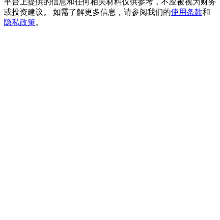
平台上提供的信息和任何相关材料仅供参考，不应被视为财务
貴金屬財富季 · 交易巔峰賽
或投资建议。 如需了解更多信息，请参阅我们的
使用条款
和
隐私政策
。
抽獎衝榜 · 贏33,333 USDT
USDT 新手理財 10% APR
USDT活期理財、無鎖定期
新用戶專享 BTC 6.5% APR
BTC 活期理財、無鎖定期