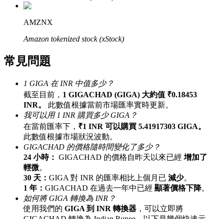
最高達65%佣金！
AMZNX
Amazon tokenized stock (xStock)
常見問題
1 GIGA 在 INR 中值多少？
截至目前，
1 GIGACHAD (GIGA) 大約值 ₹0.18453
INR。
此數值根據當前市場匯率實時更新。
邀请好友
我可以用 1 INR 購買多少 GIGA？
在當前匯率下，
₹1 INR 可以購買 5.41917303 GIGA。
邀請朋友獲得現金獎勵
此數值根據市場狀況波動。
GIGACHAD 的價格隨時間變化了多少？
24 小時：
GIGACHAD 的價格自昨天以來已經
增加了
輕微
。
30 天：
GIGA 對 INR 的匯率相比上個月已
減少
。
1 年：
GIGACHAD 在過去一年中已經
顯著價格下降
。
如何將 GIGA 轉換為 INR？
使用我們的
GIGA 到 INR 轉換器
，可以立即將
BTC 專享獎勵
GIGACHAD 轉換為 Indian Rupee。以下是幾個快速示