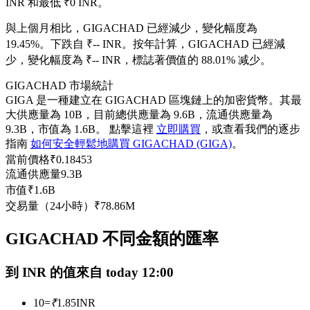
INR 和最低 ₹0 INR。
USDC永續
與上個月相比，GIGACHAD 已經減少，變化幅度為
多種以USDC結算的永續合約
19.45%。下跌自 ₹-- INR。
按年計算，GIGACHAD 已經減
少，變化幅度為 ₹-- INR，標誌著價值的 88.01% 减少。
GIGACHAD 市場統計
GIGA 是一種建立在 GIGACHAD 區塊鏈上的加密貨幣。其最
大供應量為 10B，目前總供應量為 9.6B，流通供應量為
9.3B，市值為 1.6B。 點擊這裡
立即購買
，或查看我們的逐步
指南
如何安全輕鬆地購買 GIGACHAD (GIGA)
。
當前價格
₹
0.18453
流通供應量
9.3B
跟單
市值
₹
1.6B
交易量（24小時）
₹
78.86M
與頂尖交易專家同行
GIGACHAD 不同金額的匯率
到 INR 的值來自 today 12:00
10
=
₹
1.85
INR