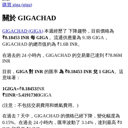
購買
giga
(
giga
)
關於 GIGACHAD
GIGACHAD (GIGA)
本週經歷了 下降趨勢，目前價格為
幣本位永續
₹0.18453 INR 每 GIGA
。流通供應量為 9.3B GIGA，
以數字貨幣為保證金的永續合約
GIGACHAD 的總市值約為 ₹1.6B INR。
在過去的 24 小時內，GIGACHAD 的交易量已達到 ₹78.86M
INR
TradFi
目前，
GIGA 對 INR
的匯率
為 ₹0.18453 INR 兌 1 GIGA
。這
美股、外匯、貴金屬及大宗商品衍生性商品
意味著：
1
GIGA
=
₹
0.18453
INR
₹
1
INR
=
5.41917303
GIGA
(注意：不包括交易費用和燃氣費用。)
在過去 7 天中，GIGACHAD 的價格已經下降，變化幅度為
0.15%。
在過去 24 小時內，匯率波動了 3.14%，達到最高 ₹0