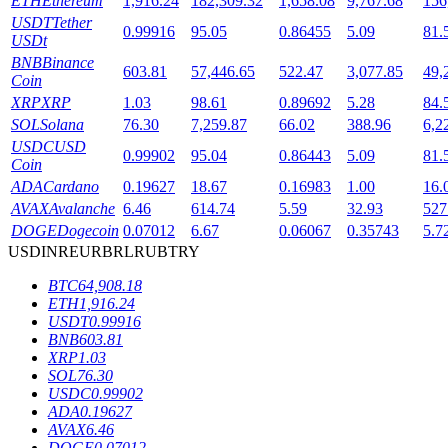
ETH
Ethereum
1,916.24
182,309.32
1,658.08
9,767.68
156
USDT
Tether
0.99916
95.05
0.86455
5.09
81.
USDt
BNB
Binance
603.81
57,446.65
522.47
3,077.85
49,
Coin
XRP
XRP
1.03
98.61
0.89692
5.28
84.
SOL
Solana
76.30
7,259.87
66.02
388.96
6,2
USDC
USD
鎖倉BTR
0.99902
95.04
0.86443
5.09
81.
Coin
ADA
Cardano
0.19627
18.67
0.16983
1.00
16.
輕鬆獲得多重福利
AVAX
Avalanche
6.46
614.74
5.59
32.93
527
DOGE
Dogecoin
0.07012
6.67
0.06067
0.35743
5.7
USD
INR
EUR
BRL
RUB
TRY
BTC
64,908.18
ETH
1,916.24
USDT
0.99916
BNB
603.81
XRP
1.03
SOL
76.30
USDC
0.99902
借貸寶
ADA
0.19627
AVAX
6.46
借貸數字貨幣，及時且安全的服務
DOGE
0.07012