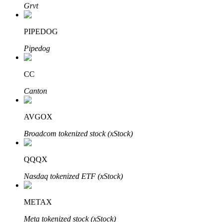
Grvt
了解如何賺取穩定收入
Bitrue
AI
PIPEDOG
Pipedog
CC
Canton
合夥人計劃
AVGOX
Broadcom tokenized stock (xStock)
QQQX
Nasdaq tokenized ETF (xStock)
METAX
Bitrue渠道合伙人
Meta tokenized stock (xStock)