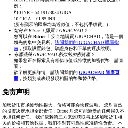
例：
₹10 INR = 54.19173034 GIGA
10 GIGA = ₹1.85 INR
BTC 專享獎勵
(所有顯示的匯率均為近似值，不包括手續費。)
如何在 Bitrue 上購買 1 GIGACHAD？
充值並交易BTC瓜分 25,000 USDT 獎池！
您可以在
Bitrue
上安全地購買 GIGACHAD，這是一個
領先的集中交易所。
訪問我們的 GIGACHAD 購買指
南
，獲取設置錢包、驗證身份和下單的逐步說明。
有哪些與 GIGACHAD 相似的加密資產？
充值CASHCAT & 赢取
如果您正在探索具有相似市值或特徵的加密貨幣，請查
看：
瓜分 500000 CASHCAT 獎池
欲了解更多詳情，請訪問我們的
GIGACHAD 資產頁
面
，按類別或表現發現相關的幣和替代幣。
免责声明
BitMart 用戶遷移專享
加密货币市场波动性很大，价格可能会快速波动。 您对自己
註冊&交易贏 500,000 USDT
的投资决定承担全部责任，Bitrue 对您可能遭受的任何损失不
承担任何责任。 我们依赖第三方来源获取与上述加密货币相
关的价格和其他数据，我们不对其可靠性或准确性负责。 本