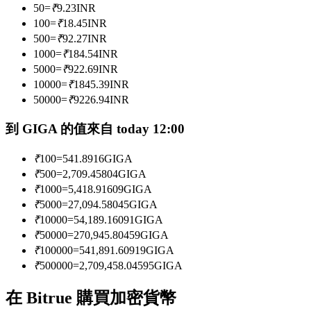
50
=
₹
9.23
INR
100
=
₹
18.45
INR
500
=
₹
92.27
INR
成為跟單交易員
1000
=
₹
184.54
INR
5000
=
₹
922.69
INR
坐享盈利分成和跟單分傭
10000
=
₹
1845.39
INR
50000
=
₹
9226.94
INR
到 GIGA 的值來自 today 12:00
₹
100
=
541.8916
GIGA
₹
500
=
2,709.45804
GIGA
₹
1000
=
5,418.91609
GIGA
₹
5000
=
27,094.58045
GIGA
合約資訊
₹
10000
=
54,189.16091
GIGA
₹
50000
=
270,945.80459
GIGA
包含交易情況等的大數據分析
₹
100000
=
541,891.60919
GIGA
₹
500000
=
2,709,458.04595
GIGA
在 Bitrue 購買加密貨幣