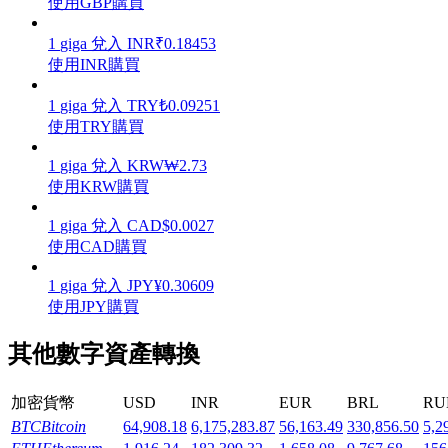
使用GBP購買
1
giga
兌入
INR
₹
0.18453
使用INR購買
1
giga
兌入
TRY
₺
0.09251
機槍池
使用TRY購買
一鍵質押鎖定高收益
1
giga
兌入
KRW
₩
2.73
使用KRW購買
1
giga
兌入
CAD
$
0.0027
使用CAD購買
1
giga
兌入
JPY
¥
0.30609
使用JPY購買
其他數字資產轉換
Launchpool
活期質押獲得熱門資產
加密貨幣
USD
INR
EUR
BRL
RU
BTC
Bitcoin
64,908.18
6,175,283.87
56,163.49
330,856.50
5,2