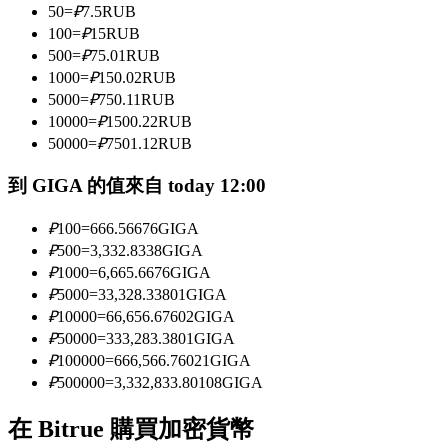
50
=
₽
7.5
RUB
100
=
₽
15
RUB
500
=
₽
75.01
RUB
成為跟單交易員
1000
=
₽
150.02
RUB
5000
=
₽
750.11
RUB
坐享盈利分成和跟單分傭
10000
=
₽
1500.22
RUB
50000
=
₽
7501.12
RUB
到 GIGA 的值來自 today 12:00
₽
100
=
666.56676
GIGA
₽
500
=
3,332.8338
GIGA
₽
1000
=
6,665.6676
GIGA
₽
5000
=
33,328.33801
GIGA
合約資訊
₽
10000
=
66,656.67602
GIGA
₽
50000
=
333,283.3801
GIGA
包含交易情況等的大數據分析
₽
100000
=
666,566.76021
GIGA
₽
500000
=
3,332,833.80108
GIGA
在 Bitrue 購買加密貨幣