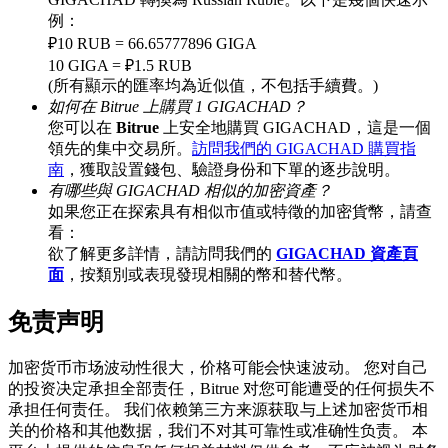
例：
₽10 RUB = 66.65777896 GIGA
10 GIGA = ₽1.5 RUB
BTC 專享獎勵
(所有顯示的匯率均為近似值，不包括手續費。)
如何在 Bitrue 上購買 1 GIGACHAD？
充值並交易BTC瓜分 25,000 USDT 獎池！
您可以在
Bitrue
上安全地購買 GIGACHAD，這是一個
領先的集中交易所。
訪問我們的 GIGACHAD 購買指
南
，獲取設置錢包、驗證身份和下單的逐步說明。
有哪些與 GIGACHAD 相似的加密資產？
充值CASHCAT & 赢取
如果您正在探索具有相似市值或特徵的加密貨幣，請查
看：
瓜分 500000 CASHCAT 獎池
欲了解更多詳情，請訪問我們的
GIGACHAD 資產頁
面
，按類別或表現發現相關的幣和替代幣。
免责声明
BitMart 用戶遷移專享
加密货币市场波动性很大，价格可能会快速波动。 您对自己
註冊&交易贏 500,000 USDT
的投资决定承担全部责任，Bitrue 对您可能遭受的任何损失不
承担任何责任。 我们依赖第三方来源获取与上述加密货币相
关的价格和其他数据，我们不对其可靠性或准确性负责。 本