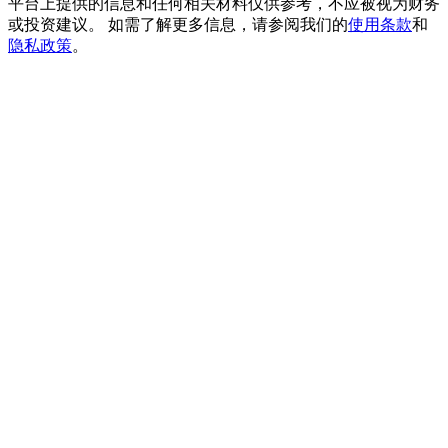
平台上提供的信息和任何相关材料仅供参考，不应被视为财务
貴金屬財富季 · 交易巔峰賽
或投资建议。 如需了解更多信息，请参阅我们的
使用条款
和
隐私政策
。
抽獎衝榜 · 贏33,333 USDT
USDT 新手理財 10% APR
USDT活期理財、無鎖定期
新用戶專享 BTC 6.5% APR
BTC 活期理財、無鎖定期