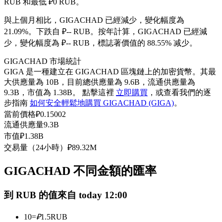
RUB 和最低 ₽0 RUB。
USDC永續
與上個月相比，GIGACHAD 已經減少，變化幅度為
多種以USDC結算的永續合約
21.09%。下跌自 ₽-- RUB。
按年計算，GIGACHAD 已經減
少，變化幅度為 ₽-- RUB，標誌著價值的 88.55% 减少。
GIGACHAD 市場統計
GIGA 是一種建立在 GIGACHAD 區塊鏈上的加密貨幣。其最
大供應量為 10B，目前總供應量為 9.6B，流通供應量為
9.3B，市值為 1.38B。 點擊這裡
立即購買
，或查看我們的逐
步指南
如何安全輕鬆地購買 GIGACHAD (GIGA)
。
當前價格
₽
0.15002
流通供應量
9.3B
跟單
市值
₽
1.38B
交易量（24小時）
₽
89.32M
與頂尖交易專家同行
GIGACHAD 不同金額的匯率
到 RUB 的值來自 today 12:00
10
=
₽
1.5
RUB