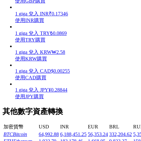
使用GBP購買
1
giga
兌入
INR
₹
0.17346
使用INR購買
1
giga
兌入
TRY
₺
0.0869
機槍池
使用TRY購買
一鍵質押鎖定高收益
1
giga
兌入
KRW
₩
2.58
使用KRW購買
1
giga
兌入
CAD
$
0.00255
使用CAD購買
1
giga
兌入
JPY
¥
0.28844
使用JPY購買
其他數字資產轉換
Launchpool
活期質押獲得熱門資產
加密貨幣
USD
INR
EUR
BRL
RU
BTC
Bitcoin
64,992.88
6,188,451.25
56,353.24
332,204.62
5,3