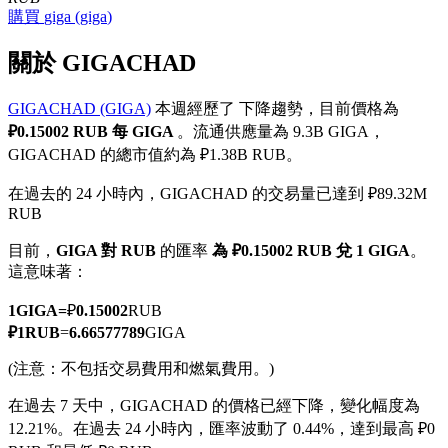
購買
giga
(
giga
)
關於 GIGACHAD
GIGACHAD (GIGA)
本週經歷了 下降趨勢，目前價格為
幣本位永續
₽0.15002 RUB 每 GIGA
。流通供應量為 9.3B GIGA，
以數字貨幣為保證金的永續合約
GIGACHAD 的總市值約為 ₽1.38B RUB。
在過去的 24 小時內，GIGACHAD 的交易量已達到 ₽89.32M
RUB
TradFi
目前，
GIGA 對 RUB
的匯率
為 ₽0.15002 RUB 兌 1 GIGA
。
美股、外匯、貴金屬及大宗商品衍生性商品
這意味著：
1
GIGA
=
₽
0.15002
RUB
₽
1
RUB
=
6.66577789
GIGA
(注意：不包括交易費用和燃氣費用。)
在過去 7 天中，GIGACHAD 的價格已經下降，變化幅度為
12.21%。
在過去 24 小時內，匯率波動了 0.44%，達到最高 ₽0