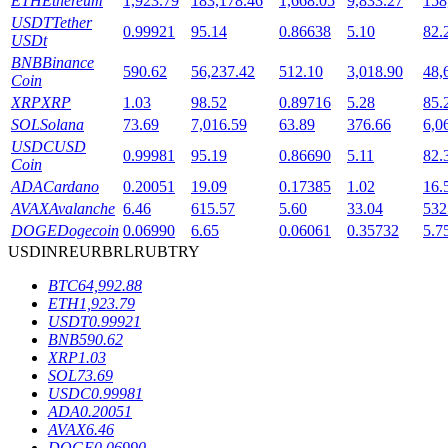
ETH
Ethereum
1,923.79
183,178.46
1,668.05
9,833.27
158
USDT
Tether
0.99921
95.14
0.86638
5.10
82.
USDt
BNB
Binance
590.62
56,237.42
512.10
3,018.90
48,
Coin
XRP
XRP
1.03
98.52
0.89716
5.28
85.
SOL
Solana
73.69
7,016.59
63.89
376.66
6,0
USDC
USD
鎖倉BTR
0.99981
95.19
0.86690
5.11
82.
Coin
ADA
Cardano
0.20051
19.09
0.17385
1.02
16.
輕鬆獲得多重福利
AVAX
Avalanche
6.46
615.57
5.60
33.04
532
DOGE
Dogecoin
0.06990
6.65
0.06061
0.35732
5.7
USD
INR
EUR
BRL
RUB
TRY
BTC
64,992.88
ETH
1,923.79
USDT
0.99921
BNB
590.62
XRP
1.03
SOL
73.69
USDC
0.99981
借貸寶
ADA
0.20051
AVAX
6.46
借貸數字貨幣，及時且安全的服務
DOGE
0.06990