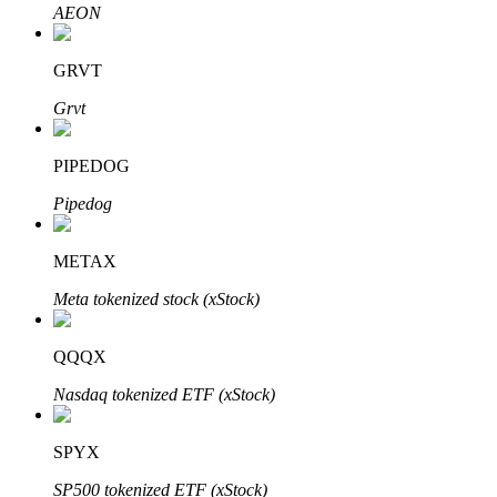
AEON
了解如何賺取穩定收入
Bitrue
AI
GRVT
Grvt
PIPEDOG
Pipedog
合夥人計劃
METAX
Meta tokenized stock (xStock)
QQQX
Nasdaq tokenized ETF (xStock)
SPYX
Bitrue渠道合伙人
SP500 tokenized ETF (xStock)