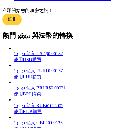
立即開始您的加密之旅！
註冊
理財
熱門 giga 與法幣的轉換
1
giga
兌入
USD
$
0.00182
使用USD購買
1
giga
兌入
EUR
€
0.00157
使用EUR購買
1
giga
兌入
BRL
R$
0.00931
增值寶
使用BRL購買
使您的資產穩定增值
1
giga
兌入
RUB
₽
0.15002
使用RUB購買
1
giga
兌入
GBP
£
0.00135