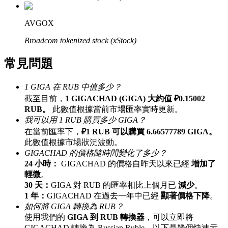
最高達65%佣金！
AVGOX
Broadcom tokenized stock (xStock)
常見問題
1 GIGA 在 RUB 中值多少？
截至目前，
1 GIGACHAD (GIGA) 大約值 ₽0.15002
RUB。
此數值根據當前市場匯率實時更新。
邀请好友
我可以用 1 RUB 購買多少 GIGA？
在當前匯率下，
₽1 RUB 可以購買 6.66577789 GIGA。
邀請朋友獲得現金獎勵
此數值根據市場狀況波動。
GIGACHAD 的價格隨時間變化了多少？
24 小時：
GIGACHAD 的價格自昨天以來已經
增加了
輕微
。
30 天：
GIGA 對 RUB 的匯率相比上個月已
減少
。
1 年：
GIGACHAD 在過去一年中已經
顯著價格下降
。
如何將 GIGA 轉換為 RUB？
使用我們的
GIGA 到 RUB 轉換器
，可以立即將
BTC 專享獎勵
GIGACHAD 轉換為 Russian Ruble。以下是幾個快速示