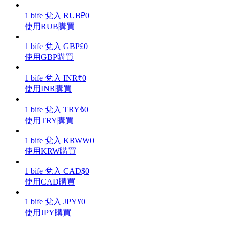
1
bife
兌入
RUB
₽
0
使用RUB購買
1
bife
兌入
GBP
£
0
理財
使用GBP購買
1
bife
兌入
INR
₹
0
使用INR購買
1
bife
兌入
TRY
₺
0
使用TRY購買
1
bife
兌入
KRW
₩
0
使用KRW購買
增值寶
1
bife
兌入
CAD
$
0
使您的資產穩定增值
使用CAD購買
1
bife
兌入
JPY
¥
0
使用JPY購買