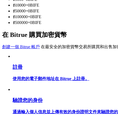
₺
10000
=
0
BIFE
₺
50000
=
0
BIFE
成為跟單交易員
₺
100000
=
0
BIFE
₺
500000
=
0
BIFE
坐享盈利分成和跟單分傭
在 Bitrue 購買加密貨幣
創建一個 Bitrue 帳戶
在最安全的加密貨幣交易所購買和出售加
註冊
使用您的電子郵件地址在 Bitrue 上註冊。
合約資訊
包含交易情況等的大數據分析
驗證您的身份
通過輸入個人信息並上傳有效的身份證明文件來驗證您的