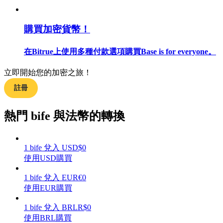
購買加密貨幣！
合約指南
在Bitrue上使用多種付款選項購買Base is for everyone。
合約功能使用指南
立即開始您的加密之旅！
註冊
熱門 bife 與法幣的轉換
1
bife
兌入
USD
$
0
使用USD購買
交易策略
1
bife
兌入
EUR
€
0
使用EUR購買
學習如何保持盈利
1
bife
兌入
BRL
R$
0
使用BRL購買