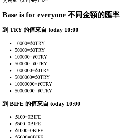
交易量（24小時）
₺
--
USDC永續
Base is for everyone 不同金額的匯率
多種以USDC結算的永續合約
到 TRY 的值來自 today 10:00
10000
=
₺
0
TRY
50000
=
₺
0
TRY
100000
=
₺
0
TRY
500000
=
₺
0
TRY
1000000
=
₺
0
TRY
5000000
=
₺
0
TRY
跟單
10000000
=
₺
0
TRY
50000000
=
₺
0
TRY
與頂尖交易專家同行
到 BIFE 的值來自 today 10:00
₺
100
=
0
BIFE
₺
500
=
0
BIFE
₺
1000
=
0
BIFE
₺
5000
=
0
BIFE