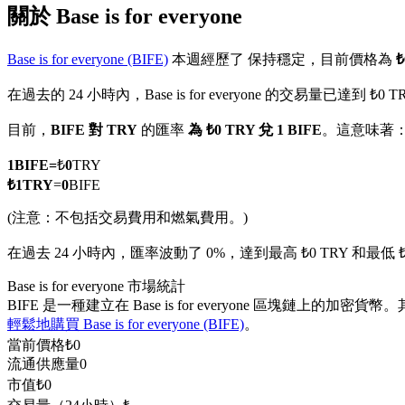
關於 Base is for everyone
Base is for everyone (BIFE)
本週經歷了 保持穩定，目前價格為
₺
在過去的 24 小時內，Base is for everyone 的交易量已達到 ₺0 T
幣本位永續
目前，
BIFE 對 TRY
的匯率
為 ₺0 TRY 兌 1 BIFE
。這意味著
以數字貨幣為保證金的永續合約
1
BIFE
=
₺
0
TRY
₺
1
TRY
=
0
BIFE
TradFi
(注意：不包括交易費用和燃氣費用。)
美股、外匯、貴金屬及大宗商品衍生性商品
在過去 24 小時內，匯率波動了 0%，達到最高 ₺0 TRY 和最低 ₺
Base is for everyone 市場統計
BIFE 是一種建立在 Base is for everyone 區塊鏈上
輕鬆地購買 Base is for everyone (BIFE)
。
當前價格
₺
0
流通供應量
0
市值
₺
0