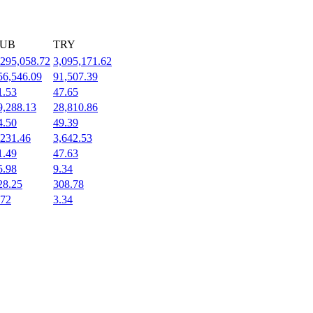
UB
TRY
,295,058.72
3,095,171.62
56,546.09
91,507.39
1.53
47.65
9,288.13
28,810.86
4.50
49.39
,231.46
3,642.53
1.49
47.63
5.98
9.34
28.25
308.78
.72
3.34