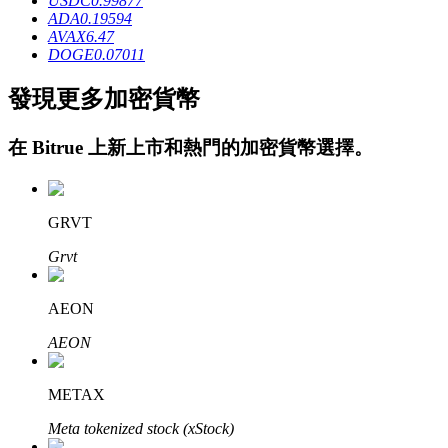
USDC
0.99877
ADA
0.19594
AVAX
6.47
DOGE
0.07011
發現更多加密貨幣
在
Bitrue
上新上市和熱門的加密貨幣選擇。
鎖倉BTR
輕鬆獲得多重福利
GRVT
Grvt
AEON
AEON
借貸寶
METAX
Meta tokenized stock (xStock)
借貸數字貨幣，及時且安全的服務