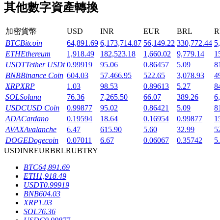
其他數字資產轉換
加密貨幣
USD
INR
EUR
BRL
R
BTC
Bitcoin
64,891.69
6,173,714.87
56,149.22
330,772.44
5
ETH
Ethereum
1,918.49
182,523.18
1,660.02
9,779.14
1
機槍池
USDT
Tether USDt
0.99919
95.06
0.86457
5.09
8
一鍵質押鎖定高收益
BNB
Binance Coin
604.03
57,466.95
522.65
3,078.93
4
XRP
XRP
1.03
98.53
0.89613
5.27
8
SOL
Solana
76.36
7,265.50
66.07
389.26
6
USDC
USD Coin
0.99877
95.02
0.86421
5.09
8
ADA
Cardano
0.19594
18.64
0.16954
0.99877
1
AVAX
Avalanche
6.47
615.90
5.60
32.99
5
DOGE
Dogecoin
0.07011
6.67
0.06067
0.35742
5
USD
INR
EUR
BRL
RUB
TRY
BTC
64,891.69
Launchpool
ETH
1,918.49
USDT
0.99919
活期質押獲得熱門資產
BNB
604.03
XRP
1.03
SOL
76.36