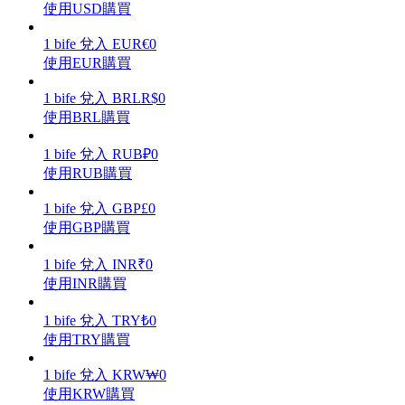
使用USD購買
1
bife
兌入
EUR
€
0
使用EUR購買
理財
1
bife
兌入
BRL
R$
0
使用BRL購買
1
bife
兌入
RUB
₽
0
使用RUB購買
1
bife
兌入
GBP
£
0
使用GBP購買
1
bife
兌入
INR
₹
0
使用INR購買
增值寶
1
bife
兌入
TRY
₺
0
使您的資產穩定增值
使用TRY購買
1
bife
兌入
KRW
₩
0
使用KRW購買