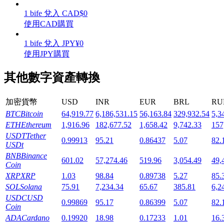
1
bife
兌入
CAD
$
0
使用CAD購買
1
bife
兌入
JPY
¥
0
使用JPY購買
機槍池
其他數字資產轉換
一鍵質押鎖定高收益
加密貨幣
USD
INR
EUR
BRL
RU
BTC
Bitcoin
64,919.77
6,186,531.15
56,163.84
329,932.54
5,3
ETH
Ethereum
1,916.96
182,677.52
1,658.42
9,742.33
157
USDT
Tether
0.99913
95.21
0.86437
5.07
82.
USDt
BNB
Binance
601.02
57,274.46
519.96
3,054.49
49,
Coin
XRP
XRP
1.03
98.84
0.89738
5.27
85.
Launchpool
SOL
Solana
75.91
7,234.34
65.67
385.81
6,2
活期質押獲得熱門資產
USDC
USD
0.99869
95.17
0.86399
5.07
82.
Coin
ADA
Cardano
0.19920
18.98
0.17233
1.01
16.