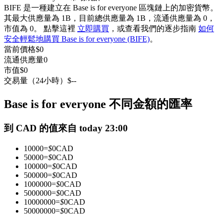
BIFE 是一種建立在 Base is for everyone 區塊鏈上的加密貨幣。
USDC永續
其最大供應量為 1B，目前總供應量為 1B，流通供應量為 0，
市值為 0。 點擊這裡
立即購買
，或查看我們的逐步指南
如何
多種以USDC結算的永續合約
安全輕鬆地購買 Base is for everyone (BIFE)
。
當前價格
$
0
流通供應量
0
市值
$
0
交易量（24小時）
$
--
Base is for everyone 不同金額的匯率
到 CAD 的值來自 today 23:00
跟單
10000
=
$
0
CAD
與頂尖交易專家同行
50000
=
$
0
CAD
100000
=
$
0
CAD
500000
=
$
0
CAD
1000000
=
$
0
CAD
5000000
=
$
0
CAD
10000000
=
$
0
CAD
50000000
=
$
0
CAD