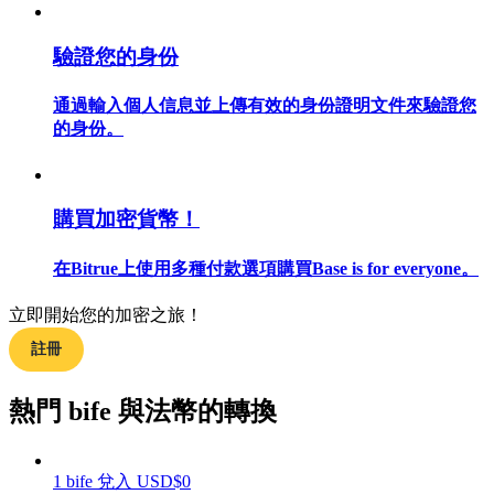
驗證您的身份
通過輸入個人信息並上傳有效的身份證明文件來驗證您
合約指南
的身份。
合約功能使用指南
購買加密貨幣！
在Bitrue上使用多種付款選項購買Base is for everyone。
立即開始您的加密之旅！
註冊
交易策略
熱門 bife 與法幣的轉換
學習如何保持盈利
1
bife
兌入
USD
$
0