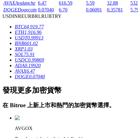
AVAX
Avalanche
6.47
616.59
5.59
32.88
532
DOGE
Dogecoin
0.07040
6.70
0.06091
0.35781
5.7
USD
INR
EUR
BRL
RUB
TRY
BTC
64,919.77
ETH
1,916.96
USDT
0.99913
BNB
601.02
鎖倉BTR
XRP
1.03
SOL
75.91
輕鬆獲得多重福利
USDC
0.99869
ADA
0.19920
AVAX
6.47
DOGE
0.07040
發現更多加密貨幣
在
Bitrue
上新上市和熱門的加密貨幣選擇。
借貸寶
AVGOX
借貸數字貨幣，及時且安全的服務