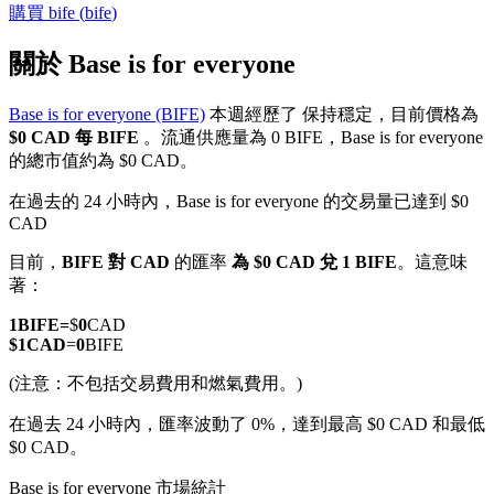
購買
bife
(
bife
)
關於 Base is for everyone
Base is for everyone (BIFE)
本週經歷了 保持穩定，目前價格為
幣本位永續
$0 CAD 每 BIFE
。流通供應量為 0 BIFE，Base is for everyone
的總市值約為 $0 CAD。
以數字貨幣為保證金的永續合約
在過去的 24 小時內，Base is for everyone 的交易量已達到 $0
CAD
TradFi
目前，
BIFE 對 CAD
的匯率
為 $0 CAD 兌 1 BIFE
。這意味
著：
美股、外匯、貴金屬及大宗商品衍生性商品
1
BIFE
=
$
0
CAD
$
1
CAD
=
0
BIFE
(注意：不包括交易費用和燃氣費用。)
在過去 24 小時內，匯率波動了 0%，達到最高 $0 CAD 和最低
$0 CAD。
Base is for everyone 市場統計