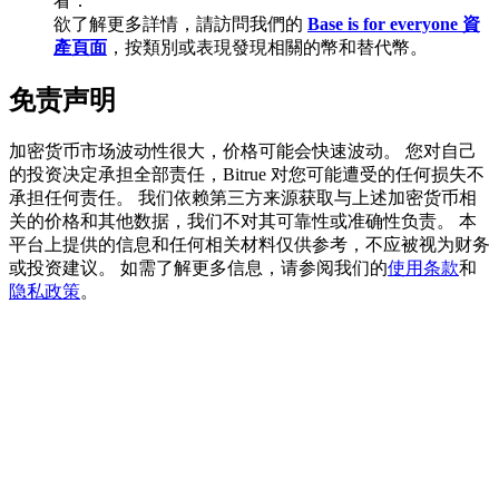
看：
欲了解更多詳情，請訪問我們的
Base is for everyone 資
產頁面
，按類別或表現發現相關的幣和替代幣。
BTC 專享獎勵
免责声明
充值並交易BTC瓜分 25,000 USDT 獎池！
加密货币市场波动性很大，价格可能会快速波动。 您对自己
的投资决定承担全部责任，Bitrue 对您可能遭受的任何损失不
承担任何责任。 我们依赖第三方来源获取与上述加密货币相
关的价格和其他数据，我们不对其可靠性或准确性负责。 本
充值CASHCAT & 赢取
平台上提供的信息和任何相关材料仅供参考，不应被视为财务
或投资建议。 如需了解更多信息，请参阅我们的
使用条款
和
瓜分 500000 CASHCAT 獎池
隐私政策
。
BitMart 用戶遷移專享
註冊&交易贏 500,000 USDT