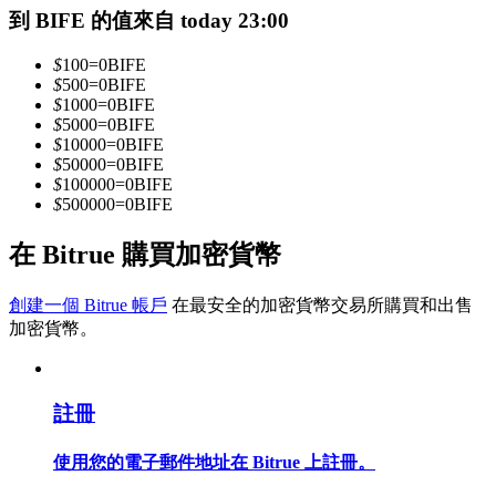
到 BIFE 的值來自 today 23:00
$
100
=
0
BIFE
成為跟單交易員
$
500
=
0
BIFE
$
1000
=
0
BIFE
坐享盈利分成和跟單分傭
$
5000
=
0
BIFE
$
10000
=
0
BIFE
$
50000
=
0
BIFE
$
100000
=
0
BIFE
$
500000
=
0
BIFE
在 Bitrue 購買加密貨幣
創建一個 Bitrue 帳戶
在最安全的加密貨幣交易所購買和出售
加密貨幣。
合約資訊
包含交易情況等的大數據分析
註冊
使用您的電子郵件地址在 Bitrue 上註冊。