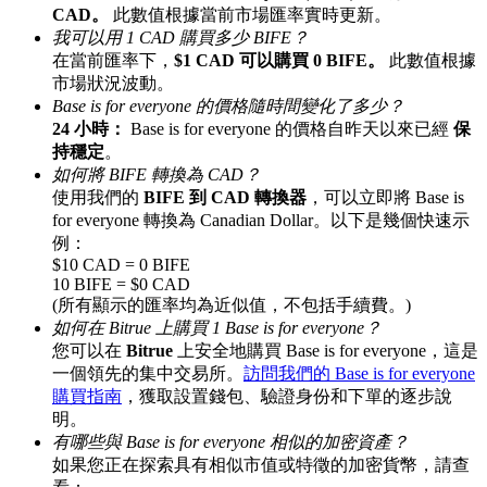
CAD。
此數值根據當前市場匯率實時更新。
最高達65%佣金！
我可以用 1 CAD 購買多少 BIFE？
在當前匯率下，
$1 CAD 可以購買 0 BIFE。
此數值根據
市場狀況波動。
Base is for everyone 的價格隨時間變化了多少？
24 小時：
Base is for everyone 的價格自昨天以來已經
保
持穩定
。
如何將 BIFE 轉換為 CAD？
使用我們的
BIFE 到 CAD 轉換器
，可以立即將 Base is
for everyone 轉換為 Canadian Dollar。以下是幾個快速示
例：
邀请好友
$10 CAD = 0 BIFE
10 BIFE = $0 CAD
邀請朋友獲得現金獎勵
(所有顯示的匯率均為近似值，不包括手續費。)
如何在 Bitrue 上購買 1 Base is for everyone？
您可以在
Bitrue
上安全地購買 Base is for everyone，這是
一個領先的集中交易所。
訪問我們的 Base is for everyone
購買指南
，獲取設置錢包、驗證身份和下單的逐步說
明。
有哪些與 Base is for everyone 相似的加密資產？
如果您正在探索具有相似市值或特徵的加密貨幣，請查
BTC 專享獎勵