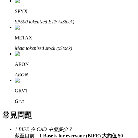
了解如何賺取穩定收入
SPYX
Bitrue
AI
SP500 tokenized ETF (xStock)
METAX
Meta tokenized stock (xStock)
AEON
合夥人計劃
AEON
GRVT
Grvt
常見問題
1 BIFE 在 CAD 中值多少？
Bitrue渠道合伙人
截至目前，
1 Base is for everyone (BIFE) 大約值 $0