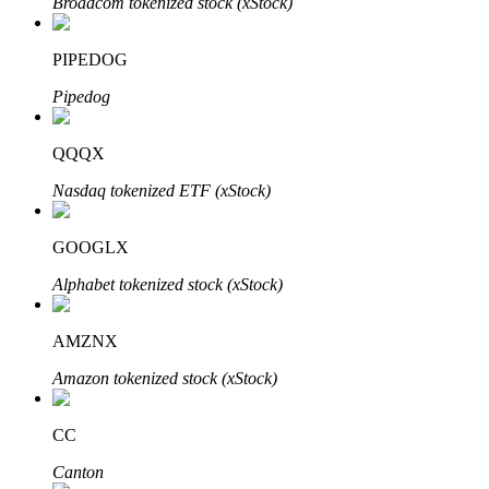
Broadcom tokenized stock (xStock)
PIPEDOG
Pipedog
QQQX
Nasdaq tokenized ETF (xStock)
定投理财
GOOGLX
享受活期理財及長期收益
Alphabet tokenized stock (xStock)
AMZNX
Amazon tokenized stock (xStock)
CC
Canton
學習理財