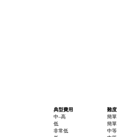
典型費用
難度
中–高
簡單
低
簡單
非常低
中等