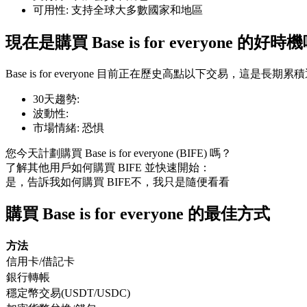
可用性
:
支持全球大多數國家和地區
現在是購買 Base is for everyone 的好時
Base is for everyone 目前正在歷史高點以下交易，這是長
幣本位永續
30天趨勢
:
以數字貨幣為保證金的永續合約
波動性
:
市場情緒
:
恐惧
您今天計劃購買 Base is for everyone (BIFE) 嗎？
TradFi
了解其他用戶如何購買 BIFE 並快速開始：
美股、外匯、貴金屬及大宗商品衍生性商品
是，告訴我如何購買 BIFE
不，我只是隨便看看
購買 Base is for everyone 的最佳方式
方法
信用卡/借記卡
銀行轉帳
穩定幣交易(USDT/USDC)