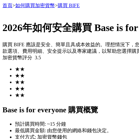
首頁
>
如何購買加密貨幣
>
購買 BIFE
2026年如何安全購買 Base is for e
合約
購買 BIFE 應該是安全、簡單且具成本效益的。理想情況下，
款選項、費用明細、安全提示以及專家建議，以幫助您選擇購買 
加密貨幣評分
3.5
★
★
★
★
★
★
★
★
★
★
USDT永續
Base is for everyone 購買概覽
多種以USDT結算的永續合約
預計購買時間
:
~15 分鐘
最低購買金額
:
由您使用的網絡和錢包決定。
支付方式
:
加密貨幣錢包