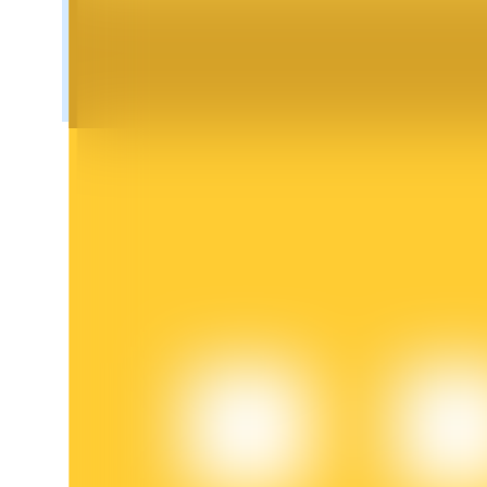
鎖倉BTR
輕鬆獲得多重福利
借貸寶
借貸數字貨幣，及時且安全的服務