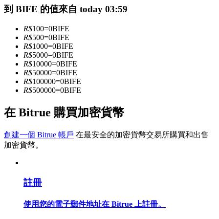
到 BIFE 的值來自 today 03:59
R$
100
=
0
BIFE
成為跟單交易員
R$
500
=
0
BIFE
R$
1000
=
0
BIFE
坐享盈利分成和跟單分傭
R$
5000
=
0
BIFE
R$
10000
=
0
BIFE
R$
50000
=
0
BIFE
R$
100000
=
0
BIFE
R$
500000
=
0
BIFE
在 Bitrue 購買加密貨幣
創建一個 Bitrue 帳戶
在最安全的加密貨幣交易所購買和出售
加密貨幣。
合約資訊
包含交易情況等的大數據分析
註冊
使用您的電子郵件地址在 Bitrue 上註冊。