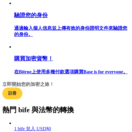
驗證您的身份
通過輸入個人信息並上傳有效的身份證明文件來驗證您
合約指南
的身份。
合約功能使用指南
購買加密貨幣！
在Bitrue上使用多種付款選項購買Base is for everyone。
立即開始您的加密之旅！
註冊
交易策略
熱門 bife 與法幣的轉換
學習如何保持盈利
1
bife
兌入
USD
$
0