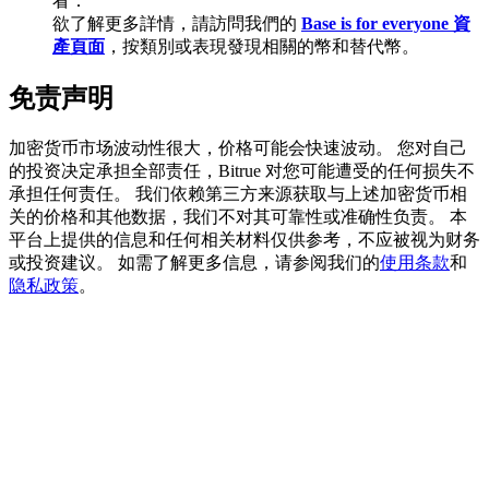
看：
欲了解更多詳情，請訪問我們的
Base is for everyone 資
產頁面
，按類別或表現發現相關的幣和替代幣。
免责声明
充值CASHCAT & 赢取
加密货币市场波动性很大，价格可能会快速波动。 您对自己
瓜分 500000 CASHCAT 獎池
的投资决定承担全部责任，Bitrue 对您可能遭受的任何损失不
承担任何责任。 我们依赖第三方来源获取与上述加密货币相
关的价格和其他数据，我们不对其可靠性或准确性负责。 本
平台上提供的信息和任何相关材料仅供参考，不应被视为财务
BitMart 用戶遷移專享
或投资建议。 如需了解更多信息，请参阅我们的
使用条款
和
隐私政策
。
註冊&交易贏 500,000 USDT
貴金屬財富季 · 交易巔峰賽
抽獎衝榜 · 贏33,333 USDT