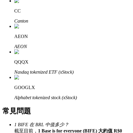
了解如何賺取穩定收入
CC
Bitrue
AI
Canton
AEON
AEON
QQQX
合夥人計劃
Nasdaq tokenized ETF (xStock)
GOOGLX
Alphabet tokenized stock (xStock)
常見問題
1 BIFE 在 BRL 中值多少？
Bitrue渠道合伙人
截至目前，
1 Base is for everyone (BIFE) 大約值 R$0