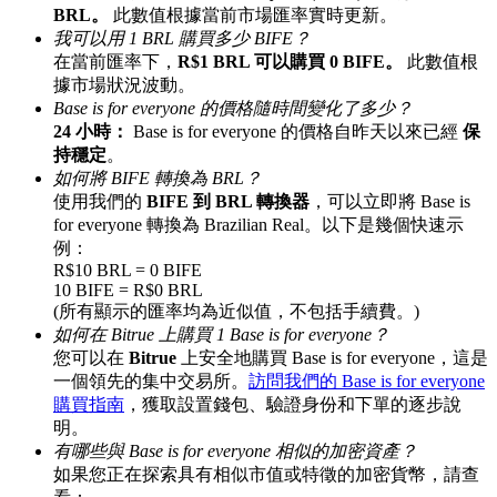
BRL。
此數值根據當前市場匯率實時更新。
最高達65%佣金！
我可以用 1 BRL 購買多少 BIFE？
在當前匯率下，
R$1 BRL 可以購買 0 BIFE。
此數值根
據市場狀況波動。
Base is for everyone 的價格隨時間變化了多少？
24 小時：
Base is for everyone 的價格自昨天以來已經
保
持穩定
。
如何將 BIFE 轉換為 BRL？
使用我們的
BIFE 到 BRL 轉換器
，可以立即將 Base is
for everyone 轉換為 Brazilian Real。以下是幾個快速示
例：
邀请好友
R$10 BRL = 0 BIFE
10 BIFE = R$0 BRL
邀請朋友獲得現金獎勵
(所有顯示的匯率均為近似值，不包括手續費。)
如何在 Bitrue 上購買 1 Base is for everyone？
充值CASHCAT & 赢取
您可以在
Bitrue
上安全地購買 Base is for everyone，這是
一個領先的集中交易所。
訪問我們的 Base is for everyone
購買指南
，獲取設置錢包、驗證身份和下單的逐步說
明。
有哪些與 Base is for everyone 相似的加密資產？
如果您正在探索具有相似市值或特徵的加密貨幣，請查