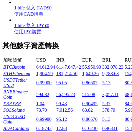
1
bife
兌入
CAD
$
0
使用CAD購買
1
bife
兌入
JPY
¥
0
使用JPY購買
機槍池
其他數字資產轉換
一鍵質押鎖定高收益
加密貨幣
USD
INR
EUR
BRL
RU
BTC
Bitcoin
64,612.94
6,147,647.42
55,950.93
332,078.23
5,2
ETH
Ethereum
1,904.59
181,214.50
1,649.26
9,788.68
154
USDT
Tether
0.99900
95.05
0.86507
5.13
80.
USDt
BNB
Binance
594.82
56,595.23
515.08
3,057.11
48,
Coin
XRP
XRP
1.04
99.43
0.90495
5.37
84.
Launchpool
SOL
Solana
73.70
7,012.56
63.82
378.79
5,9
活期質押獲得熱門資產
USDC
USD
0.99980
95.12
0.86576
5.13
80.
Coin
ADA
Cardano
0.18743
17.83
0.16230
0.96331
15.