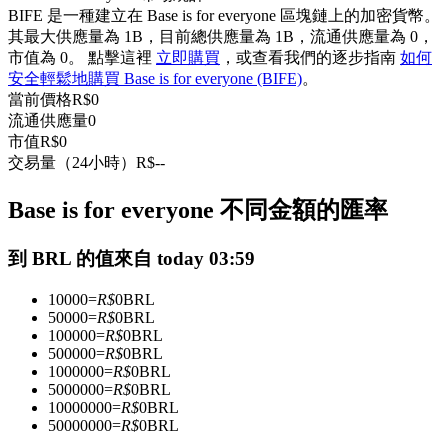
BIFE 是一種建立在 Base is for everyone 區塊鏈上的加密貨幣。
USDC永續
其最大供應量為 1B，目前總供應量為 1B，流通供應量為 0，
市值為 0。 點擊這裡
立即購買
，或查看我們的逐步指南
如何
多種以USDC結算的永續合約
安全輕鬆地購買 Base is for everyone (BIFE)
。
當前價格
R$
0
流通供應量
0
市值
R$
0
交易量（24小時）
R$
--
Base is for everyone 不同金額的匯率
到 BRL 的值來自 today 03:59
跟單
10000
=
R$
0
BRL
與頂尖交易專家同行
50000
=
R$
0
BRL
100000
=
R$
0
BRL
500000
=
R$
0
BRL
1000000
=
R$
0
BRL
5000000
=
R$
0
BRL
10000000
=
R$
0
BRL
50000000
=
R$
0
BRL