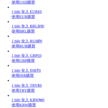
使用USD購買
1
bife
兌入
EUR
€
0
使用EUR購買
理財
1
bife
兌入
BRL
R$
0
使用BRL購買
1
bife
兌入
RUB
₽
0
使用RUB購買
1
bife
兌入
GBP
£
0
使用GBP購買
1
bife
兌入
INR
₹
0
使用INR購買
增值寶
1
bife
兌入
TRY
₺
0
使您的資產穩定增值
使用TRY購買
1
bife
兌入
KRW
₩
0
使用KRW購買