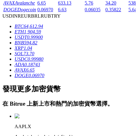
AVAX
Avalanche
6.65
633.13
5.76
34.20
538
DOGE
Dogecoin
0.06970
6.63
0.06035
0.35822
5.6
USD
INR
EUR
BRL
RUB
TRY
BTC
64,612.94
ETH
1,904.59
USDT
0.99900
BNB
594.82
鎖倉BTR
XRP
1.04
SOL
73.70
輕鬆獲得多重福利
USDC
0.99980
ADA
0.18743
AVAX
6.65
DOGE
0.06970
發現更多加密貨幣
在
Bitrue
上新上市和熱門的加密貨幣選擇。
借貸寶
AAPLX
借貸數字貨幣，及時且安全的服務