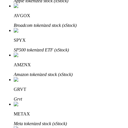
Apple tokenized stock (xStock)
AVGOX
Broadcom tokenized stock (xStock)
SPYX
SP500 tokenized ETF (xStock)
定投理财
AMZNX
享受活期理財及長期收益
Amazon tokenized stock (xStock)
GRVT
Grvt
METAX
Meta tokenized stock (xStock)
學習理財