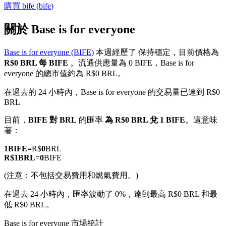
購買
bife
(
bife
)
關於 Base is for everyone
Base is for everyone (BIFE)
本週經歷了 保持穩定，目前價格為
幣本位永續
R$0 BRL 每 BIFE
。流通供應量為 0 BIFE，Base is for
everyone 的總市值約為 R$0 BRL。
以數字貨幣為保證金的永續合約
在過去的 24 小時內，Base is for everyone 的交易量已達到 R$0
BRL
TradFi
目前，
BIFE 對 BRL
的匯率
為 R$0 BRL 兌 1 BIFE
。這意味
著：
美股、外匯、貴金屬及大宗商品衍生性商品
1
BIFE
=
R$
0
BRL
R$
1
BRL
=
0
BIFE
(注意：不包括交易費用和燃氣費用。)
在過去 24 小時內，匯率波動了 0%，達到最高 R$0 BRL 和最
低 R$0 BRL。
Base is for everyone 市場統計