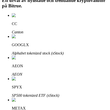
Ett urval av nylistade och trendande kryptovalutor
på
Bitrue
.
Auto Invest
CC
Ta långsiktig vinst och flexibla intressen
Canton
GOOGLX
Alphabet tokenized stock (xStock)
AEON
AEON
Lär dig Staking
SPYX
Lär dig mer om att tjäna passiv inkomst
SP500 tokenized ETF (xStock)
Bitrue
AI
METAX