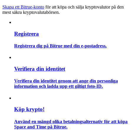
Skapa ett Bitrue-konto
för att köpa och sälja kryptovalutor på den
mest säkra kryptovalutabörsen.
Guide
Futures startguide
Registrera
Registrera dig på Bitrue med din e-postadress.
Verifiera din identitet
Verifiera din identitet genom att ange din personliga
Handelsstrategier
information och ladda upp ett giltigt foto-ID.
Lär dig hur du håller dig lönsam
Köp krypto!
Använd en mängd olika betalningsalternativ för att köpa
Space and Time på Bitrue.