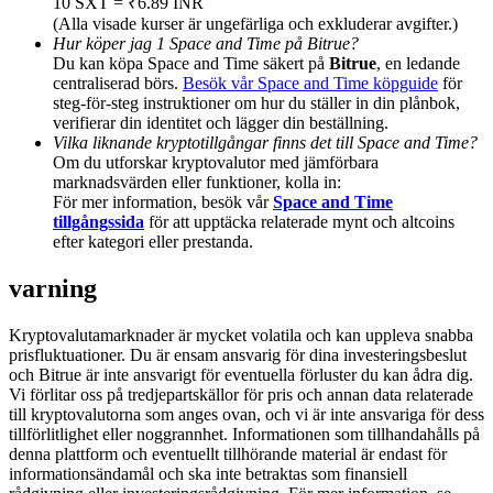
10 SXT = ₹6.89 INR
Deposit & Trade BTC to Share 25000 USDT prize pool!
(Alla visade kurser är ungefärliga och exkluderar avgifter.)
Hur köper jag 1 Space and Time på Bitrue?
Du kan köpa Space and Time säkert på
Bitrue
, en ledande
centraliserad börs.
Besök vår Space and Time köpguide
för
steg-för-steg instruktioner om hur du ställer in din plånbok,
Deposit CASHCAT & Win
verifierar din identitet och lägger din beställning.
Share 500000 CASHCAT prize pool
Vilka liknande kryptotillgångar finns det till Space and Time?
Om du utforskar kryptovalutor med jämförbara
marknadsvärden eller funktioner, kolla in:
För mer information, besök vår
Space and Time
tillgångssida
för att upptäcka relaterade mynt och altcoins
Exclusive for BitMart Users
efter kategori eller prestanda.
Register & Trade to Win 500,000 USDT
varning
Kryptovalutamarknader är mycket volatila och kan uppleva snabba
prisfluktuationer. Du är ensam ansvarig för dina investeringsbeslut
Precious Metals Trading Carnival
och Bitrue är inte ansvarigt för eventuella förluster du kan ådra dig.
Vi förlitar oss på tredjepartskällor för pris och annan data relaterade
Trade Gold & Silver · 33,333 USDT Bonus
till kryptovalutorna som anges ovan, och vi är inte ansvariga för dess
tillförlitlighet eller noggrannhet. Informationen som tillhandahålls på
denna plattform och eventuellt tillhörande material är endast för
informationsändamål och ska inte betraktas som finansiell