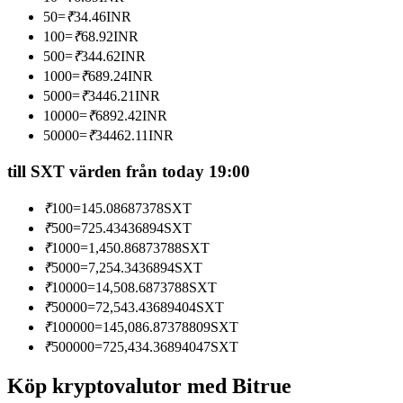
Bli en Copy Trader
50
=
₹
34.46
INR
100
=
₹
68.92
INR
Njut av vinstdelning och kopieringshandelsprovisioner
500
=
₹
344.62
INR
1000
=
₹
689.24
INR
5000
=
₹
3446.21
INR
10000
=
₹
6892.42
INR
50000
=
₹
34462.11
INR
till SXT värden från today 19:00
₹
100
=
145.08687378
SXT
Information
₹
500
=
725.43436894
SXT
₹
1000
=
1,450.86873788
SXT
Big data-analys inklusive handelsinformation, etc.
₹
5000
=
7,254.3436894
SXT
₹
10000
=
14,508.6873788
SXT
₹
50000
=
72,543.43689404
SXT
₹
100000
=
145,086.87378809
SXT
₹
500000
=
725,434.36894047
SXT
Köp kryptovalutor med Bitrue