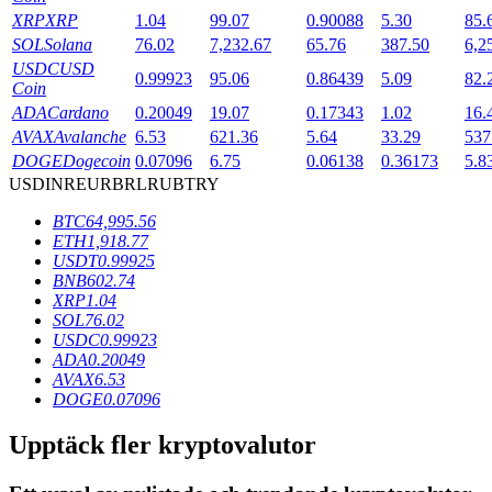
XRP
XRP
1.04
99.07
0.90088
5.30
85.
SOL
Solana
76.02
7,232.67
65.76
387.50
6,2
USDC
USD
BTR-låsningar
0.99923
95.06
0.86439
5.09
82.
Coin
Exklusiva investeringar för BTR-innehavare
ADA
Cardano
0.20049
19.07
0.17343
1.02
16.
AVAX
Avalanche
6.53
621.36
5.64
33.29
537
DOGE
Dogecoin
0.07096
6.75
0.06138
0.36173
5.8
USD
INR
EUR
BRL
RUB
TRY
BTC
64,995.56
ETH
1,918.77
USDT
0.99925
BNB
602.74
XRP
1.04
SOL
76.02
Lån
USDC
0.99923
ADA
0.20049
Kryptostödd lånetjänst
AVAX
6.53
DOGE
0.07096
Upptäck fler kryptovalutor