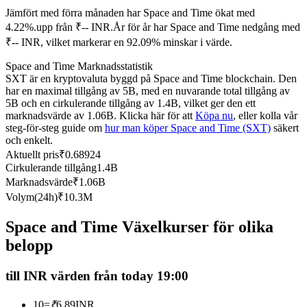
Jämfört med förra månaden har Space and Time ökat med
Futures med USDC som säkerhet
4.22%.upp från ₹-- INR.
År för år har Space and Time nedgång med
₹-- INR, vilket markerar en 92.09% minskar i värde.
Space and Time Marknadsstatistik
SXT är en kryptovaluta byggd på Space and Time blockchain. Den
har en maximal tillgång av 5B, med en nuvarande total tillgång av
5B och en cirkulerande tillgång av 1.4B, vilket ger den ett
marknadsvärde av 1.06B. Klicka här för att
Köpa nu
, eller kolla vår
steg-för-steg guide om
hur man köper Space and Time (SXT)
säkert
och enkelt.
Kopiera Trading
Aktuellt pris
₹
0.68924
Cirkulerande tillgång
1.4B
Gå med de bästa handlarna
Marknadsvärde
₹
1.06B
Volym(24h)
₹
10.3M
Space and Time Växelkurser för olika
belopp
till INR värden från today 19:00
10
=
₹
6.89
INR