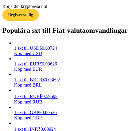
Börja din kryptoresa nu!
Tjäna
Registrera dig
Populära sxt till Fiat-valutaomvandlingar
1
sxt
till
USD
$
0.00724
Köp med USD
1
sxt
till
EUR
€
0.00626
Köp med EUR
Power Piggy
1
sxt
till
BRL
R$
0.03692
Tjäna konkurrenskraftiga belöningar dagligen
Köp med BRL
1
sxt
till
RUB
₽
0.59598
Köp med RUB
1
sxt
till
GBP
£
0.00536
Köp med GBP
1
sxt
till
INR
₹
0.68924