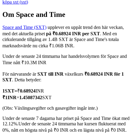
köpa
sxt
(
sxt
)
Om Space and Time
Space and Time (SXT)
upplever en uppåt trend den här veckan,
COIN-M Futures
med det aktuella priset
på ₹0.68924 INR per SXT
. Med en
Futures för kryptovaluta
cirkulerande tillgång av 1.4B SXT är Space and Time's totala
marknadsvärde nu cirka ₹1.06B INR.
Under de senaste 24 timmarna har handelsvolymen för Space and
TradFi
Time nått ₹10.3M INR
Derivat för aktier, valuta, ädelmetaller och råvaror
För närvarande är
SXT till INR
växelkurs
₹0.68924 INR för 1
SXT
. Detta betyder:
1
SXT
=
₹
0.68924
INR
₹
1
INR
=
1.45087342
SXT
(Obs: Växlingsavgifter och gasavgifter ingår inte.)
Under de senaste 7 dagarna har priset på Space and Time ökat med
12.12%.
Under de senaste 24 timmarna har kursen fluktuerat med
0%, nått en högsta nivå på ₹0 INR och en lägsta nivå på ₹0 INR.
USDC Futures