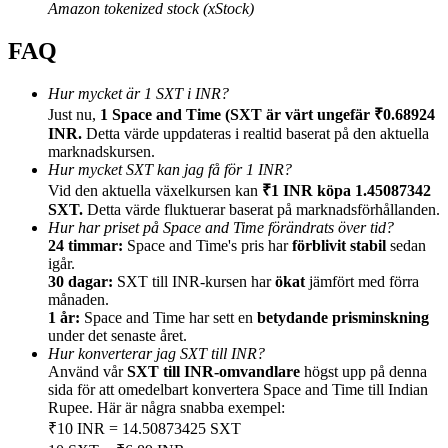
Amazon tokenized stock (xStock)
FAQ
Hur mycket är 1 SXT i INR?
Hänvisning
Just nu,
1 Space and Time (SXT är värt ungefär ₹0.68924
INR.
Detta värde uppdateras i realtid baserat på den aktuella
Bjud in en vän för att få kontantbelöningar
marknadskursen.
Hur mycket SXT kan jag få för 1 INR?
BTC Welcome Rewards
Vid den aktuella växelkursen kan
₹1 INR köpa 1.45087342
SXT.
Detta värde fluktuerar baserat på marknadsförhållanden.
Hur har priset på Space and Time förändrats över tid?
24 timmar:
Space and Time's pris har
förblivit stabil
sedan
igår.
30 dagar:
SXT till INR-kursen har
ökat
jämfört med förra
månaden.
1 år:
Space and Time har sett en
betydande prisminskning
under det senaste året.
Hur konverterar jag SXT till INR?
Använd vår
SXT till INR-omvandlare
högst upp på denna
sida för att omedelbart konvertera Space and Time till Indian
Rupee. Här är några snabba exempel:
BTC Welcome Rewards
₹10 INR = 14.50873425 SXT