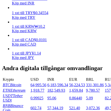
Köp med INR
Utsättning
1
sxt
till
TRY
₺
0.34554
Hög avkastning och omedelbar tillgång
Köp med TRY
1
sxt
till
KRW
₩
10.2
Köp med KRW
1
sxt
till
CAD
$
0.0101
Köp med CAD
1
sxt
till
JPY
¥
1.14
Köp med JPY
Andra digitala tillgångar omvandlingar
Launchpool
Flexibel insats för att tjäna populära tokens
Krypto
USD
INR
EUR
BRL
RU
BTC
Bitcoin
64,995.56
6,183,596.34
56,224.53
331,301.86
5,3
ETH
Ethereum
1,918.77
182,549.93
1,659.84
9,780.57
157
USDT
Tether
0.99925
95.06
0.86440
5.09
82.
USDt
BNB
Binance
602.74
57,344.19
521.40
3,072.36
49,
Coin