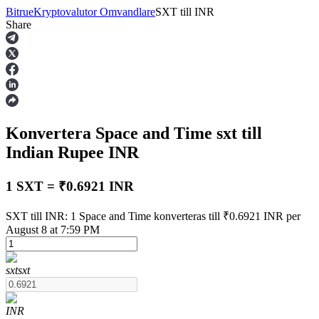
Bitrue
Kryptovalutor Omvandlare
SXT
till
INR
Share
Terminer
Konvertera Space and Time
sxt
till
Indian Rupee
INR
1 SXT = ₹0.6921 INR
USDT Futures
SXT till INR: 1 Space and Time konverteras till ₹0.6921 INR per
August 8 at 7:59 PM
Futures med USDT som säkerhet
sxt
sxt
INR