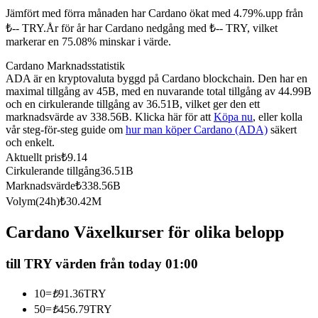
Jämfört med förra månaden har Cardano ökat med 4.79%.upp från
Futures med USDC som säkerhet
₺-- TRY.
År för år har Cardano nedgång med ₺-- TRY, vilket
markerar en 75.08% minskar i värde.
Cardano Marknadsstatistik
ADA är en kryptovaluta byggd på Cardano blockchain. Den har en
maximal tillgång av 45B, med en nuvarande total tillgång av 44.99B
och en cirkulerande tillgång av 36.51B, vilket ger den ett
marknadsvärde av 338.56B. Klicka här för att
Köpa nu
, eller kolla
vår steg-för-steg guide om
hur man köper Cardano (ADA)
säkert
och enkelt.
Aktuellt pris
₺
9.14
Kopiera Trading
Cirkulerande tillgång
36.51B
Gå med de bästa handlarna
Marknadsvärde
₺
338.56B
Volym(24h)
₺
30.42M
Cardano Växelkurser för olika belopp
till TRY värden från today 01:00
10
=
₺
91.36
TRY
50
=
₺
456.79
TRY