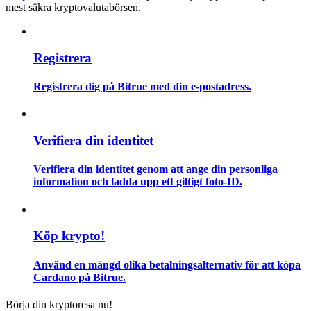
mest säkra kryptovalutabörsen.
Guide
Futures startguide
Registrera
Registrera dig på Bitrue med din e-postadress.
Verifiera din identitet
Verifiera din identitet genom att ange din personliga
information och ladda upp ett giltigt foto-ID.
Handelsstrategier
Lär dig hur du håller dig lönsam
Köp krypto!
Använd en mängd olika betalningsalternativ för att köpa
Cardano på Bitrue.
Börja din kryptoresa nu!