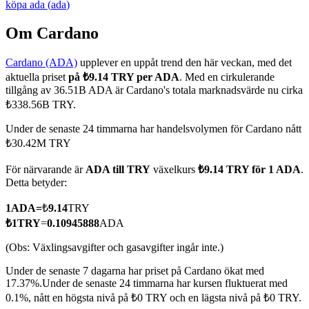
köpa
ada
(
ada
)
Om Cardano
Cardano (ADA)
upplever en uppåt trend den här veckan, med det
COIN-M Futures
aktuella priset
på ₺9.14 TRY per ADA
. Med en cirkulerande
Futures för kryptovaluta
tillgång av 36.51B ADA är Cardano's totala marknadsvärde nu cirka
₺338.56B TRY.
Under de senaste 24 timmarna har handelsvolymen för Cardano nått
TradFi
₺30.42M TRY
Derivat för aktier, valuta, ädelmetaller och råvaror
För närvarande är
ADA till TRY
växelkurs
₺9.14 TRY för 1 ADA
.
Detta betyder:
1
ADA
=
₺
9.14
TRY
₺
1
TRY
=
0.10945888
ADA
(Obs: Växlingsavgifter och gasavgifter ingår inte.)
Under de senaste 7 dagarna har priset på Cardano ökat med
17.37%.
Under de senaste 24 timmarna har kursen fluktuerat med
0.1%, nått en högsta nivå på ₺0 TRY och en lägsta nivå på ₺0 TRY.
USDC Futures