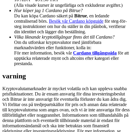
Share 500000 CASHCAT prize pool
(Alla visade kurser är ungefärliga och exkluderar avgifter.)
Hur köper jag 1 Cardano på Bitrue?
Du kan köpa Cardano säkert på
Bitrue
, en ledande
centraliserad börs.
Besök vår Cardano köpguide
för steg-för-
steg instruktioner om hur du ställer in din plånbok, verifierar
Exclusive for BitMart Users
din identitet och lägger din beställning.
Vilka liknande kryptotillgångar finns det till Cardano?
Register & Trade to Win 500,000 USDT
Om du utforskar kryptovalutor med jämförbara
marknadsvärden eller funktioner, kolla in:
För mer information, besök vår
Cardano tillgångssida
för att
upptäcka relaterade mynt och altcoins efter kategori eller
Precious Metals Trading Carnival
prestanda.
Trade Gold & Silver · 33,333 USDT Bonus
varning
Kryptovalutamarknader är mycket volatila och kan uppleva snabba
prisfluktuationer. Du är ensam ansvarig för dina investeringsbeslut
USDT New User Exclusive 10% APR
och Bitrue är inte ansvarigt för eventuella förluster du kan ådra dig.
Vi förlitar oss på tredjepartskällor för pris och annan data relaterade
USDT Flexible Staking | Daily Rewards
till kryptovalutorna som anges ovan, och vi är inte ansvariga för dess
tillförlitlighet eller noggrannhet. Informationen som tillhandahålls på
denna plattform och eventuellt tillhörande material är endast för
informationsändamål och ska inte betraktas som finansiell
rådgivning eller investeringsrådgivning. För mer information, se