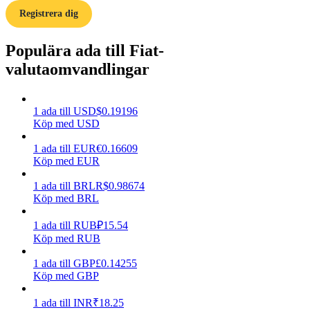
Registrera dig
Tjäna
Populära ada till Fiat-
valutaomvandlingar
1
ada
till
USD
$
0.19196
Köp med USD
1
ada
till
EUR
€
0.16609
Köp med EUR
Power Piggy
1
ada
till
BRL
R$
0.98674
Tjäna konkurrenskraftiga belöningar dagligen
Köp med BRL
1
ada
till
RUB
₽
15.54
Köp med RUB
1
ada
till
GBP
£
0.14255
Köp med GBP
1
ada
till
INR
₹
18.25