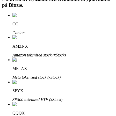
på
Bitrue
.
Auto Invest
CC
Ta långsiktig vinst och flexibla intressen
Canton
AMZNX
Amazon tokenized stock (xStock)
METAX
Meta tokenized stock (xStock)
Lär dig Staking
SPYX
Lär dig mer om att tjäna passiv inkomst
SP500 tokenized ETF (xStock)
Bitrue
AI
QQQX