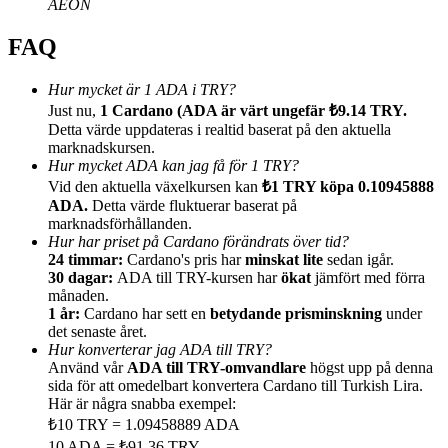
AEON
FAQ
Hur mycket är 1 ADA i TRY?
Just nu,
1 Cardano (ADA är värt ungefär ₺9.14 TRY.
Hänvisning
Detta värde uppdateras i realtid baserat på den aktuella
marknadskursen.
Bjud in en vän för att få kontantbelöningar
Hur mycket ADA kan jag få för 1 TRY?
Deposit CASHCAT & Win
Vid den aktuella växelkursen kan
₺1 TRY köpa 0.10945888
ADA.
Detta värde fluktuerar baserat på
marknadsförhållanden.
Hur har priset på Cardano förändrats över tid?
24 timmar:
Cardano's pris har
minskat lite
sedan igår.
30 dagar:
ADA till TRY-kursen har
ökat
jämfört med förra
månaden.
1 år:
Cardano har sett en
betydande prisminskning
under
det senaste året.
Hur konverterar jag ADA till TRY?
Använd vår
ADA till TRY-omvandlare
högst upp på denna
sida för att omedelbart konvertera Cardano till Turkish Lira.
Här är några snabba exempel:
Deposit CASHCAT & Win
₺10 TRY = 1.09458889 ADA
10 ADA = ₺91.36 TRY