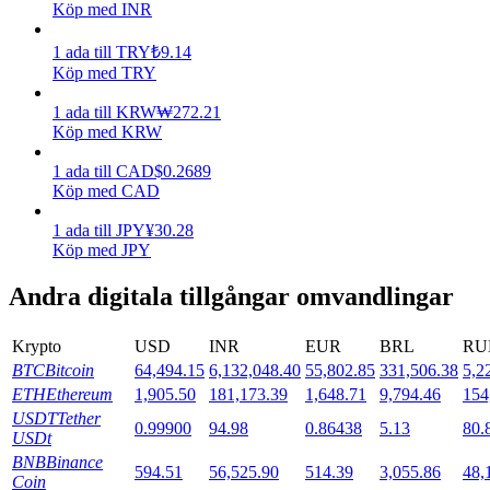
Köp med INR
Utsättning
1
ada
till
TRY
₺
9.14
Köp med TRY
Hög avkastning och omedelbar tillgång
1
ada
till
KRW
₩
272.21
Köp med KRW
1
ada
till
CAD
$
0.2689
Köp med CAD
1
ada
till
JPY
¥
30.28
Köp med JPY
Andra digitala tillgångar omvandlingar
Launchpool
Flexibel insats för att tjäna populära tokens
Krypto
USD
INR
EUR
BRL
RU
BTC
Bitcoin
64,494.15
6,132,048.40
55,802.85
331,506.38
5,2
ETH
Ethereum
1,905.50
181,173.39
1,648.71
9,794.46
154
USDT
Tether
0.99900
94.98
0.86438
5.13
80.
USDt
BNB
Binance
594.51
56,525.90
514.39
3,055.86
48,
Coin