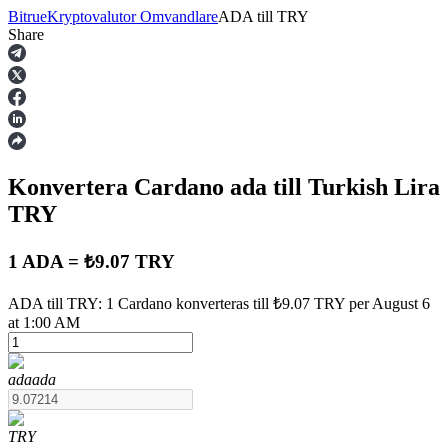
Bitrue
Kryptovalutor Omvandlare
ADA
till
TRY
Share
Terminer
Konvertera Cardano
ada
till Turkish Lira
TRY
1 ADA = ₺9.07 TRY
USDT Futures
ADA till TRY: 1 Cardano konverteras till ₺9.07 TRY per August 6
at 1:00 AM
Futures med USDT som säkerhet
ada
ada
TRY