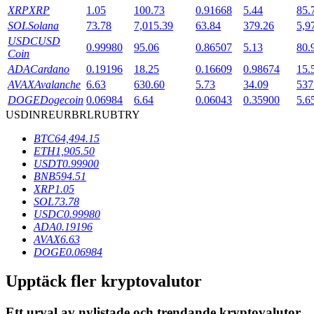
XRP
XRP
1.05
100.73
0.91668
5.44
85.
SOL
Solana
73.78
7,015.39
63.84
379.26
5,9
USDC
USD
BTR-låsningar
0.99980
95.06
0.86507
5.13
80.
Coin
Exklusiva investeringar för BTR-innehavare
ADA
Cardano
0.19196
18.25
0.16609
0.98674
15.
AVAX
Avalanche
6.63
630.60
5.73
34.09
537
DOGE
Dogecoin
0.06984
6.64
0.06043
0.35900
5.6
USD
INR
EUR
BRL
RUB
TRY
BTC
64,494.15
ETH
1,905.50
USDT
0.99900
BNB
594.51
XRP
1.05
SOL
73.78
Lån
USDC
0.99980
ADA
0.19196
Kryptostödd lånetjänst
AVAX
6.63
DOGE
0.06984
Upptäck fler kryptovalutor
Ett urval av nylistade och trendande kryptovalutor