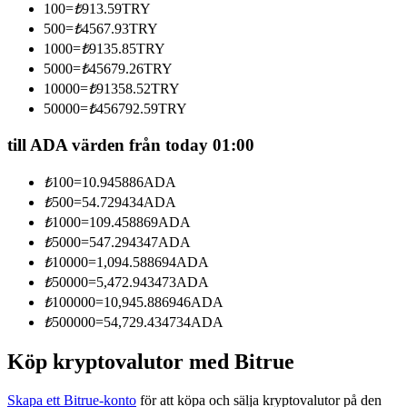
100
=
₺
913.59
TRY
Bli en Copy Trader
500
=
₺
4567.93
TRY
Njut av vinstdelning och kopieringshandelsprovisioner
1000
=
₺
9135.85
TRY
5000
=
₺
45679.26
TRY
10000
=
₺
91358.52
TRY
50000
=
₺
456792.59
TRY
till ADA värden från today 01:00
₺
100
=
10.945886
ADA
₺
500
=
54.729434
ADA
₺
1000
=
109.458869
ADA
Information
₺
5000
=
547.294347
ADA
Big data-analys inklusive handelsinformation, etc.
₺
10000
=
1,094.588694
ADA
₺
50000
=
5,472.943473
ADA
₺
100000
=
10,945.886946
ADA
₺
500000
=
54,729.434734
ADA
Köp kryptovalutor med Bitrue
Skapa ett Bitrue-konto
för att köpa och sälja kryptovalutor på den