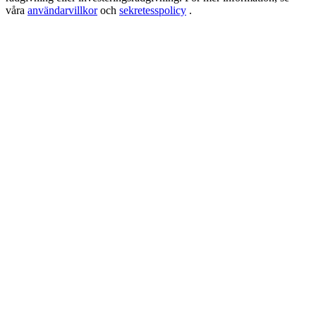
New Listing Futures Fest
våra
användarvillkor
och
sekretesspolicy
.
Trade New Futures, Win 200,000 USDT
Crypto World Cup 2026: Grand Finale
77,777+3k Rewards
Fler evenemang
Vinn priser och exklusiva belöningar
Belöningscenter