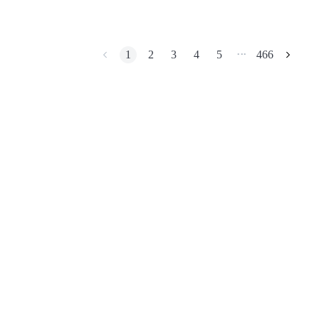
med andra plattformar.
BTR-låsningar
1
2
3
4
5
466
•••
Exklusiva investeringar för BTR-innehavare
Lån
Kryptostödd lånetjänst