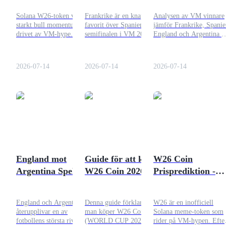
Trupper, Statistiker
analys
Solana W26-token visar
Frankrike är en knapp
Analysen av VM vinnare
Tjäna
och Slutresultat
starkt bull momentum
favorit över Spanien i
jämför Frankrike, Spanie
drivet av VM-hype. Men en
semifinalen i VM 2026. Få
England och Argentina 
RSI nära 70 indikerar
den kompletta
kryptoodds, lagets
överköpta risker, vilket
sammanställningen av
prestation,
uppmanar köpare att vara
krypto odds, taktiska
semifinalmatchups och
2026-07-14
2026-07-14
2026-07-14
försiktiga innan de går in.
strategier, trupper och
förutsägning risker.
poängförutsägelser.
Power Piggy
Tjäna konkurrenskraftiga belöningar dagligen
England mot
Guide för att köpa
W26 Coin
Argentina Spelodds:
W26 Coin 2026
Prisprediktion -
Slutresultat
Beräknad Maxima
Förutsägelse,
Prishöjning
England och Argentina
Denna guide förklarar hur
W26 är en inofficiell
Kommer Fotboll
återupplivar en av
man köper W26 Coin
Solana meme-token som
Verkligen Hem?
fotbollens största rivaliteter
(WORLD CUP 2026) 2026,
rider på VM-hypen. Efte