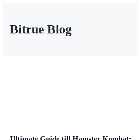
Bitrue Blog
Terminer
USDT Futures
Futures med USDT som säkerhet
Ultimate Guide till Hamster Kombat: