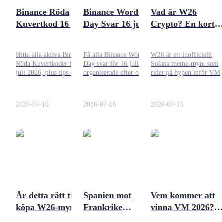
Binance Röda
Binance Word of the
Vad är W26
Guide
Kuvertkod 16 juli
Day Svar 16 juli
Crypto? En kort
2026: Friska dagliga
2026: Alla
förklaring och
Futures startguide
koder och hur man
Lösningar och Hur
prisutsikt
Hitta alla aktiva Binance
Få alla Binance Word of the
W26 är ett inofficiellt
hävdar dem
Man Spelar
Röda Kuvertkoder för 16
Day svar för 16 juli 2026,
Solana meme-mynt som
juli 2026, plus tips om hur
organiserade efter ordlängd,
rider på hypen inför VM
man löser in dem innan de
plus tips för att maximera
2026. Det har en
går ut.
dina dagliga belöningar.
nollskattmodell, en tillgå
på 1 miljard och hög
2026-07-16
2026-07-16
2026-07-15
prisvolatilitet utan någon
verklig nytta.
Handelsstrategier
Lär dig hur du håller dig lönsam
Är detta rätt tid att
Spanien mot
Vem kommer att
köpa W26-mynt?
Frankrike
vinna VM 2026?
Kryptoodds –
Kryptoodds och