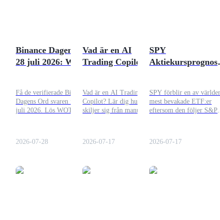
Bli en Copy Trader
Njut av vinstdelning och kopieringshandelsprovisioner
Binance Dagens Ord
Vad är en AI
SPY
28 juli 2026: WOTD
Trading Copilot,
Aktiekursprognos
Svar
och behöver du
och
verkligen en?
Marknadsutsikter
Få de verifierade Binance
Vad är en AI Trading
SPY förblir en av världe
2026
Dagens Ord svaren för 28
Copilot? Lär dig hur den
mest bevakade ETF:er
juli 2026. Lös WOTD-
skiljer sig från manuell
eftersom den följer S&P
pusslet med tema Binance
handel och bots, vad en bra
500-indexet. Medan mån
Information
AI Agent och tjäna en del
assistent bör göra, och om
prognoser tyder på måttl
av 15 BNB.
Bitrue AI uppfyller dina
uppgång fram till 2026, 
Big data-analys inklusive handelsinformation, etc.
2026-07-28
2026-07-17
2026-07-17
behov idag.
investerare förbereda sig 
flera utfall istället för att
förlita sig på ett enda mål