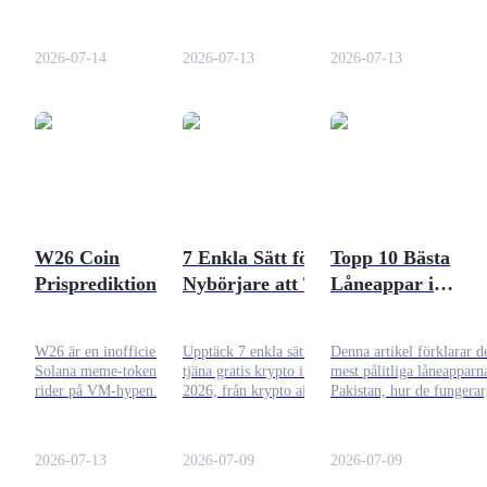
i semifinalen i VM 2026.
inklusive var man kan köpa
en volatil topp nära 7
Här är en fullständig
den, hur man använder
miljoner dollar har den
Utsättning
genomgång av de senaste
Solana-plånböcker och
konsoliderat runt 2,27
2026-07-14
2026-07-13
2026-07-13
speloddsen, nyckelstatistik,
decentraliserade börser, tips
miljoner dollar som en h
Hög avkastning och omedelbar tillgång
taktisk kamp,
för riskhantering samt
risk proxy-tillgång.
poängförutsägelse och vad
viktiga försiktighetsåtgärder
som kan avgöra denna
innan man investerar i
historiska match.
denna spekulativa
fotbollstema-memetoken.
W26 Coin
7 Enkla Sätt för
Topp 10 Bästa
Prisprediktion -
Nybörjare att Tjäna
Låneappar i
Launchpool
Beräknad Maximalt
Gratis Krypto i Juli
Pakistan 2026
Flexibel insats för att tjäna populära tokens
Prishöjning
2026
W26 är en inofficiell
Upptäck 7 enkla sätt att
Denna artikel förklarar d
Solana meme-token som
tjäna gratis krypto i juli
mest pålitliga låneapparna
rider på VM-hypen. Efter
2026, från krypto airdrops
Pakistan, hur de fungerar
en volatil topp nära $7M
och staking till AI trading
vad man bör kontrollera 
har den konsoliderat runt
bots och krypto belöningar
säkerhet och hur använda
$2,27M som en hög-risk
för nybörjare.
kan hantera digital ekon
2026-07-13
2026-07-09
2026-07-09
proxy-tillgång.
ansvarsfullt tillsammans