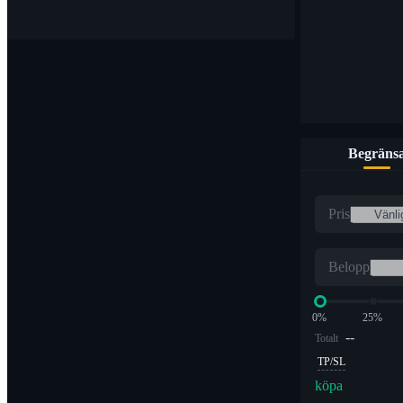
Begräns
Pris
Belopp
0%
25%
--
Totalt
TP/SL
köpa