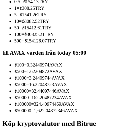
0.5
=
₺
154.13
TRY
Bli en Copy Trader
1
=
₺
308.25
TRY
5
=
₺
1541.26
TRY
Njut av vinstdelning och kopieringshandelsprovisioner
10
=
₺
3082.52
TRY
50
=
₺
15412.61
TRY
100
=
₺
30825.21
TRY
500
=
₺
154126.07
TRY
till AVAX värden från today 05:00
₺
100
=
0.32440974
AVAX
₺
500
=
1.62204872
AVAX
Information
₺
1000
=
3.24409744
AVAX
₺
5000
=
16.22048723
AVAX
Big data-analys inklusive handelsinformation, etc.
₺
10000
=
32.44097446
AVAX
₺
50000
=
162.20487234
AVAX
₺
100000
=
324.40974469
AVAX
₺
500000
=
1,622.04872346
AVAX
Köp kryptovalutor med Bitrue