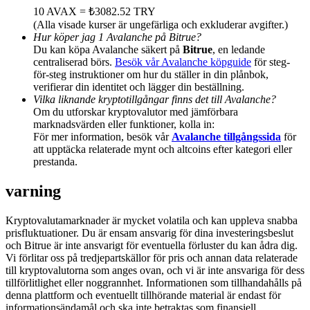
Deposit & Trade BTC to Share 25000 USDT prize pool!
10 AVAX = ₺3082.52 TRY
(Alla visade kurser är ungefärliga och exkluderar avgifter.)
Hur köper jag 1 Avalanche på Bitrue?
Du kan köpa Avalanche säkert på
Bitrue
, en ledande
centraliserad börs.
Besök vår Avalanche köpguide
för steg-
Deposit CASHCAT & Win
för-steg instruktioner om hur du ställer in din plånbok,
verifierar din identitet och lägger din beställning.
Share 500000 CASHCAT prize pool
Vilka liknande kryptotillgångar finns det till Avalanche?
Om du utforskar kryptovalutor med jämförbara
marknadsvärden eller funktioner, kolla in:
För mer information, besök vår
Avalanche tillgångssida
för
Exclusive for BitMart Users
att upptäcka relaterade mynt och altcoins efter kategori eller
prestanda.
Register & Trade to Win 500,000 USDT
varning
Kryptovalutamarknader är mycket volatila och kan uppleva snabba
Precious Metals Trading Carnival
prisfluktuationer. Du är ensam ansvarig för dina investeringsbeslut
och Bitrue är inte ansvarigt för eventuella förluster du kan ådra dig.
Trade Gold & Silver · 33,333 USDT Bonus
Vi förlitar oss på tredjepartskällor för pris och annan data relaterade
till kryptovalutorna som anges ovan, och vi är inte ansvariga för dess
tillförlitlighet eller noggrannhet. Informationen som tillhandahålls på
denna plattform och eventuellt tillhörande material är endast för
informationsändamål och ska inte betraktas som finansiell