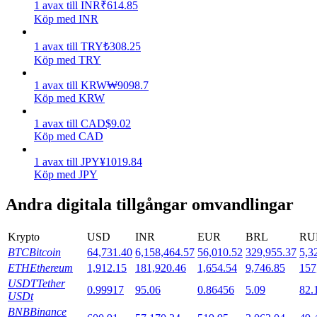
1
avax
till
INR
₹
614.85
Köp med INR
Utsättning
1
avax
till
TRY
₺
308.25
Hög avkastning och omedelbar tillgång
Köp med TRY
1
avax
till
KRW
₩
9098.7
Köp med KRW
1
avax
till
CAD
$
9.02
Köp med CAD
1
avax
till
JPY
¥
1019.84
Köp med JPY
Launchpool
Andra digitala tillgångar omvandlingar
Flexibel insats för att tjäna populära tokens
Krypto
USD
INR
EUR
BRL
RU
BTC
Bitcoin
64,731.40
6,158,464.57
56,010.52
329,955.37
5,3
ETH
Ethereum
1,912.15
181,920.46
1,654.54
9,746.85
157
USDT
Tether
0.99917
95.06
0.86456
5.09
82.
USDt
BNB
Binance