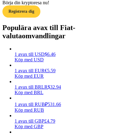
Börja din kryptoresa nu!
Tjäna
Registrera dig
Populära avax till Fiat-
valutaomvandlingar
1
avax
till
USD
$
6.46
Köp med USD
1
avax
till
EUR
€
5.59
Power Piggy
Köp med EUR
Tjäna konkurrenskraftiga belöningar dagligen
1
avax
till
BRL
R$
32.94
Köp med BRL
1
avax
till
RUB
₽
531.66
Köp med RUB
1
avax
till
GBP
£
4.79
Köp med GBP