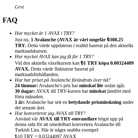
Grvt
FAQ
Hur mycket är 1 AVAX i TRY?
Hänvisning
Just nu,
1 Avalanche (AVAX är värt ungefär ₺308.25
TRY.
Detta värde uppdateras i realtid baserat på den aktuella
Bjud in en vän för att få kontantbelöningar
marknadskursen.
BTC Welcome Rewards
Hur mycket AVAX kan jag få för 1 TRY?
Vid den aktuella växelkursen kan
₺1 TRY köpa 0.00324409
AVAX.
Detta värde fluktuerar baserat på
marknadsförhållanden.
Hur har priset på Avalanche förändrats över tid?
24 timmar:
Avalanche's pris har
minskat lite
sedan igår.
30 dagar:
AVAX till TRY-kursen har
minskat
jämfört med
förra månaden.
1 år:
Avalanche har sett en
betydande prisminskning
under
det senaste året.
Hur konverterar jag AVAX till TRY?
Använd vår
AVAX till TRY-omvandlare
högst upp på
denna sida för att omedelbart konvertera Avalanche till
Turkish Lira. Här är några snabba exempel:
BTC Welcome Rewards
₺10 TRY = 0.03244097 AVAX