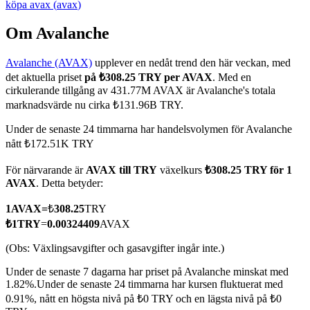
köpa
avax
(
avax
)
Om Avalanche
Avalanche (AVAX)
upplever en nedåt trend den här veckan, med
COIN-M Futures
det aktuella priset
på ₺308.25 TRY per AVAX
. Med en
Futures för kryptovaluta
cirkulerande tillgång av 431.77M AVAX är Avalanche's totala
marknadsvärde nu cirka ₺131.96B TRY.
Under de senaste 24 timmarna har handelsvolymen för Avalanche
TradFi
nått ₺172.51K TRY
Derivat för aktier, valuta, ädelmetaller och råvaror
För närvarande är
AVAX till TRY
växelkurs
₺308.25 TRY för 1
AVAX
. Detta betyder:
1
AVAX
=
₺
308.25
TRY
₺
1
TRY
=
0.00324409
AVAX
(Obs: Växlingsavgifter och gasavgifter ingår inte.)
Under de senaste 7 dagarna har priset på Avalanche minskat med
1.82%.
Under de senaste 24 timmarna har kursen fluktuerat med
0.91%, nått en högsta nivå på ₺0 TRY och en lägsta nivå på ₺0
USDC Futures