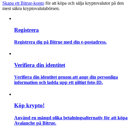
Skapa ett Bitrue-konto
för att köpa och sälja kryptovalutor på den
mest säkra kryptovalutabörsen.
Guide
Futures startguide
Registrera
Registrera dig på Bitrue med din e-postadress.
Verifiera din identitet
Verifiera din identitet genom att ange din personliga
information och ladda upp ett giltigt foto-ID.
Handelsstrategier
Lär dig hur du håller dig lönsam
Köp krypto!
Använd en mängd olika betalningsalternativ för att köpa
Avalanche på Bitrue.