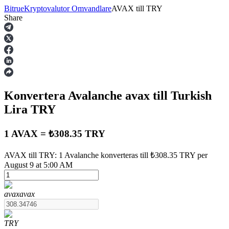
Bitrue
Kryptovalutor Omvandlare
AVAX
till
TRY
Share
Terminer
Konvertera Avalanche
avax
till Turkish
Lira
TRY
1 AVAX = ₺308.35 TRY
USDT Futures
AVAX till TRY: 1 Avalanche konverteras till ₺308.35 TRY per
August 9 at 5:00 AM
Futures med USDT som säkerhet
avax
avax
TRY