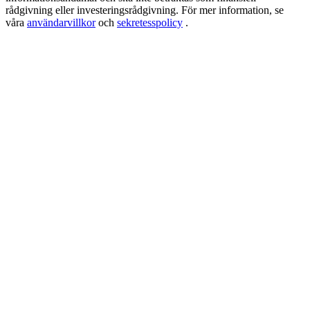
USDT New User Exclusive 10% APR
rådgivning eller investeringsrådgivning. För mer information, se
våra
användarvillkor
och
sekretesspolicy
.
USDT Flexible Staking | Daily Rewards
BTC New User Exclusive: 6.5% APR
BTC Flexible Staking | Daily Rewards
Fler evenemang
Vinn priser och exklusiva belöningar
Belöningscenter