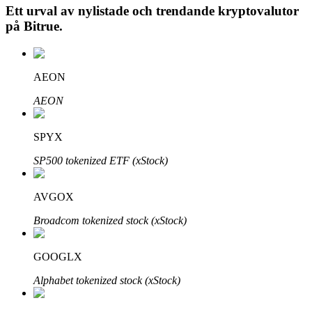
Ett urval av nylistade och trendande kryptovalutor
på
Bitrue
.
Auto Invest
AEON
Ta långsiktig vinst och flexibla intressen
AEON
SPYX
SP500 tokenized ETF (xStock)
AVGOX
Broadcom tokenized stock (xStock)
Lär dig Staking
Lär dig mer om att tjäna passiv inkomst
GOOGLX
Bitrue
AI
Alphabet tokenized stock (xStock)