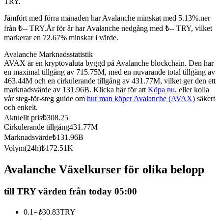
TRY.
Futures med USDC som säkerhet
Jämfört med förra månaden har Avalanche minskat med 5.13%.ner
från ₺-- TRY.
År för år har Avalanche nedgång med ₺-- TRY, vilket
markerar en 72.67% minskar i värde.
Avalanche Marknadsstatistik
AVAX är en kryptovaluta byggd på Avalanche blockchain. Den har
en maximal tillgång av 715.75M, med en nuvarande total tillgång av
463.44M och en cirkulerande tillgång av 431.77M, vilket ger den ett
marknadsvärde av 131.96B. Klicka här för att
Köpa nu
, eller kolla
vår steg-för-steg guide om
hur man köper Avalanche (AVAX)
säkert
och enkelt.
Kopiera Trading
Aktuellt pris
₺
308.25
Cirkulerande tillgång
431.77M
Gå med de bästa handlarna
Marknadsvärde
₺
131.96B
Volym(24h)
₺
172.51K
Avalanche Växelkurser för olika belopp
till TRY värden från today 05:00
0.1
=
₺
30.83
TRY