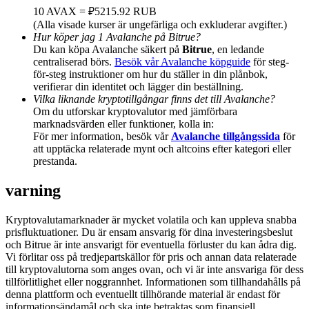
Share 500000 CASHCAT prize pool
10 AVAX = ₽5215.92 RUB
(Alla visade kurser är ungefärliga och exkluderar avgifter.)
Hur köper jag 1 Avalanche på Bitrue?
Du kan köpa Avalanche säkert på
Bitrue
, en ledande
centraliserad börs.
Besök vår Avalanche köpguide
för steg-
Exclusive for BitMart Users
för-steg instruktioner om hur du ställer in din plånbok,
verifierar din identitet och lägger din beställning.
Register & Trade to Win 500,000 USDT
Vilka liknande kryptotillgångar finns det till Avalanche?
Om du utforskar kryptovalutor med jämförbara
marknadsvärden eller funktioner, kolla in:
För mer information, besök vår
Avalanche tillgångssida
för
Precious Metals Trading Carnival
att upptäcka relaterade mynt och altcoins efter kategori eller
prestanda.
Trade Gold & Silver · 33,333 USDT Bonus
varning
Kryptovalutamarknader är mycket volatila och kan uppleva snabba
USDT New User Exclusive 10% APR
prisfluktuationer. Du är ensam ansvarig för dina investeringsbeslut
och Bitrue är inte ansvarigt för eventuella förluster du kan ådra dig.
USDT Flexible Staking | Daily Rewards
Vi förlitar oss på tredjepartskällor för pris och annan data relaterade
till kryptovalutorna som anges ovan, och vi är inte ansvariga för dess
tillförlitlighet eller noggrannhet. Informationen som tillhandahålls på
denna plattform och eventuellt tillhörande material är endast för
informationsändamål och ska inte betraktas som finansiell