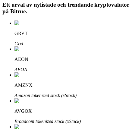
Ett urval av nylistade och trendande kryptovalutor
på
Bitrue
.
Auto Invest
GRVT
Ta långsiktig vinst och flexibla intressen
Grvt
AEON
AEON
AMZNX
Amazon tokenized stock (xStock)
Lär dig Staking
Lär dig mer om att tjäna passiv inkomst
AVGOX
Bitrue
AI
Broadcom tokenized stock (xStock)