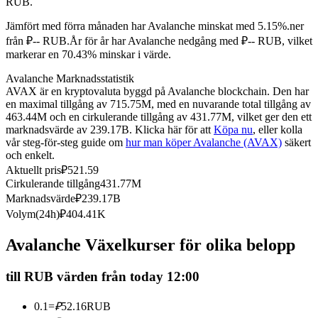
RUB.
Futures med USDC som säkerhet
Jämfört med förra månaden har Avalanche minskat med 5.15%.ner
från ₽-- RUB.
År för år har Avalanche nedgång med ₽-- RUB, vilket
markerar en 70.43% minskar i värde.
Avalanche Marknadsstatistik
AVAX är en kryptovaluta byggd på Avalanche blockchain. Den har
en maximal tillgång av 715.75M, med en nuvarande total tillgång av
463.44M och en cirkulerande tillgång av 431.77M, vilket ger den ett
marknadsvärde av 239.17B. Klicka här för att
Köpa nu
, eller kolla
vår steg-för-steg guide om
hur man köper Avalanche (AVAX)
säkert
och enkelt.
Kopiera Trading
Aktuellt pris
₽
521.59
Cirkulerande tillgång
431.77M
Gå med de bästa handlarna
Marknadsvärde
₽
239.17B
Volym(24h)
₽
404.41K
Avalanche Växelkurser för olika belopp
till RUB värden från today 12:00
0.1
=
₽
52.16
RUB