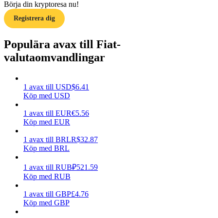
Börja din kryptoresa nu!
Tjäna
Registrera dig
Populära avax till Fiat-
valutaomvandlingar
1
avax
till
USD
$
6.41
Köp med USD
1
avax
till
EUR
€
5.56
Power Piggy
Köp med EUR
Tjäna konkurrenskraftiga belöningar dagligen
1
avax
till
BRL
R$
32.87
Köp med BRL
1
avax
till
RUB
₽
521.59
Köp med RUB
1
avax
till
GBP
£
4.76
Köp med GBP