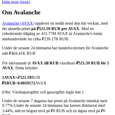
köpa
avax
(
avax
)
Om Avalanche
Avalanche (AVAX)
upplever en nedåt trend den här veckan, med
COIN-M Futures
det aktuella priset
på ₽521.59 RUB per AVAX
. Med en
Futures för kryptovaluta
cirkulerande tillgång av 431.77M AVAX är Avalanche's totala
marknadsvärde nu cirka ₽239.17B RUB.
Under de senaste 24 timmarna har handelsvolymen för Avalanche
TradFi
nått ₽404.41K RUB
Derivat för aktier, valuta, ädelmetaller och råvaror
För närvarande är
AVAX till RUB
växelkurs
₽521.59 RUB för 1
AVAX
. Detta betyder:
1
AVAX
=
₽
521.59
RUB
₽
1
RUB
=
0.0019172
AVAX
(Obs: Växlingsavgifter och gasavgifter ingår inte.)
Under de senaste 7 dagarna har priset på Avalanche minskat med
0.77%.
Under de senaste 24 timmarna har kursen fluktuerat med
3.44%, nått en högsta nivå på ₽0 RUB och en lägsta nivå på ₽0
USDC Futures