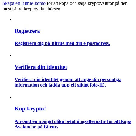
Skapa ett Bitrue-konto
för att köpa och sälja kryptovalutor på den
mest säkra kryptovalutabörsen.
Guide
Futures startguide
Registrera
Registrera dig på Bitrue med din e-postadress.
Verifiera din identitet
Verifiera din identitet genom att ange din personliga
information och ladda upp ett giltigt foto-ID.
Handelsstrategier
Lär dig hur du håller dig lönsam
Köp krypto!
Använd en mängd olika betalningsalternativ för att köpa
Avalanche på Bitrue.