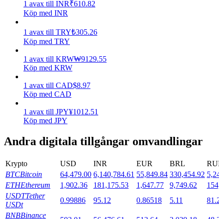
1
avax
till
INR
₹
610.82
Köp med INR
Utsättning
1
avax
till
TRY
₺
305.26
Hög avkastning och omedelbar tillgång
Köp med TRY
1
avax
till
KRW
₩
9129.55
Köp med KRW
1
avax
till
CAD
$
8.97
Köp med CAD
1
avax
till
JPY
¥
1012.51
Köp med JPY
Launchpool
Andra digitala tillgångar omvandlingar
Flexibel insats för att tjäna populära tokens
Krypto
USD
INR
EUR
BRL
RU
BTC
Bitcoin
64,479.00
6,140,784.61
55,849.84
330,454.92
5,2
ETH
Ethereum
1,902.36
181,175.53
1,647.77
9,749.62
154
USDT
Tether
0.99886
95.12
0.86518
5.11
81.
USDt
BNB
Binance