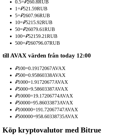
0.5
=
₽
260.8
RUB
Bli en Copy Trader
1
=
₽
521.59
RUB
5
=
₽
2607.96
RUB
Njut av vinstdelning och kopieringshandelsprovisioner
10
=
₽
5215.92
RUB
50
=
₽
26079.61
RUB
100
=
₽
52159.21
RUB
500
=
₽
260796.07
RUB
till AVAX värden från today 12:00
₽
100
=
0.19172067
AVAX
₽
500
=
0.95860338
AVAX
Information
₽
1000
=
1.91720677
AVAX
₽
5000
=
9.58603387
AVAX
Big data-analys inklusive handelsinformation, etc.
₽
10000
=
19.17206774
AVAX
₽
50000
=
95.86033873
AVAX
₽
100000
=
191.72067747
AVAX
₽
500000
=
958.60338735
AVAX
Köp kryptovalutor med Bitrue