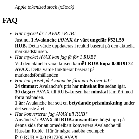
Apple tokenized stock (xStock)
FAQ
Hur mycket är 1 AVAX i RUB?
Hänvisning
Just nu,
1 Avalanche (AVAX är värt ungefär ₽521.59
RUB.
Detta värde uppdateras i realtid baserat på den aktuella
Bjud in en vän för att få kontantbelöningar
marknadskursen.
Deposit CASHCAT & Win
Hur mycket AVAX kan jag få för 1 RUB?
Vid den aktuella växelkursen kan
₽1 RUB köpa 0.0019172
AVAX.
Detta värde fluktuerar baserat på
marknadsförhållanden.
Hur har priset på Avalanche förändrats över tid?
24 timmar:
Avalanche's pris har
minskat lite
sedan igår.
30 dagar:
AVAX till RUB-kursen har
minskat
jämfört med
förra månaden.
1 år:
Avalanche har sett en
betydande prisminskning
under
det senaste året.
Hur konverterar jag AVAX till RUB?
Använd vår
AVAX till RUB-omvandlare
högst upp på
denna sida för att omedelbart konvertera Avalanche till
Russian Ruble. Här är några snabba exempel:
Deposit CASHCAT & Win
₽10 RUB = 0.01917206 AVAX