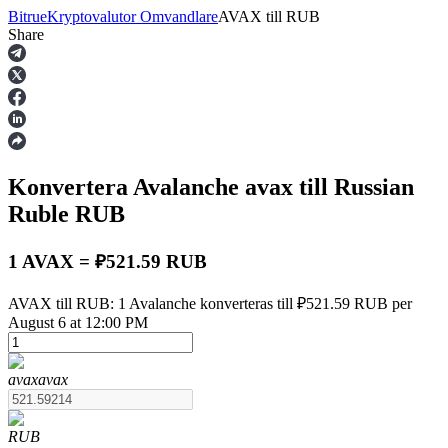
Bitrue
Kryptovalutor Omvandlare
AVAX
till
RUB
Share
Terminer
Konvertera Avalanche
avax
till Russian
Ruble
RUB
1 AVAX = ₽521.59 RUB
USDT Futures
AVAX till RUB: 1 Avalanche konverteras till ₽521.59 RUB per
August 6 at 12:00 PM
Futures med USDT som säkerhet
avax
avax
RUB