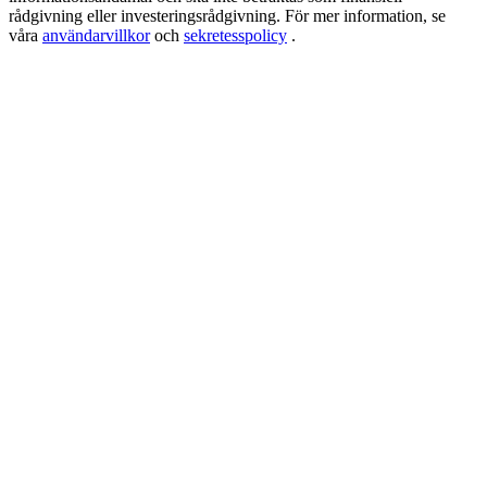
New Listing Futures Fest
rådgivning eller investeringsrådgivning. För mer information, se
våra
användarvillkor
och
sekretesspolicy
.
Trade New Futures, Win 200,000 USDT
Crypto World Cup 2026: Grand Finale
77,777+3k Rewards
Fler evenemang
Vinn priser och exklusiva belöningar
Belöningscenter