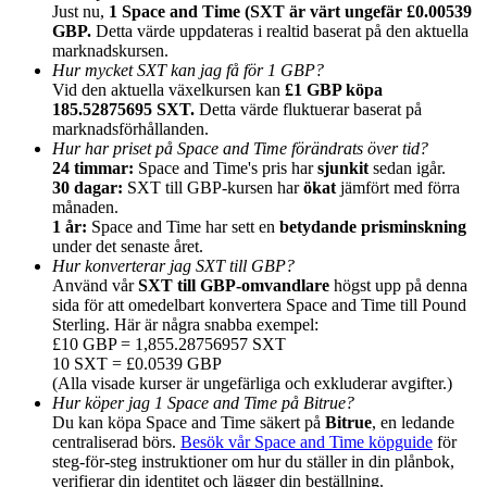
Just nu,
1 Space and Time (SXT är värt ungefär £0.00539
GBP.
Detta värde uppdateras i realtid baserat på den aktuella
marknadskursen.
Hur mycket SXT kan jag få för 1 GBP?
Vid den aktuella växelkursen kan
£1 GBP köpa
185.52875695 SXT.
Detta värde fluktuerar baserat på
Hänvisning
marknadsförhållanden.
Hur har priset på Space and Time förändrats över tid?
Bjud in en vän för att få kontantbelöningar
24 timmar:
Space and Time's pris har
sjunkit
sedan igår.
30 dagar:
SXT till GBP-kursen har
ökat
jämfört med förra
BTC Welcome Rewards
månaden.
1 år:
Space and Time har sett en
betydande prisminskning
under det senaste året.
Hur konverterar jag SXT till GBP?
Använd vår
SXT till GBP-omvandlare
högst upp på denna
sida för att omedelbart konvertera Space and Time till Pound
Sterling. Här är några snabba exempel:
£10 GBP = 1,855.28756957 SXT
10 SXT = £0.0539 GBP
(Alla visade kurser är ungefärliga och exkluderar avgifter.)
Hur köper jag 1 Space and Time på Bitrue?
Du kan köpa Space and Time säkert på
Bitrue
, en ledande
centraliserad börs.
Besök vår Space and Time köpguide
för
BTC Welcome Rewards
steg-för-steg instruktioner om hur du ställer in din plånbok,
verifierar din identitet och lägger din beställning.