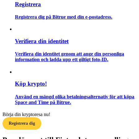
Registrera
Guide
Registrera dig på Bitrue med din e-postadress.
Futures startguide
Verifiera din identitet
Verifiera din identitet genom att ange din personliga
information och ladda upp ett giltigt foto-ID.
Köp krypto!
Handelsstrategier
Använd en mängd olika betalningsalternativ för att köpa
Lär dig hur du håller dig lönsam
Space and Time på Bitrue.
Börja din kryptoresa nu!
Registrera dig