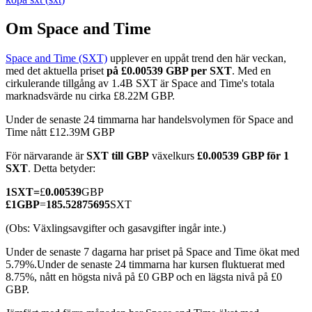
Om Space and Time
Space and Time (SXT)
upplever en uppåt trend den här veckan,
COIN-M Futures
med det aktuella priset
på £0.00539 GBP per SXT
. Med en
cirkulerande tillgång av 1.4B SXT är Space and Time's totala
Futures för kryptovaluta
marknadsvärde nu cirka £8.22M GBP.
Under de senaste 24 timmarna har handelsvolymen för Space and
Time nått £12.39M GBP
TradFi
För närvarande är
SXT till GBP
växelkurs
£0.00539 GBP för 1
Derivat för aktier, valuta, ädelmetaller och råvaror
SXT
. Detta betyder:
1
SXT
=
£
0.00539
GBP
£
1
GBP
=
185.52875695
SXT
(Obs: Växlingsavgifter och gasavgifter ingår inte.)
Under de senaste 7 dagarna har priset på Space and Time ökat med
5.79%.
Under de senaste 24 timmarna har kursen fluktuerat med
8.75%, nått en högsta nivå på £0 GBP och en lägsta nivå på £0
GBP.
USDC Futures