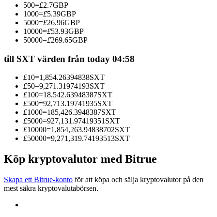
500
=
£
2.7
GBP
Bli en Copy Trader
1000
=
£
5.39
GBP
5000
=
£
26.96
GBP
Njut av vinstdelning och kopieringshandelsprovisioner
10000
=
£
53.93
GBP
50000
=
£
269.65
GBP
till SXT värden från today 04:58
£
10
=
1,854.26394838
SXT
£
50
=
9,271.31974193
SXT
£
100
=
18,542.63948387
SXT
£
500
=
92,713.19741935
SXT
£
1000
=
185,426.3948387
SXT
£
5000
=
927,131.97419351
SXT
Information
£
10000
=
1,854,263.94838702
SXT
£
50000
=
9,271,319.74193513
SXT
Big data-analys inklusive handelsinformation, etc.
Köp kryptovalutor med Bitrue
Skapa ett Bitrue-konto
för att köpa och sälja kryptovalutor på den
mest säkra kryptovalutabörsen.