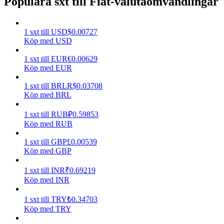
Populära sxt till Fiat-valutaomvandlingar
Tjäna
1
sxt
till
USD
$
0.00727
Köp med USD
1
sxt
till
EUR
€
0.00629
Köp med EUR
1
sxt
till
BRL
R$
0.03708
Köp med BRL
1
sxt
till
RUB
₽
0.59853
Power Piggy
Köp med RUB
Tjäna konkurrenskraftiga belöningar dagligen
1
sxt
till
GBP
£
0.00539
Köp med GBP
1
sxt
till
INR
₹
0.69219
Köp med INR
1
sxt
till
TRY
₺
0.34703
Köp med TRY