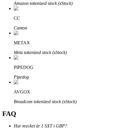
Amazon tokenized stock (xStock)
CC
Canton
Bitrue Partners
METAX
Meta tokenized stock (xStock)
PIPEDOG
Pipedog
AVGOX
Bitrue Affiliates
Broadcom tokenized stock (xStock)
Upp till 65% provision!
FAQ
Hur mycket är 1 SXT i GBP?