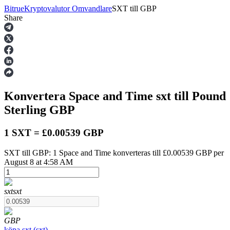
Bitrue
Kryptovalutor Omvandlare
SXT
till
GBP
Share
Terminer
Konvertera Space and Time
sxt
till Pound
Sterling
GBP
1 SXT = £0.00539 GBP
SXT till GBP: 1 Space and Time konverteras till £0.00539 GBP per
USDT Futures
August 8 at 4:58 AM
Futures med USDT som säkerhet
sxt
sxt
GBP
köpa
sxt
(
sxt
)