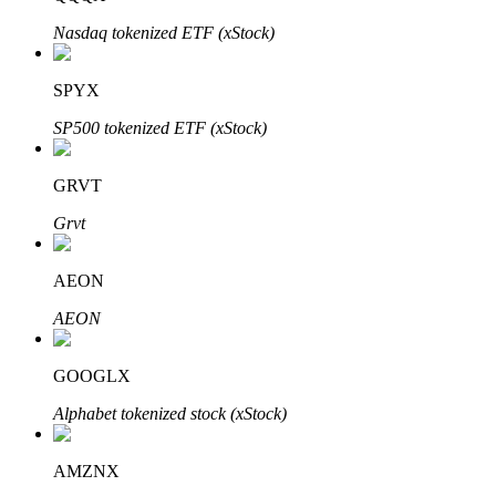
Nasdaq tokenized ETF (xStock)
SPYX
Auto Invest
SP500 tokenized ETF (xStock)
Ta långsiktig vinst och flexibla intressen
GRVT
Grvt
AEON
AEON
Lär dig Staking
GOOGLX
Lär dig mer om att tjäna passiv inkomst
Alphabet tokenized stock (xStock)
Bitrue
AI
AMZNX