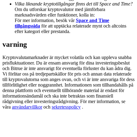
Deposit & Trade BTC to Share 25000 USDT prize pool!
Vilka liknande kryptotillgångar finns det till Space and Time?
Om du utforskar kryptovalutor med jämförbara
marknadsvärden eller funktioner, kolla in:
För mer information, besök vår
Space and Time
tillgångssida
för att upptäcka relaterade mynt och altcoins
Deposit CASHCAT & Win
efter kategori eller prestanda.
Share 500000 CASHCAT prize pool
varning
Kryptovalutamarknader är mycket volatila och kan uppleva snabba
prisfluktuationer. Du är ensam ansvarig för dina investeringsbeslut
Exclusive for BitMart Users
och Bitrue är inte ansvarigt för eventuella förluster du kan ådra dig.
Vi förlitar oss på tredjepartskällor för pris och annan data relaterade
Register & Trade to Win 500,000 USDT
till kryptovalutorna som anges ovan, och vi är inte ansvariga för dess
tillförlitlighet eller noggrannhet. Informationen som tillhandahålls på
denna plattform och eventuellt tillhörande material är endast för
informationsändamål och ska inte betraktas som finansiell
rådgivning eller investeringsrådgivning. För mer information, se
Precious Metals Trading Carnival
våra
användarvillkor
och
sekretesspolicy
.
Trade Gold & Silver · 33,333 USDT Bonus