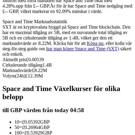
Jämfört med förra månaden har Space and Time ökat med
4.28%.upp från £-- GBP.
År för år har Space and Time nedgång med
Futures med USDC som säkerhet
£-- GBP, vilket markerar en 92.09% minskar i värde.
Space and Time Marknadsstatistik
SXT är en kryptovaluta byggd på Space and Time blockchain. Den
har en maximal tillgång av 5B, med en nuvarande total tillgång av
5B och en cirkulerande tillgång av 1.4B, vilket ger den ett
marknadsvärde av 8.22M. Klicka här för att
Köpa nu
, eller kolla vår
steg-för-steg guide om
hur man köper Space and Time (SXT)
säkert
och enkelt.
Aktuellt pris
£
0.00539
Cirkulerande tillgång
1.4B
Kopiera Trading
Marknadsvärde
£
8.22M
Volym(24h)
£
12.39M
Gå med de bästa handlarna
Space and Time Växelkurser för olika
belopp
till GBP värden från today 04:58
10
=
£
0.05392
GBP
50
=
£
0.26964
GBP
100
=
£
0.53929
GBP