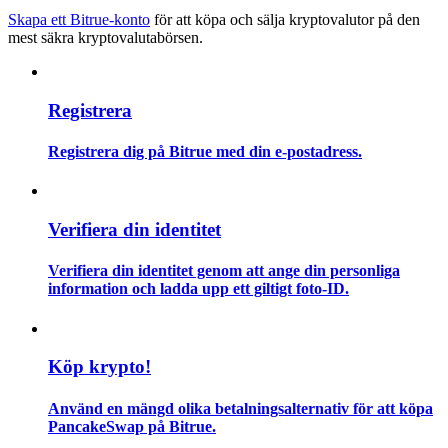
Skapa ett Bitrue-konto
för att köpa och sälja kryptovalutor på den
mest säkra kryptovalutabörsen.
Guide
Futures startguide
Registrera
Registrera dig på Bitrue med din e-postadress.
Verifiera din identitet
Verifiera din identitet genom att ange din personliga
Handelsstrategier
information och ladda upp ett giltigt foto-ID.
Lär dig hur du håller dig lönsam
Köp krypto!
Använd en mängd olika betalningsalternativ för att köpa
PancakeSwap på Bitrue.