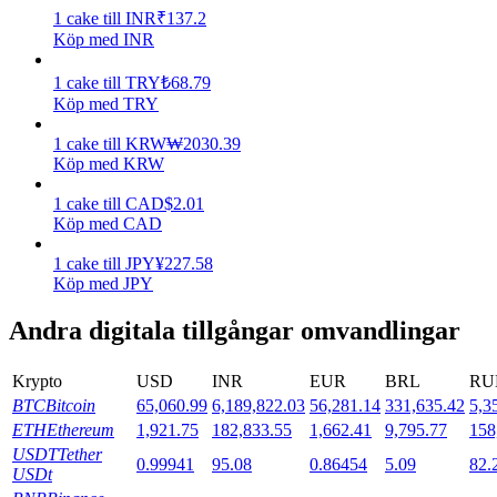
1
cake
till
INR
₹
137.2
Köp med INR
Utsättning
Hög avkastning och omedelbar tillgång
1
cake
till
TRY
₺
68.79
Köp med TRY
1
cake
till
KRW
₩
2030.39
Köp med KRW
1
cake
till
CAD
$
2.01
Köp med CAD
1
cake
till
JPY
¥
227.58
Köp med JPY
Launchpool
Andra digitala tillgångar omvandlingar
Flexibel insats för att tjäna populära tokens
Krypto
USD
INR
EUR
BRL
RU
BTC
Bitcoin
65,060.99
6,189,822.03
56,281.14
331,635.42
5,3
ETH
Ethereum
1,921.75
182,833.55
1,662.41
9,795.77
158
USDT
Tether
0.99941
95.08
0.86454
5.09
82.
USDt