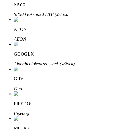
SPYX
SP500 tokenized ETF (xStock)
AEON
Bitrue Partners
AEON
GOOGLX
Alphabet tokenized stock (xStock)
GRVT
Grvt
Bitrue Affiliates
Upp till 65% provision!
PIPEDOG
Pipedog
METAX