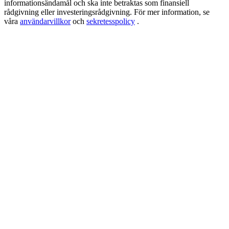
informationsändamål och ska inte betraktas som finansiell
USDT New User Exclusive 10% APR
rådgivning eller investeringsrådgivning. För mer information, se
USDT Flexible Staking | Daily Rewards
våra
användarvillkor
och
sekretesspolicy
.
BTC New User Exclusive: 6.5% APR
BTC Flexible Staking | Daily Rewards
Fler evenemang
Vinn priser och exklusiva belöningar
Belöningscenter