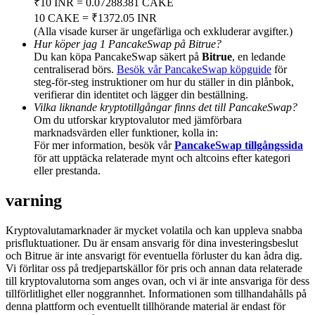
₹10 INR = 0.07288381 CAKE
Deposit & Trade BTC to Share 25000 USDT prize pool!
10 CAKE = ₹1372.05 INR
(Alla visade kurser är ungefärliga och exkluderar avgifter.)
Hur köper jag 1 PancakeSwap på Bitrue?
Du kan köpa PancakeSwap säkert på
Bitrue
, en ledande
Deposit CASHCAT & Win
centraliserad börs.
Besök vår PancakeSwap köpguide
för
steg-för-steg instruktioner om hur du ställer in din plånbok,
Share 500000 CASHCAT prize pool
verifierar din identitet och lägger din beställning.
Vilka liknande kryptotillgångar finns det till PancakeSwap?
Om du utforskar kryptovalutor med jämförbara
marknadsvärden eller funktioner, kolla in:
För mer information, besök vår
PancakeSwap tillgångssida
Exclusive for BitMart Users
för att upptäcka relaterade mynt och altcoins efter kategori
eller prestanda.
Register & Trade to Win 500,000 USDT
varning
Kryptovalutamarknader är mycket volatila och kan uppleva snabba
Precious Metals Trading Carnival
prisfluktuationer. Du är ensam ansvarig för dina investeringsbeslut
och Bitrue är inte ansvarigt för eventuella förluster du kan ådra dig.
Trade Gold & Silver · 33,333 USDT Bonus
Vi förlitar oss på tredjepartskällor för pris och annan data relaterade
till kryptovalutorna som anges ovan, och vi är inte ansvariga för dess
tillförlitlighet eller noggrannhet. Informationen som tillhandahålls på
denna plattform och eventuellt tillhörande material är endast för