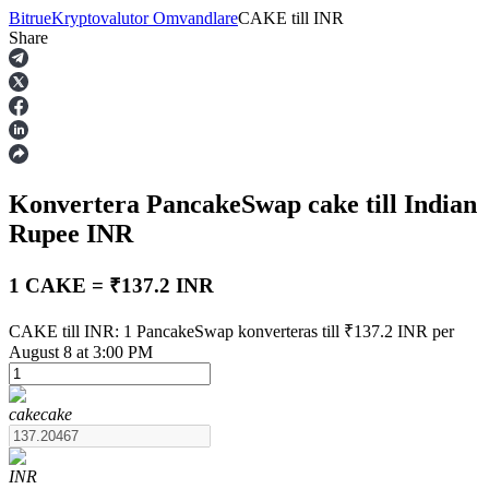
Bitrue
Kryptovalutor Omvandlare
CAKE
till
INR
Share
Terminer
Konvertera PancakeSwap
cake
till Indian
Rupee
INR
1 CAKE = ₹137.2 INR
USDT Futures
CAKE till INR: 1 PancakeSwap konverteras till ₹137.2 INR per
August 8 at 3:00 PM
Futures med USDT som säkerhet
cake
cake
INR