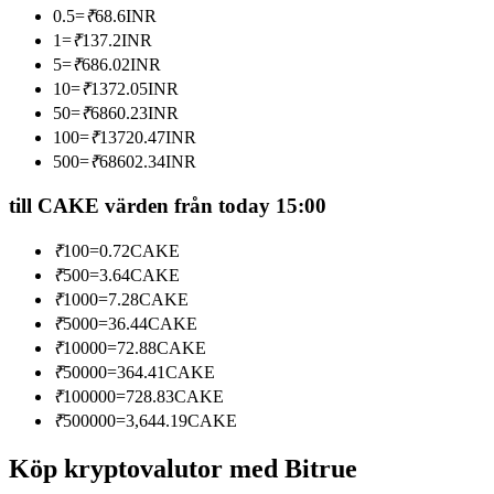
0.5
=
₹
68.6
INR
Bli en Copy Trader
1
=
₹
137.2
INR
Njut av vinstdelning och kopieringshandelsprovisioner
5
=
₹
686.02
INR
10
=
₹
1372.05
INR
50
=
₹
6860.23
INR
100
=
₹
13720.47
INR
500
=
₹
68602.34
INR
till CAKE värden från today 15:00
₹
100
=
0.72
CAKE
₹
500
=
3.64
CAKE
Information
₹
1000
=
7.28
CAKE
Big data-analys inklusive handelsinformation, etc.
₹
5000
=
36.44
CAKE
₹
10000
=
72.88
CAKE
₹
50000
=
364.41
CAKE
₹
100000
=
728.83
CAKE
₹
500000
=
3,644.19
CAKE
Köp kryptovalutor med Bitrue