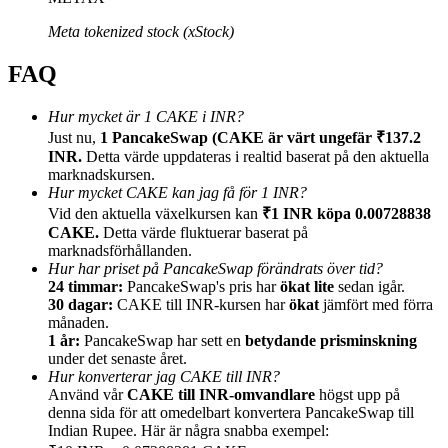
Meta tokenized stock (xStock)
FAQ
Hänvisning
Hur mycket är 1 CAKE i INR?
Just nu,
1 PancakeSwap (CAKE är värt ungefär ₹137.2
Bjud in en vän för att få kontantbelöningar
INR.
Detta värde uppdateras i realtid baserat på den aktuella
marknadskursen.
BTC Welcome Rewards
Hur mycket CAKE kan jag få för 1 INR?
Vid den aktuella växelkursen kan
₹1 INR köpa 0.00728838
CAKE.
Detta värde fluktuerar baserat på
marknadsförhållanden.
Hur har priset på PancakeSwap förändrats över tid?
24 timmar:
PancakeSwap's pris har
ökat lite
sedan igår.
30 dagar:
CAKE till INR-kursen har
ökat
jämfört med förra
månaden.
1 år:
PancakeSwap har sett en
betydande prisminskning
under det senaste året.
Hur konverterar jag CAKE till INR?
Använd vår
CAKE till INR-omvandlare
högst upp på
denna sida för att omedelbart konvertera PancakeSwap till
BTC Welcome Rewards
Indian Rupee. Här är några snabba exempel: