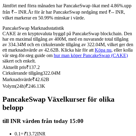
Jämfört med förra månaden har PancakeSwap ökat med 4.86%.upp
Futures med USDC som säkerhet
från ₹-- INR.
År för år har PancakeSwap nedgång med ₹-- INR,
vilket markerar en 50.99% minskar i värde.
PancakeSwap Marknadsstatistik
CAKE är en kryptovaluta byggd på PancakeSwap blockchain. Den
har en maximal tillgång av 400M, med en nuvarande total tillgång
av 334.34M och en cirkulerande tillgång av 322.04M, vilket ger den
ett marknadsvärde av 42.62B. Klicka här för att
Köpa nu
, eller kolla
vår steg-för-steg guide om
hur man köper PancakeSwap (CAKE)
säkert och enkelt.
Aktuellt pris
₹
137.2
Kopiera Trading
Cirkulerande tillgång
322.04M
Gå med de bästa handlarna
Marknadsvärde
₹
42.62B
Volym(24h)
₹
246.13K
PancakeSwap Växelkurser för olika
belopp
till INR värden från today 15:00
0.1
=
₹
13.72
INR