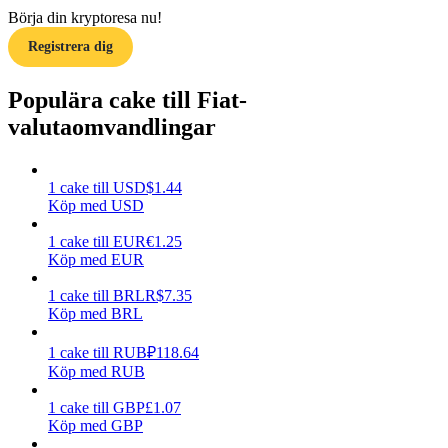
Börja din kryptoresa nu!
Tjäna
Registrera dig
Populära cake till Fiat-
valutaomvandlingar
1
cake
till
USD
$
1.44
Köp med USD
1
cake
till
EUR
€
1.25
Power Piggy
Köp med EUR
Tjäna konkurrenskraftiga belöningar dagligen
1
cake
till
BRL
R$
7.35
Köp med BRL
1
cake
till
RUB
₽
118.64
Köp med RUB
1
cake
till
GBP
£
1.07
Köp med GBP