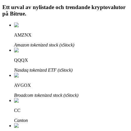
Ett urval av nylistade och trendande kryptovalutor
på
Bitrue
.
Auto Invest
AMZNX
Ta långsiktig vinst och flexibla intressen
Amazon tokenized stock (xStock)
QQQX
Nasdaq tokenized ETF (xStock)
AVGOX
Broadcom tokenized stock (xStock)
Lär dig Staking
Lär dig mer om att tjäna passiv inkomst
CC
Bitrue
AI
Canton