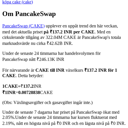
köpa
cake
(
cake
)
Om PancakeSwap
PancakeSwap (CAKE)
upplever en uppåt trend den här veckan,
COIN-M Futures
med det aktuella priset
på ₹137.2 INR per CAKE
. Med en
Futures för kryptovaluta
cirkulerande tillgång av 322.04M CAKE är PancakeSwap's totala
marknadsvärde nu cirka ₹42.62B INR.
Under de senaste 24 timmarna har handelsvolymen för
TradFi
PancakeSwap nått ₹246.13K INR
Derivat för aktier, valuta, ädelmetaller och råvaror
För närvarande är
CAKE till INR
växelkurs
₹137.2 INR för 1
CAKE
. Detta betyder:
1
CAKE
=
₹
137.2
INR
₹
1
INR
=
0.00728838
CAKE
(Obs: Växlingsavgifter och gasavgifter ingår inte.)
Under de senaste 7 dagarna har priset på PancakeSwap ökat med
2.05%.
Under de senaste 24 timmarna har kursen fluktuerat med
2.19%, nått en högsta nivå på ₹0 INR och en lägsta nivå på ₹0 INR.
USDC Futures