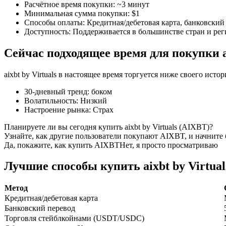
Расчётное время покупки
:
~3 минут
Минимальная сумма покупки
:
$1
Способы оплаты
:
Кредитная/дебетовая карта, банковский 
Доступность
:
Поддерживается в большинстве стран и ре
Фьючерсы на COIN-M
Сейчас подходящее время для покупки ai
Криптовалютные фьючерсы
aixbt by Virtuals в настоящее время торгуется ниже своего ист
30-дневный тренд
:
боком
TradFi
Волатильность
:
Низкий
Настроение рынка
:
Страх
Деривативы на акции, форекс, драгоценные металлы и с
Планируете ли вы сегодня купить aixbt by Virtuals (AIXBT)?
Узнайте, как другие пользователи покупают AIXBT, и начните 
Да, покажите, как купить AIXBT
Нет, я просто просматриваю
Лучшие способы купить aixbt by Virtual
Метод
Кредитная/дебетовая карта
Банковский перевод
Торговля стейблкойнами (USDT/USDC)
USDC фьючерсы