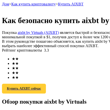
Дом
>
Как купить криптовалюту
>
Купить AIXBT
Как безопасно купить aixbt by
Фьючерсы
Покупка
aixbt by Virtuals (AIXBT)
является быстрой и безопас
минимальной покупкой в ​​$1, получив доступ к более чем 12
В этом руководстве пошагово объясняется, как купить aixbt by
выбрать наиболее эффективный способ покупки AIXBT.
Рейтинг криптовалюты
3.3
★
★
★
★
★
★
★
★
USDT-фьючерсы
★
★
Фьючерсы с использованием USDT в качестве обеспечен
Купить AIXBT сейчас
Обзор покупки aixbt by Virtuals