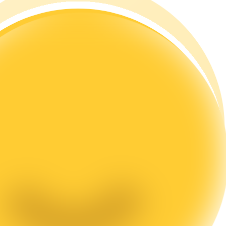
а копи-трейдинг
 т. д.