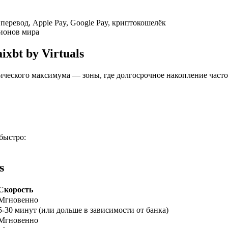
перевод, Apple Pay, Google Pay, криптокошелёк
гионов мира
xbt by Virtuals
орического максимума — зоны, где долгосрочное накопление часто
ырьевые товары
быстро:
s
Скорость
Мгновенно
5-30 минут (или дольше в зависимости от банка)
Мгновенно