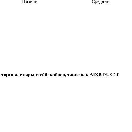
Низкий
Средний
т
торговые пары стейблкойнов, такие как AIXBT/USDT