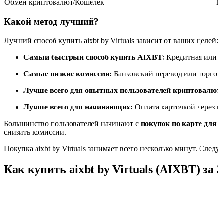
Обмен криптовалют/Кошелек
Фьючерсы с использованием USDC в качестве обеспечен
Какой метод лучший?
Лучший способ купить aixbt by Virtuals зависит от ваших целей:
Самый быстрый способ купить AIXBT:
Кредитная или 
Самые низкие комиссии:
Банковский перевод или торг
Лучше всего для опытных пользователей криптовалю
Лучше всего для начинающих:
Оплата карточкой через
Копирование торговли
Большинство пользователей начинают с
покупок по карте для
Присоединяйтесь к лучшим трейдерам
снизить комиссии.
Покупка aixbt by Virtuals занимает всего несколько минут. Сле
Как купить aixbt by Virtuals (AIXBT) за