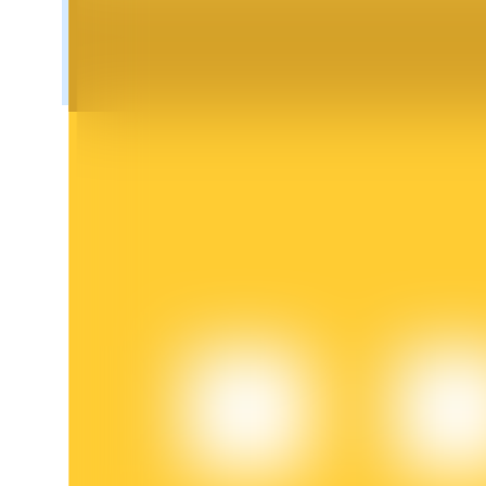
Блокировки BTR
Эксклюзивные инвестиции для владельцев BTR
Кредиты
Сервис заимствований, обеспеченных криптовалютой