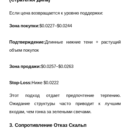
Если цена возвращается к уровню поддержки:
Зона покупки:
$0.0227–$0.0244
Подтверждение:
Длинные нижние тени + растущий
объем покупок
Авто Инвест
Зона продажи:
$0.0257–$0.0263
Получите долгосрочную прибыль и гибкие проценты
Stop-Loss:
Ниже $0.0222
Этот подход отдает предпочтение терпению.
Ожидание структуры часто приводит к лучшим
входам, чем гонка за зелеными свечами.
3. Сопротивление Отказ Скальп
Изучите стейкинг