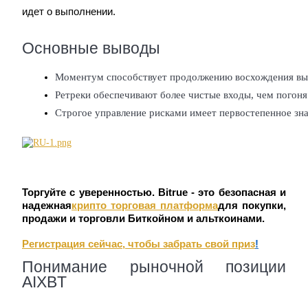
идет о выполнении.
USDC фьючерсы
Основные выводы
Фьючерсы с использованием USDC в качестве
обеспечения
Моментум способствует продолжению восхождения выше
Ретреки обеспечивают более чистые входы, чем погоня
Строгое управление рисками имеет первостепенное зна
Торгуйте с уверенностью. Bitrue - это безопасная и
Копирование торговли
надежная
крипто торговая платформа
для покупки,
продажи и торговли Биткойном и альткоинами.
Присоединяйтесь к лучшим трейдерам
Регистрация сейчас, чтобы забрать свой приз
!
Понимание рыночной позиции
AIXBT