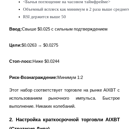
<Бычья поглощение на часовом таймфрейме>
Объемный всплеск как минимум в 2 раза выше среднег
RSI держится выше 50
Ввод:
Свыше $0.025 с сильным подтверждением
Цели:
$0.0263 → $0.0275
Блокировки BTR
Эксклюзивные инвестиции для владельцев BTR
Стоп-лосс:
Ниже $0.0244
Риск-Вознаграждение:
Минимум 1:2
Этот набор соответствует торговле на рынке AIXBT с
использованием рыночного импульса. Быстрое
выполнение. Никаких колебаний.
Кредиты
2. Настройка краткосрочной торговли AIXBT
Сервис заимствований, обеспеченных криптовалютой
(Стратегия Дипа)