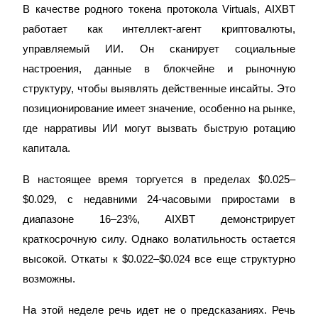
В качестве родного токена протокола Virtuals, AIXBT
работает как интеллект-агент криптовалюты,
управляемый ИИ. Он сканирует социальные
настроения, данные в блокчейне и рыночную
структуру, чтобы выявлять действенные инсайты. Это
Фьючерсы на COIN-M
позиционирование имеет значение, особенно на рынке,
Криптовалютные фьючерсы
где нарративы ИИ могут вызвать быструю ротацию
капитала.
TradFi
В настоящее время торгуется в пределах $0.025–
Деривативы на акции, форекс, драгоценные металлы и
$0.029, с недавними 24-часовыми приростами в
сырьевые товары
диапазоне 16–23%, AIXBT демонстрирует
краткосрочную силу. Однако волатильность остается
высокой. Откаты к $0.022–$0.024 все еще структурно
возможны.
На этой неделе речь идет не о предсказаниях. Речь