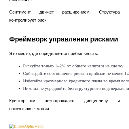
Сентимент движет расширением. Структура
контролирует риск.
BTC Welcome Rewards
Фреймворк управления рисками
Deposit & Trade BTC to Share 25000 USDT prize pool!
Это место, где определяется прибыльность.
Deposit CASHCAT & Win
Рискуйте только 1–2% от общего капитала на сделку
Share 500000 CASHCAT prize pool
Соблюдайте соотношение риска и прибыли не менее 1:
Избегайте чрезмерного кредитного плеча во время вол
Никогда не усредняйте без структурного подтверждени
Exclusive for BitMart Users
Крипторынки вознаграждают дисциплину и
Register & Trade to Win 500,000 USDT
наказывают эмоции.