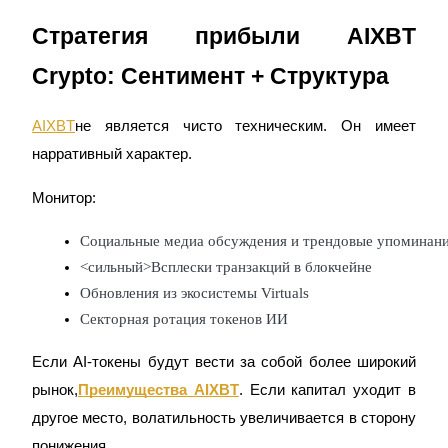
До 65% комиссии!
Стратегия прибыли AIXBT
Crypto: Сентимент + Структура
AIXBT
не является чисто техническим. Он имеет
нарративный характер.
Монитор:
Реферал
Социальные медиа обсуждения и трендовые упоминан
Пригласите друга, чтобы получить денежные
<сильный>Всплески транзакций в блокчейне
вознаграждения
Обновления из экосистемы Virtuals
BTC Welcome Rewards
Секторная ротация токенов ИИ
Если AI-токены будут вести за собой более широкий
рынок,
Преимущества AIXBT
. Если капитал уходит в
другое место, волатильность увеличивается в сторону
понижения.