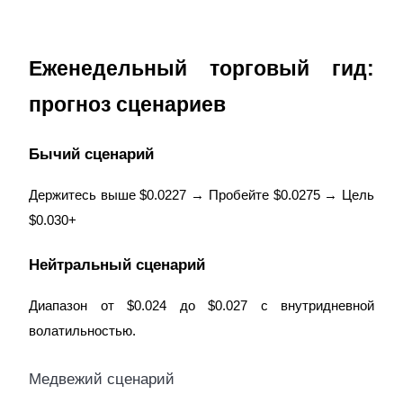
Precious Metals Trading Carnival
Trade Gold & Silver · 33,333 USDT Bonus
Еженедельный торговый гид:
прогноз сценариев
USDT New User Exclusive 10% APR
USDT Flexible Staking | Daily Rewards
Бычий сценарий
Держитесь выше $0.0227 → Пробейте $0.0275 → Цель
$0.030+
BTC New User Exclusive: 6.5% APR
BTC Flexible Staking | Daily Rewards
Нейтральный сценарий
Диапазон от $0.024 до $0.027 с внутридневной
волатильностью.
Медвежий сценарий