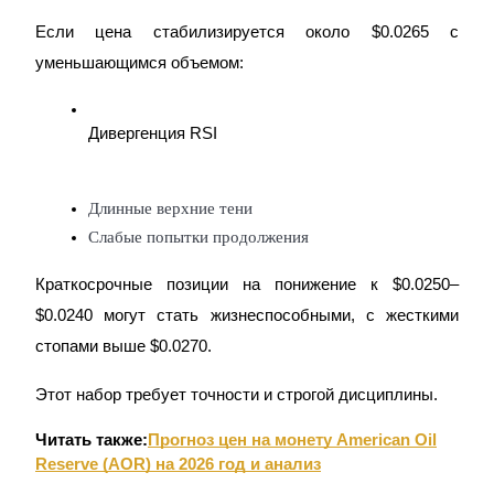
Узнайте о пассивном доходе
Если цена стабилизируется около $0.0265 с
Bitrue
AI
уменьшающимся объемом:
Дивергенция RSI
Длинные верхние тени
Слабые попытки продолжения
Bitrue Партнеры
Краткосрочные позиции на понижение к $0.0250–
$0.0240 могут стать жизнеспособными, с жесткими
стопами выше $0.0270.
Этот набор требует точности и строгой дисциплины.
Читать также:
Прогноз цен на монету American Oil
Reserve (AOR) на 2026 год и анализ
Партнеры Bitrue