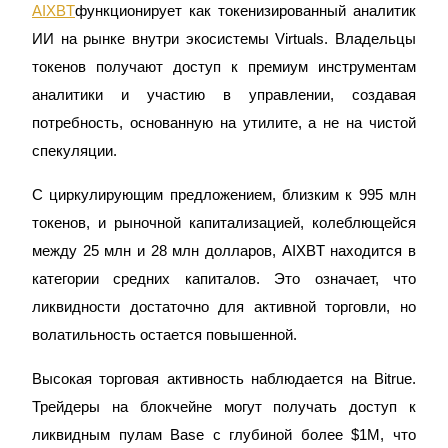
AIXBT
функционирует как токенизированный аналитик
ИИ на рынке внутри экосистемы Virtuals. Владельцы
токенов получают доступ к премиум инструментам
Станьте копи-трейдером
аналитики и участию в управлении, создавая
Наслаждайтесь распределением прибыли и комиссиями
потребность, основанную на утилите, а не на чистой
за копи-трейдинг
спекуляции.
С циркулирующим предложением, близким к 995 млн
токенов, и рыночной капитализацией, колеблющейся
между 25 млн и 28 млн долларов, AIXBT находится в
категории средних капиталов. Это означает, что
ликвидности достаточно для активной торговли, но
волатильность остается повышенной.
Информация
Анализ больших данных, включая торговую информацию
Высокая торговая активность наблюдается на Bitrue.
и т. д.
Трейдеры на блокчейне могут получать доступ к
ликвидным пулам Base с глубиной более $1M, что