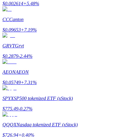
$
0.002614
+
5.48
%
награда
CC
Canton
$
0.09653
+
7.19
%
GRVT
Grvt
$
0.2879
-2.44
%
Скачать
приложение Bitrue
AEON
AEON
$
0.05749
+
7.31
%
SPYX
SP500 tokenized ETF (xStock)
$
775.49
-0.27
%
Русский
QQQX
Nasdaq tokenized ETF (xStock)
$
726.94
+
0.40
%