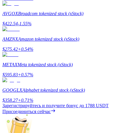
AVGOX
Broadcom tokenized stock (xStock)
$
422.54
-1.55
%
AMZNX
Amazon tokenized stock (xStock)
$
275.42
+
0.54
%
METAX
Meta tokenized stock (xStock)
$
595.83
+
0.57
%
GOOGLX
Alphabet tokenized stock (xStock)
$
358.27
+
0.71
%
Зарегистрируйтесь и получите бонус до
1788 USDT
Присоединиться сейчас