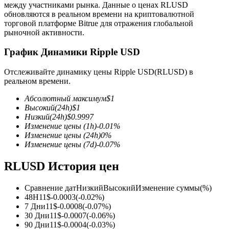
между участниками рынка. Данные о ценах RLUSD
обновляются в реальном времени на криптовалютной
торговой платформе Bitrue для отражения глобальной
рыночной активности.
График Динамики Ripple USD
Фьючерсы на COIN-M
Отслеживайте динамику цены Ripple USD(RLUSD) в
реальном времени.
Криптовалютные фьючерсы
Абсолютный максимум
$
1
Высокий
(24h)
$
1
Низкий
(24h)
$
0.9997
TradFi
Изменение цены
(1h)
-0.01
%
Изменение цены
(24h)
0
%
Деривативы на акции, форекс, драгоценные металлы и
Изменение цены
(7d)
-0.07
%
сырьевые товары
RLUSD История цен
Сравнение дат
Низкий
Высокий
Изменение суммы
(%)
48H
1
1
$
-0.0003
(
-0.02
%)
7 Дни
1
1
$
-0.0008
(
-0.07
%)
30 Дни
1
1
$
-0.0007
(
-0.06
%)
90 Дни
1
1
$
-0.0004
(
-0.03
%)