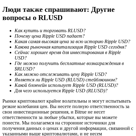
Люди также спрашивают: Другие
вопросы о RLUSD
BTC Welcome Rewards
Как купить и торговать RLUSD?
Почему цена Ripple USD падает?
Deposit & Trade BTC to Share 25000 USDT prize pool!
Какая самая высокая цена за всю историю Ripple USD?
Какова рыночная капитализация Ripple USD сегодня?
Сейчас хорошее время для инвестирования в Ripple
USD?
Где можно получить бесплатные вознаграждения в
Deposit CASHCAT & Win
$RLUSD?
Как можно отслеживать цену Ripple USD?
Share 500000 CASHCAT prize pool
Является ли Ripple USD (RLUSD) стейблкоином?
Какой блокчейн использует Ripple USD (RLUSD)?
Для чего используется Ripple USD (RLUSD)?
Рынки криптовалют крайне волатильны и могут испытывать
Exclusive for BitMart Users
резкие колебания цен. Вы несете полную ответственность за
свои инвестиционные решения, и Bitrue не несет
Register & Trade to Win 500,000 USDT
ответственности за любые убытки, которые вы можете
понести. Мы полагаемся на сторонние источники для
получения данных о ценах и другой информации, связанной с
указанными выше криптовалютами, и не несем