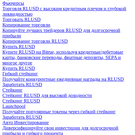
Фьючерсы
Торговля RLUSD с высоким кредитным плечом и глубокой
ликвидностью
Торговать RLUSD
Копирование торговли
Копируйте лучших трейдеров RLUSD для долгосрочной
прибыли
Копирование торговли RLUSD
Купить RLUSD
Купите RLUSD на Bitrue, используя кредитные/дебетовые
карты, банковские переводы, фиатные депозиты, SEPA и
Авто Инвест
многое другое
Купить RLUSD
Получите долгосрочную прибыль и гибкие проценты
Гибкий стейкинг
Получайте конкурентные ежедневные награды на RLUSD
Заработать RLUSD
Стейкинг
Стейкинг RLUSD для высокой доходности
Стейкинг RLUSD
Launchpool
Получайте популярные токены через гибкий стейкинг
Заработать RLUSD
Авто Инвестирование
Диверсифицируйте свои инвестиции для долгосрочной
Изучите стейкинг
прибыли и гибкого процента