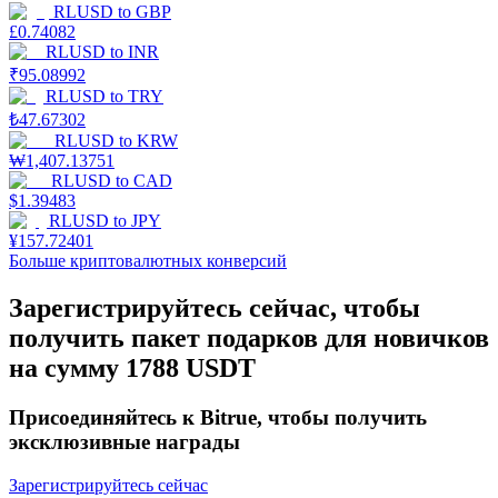
RLUSD
to
GBP
До 65% комиссии!
£
0.74082
RLUSD
to
INR
₹
95.08992
RLUSD
to
TRY
₺
47.67302
RLUSD
to
KRW
₩
1,407.13751
RLUSD
to
CAD
$
1.39483
RLUSD
to
JPY
¥
157.72401
Реферал
Больше криптовалютных конверсий
Пригласите друга, чтобы получить денежные
Зарегистрируйтесь сейчас, чтобы
вознаграждения
получить пакет подарков для новичков
BTC Welcome Rewards
на сумму 1788 USDT
Присоединяйтесь к Bitrue, чтобы получить
эксклюзивные награды
Зарегистрируйтесь сейчас