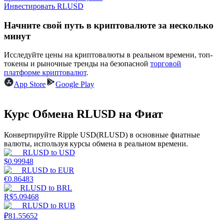
Инвестировать RLUSD
Узнайте о пассивном доходе
Начните свой путь в криптовалюте за несколько
Bitrue
AI
минут
Исследуйте цены на криптовалюты в реальном времени, топ-
токены и рыночные тренды на безопасной
торговой
платформе криптовалют
.
App Store
Google Play
Bitrue Партнеры
Курс Обмена RLUSD на Фиат
Конвертируйте Ripple USD(RLUSD) в основные фиатные
валюты, используя курсы обмена в реальном времени.
RLUSD
to
USD
$
0.99948
RLUSD
to
EUR
€
0.86483
RLUSD
to
BRL
R$
5.09468
RLUSD
to
RUB
Партнеры Bitrue
₽
81.55652