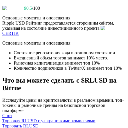
90.5
/100
Основные моменты и оповещения
Ripple USD
Рейтинг предоставляется сторонним сайтом,
указывая на состояние инвестиционного проекта.
CERTIK
Основные моменты и оповещения
Блокировки BTR
Состояние репозитория кода в отличном состоянии
Ежедневный объем торгов занимает 10% место.
Эксклюзивные инвестиции для владельцев BTR
Рыночная капитализация занимает топ 10%
Количество подписчиков в Twitter/X занимает топ 10%
Что вы можете сделать с $RLUSD на
Bitrue
Исследуйте цены на криптовалюты в реальном времени, топ-
токены и рыночные тренды на безопасной торговой
платформе.
Спот
Кредиты
Торговля RLUSD с ультранизкими комиссиями
Торговать RLUSD
Сервис заимствований, обеспеченных криптовалютой