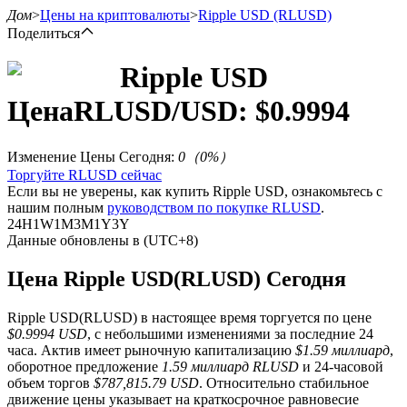
Дом
>
Цены на криптовалюты
>
Ripple USD
(RLUSD)
Поделиться
Ripple USD
Цена
RLUSD
/USD: $
0.9994
Фьючерсы
Изменение Цены Сегодня
:
0
（
0
%）
Торгуйте RLUSD сейчас
Если вы не уверены, как купить Ripple USD, ознакомьтесь с
нашим полным
руководством по покупке RLUSD
.
24H
1W
1M
3M
1Y
3Y
Данные обновлены в (UTC+8)
Цена Ripple USD(RLUSD) Сегодня
USDT-фьючерсы
Ripple USD(RLUSD) в настоящее время торгуется по цене
Фьючерсы с использованием USDT в качестве
$0.9994 USD
, с небольшими изменениями за последние 24
обеспечения
часа. Актив имеет рыночную капитализацию
$1.59 миллиард
,
оборотное предложение
1.59 миллиард RLUSD
и 24-часовой
объем торгов
$787,815.79 USD
. Относительно стабильное
движение цены указывает на краткосрочное равновесие