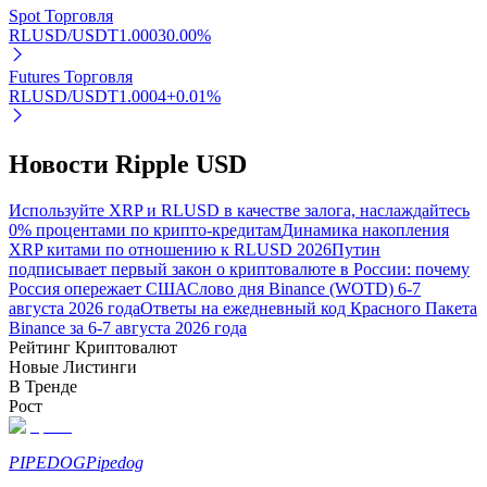
Spot Торговля
RLUSD/USDT
1.0003
0.00
%
Больше событий
Futures Торговля
Выигрывайте призы и эксклюзивные награды
RLUSD/USDT
1.0004
+
0.01
%
Логин
Зарегистрироваться
Новости Ripple USD
Используйте XRP и RLUSD в качестве залога, наслаждайтесь
0% процентами по крипто-кредитам
Динамика накопления
XRP китами по отношению к RLUSD 2026
Путин
подписывает первый закон о криптовалюте в России: почему
Россия опережает США
Слово дня Binance (WOTD) 6-7
августа 2026 года
Ответы на ежедневный код Красного Пакета
Binance за 6-7 августа 2026 года
Логин
Зарегистрироваться
Рейтинг Криптовалют
Новые Листинги
В Тренде
Рост
PIPEDOG
Pipedog