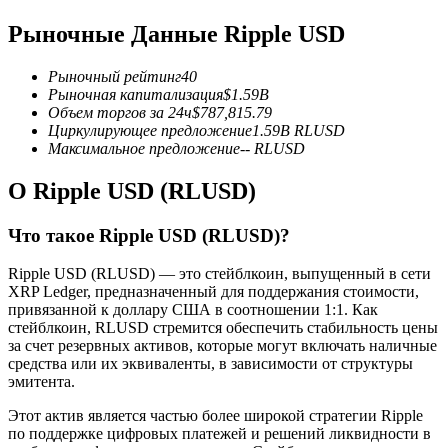
Рыночные Данные Ripple USD
USDC фьючерсы
Фьючерсы с использованием USDC в качестве
Рыночный рейтинг
40
обеспечения
Рыночная капитализация
$
1.59B
Объем торгов за 24ч
$
787,815.79
Циркулирующее предложение
1.59B
RLUSD
Максимальное предложение
--
RLUSD
О Ripple USD (RLUSD)
Что такое Ripple USD (RLUSD)?
Ripple USD (RLUSD) — это стейблкоин, выпущенный в сети
XRP Ledger, предназначенный для поддержания стоимости,
Копирование торговли
привязанной к доллару США в соотношении 1:1. Как
стейблкоин, RLUSD стремится обеспечить стабильность цены
Присоединяйтесь к лучшим трейдерам
за счет резервных активов, которые могут включать наличные
средства или их эквиваленты, в зависимости от структуры
эмитента.
Этот актив является частью более широкой стратегии Ripple
по поддержке цифровых платежей и решений ликвидности в