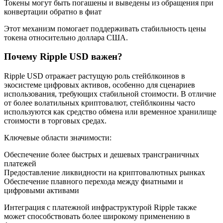
Токены могут быть погашены и выведены из обращения при
конвертации обратно в фиат
Этот механизм помогает поддерживать стабильность цены
токена относительно доллара США.
Почему Ripple USD важен?
Гид
Ripple USD отражает растущую роль стейблкоинов в
экосистеме цифровых активов, особенно для сценариев
Руководство для начинающих по фьючерсам
использования, требующих стабильной стоимости. В отличие
от более волатильных криптовалют, стейблкоины часто
используются как средство обмена или временное хранилище
стоимости в торговых средах.
Ключевые области значимости:
Обеспечение более быстрых и дешевых трансграничных
платежей
Предоставление ликвидности на криптовалютных рынках
Обеспечение плавного перехода между фиатными и
цифровыми активами
Торговые стратегии
Интеграция с платежной инфраструктурой Ripple также
Узнайте, как оставаться прибыльным
может способствовать более широкому применению в