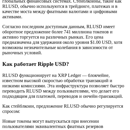
глобальных финансовых системах. Стейблкоины, такие как
RLUSD, обычно используются в трейдинге, платежах и в
качестве моста между фиатными валютами и цифровыми
активами.
Станьте копи-трейдером
Согласно последним доступным данным, RLUSD имеет
оборотное предложение более 741 миллиона токенов и
Наслаждайтесь распределением прибыли и комиссиями
активно торгуется на различных рынках. Его цена
за копи-трейдинг
предназначена для удержания около уровня $1.00 USD, хотя
возможны незначительные колебания в зависимости от
рыночных условий.
Как работает Ripple USD?
RLUSD функционирует на XRP Ledger — блокчейне,
известном высокой скоростью обработки транзакций и
низкими комиссиями. Эта инфраструктура позволяет быстро
переводить RLUSD между пользователями, что делает его
подходящим для платежей, переводов и ончейн-транзакций.
Информация
Как стейблкоин, предложение RLUSD обычно регулируется
Анализ больших данных, включая торговую информацию
спросом:
и т. д.
Новые токены могут выпускаться при внесении
пользователями эквивалентных фиатных резервов