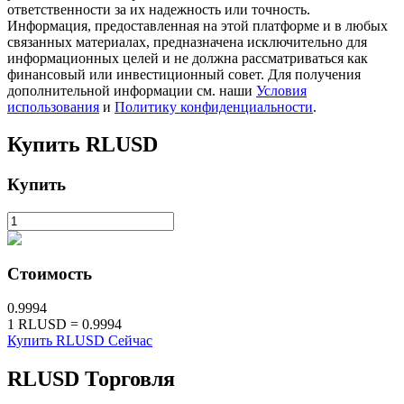
ответственности за их надежность или точность.
Precious Metals Trading Carnival
Информация, предоставленная на этой платформе и в любых
Trade Gold & Silver · 33,333 USDT Bonus
связанных материалах, предназначена исключительно для
информационных целей и не должна рассматриваться как
финансовый или инвестиционный совет. Для получения
дополнительной информации см. наши
Условия
использования
и
Политику конфиденциальности
.
USDT New User Exclusive 10% APR
Купить
RLUSD
USDT Flexible Staking | Daily Rewards
Купить
BTC New User Exclusive: 6.5% APR
BTC Flexible Staking | Daily Rewards
Стоимость
0.9994
1
RLUSD
=
0.9994
Купить RLUSD Сейчас
RLUSD
Торговля