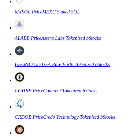
MXSOL
Price
MEXC Staked SOL
ALABB
Price
Astera Labs Tokenized bStocks
Фьючерсы на COIN-M
Криптовалютные фьючерсы
USARB
Price
USA Rare Earth Tokenized bStocks
TradFi
Деривативы на акции, форекс, драгоценные металлы и
сырьевые товары
COHRB
Price
Coherent Tokenized bStocks
CRDOB
Price
Credo Technology Tokenized bStocks