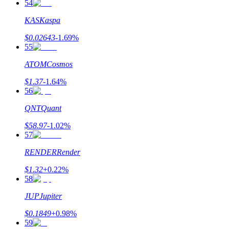
54
KAS
Kaspa
$
0.02643
-1.69
%
55
ATOM
Cosmos
$
1.37
-1.64
%
56
QNT
Quant
$
58.97
-1.02
%
57
RENDER
Render
$
1.32
+
0.22
%
58
JUP
Jupiter
$
0.1849
+
0.98
%
59