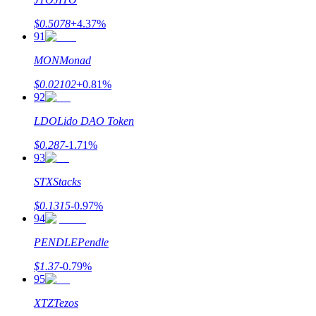
$
0.5078
+
4.37
%
91
MON
Monad
$
0.02102
+
0.81
%
92
LDO
Lido DAO Token
$
0.287
-1.71
%
93
STX
Stacks
$
0.1315
-0.97
%
94
PENDLE
Pendle
$
1.37
-0.79
%
95
XTZ
Tezos