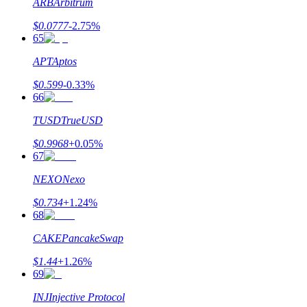
ARB
Arbitrum
$
0.0777
-2.75
%
65
APT
Aptos
$
0.599
-0.33
%
66
TUSD
TrueUSD
$
0.9968
+
0.05
%
67
NEXO
Nexo
$
0.734
+
1.24
%
68
CAKE
PancakeSwap
$
1.44
+
1.26
%
69
INJ
Injective Protocol