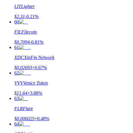
LIT
Lighter
$
2.31
-0.21
%
60
FIL
Filecoin
$
0.7094
-0.81
%
61
XDC
XinFin Network
$
0.02693
+
0.67
%
62
VVV
Venice Token
$
11.64
+
3.88
%
63
FLR
Flare
$
0.006025
+
0.48
%
64