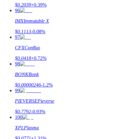
$
0.2039
+
0.39
%
96
IMX
Immutable X
$
0.1113
-0.08
%
97
CFX
Conflux
$
0.0418
+
0.72
%
98
BONK
Bonk
$
0.00000246
-1.2
%
99
PIEVERSE
Pieverse
$
0.7792
-0.93
%
100
XPL
Plasma
$
0.0771
+
1.31
%