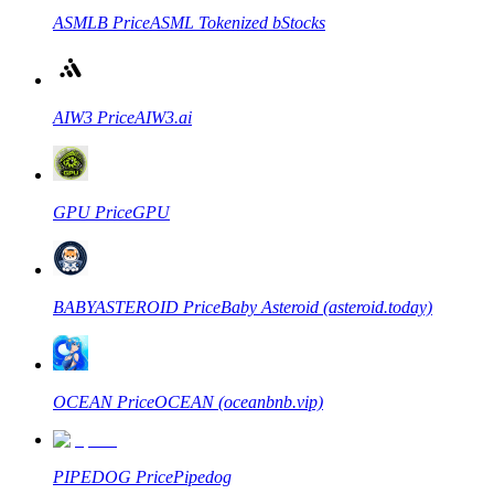
ASMLB
Price
ASML Tokenized bStocks
Станьте копи-трейдером
AIW3
Price
AIW3.ai
Наслаждайтесь распределением прибыли и комиссиями
за копи-трейдинг
GPU
Price
GPU
BABYASTEROID
Price
Baby Asteroid (asteroid.today)
Информация
OCEAN
Price
OCEAN (oceanbnb.vip)
Анализ больших данных, включая торговую информацию
и т. д.
PIPEDOG
Price
Pipedog