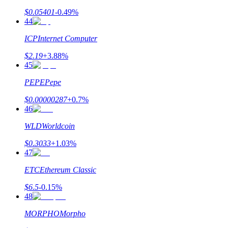
$
0.05401
-0.49
%
44
Больше событий
ICP
Internet Computer
Выигрывайте призы и эксклюзивные награды
$
2.19
+
3.88
%
Логин
Зарегистрироваться
45
PEPE
Pepe
$
0.00000287
+
0.7
%
46
WLD
Worldcoin
$
0.3033
+
1.03
%
47
Логин
Зарегистрироваться
ETC
Ethereum Classic
$
6.5
-0.15
%
48
MORPHO
Morpho