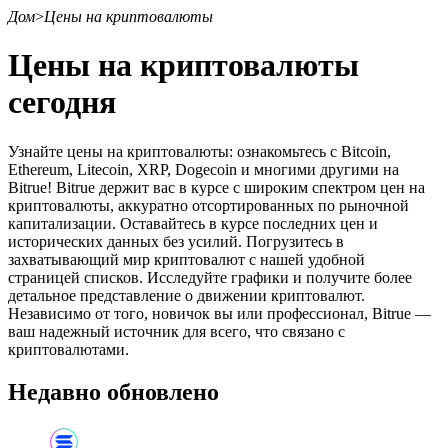
Дом
>
Цены на криптовалюты
Цены на криптовалюты
сегодня
Фьючерсы
Узнайте цены на криптовалюты: ознакомьтесь с Bitcoin,
Ethereum, Litecoin, XRP, Dogecoin и многими другими на
Bitrue! Bitrue держит вас в курсе с широким спектром цен на
криптовалюты, аккуратно отсортированных по рыночной
капитализации. Оставайтесь в курсе последних цен и
исторических данных без усилий. Погрузитесь в
захватывающий мир криптовалют с нашей удобной
страницей списков. Исследуйте графики и получите более
детальное представление о движении криптовалют.
Независимо от того, новичок вы или профессионал, Bitrue —
USDT-фьючерсы
ваш надежный источник для всего, что связано с
криптовалютами.
Фьючерсы с использованием USDT в качестве
обеспечения
Недавно обновлено