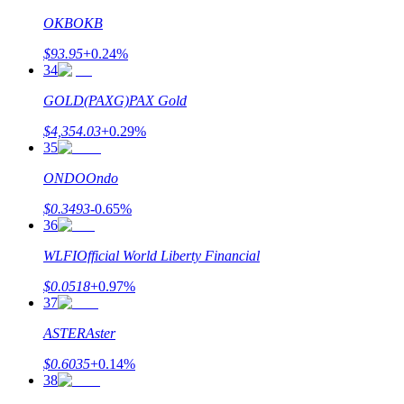
OKB
OKB
$
93.95
+
0.24
%
34
BTC Welcome Rewards
GOLD(PAXG)
PAX Gold
Deposit & Trade BTC to Share 25000 USDT prize pool!
$
4,354.03
+
0.29
%
35
ONDO
Ondo
Deposit CASHCAT & Win
$
0.3493
-0.65
%
36
Share 500000 CASHCAT prize pool
WLFI
Official World Liberty Financial
$
0.0518
+
0.97
%
37
Exclusive for BitMart Users
ASTER
Aster
Register & Trade to Win 500,000 USDT
$
0.6035
+
0.14
%
38