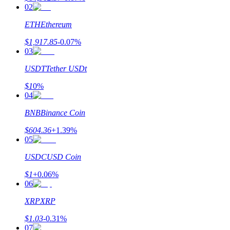
02
ETH
Ethereum
$
1,917.85
-0.07
%
03
USDT
Tether USDt
Заработок
$
1
0
%
04
BNB
Binance Coin
$
604.36
+
1.39
%
05
USDC
USD Coin
$
1
+
0.06
%
Силовая свинья
06
Получайте конкурентные награды ежедневно
XRP
XRP
$
1.03
-0.31
%
07