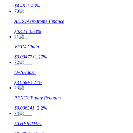
$
4.45
+
1.43
%
70
AERO
Aerodrome Finance
$
0.423
-3.33
%
71
VET
VeChain
$
0.00477
+
1.27
%
72
DASH
dash
$
31.68
+
1.21
%
73
PENGU
Pudgy Penguins
$
0.006341
+
2.2
%
74
ETHFI
ETHFI