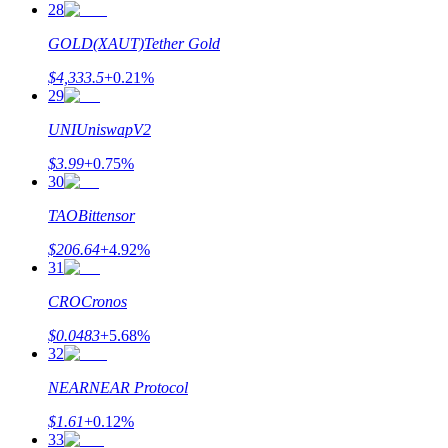
28
До 65% комиссии!
GOLD(XAUT)
Tether Gold
$
4,333.5
+
0.21
%
29
UNI
UniswapV2
$
3.99
+
0.75
%
30
TAO
Bittensor
Реферал
$
206.64
+
4.92
%
Пригласите друга, чтобы получить денежные
31
вознаграждения
CRO
Cronos
BTC Welcome Rewards
$
0.0483
+
5.68
%
32
NEAR
NEAR Protocol
$
1.61
+
0.12
%
33