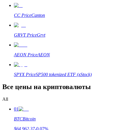
CC
Price
Canton
GRVT
Price
Grvt
Гид
Руководство для начинающих по фьючерсам
AEON
Price
AEON
SPYX
Price
SP500 tokenized ETF (xStock)
Все цены на криптовалюты
All
01
Торговые стратегии
BTC
Bitcoin
Узнайте, как оставаться прибыльным
$
64,962.37
-0.07
%