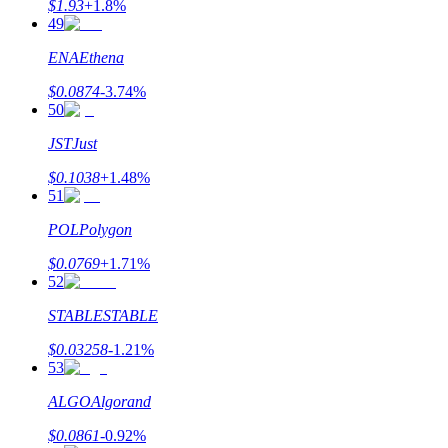
$
1.93
+
1.8
%
49
награда
ENA
Ethena
$
0.0874
-3.74
%
50
JST
Just
$
0.1038
+
1.48
%
51
Скачать
приложение Bitrue
POL
Polygon
$
0.0769
+
1.71
%
52
STABLE
STABLE
$
0.03258
-1.21
%
53
Русский
ALGO
Algorand
$
0.0861
-0.92
%