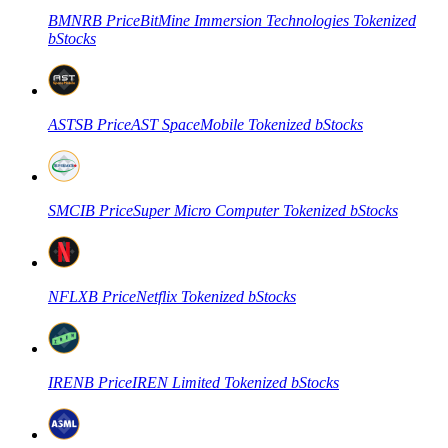
BMNRB
Price
BitMine Immersion Technologies Tokenized
bStocks
USDC фьючерсы
Фьючерсы с использованием USDC в качестве
обеспечения
ASTSB
Price
AST SpaceMobile Tokenized bStocks
SMCIB
Price
Super Micro Computer Tokenized bStocks
NFLXB
Price
Netflix Tokenized bStocks
Копирование торговли
Присоединяйтесь к лучшим трейдерам
IRENB
Price
IREN Limited Tokenized bStocks