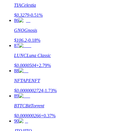
TIA
Celestia
$
0.3279
-0.51
%
86
GNO
Gnosis
$
106.2
-0.18
%
87
LUNC
Luna Classic
$
0.0000504
+
2.79
%
88
NFT
APENFT
$
0.0000002724
-1.73
%
89
BTTC
BitTorrent
$
0.000000266
+
0.37
%
90
JTO
JITO