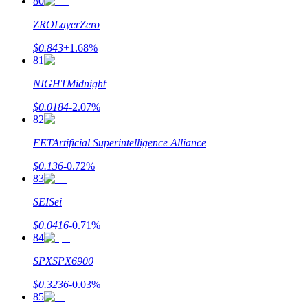
80
ZRO
LayerZero
$
0.843
+
1.68
%
81
NIGHT
Midnight
$
0.0184
-2.07
%
82
FET
Artificial Superintelligence Alliance
$
0.136
-0.72
%
83
SEI
Sei
$
0.0416
-0.71
%
84
SPX
SPX6900
$
0.3236
-0.03
%
85