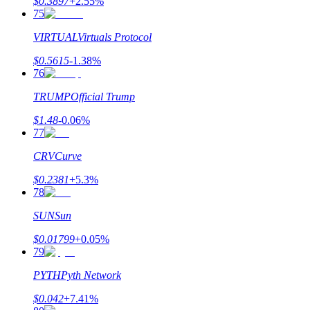
$
0.3897
+
2.55
%
75
VIRTUAL
Virtuals Protocol
$
0.5615
-1.38
%
76
TRUMP
Official Trump
$
1.48
-0.06
%
77
CRV
Curve
$
0.2381
+
5.3
%
78
SUN
Sun
$
0.01799
+
0.05
%
79
PYTH
Pyth Network
$
0.042
+
7.41
%