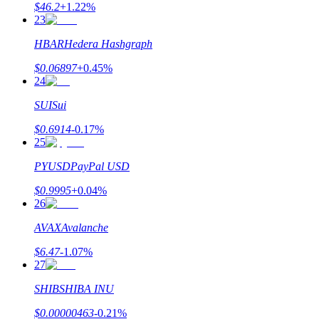
$
46.2
+
1.22
%
Узнайте о пассивном доходе
23
Bitrue
AI
HBAR
Hedera Hashgraph
$
0.06897
+
0.45
%
24
SUI
Sui
$
0.6914
-0.17
%
25
Bitrue Партнеры
PYUSD
PayPal USD
$
0.9995
+
0.04
%
26
AVAX
Avalanche
$
6.47
-1.07
%
27
SHIB
SHIBA INU
Партнеры Bitrue
$
0.00000463
-0.21
%