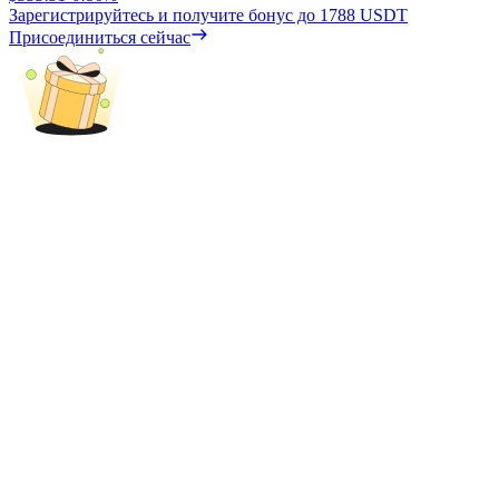
Precious Metals Trading Carnival
Зарегистрируйтесь и получите бонус до
1788 USDT
Присоединиться сейчас
Trade Gold & Silver · 33,333 USDT Bonus
USDT New User Exclusive 10% APR
USDT Flexible Staking | Daily Rewards
BTC New User Exclusive: 6.5% APR
BTC Flexible Staking | Daily Rewards