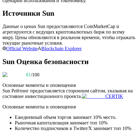
сценарии использования и токеномику.
Источники Sun
Данные о ценах Sun предоставляются CoinMarketCap и
Станьте копи-трейдером
агрегируются с ведущих криптовалютных бирж по всему
Наслаждайтесь распределением прибыли и комиссиями
миру. Цены обновляются в реальном времени, чтобы отражать
за копи-трейдинг
текущие рыночные условия.
Official Website
Blockchain Explorer
Sun Оценка безопасности
81
/100
Основные моменты и оповещения
Sun
Рейтинг предоставляется сторонним сайтом, указывая на
состояние инвестиционного проекта.
CERTIK
Информация
Основные моменты и оповещения
Анализ больших данных, включая торговую информацию
Ежедневный объем торгов занимает 10% место.
и т. д.
Рыночная капитализация занимает топ 10%
Количество подписчиков в Twitter/X занимает топ 10%