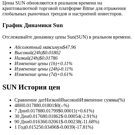
Цены SUN обновляются в реальном времени на
криптовалютной торговой платформе Bitrue для отражения
глобальных рыночных трендов и настроений инвесторов.
График Динамики Sun
Отслеживайте динамику цены Sun(SUN) в реальном времени.
Фьючерсы на COIN-M
Абсолютный максимум
$
47.96
Криптовалютные фьючерсы
Высокий
(24h)
$
0.01802
Низкий
(24h)
$
0.01786
Изменение цены
(1h)
+
0.11
%
Изменение цены
(24h)
-0.11
%
TradFi
Изменение цены
(7d)
+
0.61
%
Деривативы на акции, форекс, драгоценные металлы и
SUN История цен
сырьевые товары
Сравнение дат
Низкий
Высокий
Изменение суммы
(%)
48H
0.01788
0.01801
$
0
(
--
%)
7 Дни
0.01788
0.01799
$
0.00011
(
+
0.61
%)
30 Дни
0.01768
0.01862
$
-0.00054
(
-2.91
%)
90 Дни
0.01636
0.02061
$
-0.00238
(
-11.68
%)
1 Год
0.01525
0.03496
$
-0.0039
(
-17.81
%)