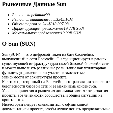
Рыночные Данные Sun
USDC фьючерсы
Рыночный рейтинг
90
Фьючерсы с использованием USDC в качестве
Рыночная капитализация
$
345.16M
обеспечения
Объем торгов за 24ч
$
818,007.08
Циркулирующее предложение
19.22B
SUN
Максимальное предложение
19.90B
SUN
О Sun (SUN)
Sun (SUN) — это цифровой токен на базе блокчейна,
выпущенный в сети Блокчейн. Он функционирует в рамках
существующей инфраструктуры своей базовой блокчейн-сети
и может выполнять различные роли, такие как утилитарная
функция, управление или участие в экосистеме, в
Копирование торговли
зависимости от архитектуры проекта.
Как токен, созданный на Блокчейн, его транзакции зависят от
Присоединяйтесь к лучшим трейдерам
безопасности базовой сети и ее механизма консенсуса.
Уровень принятия и рыночная динамика зависят от развития
проекта, вовлеченности сообщества и общей ситуации на
крипторынке.
Инвесторам следует ознакомиться с официальной
документацией проекта, чтобы лучше понять предполагаемые