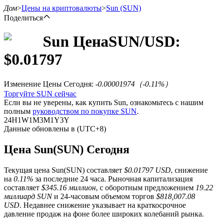
Дом
>
Цены на криптовалюты
>
Sun
(SUN)
Поделиться
Sun
Цена
SUN
/USD:
$
0.01797
Фьючерсы
Изменение Цены Сегодня
:
-0.00001974
（
-0.11
%）
Торгуйте SUN сейчас
Если вы не уверены, как купить Sun, ознакомьтесь с нашим
полным
руководством по покупке SUN
.
24H
1W
1M
3M
1Y
3Y
Данные обновлены в (UTC+8)
Цена Sun(SUN) Сегодня
USDT-фьючерсы
Текущая цена Sun(SUN) составляет
$0.01797 USD
, снижение
Фьючерсы с использованием USDT в качестве
на
0.11%
за последние 24 часа. Рыночная капитализация
обеспечения
составляет
$345.16 миллион
, с оборотным предложением
19.22
миллиард SUN
и 24-часовым объемом торгов
$818,007.08
USD
. Недавнее снижение указывает на краткосрочное
давление продаж на фоне более широких колебаний рынка.