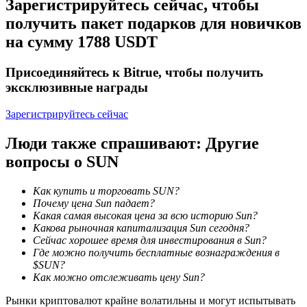
Зарегистрируйтесь сейчас, чтобы
получить пакет подарков для новичков
на сумму 1788 USDT
Присоединяйтесь к Bitrue, чтобы получить
эксклюзивные награды
Зарегистрируйтесь сейчас
Блокировки BTR
Люди также спрашивают: Другие
Эксклюзивные инвестиции для владельцев BTR
вопросы о SUN
Как купить и торговать SUN?
Почему цена Sun падает?
Какая самая высокая цена за всю историю Sun?
Какова рыночная капитализация Sun сегодня?
Сейчас хорошее время для инвестирования в Sun?
Где можно получить бесплатные вознаграждения в
$SUN?
Как можно отслеживать цену Sun?
Кредиты
Рынки криптовалют крайне волатильны и могут испытывать
Сервис заимствований, обеспеченных криптовалютой