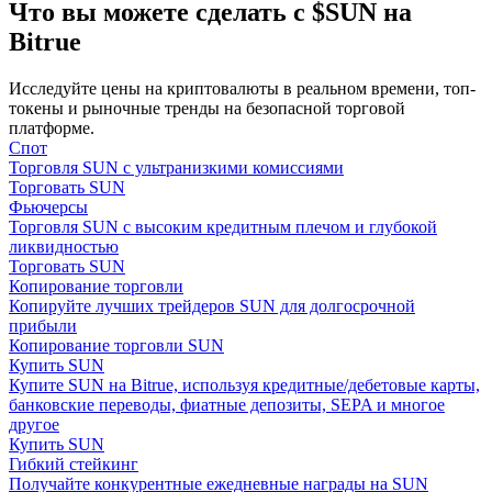
Что вы можете сделать с $SUN на
Bitrue
Исследуйте цены на криптовалюты в реальном времени, топ-
токены и рыночные тренды на безопасной торговой
платформе.
Спот
Гид
Торговля SUN с ультранизкими комиссиями
Торговать SUN
Руководство для начинающих по фьючерсам
Фьючерсы
Торговля SUN с высоким кредитным плечом и глубокой
ликвидностью
Торговать SUN
Копирование торговли
Копируйте лучших трейдеров SUN для долгосрочной
прибыли
Копирование торговли SUN
Купить SUN
Купите SUN на Bitrue, используя кредитные/дебетовые карты,
банковские переводы, фиатные депозиты, SEPA и многое
другое
Торговые стратегии
Купить SUN
Гибкий стейкинг
Узнайте, как оставаться прибыльным
Получайте конкурентные ежедневные награды на SUN