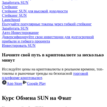
Заработать SUN
Стейкинг
Стейкинг SUN для высокой доходности
Стейкинг SUN
Launchpool
Получайте популярные токены через гибкий стейкинг
Заработать SUN
Авто Инвестирование
Заработок
Диверсифицируйте свои инвестиции для долгосрочной
прибыли и гибкого процента
Инвестировать SUN
Начните свой путь в криптовалюте за несколько
минут
Исследуйте цены на криптовалюты в реальном времени, топ-
токены и рыночные тренды на безопасной
торговой
платформе криптовалют
.
App Store
Google Play
Силовая свинья
Получайте конкурентные награды ежедневно
Курс Обмена SUN на Фиат