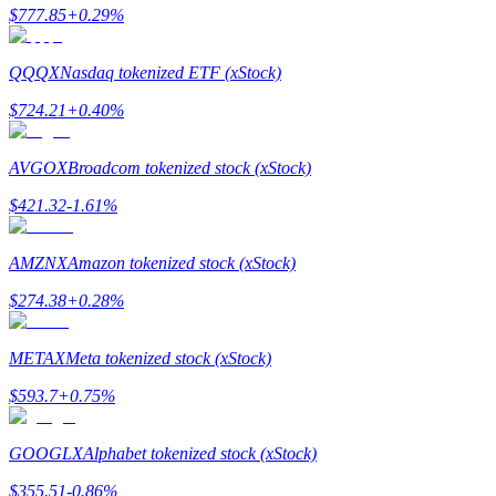
$
777.85
+
0.29
%
QQQX
Nasdaq tokenized ETF (xStock)
BTC Welcome Rewards
$
724.21
+
0.40
%
Deposit & Trade BTC to Share 25000 USDT prize pool!
AVGOX
Broadcom tokenized stock (xStock)
$
421.32
-1.61
%
Deposit CASHCAT & Win
AMZNX
Amazon tokenized stock (xStock)
Share 500000 CASHCAT prize pool
$
274.38
+
0.28
%
METAX
Meta tokenized stock (xStock)
Exclusive for BitMart Users
$
593.7
+
0.75
%
Register & Trade to Win 500,000 USDT
GOOGLX
Alphabet tokenized stock (xStock)
$
355.51
-0.86
%