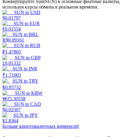
Конвертируйте Sun(SUN) в основные фиатные валюты,
используя курсы обмена в реальном времени.
SUN
to
USD
$
0.01797
SUN
to
EUR
€
0.01554
SUN
to
BRL
R$
0.09161
Стейкинг
SUN
to
RUB
₽
1.47865
Высокая прибыль и мгновенный доступ
SUN
to
GBP
£
0.01332
SUN
to
INR
₹
1.71003
SUN
to
TRY
₺
0.85732
SUN
to
KRW
₩
25.30558
SUN
to
CAD
$
0.02507
SUN
to
JPY
Launchpool
¥
2.8364
Больше криптовалютных конверсий
Гибкая ставка для заработка популярных токенов