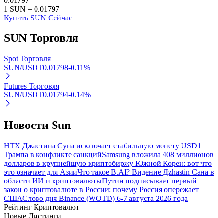
0.01797
1
SUN
=
0.01797
Узнайте о пассивном доходе
Купить SUN Сейчас
Bitrue
AI
SUN
Торговля
Spot Торговля
SUN/USDT
0.01798
-0.11
%
Futures Торговля
SUN/USDT
0.01794
-0.14
%
Bitrue Партнеры
Новости Sun
HTX Джастина Суна исключает стабильную монету USD1
Трампа в конфликте санкций
Samsung вложила 408 миллионов
долларов в крупнейшую криптобиржу Южной Кореи: вот что
это означает для Азии
Что такое B.AI? Видение Дzhastin Сана в
области ИИ и криптовалюты
Путин подписывает первый
закон о криптовалюте в России: почему Россия опережает
США
Слово дня Binance (WOTD) 6-7 августа 2026 года
Рейтинг Криптовалют
Партнеры Bitrue
Новые Листинги