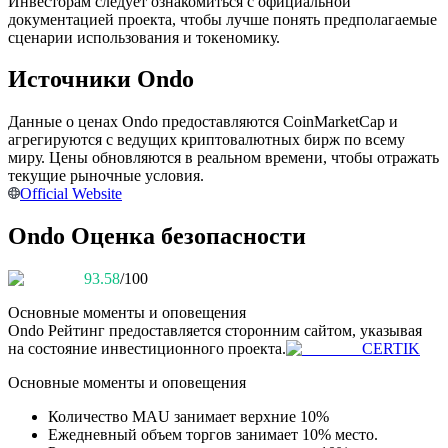
Инвесторам следует ознакомиться с официальной
документацией проекта, чтобы лучше понять предполагаемые
сценарии использования и токеномику.
Источники Ondo
Станьте копи-трейдером
Наслаждайтесь распределением прибыли и комиссиями
Данные о ценах Ondo предоставляются CoinMarketCap и
за копи-трейдинг
агрегируются с ведущих криптовалютных бирж по всему
миру. Цены обновляются в реальном времени, чтобы отражать
текущие рыночные условия.
Official Website
Ondo Оценка безопасности
93.58
/100
Основные моменты и оповещения
Ondo
Рейтинг предоставляется сторонним сайтом, указывая
Информация
на состояние инвестиционного проекта.
CERTIK
Анализ больших данных, включая торговую информацию
Основные моменты и оповещения
и т. д.
Количество MAU занимает верхние 10%
Ежедневный объем торгов занимает 10% место.