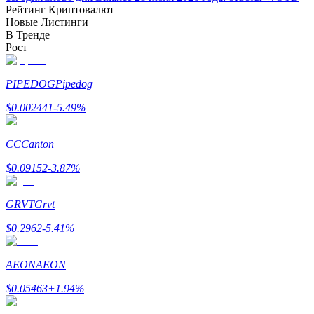
Рейтинг Криптовалют
До 65% комиссии!
Новые Листинги
В Тренде
Рост
PIPEDOG
Pipedog
$
0.002441
-5.49
%
CC
Canton
Реферал
$
0.09152
-3.87
%
Пригласите друга, чтобы получить денежные
вознаграждения
GRVT
Grvt
BTC Welcome Rewards
$
0.2962
-5.41
%
AEON
AEON
$
0.05463
+
1.94
%