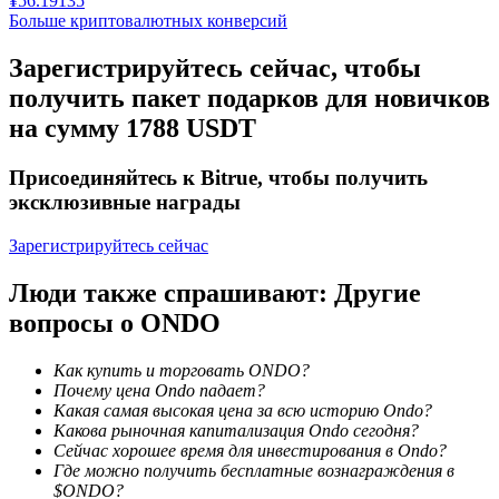
¥
56.19135
Больше криптовалютных конверсий
Зарегистрируйтесь сейчас, чтобы
получить пакет подарков для новичков
на сумму 1788 USDT
Присоединяйтесь к Bitrue, чтобы получить
Блокировки BTR
эксклюзивные награды
Эксклюзивные инвестиции для владельцев BTR
Зарегистрируйтесь сейчас
Люди также спрашивают: Другие
вопросы о ONDO
Как купить и торговать ONDO?
Почему цена Ondo падает?
Какая самая высокая цена за всю историю Ondo?
Какова рыночная капитализация Ondo сегодня?
Сейчас хорошее время для инвестирования в Ondo?
Кредиты
Где можно получить бесплатные вознаграждения в
$ONDO?
Сервис заимствований, обеспеченных криптовалютой