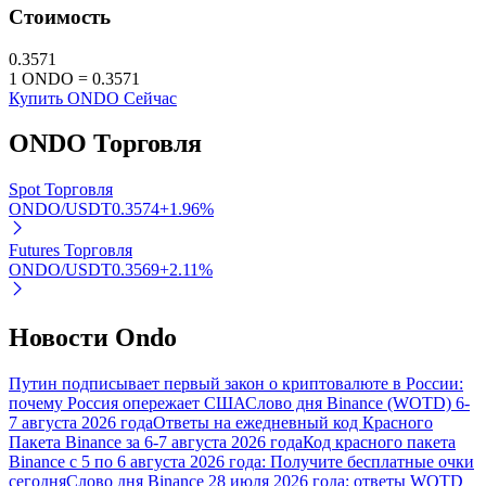
Стоимость
Узнайте о пассивном доходе
0.3571
Bitrue
AI
1
ONDO
=
0.3571
Купить ONDO Сейчас
ONDO
Торговля
Spot Торговля
ONDO/USDT
0.3574
+
1.96
%
Bitrue Партнеры
Futures Торговля
ONDO/USDT
0.3569
+
2.11
%
Новости Ondo
Путин подписывает первый закон о криптовалюте в России:
почему Россия опережает США
Слово дня Binance (WOTD) 6-
7 августа 2026 года
Ответы на ежедневный код Красного
Пакета Binance за 6-7 августа 2026 года
Код красного пакета
Binance с 5 по 6 августа 2026 года: Получите бесплатные очки
Партнеры Bitrue
сегодня
Слово дня Binance 28 июля 2026 года: ответы WOTD