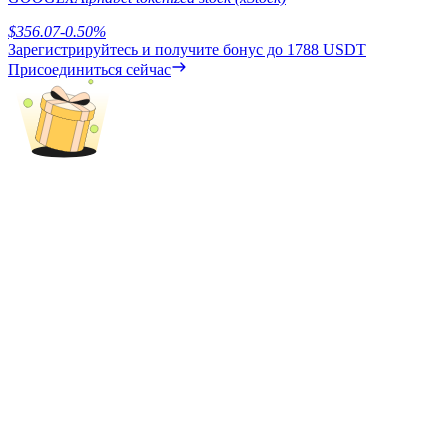
Precious Metals Trading Carnival
$
356.07
-0.50
%
Trade Gold & Silver · 33,333 USDT Bonus
Зарегистрируйтесь и получите бонус до
1788 USDT
Присоединиться сейчас
USDT New User Exclusive 10% APR
USDT Flexible Staking | Daily Rewards
BTC New User Exclusive: 6.5% APR
BTC Flexible Staking | Daily Rewards