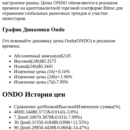
настроение рынка. Цены ONDO обновляются в реальном
времени на криптовалютной торговой платформе Bitrue для
отражения глобальных рыночных трендов и участия
инвесторов.
График Динамики Ondo
Фьючерсы на COIN-M
Отслеживайте динамику цены Ondo(ONDO) в реальном
времени.
Криптовалютные фьючерсы
Абсолютный максимум
$
2.05
Высокий
(24h)
$
0.3575
Низкий
(24h)
$
0.3441
TradFi
Изменение цены
(1h)
+
0.16
%
Изменение цены
(24h)
+
1.96
%
Деривативы на акции, форекс, драгоценные металлы и
Изменение цены
(7d)
-7.99
%
сырьевые товары
ONDO История цен
Сравнение дат
Низкий
Высокий
Изменение суммы
(%)
48H
0.3448
0.3715
$
-0.0141
(
-3.8
%)
7 Дни
0.3497
0.3878
$
-0.031
(
-7.99
%)
30 Дни
0.3155
0.4184
$
0.0398
(
+
12.55
%)
90 Дни
0.2985
0.4438
$
-0.0604
(
-14.47
%)