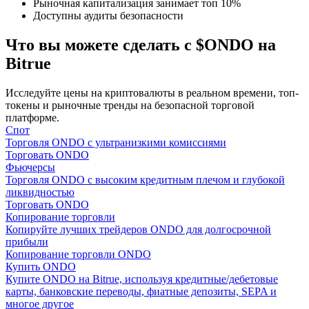
Рыночная капитализация занимает топ 10%
Доступны аудиты безопасности
Что вы можете сделать с $ONDO на
Bitrue
Исследуйте цены на криптовалюты в реальном времени, топ-
Гид
токены и рыночные тренды на безопасной торговой
платформе.
Руководство для начинающих по фьючерсам
Спот
Торговля ONDO с ультранизкими комиссиями
Торговать ONDO
Фьючерсы
Торговля ONDO с высоким кредитным плечом и глубокой
ликвидностью
Торговать ONDO
Копирование торговли
Копируйте лучших трейдеров ONDO для долгосрочной
прибыли
Копирование торговли ONDO
Купить ONDO
Торговые стратегии
Купите ONDO на Bitrue, используя кредитные/дебетовые
карты, банковские переводы, фиатные депозиты, SEPA и
Узнайте, как оставаться прибыльным
многое другое