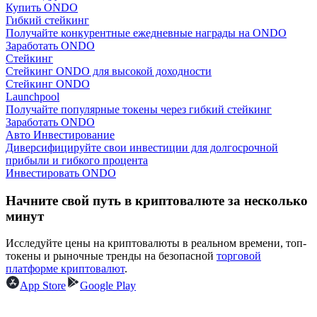
Купить ONDO
Гибкий стейкинг
Получайте конкурентные ежедневные награды на ONDO
Заработать ONDO
Стейкинг
Стейкинг ONDO для высокой доходности
Стейкинг ONDO
Launchpool
Заработок
Получайте популярные токены через гибкий стейкинг
Заработать ONDO
Авто Инвестирование
Диверсифицируйте свои инвестиции для долгосрочной
прибыли и гибкого процента
Инвестировать ONDO
Начните свой путь в криптовалюте за несколько
минут
Исследуйте цены на криптовалюты в реальном времени, топ-
Силовая свинья
токены и рыночные тренды на безопасной
торговой
платформе криптовалют
.
Получайте конкурентные награды ежедневно
App Store
Google Play