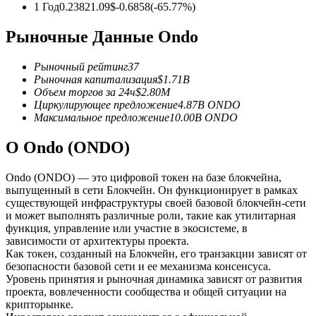
1 Год
0.2382
1.09
$
-0.6858
(
-65.77
%)
USDC фьючерсы
Рыночные Данные Ondo
Фьючерсы с использованием USDC в качестве
обеспечения
Рыночный рейтинг
37
Рыночная капитализация
$
1.71B
Объем торгов за 24ч
$
2.80M
Циркулирующее предложение
4.87B
ONDO
Максимальное предложение
10.00B
ONDO
О Ondo (ONDO)
Ondo (ONDO) — это цифровой токен на базе блокчейна,
выпущенный в сети Блокчейн. Он функционирует в рамках
существующей инфраструктуры своей базовой блокчейн-сети
Копирование торговли
и может выполнять различные роли, такие как утилитарная
функция, управление или участие в экосистеме, в
Присоединяйтесь к лучшим трейдерам
зависимости от архитектуры проекта.
Как токен, созданный на Блокчейн, его транзакции зависят от
безопасности базовой сети и ее механизма консенсуса.
Уровень принятия и рыночная динамика зависят от развития
проекта, вовлеченности сообщества и общей ситуации на
крипторынке.