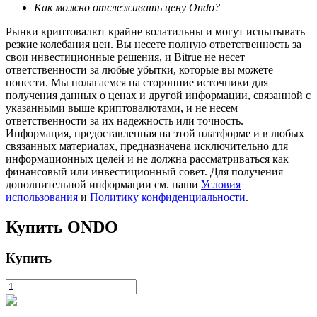
Как можно отслеживать цену Ondo?
Рынки криптовалют крайне волатильны и могут испытывать
резкие колебания цен. Вы несете полную ответственность за
свои инвестиционные решения, и Bitrue не несет
ответственности за любые убытки, которые вы можете
понести. Мы полагаемся на сторонние источники для
получения данных о ценах и другой информации, связанной с
указанными выше криптовалютами, и не несем
ответственности за их надежность или точность.
Информация, предоставленная на этой платформе и в любых
Авто Инвест
связанных материалах, предназначена исключительно для
информационных целей и не должна рассматриваться как
Получите долгосрочную прибыль и гибкие проценты
финансовый или инвестиционный совет. Для получения
дополнительной информации см. наши
Условия
использования
и
Политику конфиденциальности
.
Купить
ONDO
Купить
Изучите стейкинг