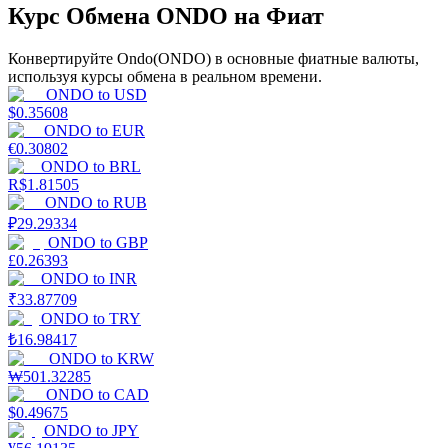
Курс Обмена ONDO на Фиат
Конвертируйте Ondo(ONDO) в основные фиатные валюты,
используя курсы обмена в реальном времени.
ONDO
to
USD
$
0.35608
ONDO
to
EUR
Стейкинг
€
0.30802
ONDO
to
BRL
Высокая прибыль и мгновенный доступ
R$
1.81505
ONDO
to
RUB
₽
29.29334
ONDO
to
GBP
£
0.26393
ONDO
to
INR
₹
33.87709
ONDO
to
TRY
₺
16.98417
ONDO
to
KRW
₩
501.32285
Launchpool
ONDO
to
CAD
$
0.49675
Гибкая ставка для заработка популярных токенов
ONDO
to
JPY