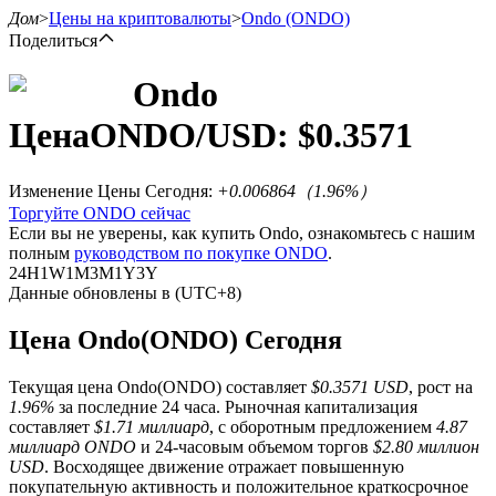
Дом
>
Цены на криптовалюты
>
Ondo
(ONDO)
Поделиться
Ondo
Цена
ONDO
/USD: $
0.3571
Фьючерсы
Изменение Цены Сегодня
:
+0.006864
（
1.96
%）
Торгуйте ONDO сейчас
Если вы не уверены, как купить Ondo, ознакомьтесь с нашим
полным
руководством по покупке ONDO
.
24H
1W
1M
3M
1Y
3Y
Данные обновлены в (UTC+8)
Цена Ondo(ONDO) Сегодня
USDT-фьючерсы
Текущая цена Ondo(ONDO) составляет
$0.3571 USD
, рост на
Фьючерсы с использованием USDT в качестве
1.96%
за последние 24 часа. Рыночная капитализация
обеспечения
составляет
$1.71 миллиард
, с оборотным предложением
4.87
миллиард ONDO
и 24-часовым объемом торгов
$2.80 миллион
USD
. Восходящее движение отражает повышенную
покупательную активность и положительное краткосрочное