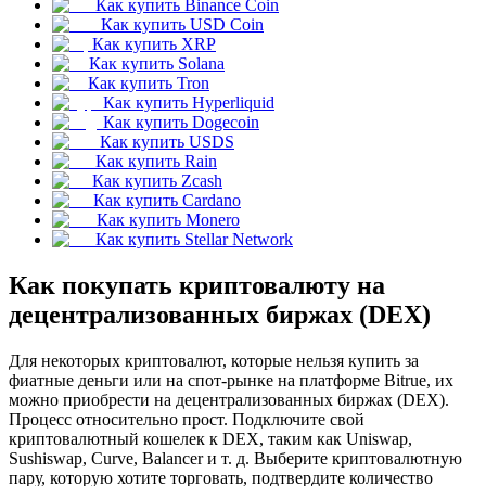
Как купить Binance Coin
Как купить USD Coin
Как купить XRP
USDC фьючерсы
Как купить Solana
Фьючерсы с использованием USDC в качестве
Как купить Tron
обеспечения
Как купить Hyperliquid
Как купить Dogecoin
Как купить USDS
Как купить Rain
Как купить Zcash
Как купить Cardano
Как купить Monero
Как купить Stellar Network
Как покупать криптовалюту на
децентрализованных биржах (DEX)
Копирование торговли
Присоединяйтесь к лучшим трейдерам
Для некоторых криптовалют, которые нельзя купить за
фиатные деньги или на спот-рынке на платформе Bitrue, их
можно приобрести на децентрализованных биржах (DEX).
Процесс относительно прост. Подключите свой
криптовалютный кошелек к DEX, таким как Uniswap,
Sushiswap, Curve, Balancer и т. д. Выберите криптовалютную
пару, которую хотите торговать, подтвердите количество