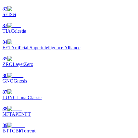
82
SEI
Sei
83
TIA
Celestia
84
FET
Artificial Superintelligence Alliance
85
ZRO
LayerZero
86
GNO
Gnosis
87
LUNC
Luna Classic
88
NFT
APENFT
89
BTTC
BitTorrent