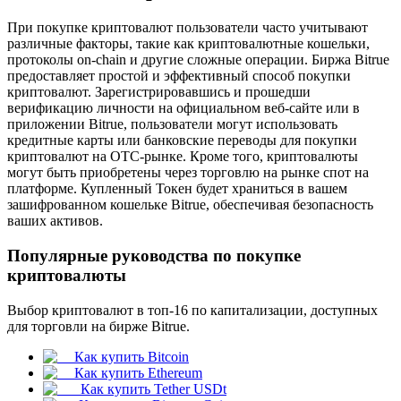
При покупке криптовалют пользователи часто учитывают
различные факторы, такие как криптовалютные кошельки,
протоколы on-chain и другие сложные операции. Биржа Bitrue
предоставляет простой и эффективный способ покупки
криптовалют. Зарегистрировавшись и прошедши
верификацию личности на официальном веб-сайте или в
Фьючерсы на COIN-M
приложении Bitrue, пользователи могут использовать
кредитные карты или банковские переводы для покупки
Криптовалютные фьючерсы
криптовалют на OTC-рынке. Кроме того, криптовалюты
могут быть приобретены через торговлю на рынке спот на
платформе. Купленный Токен будет храниться в вашем
зашифрованном кошельке Bitrue, обеспечивая безопасность
TradFi
ваших активов.
Деривативы на акции, форекс, драгоценные металлы и
Популярные руководства по покупке
сырьевые товары
криптовалюты
Выбор криптовалют в топ-16 по капитализации, доступных
для торговли на бирже Bitrue.
Как купить Bitcoin
Как купить Ethereum
Как купить Tether USDt