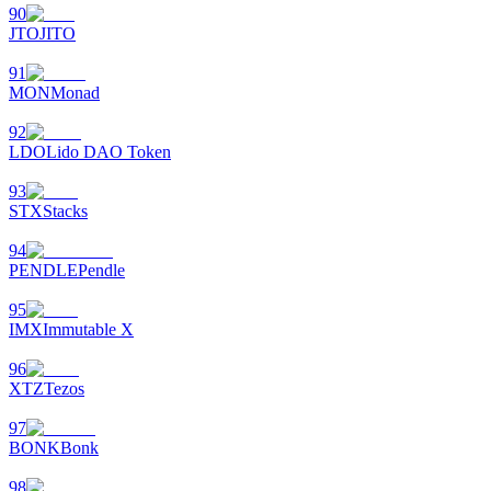
90
JTO
JITO
91
MON
Monad
92
LDO
Lido DAO Token
93
STX
Stacks
94
PENDLE
Pendle
95
IMX
Immutable X
96
XTZ
Tezos
97
BONK
Bonk
98