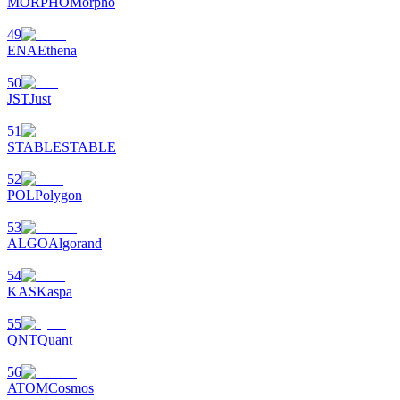
MORPHO
Morpho
Precious Metals Trading Carnival
49
Trade Gold & Silver · 33,333 USDT Bonus
ENA
Ethena
50
JST
Just
USDT New User Exclusive 10% APR
51
STABLE
STABLE
USDT Flexible Staking | Daily Rewards
52
POL
Polygon
BTC New User Exclusive: 6.5% APR
53
ALGO
Algorand
BTC Flexible Staking | Daily Rewards
54
KAS
Kaspa
55
QNT
Quant
56
ATOM
Cosmos