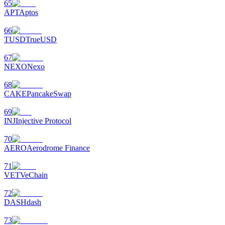
65
APT
Aptos
награда
66
TUSD
TrueUSD
67
NEXO
Nexo
68
CAKE
PancakeSwap
Скачать
приложение Bitrue
69
INJ
Injective Protocol
70
AERO
Aerodrome Finance
71
VET
VeChain
Русский
72
DASH
dash
73