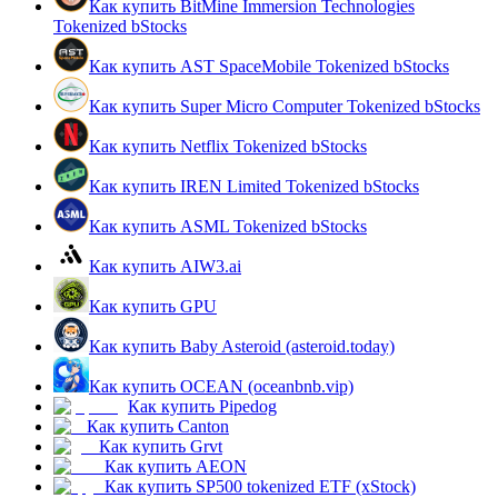
Как купить BitMine Immersion Technologies
Tokenized bStocks
Как купить AST SpaceMobile Tokenized bStocks
Как купить Super Micro Computer Tokenized bStocks
Как купить Netflix Tokenized bStocks
Заработок
Как купить IREN Limited Tokenized bStocks
Как купить ASML Tokenized bStocks
Как купить AIW3.ai
Как купить GPU
Как купить Baby Asteroid (asteroid.today)
Как купить OCEAN (oceanbnb.vip)
Силовая свинья
Как купить Pipedog
Как купить Canton
Получайте конкурентные награды ежедневно
Как купить Grvt
Как купить AEON
Как купить SP500 tokenized ETF (xStock)