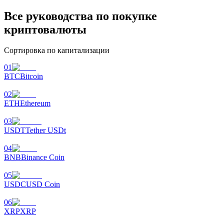
Все руководства по покупке
криптовалюты
Сортировка по капитализации
01
Стейкинг
BTC
Bitcoin
Высокая прибыль и мгновенный доступ
02
ETH
Ethereum
03
USDT
Tether USDt
04
BNB
Binance Coin
05
USDC
USD Coin
Launchpool
06
Гибкая ставка для заработка популярных токенов
XRP
XRP