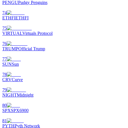
PENGU
Pudgy Penguins
74
ETHFI
ETHFI
75
VIRTUAL
Virtuals Protocol
76
TRUMP
Official Trump
77
SUN
Sun
78
CRV
Curve
79
NIGHT
Midnight
80
SPX
SPX6900
81
PYTH
Pyth Network