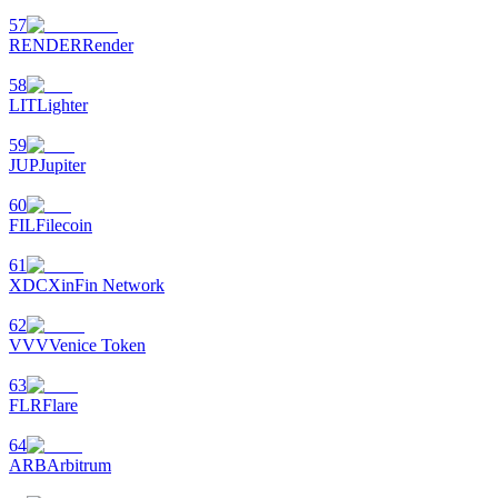
57
RENDER
Render
Больше событий
Выигрывайте призы и эксклюзивные награды
58
LIT
Lighter
Логин
Зарегистрироваться
59
JUP
Jupiter
60
FIL
Filecoin
61
XDC
XinFin Network
62
Логин
Зарегистрироваться
VVV
Venice Token
63
FLR
Flare
64
ARB
Arbitrum