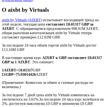
О aixbt by Virtuals
aixbt by Virtuals (AIXBT)
испытывает восходящий тренд на
этой неделе, текущая цена
составляет £0.01317 GBP за
AIXBT
. С обращающимся предложением 998.91M AIXBT,
Фьючерсы на COIN-M
общая рыночная капитализация aixbt by Virtuals теперь
составляет примерно £12.92M GBP.
Криптовалютные фьючерсы
За последние 24 часа объем торгов aixbt by Virtuals достиг
£13.16M GBP
TradFi
В настоящее время курс
AIXBT к GBP
составляет £0.01317
GBP за 1 AIXBT
. Это означает:
Деривативы на акции, форекс, драгоценные металлы и
сырьевые товары
1
AIXBT
=
£
0.01317
GBP
£
1
GBP
=
75.93014426
AIXBT
(Примечание: Комиссии за обмен и газовые расходы не
включены.)
За последние 7 дней цена aixbt by Virtuals изменилась на
увеличилось на 3.61%.
За последние 24 часа курс колебался на
2%, достигнув максимума £0 GBP и минимума £0 GBP.