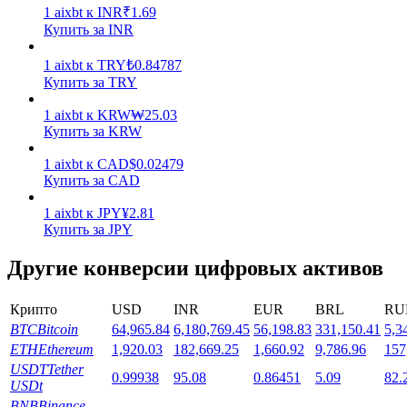
1
aixbt
к
INR
₹
1.69
Купить за INR
1
aixbt
к
TRY
₺
0.84787
Купить за TRY
1
aixbt
к
KRW
₩
25.03
Стейкинг
Купить за KRW
Высокая прибыль и мгновенный доступ
1
aixbt
к
CAD
$
0.02479
Купить за CAD
1
aixbt
к
JPY
¥
2.81
Купить за JPY
Другие конверсии цифровых активов
Крипто
USD
INR
EUR
BRL
RU
BTC
Bitcoin
64,965.84
6,180,769.45
56,198.83
331,150.41
5,3
Launchpool
ETH
Ethereum
1,920.03
182,669.25
1,660.92
9,786.96
157
USDT
Tether
0.99938
95.08
0.86451
5.09
82.
Гибкая ставка для заработка популярных токенов
USDt
BNB
Binance