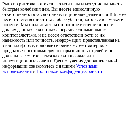
Precious Metals Trading Carnival
Рынки криптовалют очень волатильны и могут испытывать
быстрые колебания цен. Вы несете единоличную
Trade Gold & Silver · 33,333 USDT Bonus
ответственность за свои инвестиционные решения, и Bitrue не
несет ответственности за любые убытки, которые вы можете
понести. Мы полагаемся на сторонние источники цен и
других данных, связанных с перечисленными выше
криптовалютами, и не несем ответственности за их
USDT New User Exclusive 10% APR
надежность или точность. Информация, представленная на
этой платформе, и любые связанные с ней материалы
USDT Flexible Staking | Daily Rewards
предназначены только для информационных целей и не
должны рассматриваться как финансовые или
инвестиционные советы. Для получения дополнительной
информации ознакомьтесь с нашими
Условиями
использования
и
Политикой конфиденциальности
.
BTC New User Exclusive: 6.5% APR
BTC Flexible Staking | Daily Rewards