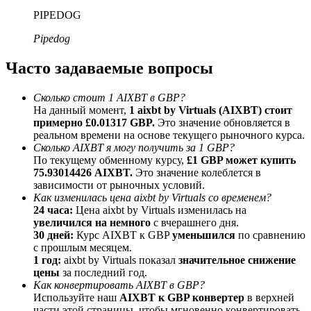
До 65% комиссии!
PIPEDOG
Pipedog
Часто задаваемые вопросы
Сколько стоит 1 AIXBT в GBP?
На данный момент,
1 aixbt by Virtuals (AIXBT) стоит
примерно £0.01317 GBP.
Это значение обновляется в
реальном времени на основе текущего рыночного курса.
Сколько AIXBT я могу получить за 1 GBP?
Реферал
По текущему обменному курсу,
£1 GBP может купить
75.93014426 AIXBT.
Это значение колеблется в
Пригласите друга, чтобы получить денежные
зависимости от рыночных условий.
вознаграждения
Как изменилась цена aixbt by Virtuals со временем?
24 часа:
Цена aixbt by Virtuals изменилась на
BTC Welcome Rewards
увеличился на немного
с вчерашнего дня.
30 дней:
Курс AIXBT к GBP
уменьшился
по сравнению
с прошлым месяцем.
1 год:
aixbt by Virtuals показал
значительное снижение
цены
за последний год.
Как конвертировать AIXBT в GBP?
Используйте наш
AIXBT к GBP конвертер
в верхней
части этой страницы, чтобы мгновенно конвертировать