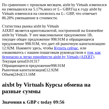
По сравнению с прошлым месяцем, aixbt by Virtuals изменился
на уменьшился на 5.17%.вниз от £-- GBP.
Год к году aixbt by
USDC фьючерсы
Virtuals изменился на снизилось на £-- GBP, что отмечает
86.28% уменьшение в стоимости.
Фьючерсы с использованием USDC в качестве
обеспечения
Статистика рынка aixbt by Virtuals
AIXBT является криптовалютой, построенной на блокчейне
aixbt by Virtuals. У нее максимальное предложение 1B,
текущее общее предложение 998.91M и обращающееся
предложение 998.91M, что дает ей рыночную капитализацию
12.92M. Нажмите здесь, чтобы
Купить сейчас
, или
ознакомьтесь с нашим пошаговым руководством о
том, как
безопасно и легко приобрести aixbt by Virtuals (AIXBT)
.
Текущая цена
£
0.01317
Обращающееся предложение
998.91M
Рыночная капитализация
£
12.92M
Копирование торговли
Объем(24ч)
£
13.16M
Присоединяйтесь к лучшим трейдерам
aixbt by Virtuals Курсы обмена на
разные суммы
Значения к GBP с today 09:56