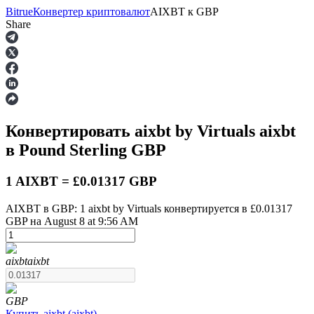
Bitrue
Конвертер криптовалют
AIXBT
к
GBP
Share
Фьючерсы
Конвертировать aixbt by Virtuals
aixbt
в Pound Sterling
GBP
1 AIXBT = £0.01317 GBP
AIXBT в GBP: 1 aixbt by Virtuals конвертируется в £0.01317
GBP на August 8 at 9:56 AM
USDT-фьючерсы
Фьючерсы с использованием USDT в качестве
обеспечения
aixbt
aixbt
GBP
Купить
aixbt
(
aixbt
)