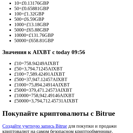
10
=
£
0.13176
GBP
50
=
£
0.65881
GBP
100
=
£
1.32
GBP
500
=
£
6.59
GBP
1000
=
£
13.18
GBP
Станьте копи-трейдером
5000
=
£
65.88
GBP
10000
=
£
131.76
GBP
Наслаждайтесь распределением прибыли и комиссиями
50000
=
£
658.81
GBP
за копи-трейдинг
Значения к AIXBT с today 09:56
£
10
=
758.94249
AIXBT
£
50
=
3,794.71245
AIXBT
£
100
=
7,589.42491
AIXBT
£
500
=
37,947.12457
AIXBT
£
1000
=
75,894.24914
AIXBT
£
5000
=
379,471.24573
AIXBT
£
10000
=
758,942.49146
AIXBT
£
50000
=
3,794,712.45731
AIXBT
Информация
Анализ больших данных, включая торговую информацию
Покупайте криптовалюты с Bitrue
и т. д.
Создайте учетную запись Bitrue
для покупки и продажи
криптовалют на самом безопасном криптообменнике.