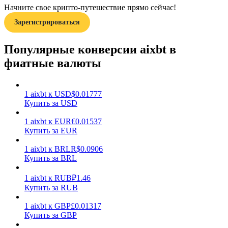
Начните свое крипто-путешествие прямо сейчас!
Зарегистрироваться
Популярные конверсии aixbt в
фиатные валюты
Заработок
1
aixbt
к
USD
$
0.01777
Купить за USD
1
aixbt
к
EUR
€
0.01537
Купить за EUR
1
aixbt
к
BRL
R$
0.0906
Купить за BRL
1
aixbt
к
RUB
₽
1.46
Силовая свинья
Купить за RUB
Получайте конкурентные награды ежедневно
1
aixbt
к
GBP
£
0.01317
Купить за GBP