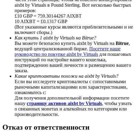
aixbt by Virtuals в Pound Sterling. Вот несколько быстрых
примеров:
£10 GBP = 759.30144267 AIXBT
10 AIXBT = £0.1317 GBP
(Все указанные курсы являются приблизительными и не
BTC Welcome Rewards
включают сборы.)
Как купить 1 aixbt by Virtuals на Bitrue?
Deposit & Trade BTC to Share 25000 USDT prize pool!
Вы можете безопасно купить aixbt by Virtuals на
Bitrue
,
ведущей централизованной бирже.
Посетите наше
руководство по покупке aixbt by Virtuals
для пошаговых
инструкций по настройке вашего кошелька,
подтверждению вашей личности и размещению вашего
Deposit CASHCAT & Win
заказа.
Какие криптоактивы похожи на aixbt by Virtuals?
Share 500000 CASHCAT prize pool
Если вы исследуете криптовалюты с сопоставимыми
рыночными капитализациями или характеристиками,
ознакомьтесь с:
Для получения дополнительной информации посетите
Exclusive for BitMart Users
нашу
страницу активов aixbt by Virtuals
, чтобы узнать
о связанных монетах и альткойнах по категориям или
Register & Trade to Win 500,000 USDT
производительности.
Отказ от ответственности