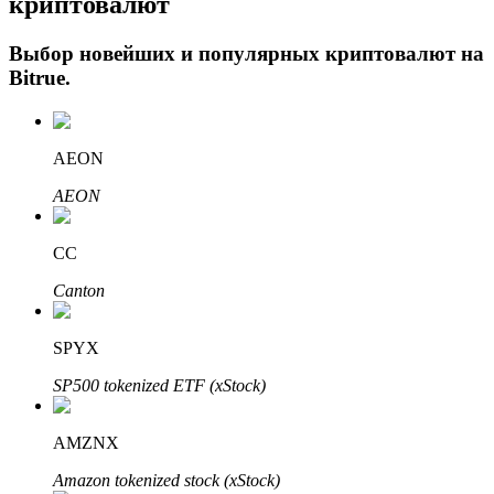
криптовалют
Выбор новейших и популярных криптовалют на
Bitrue
.
AEON
AEON
Авто Инвест
CC
Получите долгосрочную прибыль и гибкие проценты
Canton
SPYX
SP500 tokenized ETF (xStock)
AMZNX
Amazon tokenized stock (xStock)
Изучите стейкинг