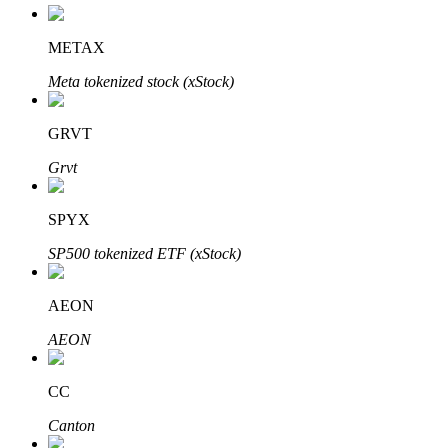
METAX
Блокировки BTR
Meta tokenized stock (xStock)
Эксклюзивные инвестиции для владельцев BTR
GRVT
Grvt
SPYX
SP500 tokenized ETF (xStock)
Кредиты
AEON
Сервис заимствований, обеспеченных криптовалютой
AEON
CC
Canton