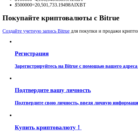
Станьте копи-трейдером
$
500000
=
20,501,733.19498
AIXBT
Наслаждайтесь распределением прибыли и комиссиями з
Покупайте криптовалюты с Bitrue
Создайте учетную запись Bitrue
для покупки и продажи крипто
Регистрация
Зарегистрируйтесь на Bitrue с помощью вашего адреса
Информация
Анализ больших данных, включая торговую информацию и
Подтвердите вашу личность
Подтвердите свою личность, введя личную информацию
Купить криптовалюту！