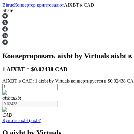
Bitrue
Конвертер криптовалют
AIXBT
к
CAD
Share
Фьючерсы
Конвертировать aixbt by Virtuals
aixbt
в 
1 AIXBT = $0.02438 CAD
AIXBT в CAD: 1 aixbt by Virtuals конвертируется в $0.02438 CA
USDT-фьючерсы
aixbt
aixbt
Фьючерсы с использованием USDT в качестве обеспечен
CAD
Купить
aixbt
(
aixbt
)
О aixbt by Virtuals