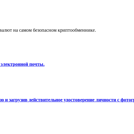
а копи-трейдинг
валют на самом безопасном криптообменнике.
 электронной почты.
 т. д.
 и загрузив действительное удостоверение личности с фотог