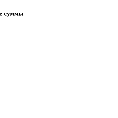
ия
ые суммы