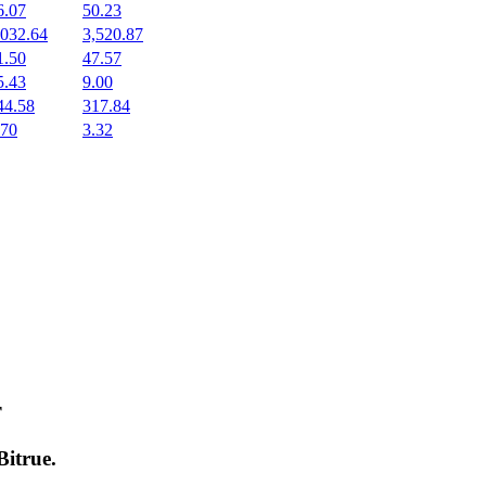
6.07
50.23
,032.64
3,520.87
1.50
47.57
5.43
9.00
44.58
317.84
.70
3.32
т
Bitrue
.