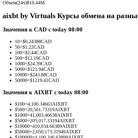
Объем(24ч)
$
10.44M
Фьючерсы с использованием USDC в качестве обеспечен
aixbt by Virtuals Курсы обмена на разн
Значения к CAD с today 08:00
10
=
$
0.24388
CAD
50
=
$
1.22
CAD
100
=
$
2.44
CAD
500
=
$
12.19
CAD
1000
=
$
24.39
CAD
5000
=
$
121.94
CAD
Копирование торговли
10000
=
$
243.88
CAD
Присоединяйтесь к лучшим трейдерам
50000
=
$
1219.41
CAD
Значения к AIXBT с today 08:00
$
100
=
4,100.34663
AIXBT
$
500
=
20,501.73319
AIXBT
$
1000
=
41,003.46638
AIXBT
$
5000
=
205,017.33194
AIXBT
$
10000
=
410,034.66389
AIXBT
$
50000
=
2,050,173.31949
AIXBT
$
100000
=
4,100,346.63899
AIXBT