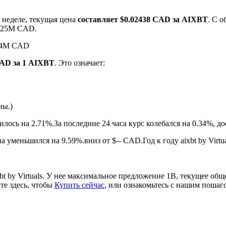
 неделе, текущая цена
составляет $0.02438 CAD за AIXBT
. С 
24.25M CAD.
0.44M CAD
CAD за 1 AIXBT
. Это означает:
ны.)
ырьевые товары
чилось на 2.71%.
За последние 24 часа курс колебался на 0.34%,
на уменьшился на 9.59%.вниз от $-- CAD.
Год к году aixbt by Vir
bt by Virtuals. У нее максимальное предложение 1B, текущее о
те здесь, чтобы
Купить сейчас
, или ознакомьтесь с нашим поша