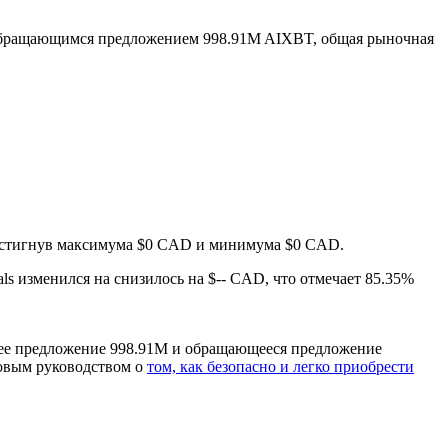
обращающимся предложением 998.91M AIXBT, общая рыночная
 достигнув максимума $0 CAD и минимума $0 CAD.
tuals изменился на снизилось на $-- CAD, что отмечает 85.35%
бщее предложение 998.91M и обращающееся предложение
говым руководством о
том, как безопасно и легко приобрести