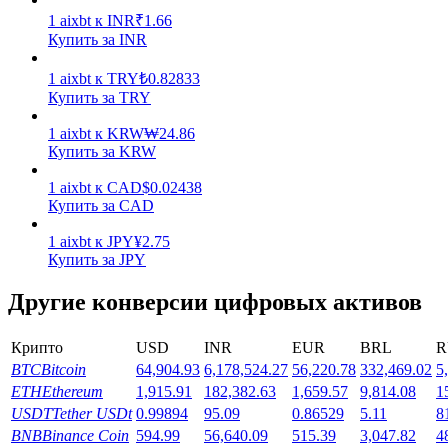
1
aixbt
к
INR
₹
1.66
Заработок
Купить за INR
1
aixbt
к
TRY
₺
0.82833
Купить за TRY
1
aixbt
к
KRW
₩
24.86
Купить за KRW
1
aixbt
к
CAD
$
0.02438
Купить за CAD
1
aixbt
к
JPY
¥
2.75
Силовая свинья
Купить за JPY
Получайте конкурентные награды ежедневно
Другие конверсии цифровых активов
Крипто
USD
INR
EUR
BRL
R
BTC
Bitcoin
64,904.93
6,178,524.27
56,220.78
332,469.02
5
ETH
Ethereum
1,915.91
182,382.63
1,659.57
9,814.08
1
USDT
Tether USDt
0.99894
95.09
0.86529
5.11
8
BNB
Binance Coin
594.99
56,640.09
515.39
3,047.82
4