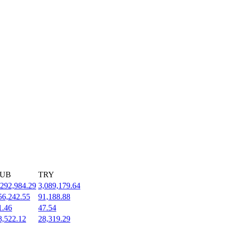
UB
TRY
,292,984.29
3,089,179.64
56,242.55
91,188.88
1.46
47.54
8,522.12
28,319.29