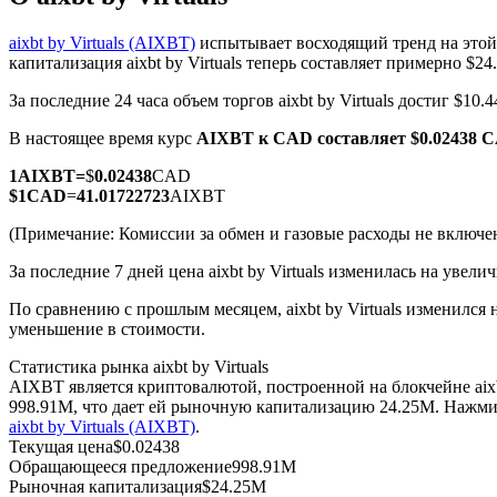
aixbt by Virtuals (AIXBT)
испытывает восходящий тренд на этой
капитализация aixbt by Virtuals теперь составляет примерно $
За последние 24 часа объем торгов aixbt by Virtuals достиг $1
Фьючерсы на COIN-M
В настоящее время курс
AIXBT к CAD
составляет $0.02438 
Криптовалютные фьючерсы
1
AIXBT
=
$
0.02438
CAD
$
1
CAD
=
41.01722723
AIXBT
TradFi
(Примечание: Комиссии за обмен и газовые расходы не включе
Деривативы на акции, форекс, драгоценные металлы и с
За последние 7 дней цена aixbt by Virtuals изменилась на увели
По сравнению с прошлым месяцем, aixbt by Virtuals изменился 
уменьшение в стоимости.
Статистика рынка aixbt by Virtuals
AIXBT является криптовалютой, построенной на блокчейне aix
998.91M, что дает ей рыночную капитализацию 24.25M. Нажми
aixbt by Virtuals (AIXBT)
.
Текущая цена
$
0.02438
Обращающееся предложение
998.91M
USDC фьючерсы
Рыночная капитализация
$
24.25M