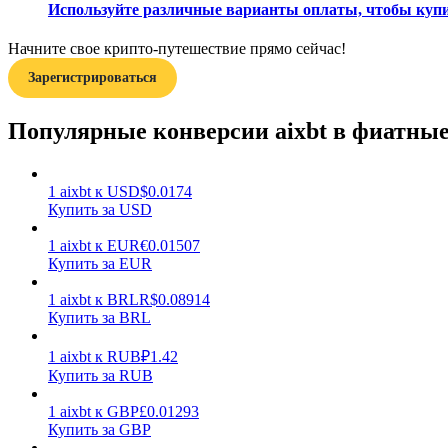
Используйте различные варианты оплаты, чтобы купить 
Гид
Начните свое крипто-путешествие прямо сейчас!
Руководство для начинающих по фьючерсам
Зарегистрироваться
Популярные конверсии aixbt в фиатны
1
aixbt
к
USD
$
0.0174
Купить за USD
1
aixbt
к
EUR
€
0.01507
Купить за EUR
Торговые стратегии
1
aixbt
к
BRL
R$
0.08914
Узнайте, как оставаться прибыльным
Купить за BRL
1
aixbt
к
RUB
₽
1.42
Купить за RUB
1
aixbt
к
GBP
£
0.01293
Купить за GBP