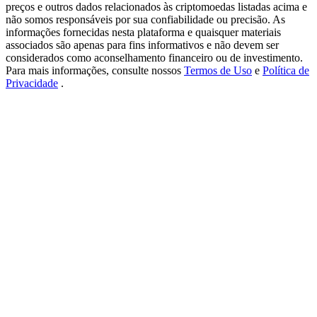
New Listing Futures Fest
preços e outros dados relacionados às criptomoedas listadas acima e
não somos responsáveis por sua confiabilidade ou precisão. As
Trade New Futures, Win 200,000 USDT
informações fornecidas nesta plataforma e quaisquer materiais
associados são apenas para fins informativos e não devem ser
considerados como aconselhamento financeiro ou de investimento.
Para mais informações, consulte nossos
Termos de Uso
e
Política de
Privacidade
.
Crypto World Cup 2026: Grand Finale
77,777+3k Rewards
Mais eventos
Ganhe prêmios e recompensas exclusivas
Centro de recompensas