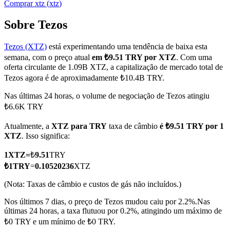
Comprar
xtz
(
xtz
)
Sobre Tezos
Tezos (XTZ)
está experimentando uma tendência de baixa esta
Futuros COIN-M
semana, com o preço atual
em ₺9.51 TRY por XTZ
. Com uma
Futuros de criptomoeda
oferta circulante de 1.09B XTZ, a capitalização de mercado total de
Tezos agora é de aproximadamente ₺10.4B TRY.
Nas últimas 24 horas, o volume de negociação de Tezos atingiu
TradFi
₺6.6K TRY
Derivativos de ações, câmbio, metais preciosos e commodities
Atualmente, a
XTZ para TRY
taxa de câmbio
é ₺9.51 TRY por 1
XTZ
. Isso significa:
1
XTZ
=
₺
9.51
TRY
₺
1
TRY
=
0.10520236
XTZ
(Nota: Taxas de câmbio e custos de gás não incluídos.)
Nos últimos 7 dias, o preço de Tezos mudou caiu por 2.2%.
Nas
últimas 24 horas, a taxa flutuou por 0.2%, atingindo um máximo de
₺0 TRY e um mínimo de ₺0 TRY.
Futuros de USDC