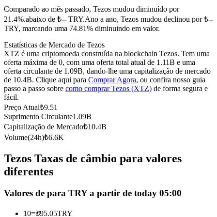
Comparado ao mês passado, Tezos mudou diminuído por
Futuros usando USDC como garantia
21.4%.abaixo de ₺-- TRY.
Ano a ano, Tezos mudou declinou por ₺--
TRY, marcando uma 74.81% diminuindo em valor.
Estatísticas de Mercado de Tezos
XTZ é uma criptomoeda construída na blockchain Tezos. Tem uma
oferta máxima de 0, com uma oferta total atual de 1.11B e uma
oferta circulante de 1.09B, dando-lhe uma capitalização de mercado
de 10.4B. Clique aqui para
Comprar Agora
, ou confira nosso guia
passo a passo sobre
como comprar Tezos (XTZ)
de forma segura e
fácil.
Preço Atual
₺
9.51
Copiar Trading
Suprimento Circulante
1.09B
Junte-se aos principais traders
Capitalização de Mercado
₺
10.4B
Volume(24h)
₺
6.6K
Tezos Taxas de câmbio para valores
diferentes
Valores de para TRY a partir de today 05:00
10
=
₺
95.05
TRY