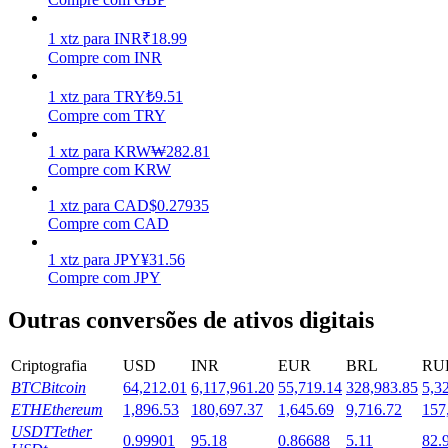
Estacamento
1
xtz
para
INR
₹
18.99
Compre com INR
Altos retornos e acesso instantâneo
1
xtz
para
TRY
₺
9.51
Compre com TRY
1
xtz
para
KRW
₩
282.81
Compre com KRW
1
xtz
para
CAD
$
0.27935
Compre com CAD
1
xtz
para
JPY
¥
31.56
Launchpool
Compre com JPY
Staking flexível para ganhar tokens populares.
Outras conversões de ativos digitais
Criptografia
USD
INR
EUR
BRL
RU
BTC
Bitcoin
64,212.01
6,117,961.20
55,719.14
328,983.85
5,3
ETH
Ethereum
1,896.53
180,697.37
1,645.69
9,716.72
157
USDT
Tether
0.99901
95.18
0.86688
5.11
82.