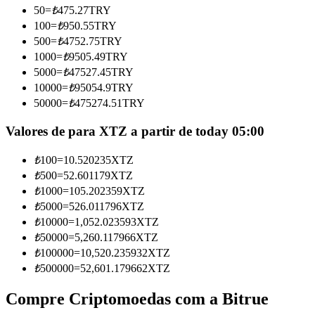
50
=
₺
475.27
TRY
Torne-se um Trader de Cópias
100
=
₺
950.55
TRY
Desfrute da partilha de lucros e comissões de copy trading
500
=
₺
4752.75
TRY
1000
=
₺
9505.49
TRY
5000
=
₺
47527.45
TRY
10000
=
₺
95054.9
TRY
50000
=
₺
475274.51
TRY
Valores de para XTZ a partir de today 05:00
₺
100
=
10.520235
XTZ
₺
500
=
52.601179
XTZ
Informação
₺
1000
=
105.202359
XTZ
Análise de big data, incluindo informações comerciais, etc.
₺
5000
=
526.011796
XTZ
₺
10000
=
1,052.023593
XTZ
₺
50000
=
5,260.117966
XTZ
₺
100000
=
10,520.235932
XTZ
₺
500000
=
52,601.179662
XTZ
Compre Criptomoedas com a Bitrue