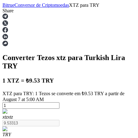
Bitrue
Conversor de Criptomoedas
XTZ
para
TRY
Share
Futuros
Converter Tezos
xtz
para Turkish Lira
TRY
1 XTZ = ₺9.53 TRY
Futuros de USDT
XTZ para TRY: 1 Tezos se converte em ₺9.53 TRY a partir de
August 7 at 5:00 AM
Futuros usando USDT como garantia
xtz
xtz
TRY