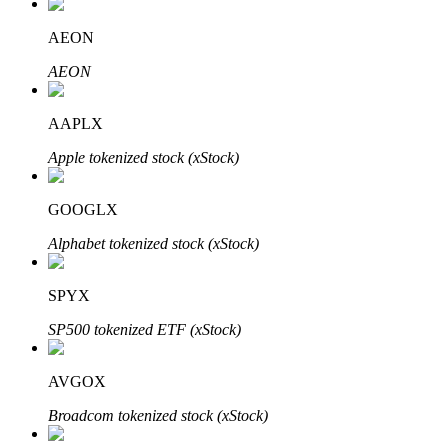
AEON
AEON
Parceiros Bitrue
AAPLX
Apple tokenized stock (xStock)
GOOGLX
Alphabet tokenized stock (xStock)
SPYX
Afiliados Bitrue
SP500 tokenized ETF (xStock)
Até 65% de comissões!
AVGOX
Broadcom tokenized stock (xStock)