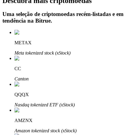
Descubra mais criptomoedas
Uma seleção de criptomoedas recém-listadas e em
tendência na
Bitrue
.
Investimento Automático
Obtenha lucro a longo prazo e interesses flexíveis
METAX
Meta tokenized stock (xStock)
CC
Canton
QQQX
Aprenda a apostar
Nasdaq tokenized ETF (xStock)
Aprenda como ganhar renda passiva
Bitrue
AI
AMZNX
Amazon tokenized stock (xStock)