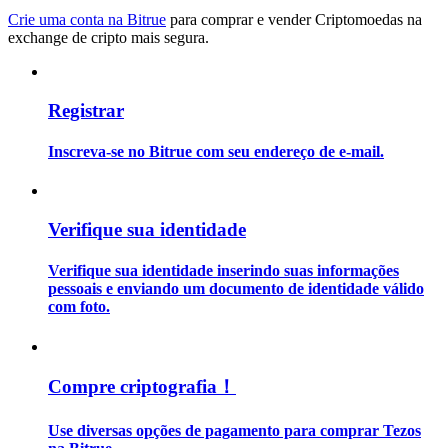
Crie uma conta na Bitrue
para comprar e vender Criptomoedas na
exchange de cripto mais segura.
Guia
Guia para iniciantes em futuros
Registrar
Inscreva-se no Bitrue com seu endereço de e-mail.
Verifique sua identidade
Verifique sua identidade inserindo suas informações
Estratégias de negociação
pessoais e enviando um documento de identidade válido
com foto.
Aprenda como se manter lucrativo
Compre criptografia！
Use diversas opções de pagamento para comprar Tezos