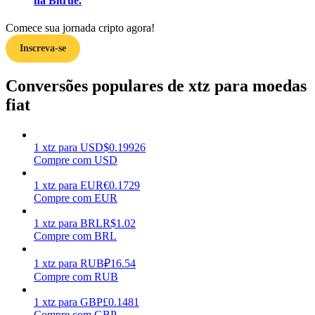
na Bitrue.
Ganhar
Comece sua jornada cripto agora!
Inscreva-se
Conversões populares de xtz para moedas
fiat
1
xtz
para
USD
$
0.19926
Compre com USD
Porquinho poderoso
1
xtz
para
EUR
€
0.1729
Ganhe recompensas competitivas diariamente
Compre com EUR
1
xtz
para
BRL
R$
1.02
Compre com BRL
1
xtz
para
RUB
₽
16.54
Compre com RUB
1
xtz
para
GBP
£
0.1481
Compre com GBP