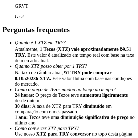
GRVT
Grvt
Perguntas frequentes
Indicação
Quanto é 1 XTZ em TRY?
Convide um amigo para receber recompensas em dinheiro
Atualmente,
1 Tezos (XTZ) vale aproximadamente ₺9.51
TRY.
Este valor é atualizado em tempo real com base na taxa
Deposit CASHCAT & Win
de mercado atual.
Quanto XTZ posso obter por 1 TRY?
Na taxa de câmbio atual,
₺1 TRY pode comprar
0.10520236 XTZ.
Este valor flutua com base nas condições
do mercado.
Como o preço de Tezos mudou ao longo do tempo?
24 horas:
O preço de Tezos teve
aumentou ligeiramente
desde ontem.
30 dias:
A taxa de XTZ para TRY
diminuído
em
comparação com o mês passado.
1 ano:
Tezos teve uma
diminuição significativa de preço
no
último ano.
Como converter XTZ para TRY?
Deposit CASHCAT & Win
Use nosso
XTZ para TRY conversor
no topo desta página