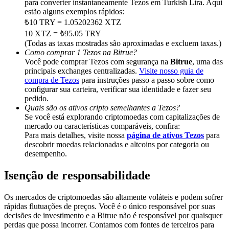
para converter instantaneamente Tezos em Turkish Lira. Aqui
Share 500000 CASHCAT prize pool
estão alguns exemplos rápidos:
₺10 TRY = 1.05202362 XTZ
10 XTZ = ₺95.05 TRY
(Todas as taxas mostradas são aproximadas e excluem taxas.)
Exclusive for BitMart Users
Como comprar 1 Tezos na Bitrue?
Você pode comprar Tezos com segurança na
Bitrue
, uma das
Register & Trade to Win 500,000 USDT
principais exchanges centralizadas.
Visite nosso guia de
compra de Tezos
para instruções passo a passo sobre como
configurar sua carteira, verificar sua identidade e fazer seu
pedido.
Quais são os ativos cripto semelhantes a Tezos?
Precious Metals Trading Carnival
Se você está explorando criptomoedas com capitalizações de
mercado ou características comparáveis, confira:
Trade Gold & Silver · 33,333 USDT Bonus
Para mais detalhes, visite nossa
página de ativos Tezos
para
descobrir moedas relacionadas e altcoins por categoria ou
desempenho.
USDT New User Exclusive 10% APR
Isenção de responsabilidade
USDT Flexible Staking | Daily Rewards
Os mercados de criptomoedas são altamente voláteis e podem sofrer
rápidas flutuações de preços. Você é o único responsável por suas
decisões de investimento e a Bitrue não é responsável por quaisquer
perdas que possa incorrer. Contamos com fontes de terceiros para