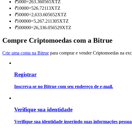
₹
5000
=
263.360565
XTZ
Torne-se um Trader de Cópias
₹
10000
=
526.72113
XTZ
Desfrute da partilha de lucros e comissões de copy trading
₹
50000
=
2,633.605652
XTZ
₹
100000
=
5,267.211305
XTZ
₹
500000
=
26,336.056529
XTZ
Compre Criptomoedas com a Bitrue
Crie uma conta na Bitrue
para comprar e vender Criptomoedas na exch
Registrar
Informação
Análise de big data, incluindo informações comerciais, etc.
Inscreva-se no Bitrue com seu endereço de e-mail.
Verifique sua identidade
Verifique sua identidade inserindo suas informações pesso