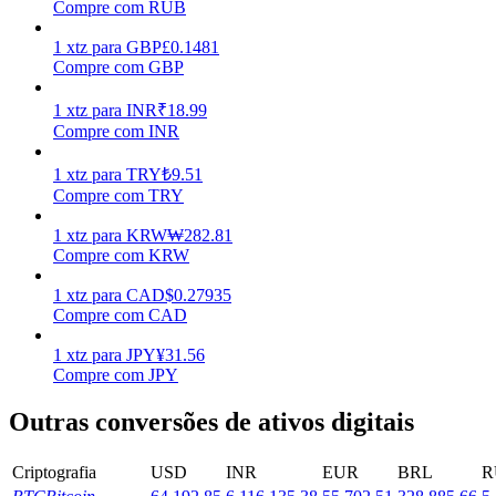
Compre com RUB
Ganhar
1
xtz
para
GBP
£
0.1481
Compre com GBP
1
xtz
para
INR
₹
18.99
Compre com INR
1
xtz
para
TRY
₺
9.51
Compre com TRY
1
xtz
para
KRW
₩
282.81
Compre com KRW
Porquinho poderoso
1
xtz
para
CAD
$
0.27935
Ganhe recompensas competitivas diariamente
Compre com CAD
1
xtz
para
JPY
¥
31.56
Compre com JPY
Outras conversões de ativos digitais
Criptografia
USD
INR
EUR
BRL
R