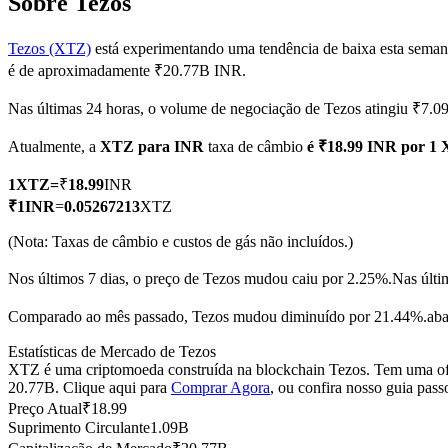
Sobre Tezos
Tezos (XTZ)
está experimentando uma tendência de baixa esta seman
é de aproximadamente ₹20.77B INR.
Futuros COIN-M
Nas últimas 24 horas, o volume de negociação de Tezos atingiu ₹7.
Futuros de criptomoeda
Atualmente, a
XTZ para INR
taxa de câmbio
é ₹18.99 INR por 1
1
XTZ
=
₹
18.99
INR
TradFi
₹
1
INR
=
0.05267213
XTZ
Derivativos de ações, câmbio, metais preciosos e commodities
(Nota: Taxas de câmbio e custos de gás não incluídos.)
Nos últimos 7 dias, o preço de Tezos mudou caiu por 2.25%.
Nas últi
Comparado ao mês passado, Tezos mudou diminuído por 21.44%.aba
Estatísticas de Mercado de Tezos
XTZ é uma criptomoeda construída na blockchain Tezos. Tem uma ofer
20.77B. Clique aqui para
Comprar Agora
, ou confira nosso guia pas
Preço Atual
₹
18.99
Suprimento Circulante
1.09B
Futuros de USDC