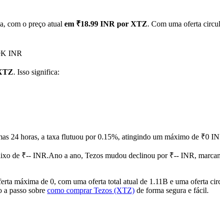
a, com o preço atual
em ₹18.99 INR por XTZ
. Com uma oferta circu
09K INR
 XTZ
. Isso significa:
mas 24 horas, a taxa flutuou por 0.15%, atingindo um máximo de ₹0 
ixo de ₹-- INR.
Ano a ano, Tezos mudou declinou por ₹-- INR, marca
ta máxima de 0, com uma oferta total atual de 1.11B e uma oferta cir
so a passo sobre
como comprar Tezos (XTZ)
de forma segura e fácil.