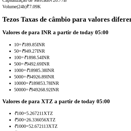
Capitalização de Mercado
₹
20.77B
Futuros usando USDC como garantia
Volume(24h)
₹
7.09K
Tezos Taxas de câmbio para valores difere
Valores de para INR a partir de today 05:00
10
=
₹
189.85
INR
50
=
₹
949.27
INR
100
=
₹
1898.54
INR
500
=
₹
9492.69
INR
Copiar Trading
1000
=
₹
18985.38
INR
Junte-se aos principais traders
5000
=
₹
94926.89
INR
10000
=
₹
189853.78
INR
50000
=
₹
949268.92
INR
Valores de para XTZ a partir de today 05:00
₹
100
=
5.267211
XTZ
₹
500
=
26.336056
XTZ
₹
1000
=
52.672113
XTZ