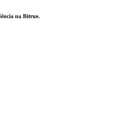
dência na
Bitrue
.