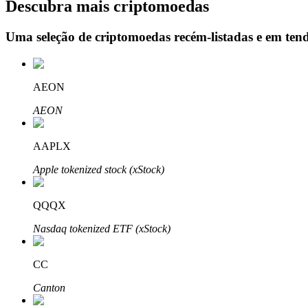
Descubra mais criptomoedas
Uma seleção de criptomoedas recém-listadas e em ten
Bloqueios de BTR
Investimentos exclusivos para titulares de BTR
AEON
AEON
AAPLX
Apple tokenized stock (xStock)
QQQX
Empréstimos
Nasdaq tokenized ETF (xStock)
Serviço de empréstimo apoiado por criptografia
CC
Canton