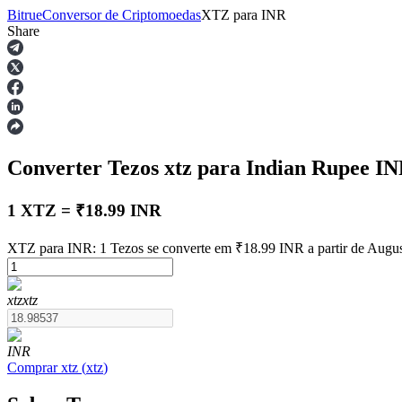
Bitrue
Conversor de Criptomoedas
XTZ
para
INR
Share
Futuros
Converter Tezos
xtz
para Indian Rupee
IN
1 XTZ = ₹18.99 INR
XTZ para INR: 1 Tezos se converte em ₹18.99 INR a partir de Augu
Futuros de USDT
xtz
xtz
Futuros usando USDT como garantia
INR
Comprar
xtz
(
xtz
)