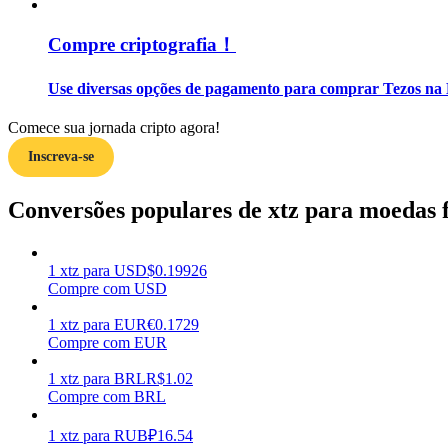
Compre criptografia！
Guia
Guia para iniciantes em futuros
Use diversas opções de pagamento para comprar Tezos na 
Comece sua jornada cripto agora!
Inscreva-se
Conversões populares de xtz para moedas f
1
xtz
para
USD
$
0.19926
Estratégias de negociação
Compre com USD
Aprenda como se manter lucrativo
1
xtz
para
EUR
€
0.1729
Compre com EUR
1
xtz
para
BRL
R$
1.02
Compre com BRL
1
xtz
para
RUB
₽
16.54