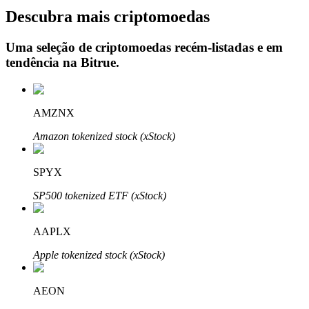
Descubra mais criptomoedas
Uma seleção de criptomoedas recém-listadas e em
tendência na
Bitrue
.
Investimento Automático
Obtenha lucro a longo prazo e interesses flexíveis
AMZNX
Amazon tokenized stock (xStock)
SPYX
SP500 tokenized ETF (xStock)
Aprenda a apostar
AAPLX
Aprenda como ganhar renda passiva
Apple tokenized stock (xStock)
Bitrue
AI
AEON