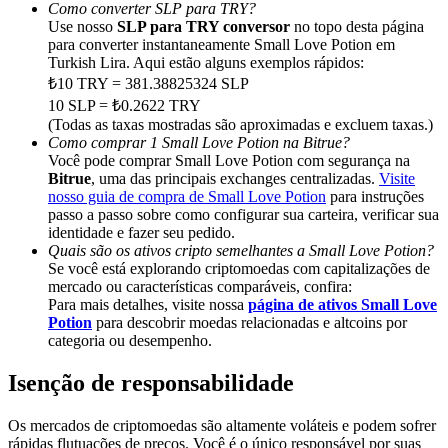
Share 500000 CASHCAT prize pool
Como converter SLP para TRY?
Use nosso
SLP para TRY conversor
no topo desta página
para converter instantaneamente Small Love Potion em
Turkish Lira. Aqui estão alguns exemplos rápidos:
₺10 TRY = 381.38825324 SLP
Exclusive for BitMart Users
10 SLP = ₺0.2622 TRY
(Todas as taxas mostradas são aproximadas e excluem taxas.)
Register & Trade to Win 500,000 USDT
Como comprar 1 Small Love Potion na Bitrue?
Você pode comprar Small Love Potion com segurança na
Bitrue
, uma das principais exchanges centralizadas.
Visite
nosso guia de compra de Small Love Potion
para instruções
Precious Metals Trading Carnival
passo a passo sobre como configurar sua carteira, verificar sua
identidade e fazer seu pedido.
Trade Gold & Silver · 33,333 USDT Bonus
Quais são os ativos cripto semelhantes a Small Love Potion?
Se você está explorando criptomoedas com capitalizações de
mercado ou características comparáveis, confira:
Para mais detalhes, visite nossa
página de ativos Small Love
Potion
para descobrir moedas relacionadas e altcoins por
USDT New User Exclusive 10% APR
categoria ou desempenho.
USDT Flexible Staking | Daily Rewards
Isenção de responsabilidade
Os mercados de criptomoedas são altamente voláteis e podem sofrer
rápidas flutuações de preços. Você é o único responsável por suas