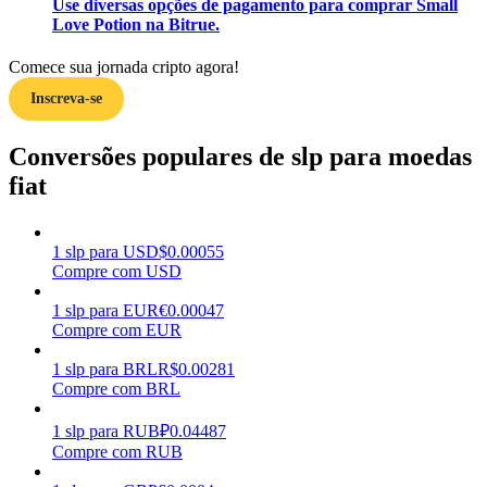
Use diversas opções de pagamento para comprar Small
Love Potion na Bitrue.
Ganhar
Comece sua jornada cripto agora!
Inscreva-se
Conversões populares de slp para moedas
fiat
1
slp
para
USD
$
0.00055
Porquinho poderoso
Compre com USD
Ganhe recompensas competitivas diariamente
1
slp
para
EUR
€
0.00047
Compre com EUR
1
slp
para
BRL
R$
0.00281
Compre com BRL
1
slp
para
RUB
₽
0.04487
Compre com RUB