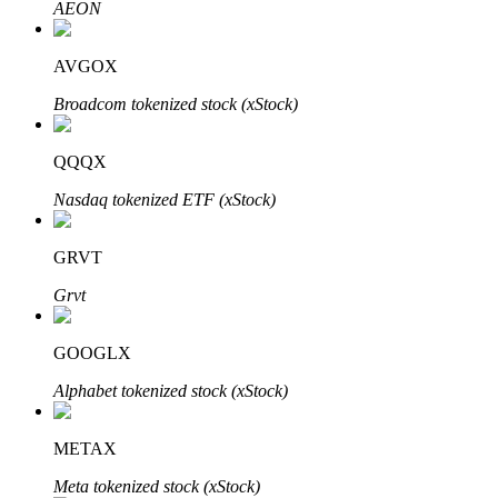
AEON
AVGOX
Broadcom tokenized stock (xStock)
Parceiros Bitrue
QQQX
Nasdaq tokenized ETF (xStock)
GRVT
Grvt
GOOGLX
Afiliados Bitrue
Alphabet tokenized stock (xStock)
Até 65% de comissões!
METAX
Meta tokenized stock (xStock)