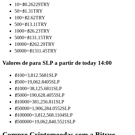
10
=
₺
0.26229
TRY
Torne-se um Trader de Cópias
50
=
₺
1.31
TRY
Desfrute da partilha de lucros e comissões de copy trading
100
=
₺
2.62
TRY
500
=
₺
13.11
TRY
1000
=
₺
26.23
TRY
5000
=
₺
131.15
TRY
10000
=
₺
262.29
TRY
50000
=
₺
1311.45
TRY
Valores de para SLP a partir de today 14:00
₺
100
=
3,812.5681
SLP
Informação
₺
500
=
19,062.8405
SLP
Análise de big data, incluindo informações comerciais, etc.
₺
1000
=
38,125.6811
SLP
₺
5000
=
190,628.4055
SLP
₺
10000
=
381,256.811
SLP
₺
50000
=
1,906,284.0552
SLP
₺
100000
=
3,812,568.1104
SLP
₺
500000
=
19,062,840.5521
SLP
Compre Criptomoedas com a Bitrue