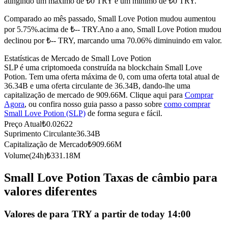
atingindo um máximo de ₺0 TRY e um mínimo de ₺0 TRY.
Futuros usando USDC como garantia
Comparado ao mês passado, Small Love Potion mudou aumentou
por 5.75%.acima de ₺-- TRY.
Ano a ano, Small Love Potion mudou
declinou por ₺-- TRY, marcando uma 70.06% diminuindo em valor.
Estatísticas de Mercado de Small Love Potion
SLP é uma criptomoeda construída na blockchain Small Love
Potion. Tem uma oferta máxima de 0, com uma oferta total atual de
36.34B e uma oferta circulante de 36.34B, dando-lhe uma
capitalização de mercado de 909.66M. Clique aqui para
Comprar
Agora
, ou confira nosso guia passo a passo sobre
como comprar
Small Love Potion (SLP)
de forma segura e fácil.
Copiar Trading
Preço Atual
₺
0.02622
Junte-se aos principais traders
Suprimento Circulante
36.34B
Capitalização de Mercado
₺
909.66M
Volume(24h)
₺
331.18M
Small Love Potion Taxas de câmbio para
valores diferentes
Valores de para TRY a partir de today 14:00