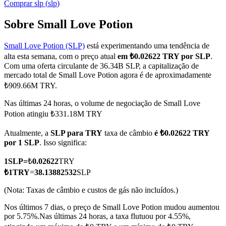
Comprar
slp
(
slp
)
Sobre Small Love Potion
Small Love Potion (SLP)
está experimentando uma tendência de
Futuros COIN-M
alta esta semana, com o preço atual
em ₺0.02622 TRY por SLP
.
Futuros de criptomoeda
Com uma oferta circulante de 36.34B SLP, a capitalização de
mercado total de Small Love Potion agora é de aproximadamente
₺909.66M TRY.
TradFi
Nas últimas 24 horas, o volume de negociação de Small Love
Potion atingiu ₺331.18M TRY
Derivativos de ações, câmbio, metais preciosos e commodities
Atualmente, a
SLP para TRY
taxa de câmbio
é ₺0.02622 TRY
por 1 SLP
. Isso significa:
1
SLP
=
₺
0.02622
TRY
₺
1
TRY
=
38.13882532
SLP
(Nota: Taxas de câmbio e custos de gás não incluídos.)
Nos últimos 7 dias, o preço de Small Love Potion mudou aumentou
por 5.75%.
Nas últimas 24 horas, a taxa flutuou por 4.55%,
Futuros de USDC