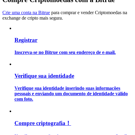
Crie uma conta na Bitrue
para comprar e vender Criptomoedas na
Guia
exchange de cripto mais segura.
Guia para iniciantes em futuros
Registrar
Inscreva-se no Bitrue com seu endereço de e-mail.
Verifique sua identidade
Estratégias de negociação
Verifique sua identidade inserindo suas informações
pessoais e enviando um documento de identidade válido
Aprenda como se manter lucrativo
com foto.
Compre criptografia！