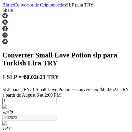
Bitrue
Conversor de Criptomoedas
SLP
para
TRY
Share
Futuros
Converter Small Love Potion
slp
para
Turkish Lira
TRY
1 SLP = ₺0.02623 TRY
Futuros de USDT
SLP para TRY: 1 Small Love Potion se converte em ₺0.02623 TRY
a partir de August 6 at 2:00 PM
Futuros usando USDT como garantia
slp
slp
TRY