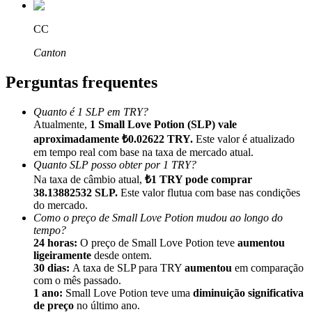
CC
Canton
Perguntas frequentes
Indicação
Convide um amigo para receber recompensas em dinheiro
Quanto é 1 SLP em TRY?
Atualmente,
1 Small Love Potion (SLP) vale
Deposit CASHCAT & Win
aproximadamente ₺0.02622 TRY.
Este valor é atualizado
em tempo real com base na taxa de mercado atual.
Quanto SLP posso obter por 1 TRY?
Na taxa de câmbio atual,
₺1 TRY pode comprar
38.13882532 SLP.
Este valor flutua com base nas condições
do mercado.
Como o preço de Small Love Potion mudou ao longo do
tempo?
24 horas:
O preço de Small Love Potion teve
aumentou
ligeiramente
desde ontem.
30 dias:
A taxa de SLP para TRY
aumentou
em comparação
com o mês passado.
1 ano:
Small Love Potion teve uma
diminuição significativa
Deposit CASHCAT & Win
de preço
no último ano.