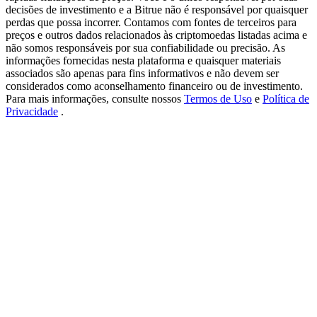
New Listing Futures Fest
decisões de investimento e a Bitrue não é responsável por quaisquer
perdas que possa incorrer. Contamos com fontes de terceiros para
Trade New Futures, Win 200,000 USDT
preços e outros dados relacionados às criptomoedas listadas acima e
não somos responsáveis por sua confiabilidade ou precisão. As
informações fornecidas nesta plataforma e quaisquer materiais
associados são apenas para fins informativos e não devem ser
considerados como aconselhamento financeiro ou de investimento.
Crypto World Cup 2026: Grand Finale
Para mais informações, consulte nossos
Termos de Uso
e
Política de
Privacidade
.
77,777+3k Rewards
Mais eventos
Ganhe prêmios e recompensas exclusivas
Centro de recompensas