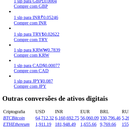
1
slp
para
GBP
£
0.0004
Compre com GBP
Estacamento
1
slp
para
INR
₹
0.05246
Altos retornos e acesso instantâneo
Compre com INR
1
slp
para
TRY
₺
0.02622
Compre com TRY
1
slp
para
KRW
₩
0.7839
Compre com KRW
1
slp
para
CAD
$
0.00077
Compre com CAD
Launchpool
1
slp
para
JPY
¥
0.087
Compre com JPY
Staking flexível para ganhar tokens populares.
Outras conversões de ativos digitais
Criptografia
USD
INR
EUR
BRL
RU
BTC
Bitcoin
64,712.32
6,160,692.75
56,060.09
330,796.46
5,2
ETH
Ethereum
1,911.19
181,948.49
1,655.66
9,769.66
155