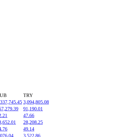
UB
TRY
,337,745.45
3,094,805.08
57,279.39
91,190.01
2.21
47.66
8,652.01
28,208.25
4.76
49.14
,076.04
3,522.86