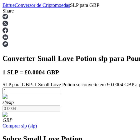
Bitrue
Conversor de Criptomoedas
SLP
para
GBP
Share
Futuros
Converter Small Love Potion
slp
para Pou
1 SLP = £0.0004 GBP
SLP para GBP: 1 Small Love Potion se converte em £0.0004 GBP a p
Futuros de USDT
slp
slp
Futuros usando USDT como garantia
GBP
Comprar
slp
(
slp
)
Sobre Small Love Potion