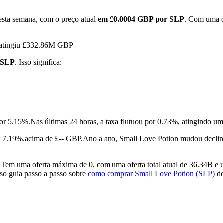
esta semana, com o preço atual
em £0.0004 GBP por SLP
. Com uma of
n atingiu £332.86M GBP
 SLP
. Isso significa:
por 5.15%.
Nas últimas 24 horas, a taxa flutuou por 0.73%, atingind
 7.19%.acima de £-- GBP.
Ano a ano, Small Love Potion mudou decli
Tem uma oferta máxima de 0, com uma oferta total atual de 36.34B e u
sso guia passo a passo sobre
como comprar Small Love Potion (SLP)
de