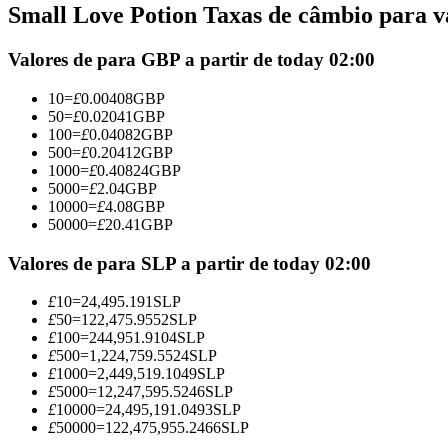
Small Love Potion Taxas de câmbio para va
Futuros usando USDC como garantia
Valores de para GBP a partir de today 02:00
10
=
£
0.00408
GBP
50
=
£
0.02041
GBP
100
=
£
0.04082
GBP
500
=
£
0.20412
GBP
1000
=
£
0.40824
GBP
5000
=
£
2.04
GBP
10000
=
£
4.08
GBP
50000
=
£
20.41
GBP
Copiar Trading
Junte-se aos principais traders
Valores de para SLP a partir de today 02:00
£
10
=
24,495.191
SLP
£
50
=
122,475.9552
SLP
£
100
=
244,951.9104
SLP
£
500
=
1,224,759.5524
SLP
£
1000
=
2,449,519.1049
SLP
£
5000
=
12,247,595.5246
SLP
£
10000
=
24,495,191.0493
SLP
£
50000
=
122,475,955.2466
SLP