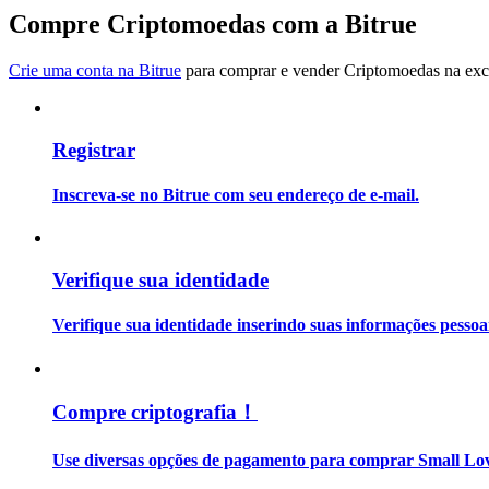
Torne-se um Trader de Cópias
Compre Criptomoedas com a Bitrue
Desfrute da partilha de lucros e comissões de copy trading
Crie uma conta na Bitrue
para comprar e vender Criptomoedas na exch
Registrar
Inscreva-se no Bitrue com seu endereço de e-mail.
Informação
Verifique sua identidade
Análise de big data, incluindo informações comerciais, etc.
Verifique sua identidade inserindo suas informações pesso
Compre criptografia！
Use diversas opções de pagamento para comprar Small Lov