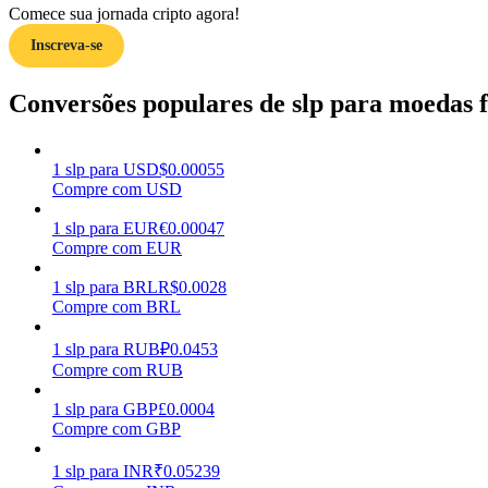
Comece sua jornada cripto agora!
Inscreva-se
Guia
Guia para iniciantes em futuros
Conversões populares de slp para moedas f
1
slp
para
USD
$
0.00055
Compre com USD
1
slp
para
EUR
€
0.00047
Compre com EUR
1
slp
para
BRL
R$
0.0028
Compre com BRL
Estratégias de negociação
Aprenda como se manter lucrativo
1
slp
para
RUB
₽
0.0453
Compre com RUB
1
slp
para
GBP
£
0.0004
Compre com GBP
1
slp
para
INR
₹
0.05239