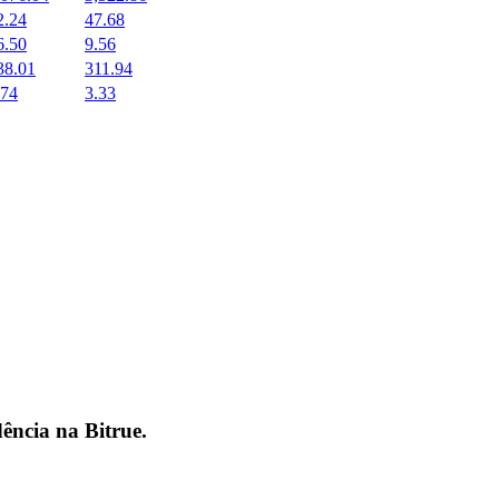
2.24
47.68
6.50
9.56
38.01
311.94
.74
3.33
dência na
Bitrue
.