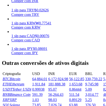
Compre com INR
Ganhar
1
slp
para
TRY
₺
0.02626
Compre com TRY
1
slp
para
KRW
₩
0.77541
Compre com KRW
1
slp
para
CAD
$
0.00076
Compre com CAD
1
slp
para
JPY
¥
0.08691
Compre com JPY
Porquinho poderoso
Outras conversões de ativos digitais
Ganhe recompensas competitivas diariamente
Criptografia
USD
INR
EUR
BRL
R
BTC
Bitcoin
64,884.01
6,172,924.98
56,122.85
330,759.22
5
ETH
Ethereum
1,911.84
181,888.38
1,653.68
9,745.98
1
USDT
Tether USDt
0.99938
95.07
0.86444
5.09
8
BNB
Binance Coin
591.39
56,264.43
511.54
3,014.77
4
XRP
XRP
1.03
98.03
0.89129
5.25
8
SOL
Solana
73.85
7,026.74
63.88
376.50
6