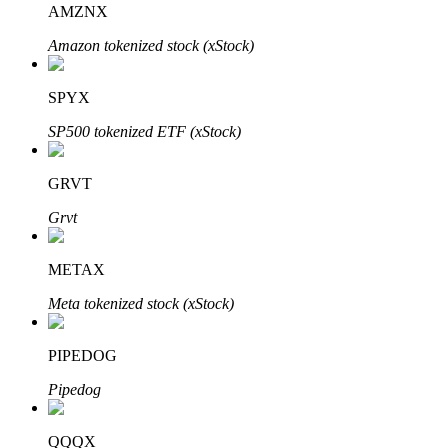
AMZNX
Amazon tokenized stock (xStock)
Bloqueios de BTR
Investimentos exclusivos para titulares de BTR
SPYX
SP500 tokenized ETF (xStock)
GRVT
Grvt
METAX
Empréstimos
Meta tokenized stock (xStock)
Serviço de empréstimo apoiado por criptografia
PIPEDOG
Pipedog
QQQX