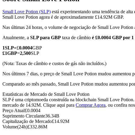
Small Love Potion (SLP)
está experimentando uma tendência de alta 
Small Love Potion agora é de aproximadamente £14.92M GBP.
Nas últimas 24 horas, o volume de negociação de Small Love Potio
Futuros COIN-M
Atualmente, a
SLP para GBP
taxa de câmbio
é £0.0004 GBP por 1
Futuros de criptomoeda
1
SLP
=
£
0.0004
GBP
£
1
GBP
=
2,500
SLP
TradFi
(Nota: Taxas de câmbio e custos de gás não incluídos.)
Derivativos de ações, câmbio, metais preciosos e commodities
Nos últimos 7 dias, o preço de Small Love Potion mudou aumentou 
Comparado ao mês passado, Small Love Potion mudou aumentou por
Estatísticas de Mercado de Small Love Potion
SLP é uma criptomoeda construída na blockchain Small Love Potion. 
mercado de 14.92M. Clique aqui para
Comprar Agora
, ou confira no
Preço Atual
£
0.0004
Suprimento Circulante
36.34B
Capitalização de Mercado
£
14.92M
Volume(24h)
£
332.86M
Futuros de USDC