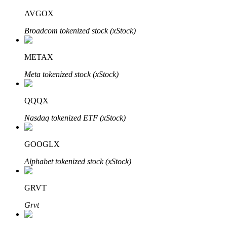
AVGOX
Broadcom tokenized stock (xStock)
Investimento Automático
METAX
Obtenha lucro a longo prazo e interesses flexíveis
Meta tokenized stock (xStock)
QQQX
Nasdaq tokenized ETF (xStock)
GOOGLX
Alphabet tokenized stock (xStock)
Aprenda a apostar
Aprenda como ganhar renda passiva
GRVT
Bitrue
AI
Grvt