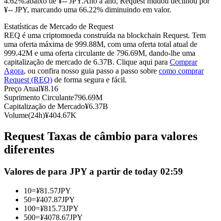
4.62%.abaixo de ¥-- JPY.
Ano a ano, Request mudou declinou por
¥-- JPY, marcando uma 66.22% diminuindo em valor.
Futuros usando USDC como garantia
Estatísticas de Mercado de Request
REQ é uma criptomoeda construída na blockchain Request. Tem
uma oferta máxima de 999.88M, com uma oferta total atual de
999.42M e uma oferta circulante de 796.69M, dando-lhe uma
capitalização de mercado de 6.37B. Clique aqui para
Comprar
Agora
, ou confira nosso guia passo a passo sobre
como comprar
Request (REQ)
de forma segura e fácil.
Preço Atual
¥
8.16
Suprimento Circulante
796.69M
Capitalização de Mercado
¥
6.37B
Copiar Trading
Volume(24h)
¥
404.67K
Junte-se aos principais traders
Request Taxas de câmbio para valores
diferentes
Valores de para JPY a partir de today 02:59
10
=
¥
81.57
JPY
50
=
¥
407.87
JPY
100
=
¥
815.73
JPY
500
=
¥
4078.67
JPY