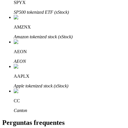
SPYX
SP500 tokenized ETF (xStock)
AMZNX
Parceiros Bitrue
Amazon tokenized stock (xStock)
AEON
AEON
AAPLX
Apple tokenized stock (xStock)
Afiliados Bitrue
CC
Até 65% de comissões!
Canton
Perguntas frequentes