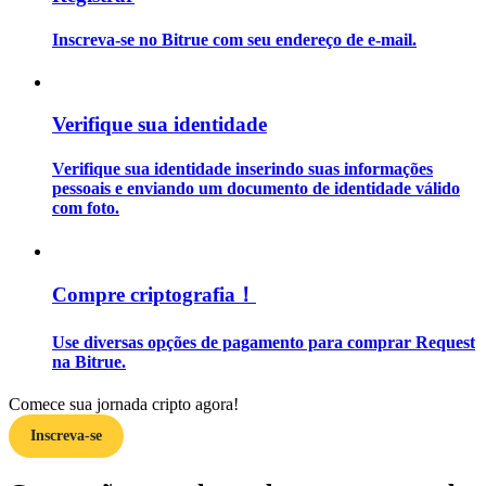
Inscreva-se no Bitrue com seu endereço de e-mail.
Guia
Guia para iniciantes em futuros
Verifique sua identidade
Verifique sua identidade inserindo suas informações
pessoais e enviando um documento de identidade válido
com foto.
Compre criptografia！
Estratégias de negociação
Use diversas opções de pagamento para comprar Request
Aprenda como se manter lucrativo
na Bitrue.
Comece sua jornada cripto agora!
Inscreva-se