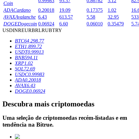
0.99983
95.37
0.86782
5.12
82.
Coin
ADA
Cardano
0.20018
19.09
0.17375
1.02
16.
AVAX
Avalanche
6.43
613.57
5.58
32.95
533
Bloqueios de BTR
DOGE
Dogecoin
0.06924
6.60
0.06010
0.35479
5.7
USD
INR
EUR
BRL
RUB
TRY
Investimentos exclusivos para titulares de BTR
BTC
64,298.77
ETH
1,899.72
USDT
0.99913
BNB
594.11
XRP
1.02
SOL
72.69
USDC
0.99983
ADA
0.20018
AVAX
6.43
DOGE
0.06924
Empréstimos
Descubra mais criptomoedas
Serviço de empréstimo apoiado por criptografia
Uma seleção de criptomoedas recém-listadas e em
tendência na
Bitrue
.