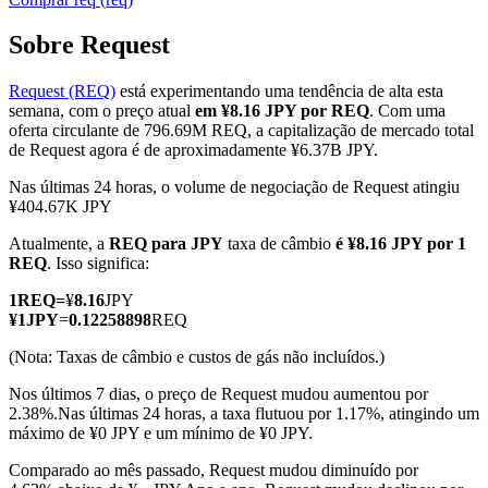
Sobre Request
Request (REQ)
está experimentando uma tendência de alta esta
Futuros COIN-M
semana, com o preço atual
em ¥8.16 JPY por REQ
. Com uma
oferta circulante de 796.69M REQ, a capitalização de mercado total
Futuros de criptomoeda
de Request agora é de aproximadamente ¥6.37B JPY.
Nas últimas 24 horas, o volume de negociação de Request atingiu
¥404.67K JPY
TradFi
Atualmente, a
REQ para JPY
taxa de câmbio
é ¥8.16 JPY por 1
Derivativos de ações, câmbio, metais preciosos e commodities
REQ
. Isso significa:
1
REQ
=
¥
8.16
JPY
¥
1
JPY
=
0.12258898
REQ
(Nota: Taxas de câmbio e custos de gás não incluídos.)
Nos últimos 7 dias, o preço de Request mudou aumentou por
2.38%.
Nas últimas 24 horas, a taxa flutuou por 1.17%, atingindo um
máximo de ¥0 JPY e um mínimo de ¥0 JPY.
Comparado ao mês passado, Request mudou diminuído por
Futuros de USDC