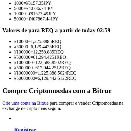
1000
=
¥
8157.35
JPY
Torne-se um Trader de Cópias
5000
=
¥
40786.74
JPY
10000
=
¥
81573.49
JPY
Desfrute da partilha de lucros e comissões de copy trading
50000
=
¥
407867.44
JPY
Valores de para REQ a partir de today 02:59
¥
10000
=
1,225.8885
REQ
¥
50000
=
6,129.4425
REQ
¥
100000
=
12,258.885
REQ
¥
500000
=
61,294.4251
REQ
¥
1000000
=
122,588.8502
REQ
¥
5000000
=
612,944.2512
REQ
¥
10000000
=
1,225,888.5024
REQ
Informação
¥
50000000
=
6,129,442.5122
REQ
Análise de big data, incluindo informações comerciais, etc.
Compre Criptomoedas com a Bitrue
Crie uma conta na Bitrue
para comprar e vender Criptomoedas na
exchange de cripto mais segura.
Registrar