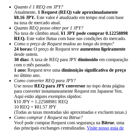
Quanto é 1 REQ em JPY?
Atualmente,
1 Request (REQ) vale aproximadamente
¥8.16 JPY.
Este valor é atualizado em tempo real com base
na taxa de mercado atual.
Quanto REQ posso obter por 1 JPY?
Na taxa de câmbio atual,
¥1 JPY pode comprar 0.12258898
Indicação
REQ.
Este valor flutua com base nas condições do mercado.
Convide um amigo para receber recompensas em dinheiro
Como o preço de Request mudou ao longo do tempo?
24 horas:
O preço de Request teve
aumentou ligeiramente
Deposit CASHCAT & Win
desde ontem.
30 dias:
A taxa de REQ para JPY
diminuído
em comparação
com o mês passado.
1 ano:
Request teve uma
diminuição significativa de preço
no último ano.
Como converter REQ para JPY?
Use nosso
REQ para JPY conversor
no topo desta página
para converter instantaneamente Request em Japanese Yen.
Aqui estão alguns exemplos rápidos:
¥10 JPY = 1.22588981 REQ
10 REQ = ¥81.57 JPY
(Todas as taxas mostradas são aproximadas e excluem taxas.)
Como comprar 1 Request na Bitrue?
Você pode comprar Request com segurança na
Bitrue
, uma
Deposit CASHCAT & Win
das principais exchanges centralizadas.
Visite nosso guia de