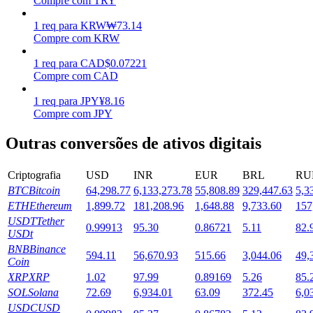
Compre com TRY
Estacamento
1
req
para
KRW
₩
73.14
Compre com KRW
Altos retornos e acesso instantâneo
1
req
para
CAD
$
0.07221
Compre com CAD
1
req
para
JPY
¥
8.16
Compre com JPY
Outras conversões de ativos digitais
Criptografia
USD
INR
EUR
BRL
RU
BTC
Bitcoin
64,298.77
6,133,273.78
55,808.89
329,447.63
5,3
Launchpool
ETH
Ethereum
1,899.72
181,208.96
1,648.88
9,733.60
157
Staking flexível para ganhar tokens populares.
USDT
Tether
0.99913
95.30
0.86721
5.11
82.
USDt
BNB
Binance
594.11
56,670.93
515.66
3,044.06
49,
Coin
XRP
XRP
1.02
97.99
0.89169
5.26
85.
SOL
Solana
72.69
6,934.01
63.09
372.45
6,0
USDC
USD