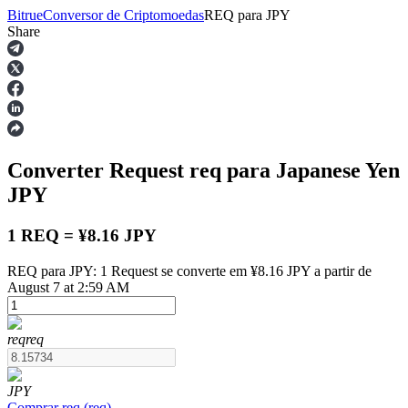
Bitrue
Conversor de Criptomoedas
REQ
para
JPY
Share
Futuros
Converter Request
req
para Japanese Yen
JPY
1 REQ = ¥8.16 JPY
REQ para JPY: 1 Request se converte em ¥8.16 JPY a partir de
Futuros de USDT
August 7 at 2:59 AM
Futuros usando USDT como garantia
req
req
JPY
Comprar
req
(
req
)