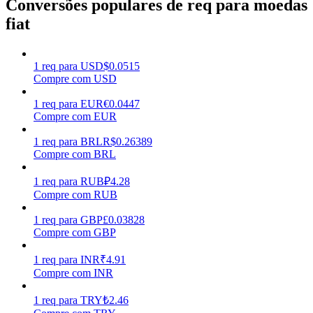
Conversões populares de req para moedas
fiat
Ganhar
1
req
para
USD
$
0.0515
Compre com USD
1
req
para
EUR
€
0.0447
Compre com EUR
1
req
para
BRL
R$
0.26389
Compre com BRL
Porquinho poderoso
1
req
para
RUB
₽
4.28
Compre com RUB
Ganhe recompensas competitivas diariamente
1
req
para
GBP
£
0.03828
Compre com GBP
1
req
para
INR
₹
4.91
Compre com INR
1
req
para
TRY
₺
2.46