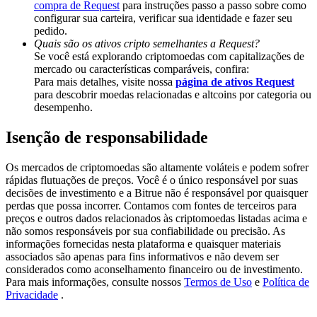
compra de Request
para instruções passo a passo sobre como
Share 500000 CASHCAT prize pool
configurar sua carteira, verificar sua identidade e fazer seu
pedido.
Quais são os ativos cripto semelhantes a Request?
Se você está explorando criptomoedas com capitalizações de
Exclusive for BitMart Users
mercado ou características comparáveis, confira:
Para mais detalhes, visite nossa
página de ativos Request
Register & Trade to Win 500,000 USDT
para descobrir moedas relacionadas e altcoins por categoria ou
desempenho.
Isenção de responsabilidade
Precious Metals Trading Carnival
Os mercados de criptomoedas são altamente voláteis e podem sofrer
Trade Gold & Silver · 33,333 USDT Bonus
rápidas flutuações de preços. Você é o único responsável por suas
decisões de investimento e a Bitrue não é responsável por quaisquer
perdas que possa incorrer. Contamos com fontes de terceiros para
preços e outros dados relacionados às criptomoedas listadas acima e
não somos responsáveis por sua confiabilidade ou precisão. As
USDT New User Exclusive 10% APR
informações fornecidas nesta plataforma e quaisquer materiais
associados são apenas para fins informativos e não devem ser
USDT Flexible Staking | Daily Rewards
considerados como aconselhamento financeiro ou de investimento.
Para mais informações, consulte nossos
Termos de Uso
e
Política de
Privacidade
.