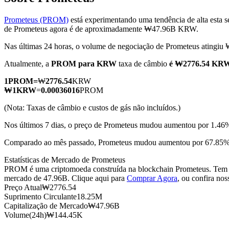
Prometeus (PROM)
está experimentando uma tendência de alta esta 
de Prometeus agora é de aproximadamente ₩47.96B KRW.
Nas últimas 24 horas, o volume de negociação de Prometeus atin
Futuros COIN-M
Atualmente, a
PROM para KRW
taxa de câmbio
é ₩2776.54 KR
Futuros de criptomoeda
1
PROM
=
₩
2776.54
KRW
₩
1
KRW
=
0.00036016
PROM
TradFi
(Nota: Taxas de câmbio e custos de gás não incluídos.)
Derivativos de ações, câmbio, metais preciosos e commodities
Nos últimos 7 dias, o preço de Prometeus mudou aumentou por 1.46
Comparado ao mês passado, Prometeus mudou aumentou por 67.85
Estatísticas de Mercado de Prometeus
PROM é uma criptomoeda construída na blockchain Prometeus. Tem um
mercado de 47.96B. Clique aqui para
Comprar Agora
, ou confira no
Preço Atual
₩
2776.54
Suprimento Circulante
18.25M
Capitalização de Mercado
₩
47.96B
Volume(24h)
₩
144.45K
Futuros de USDC