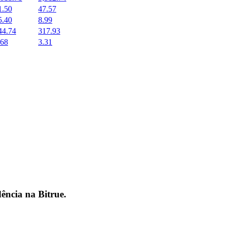
1.50
47.57
5.40
8.99
44.74
317.93
.68
3.31
dência na
Bitrue
.