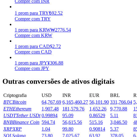
Compre com INR
Ganhar
1
prom
para
TRY
₺
92.52
Compre com TRY
1
prom
para
KRW
₩
2776.54
Compre com KRW
1
prom
para
CAD
$
2.72
Compre com CAD
1
prom
para
JPY
¥
306.88
Compre com JPY
Porquinho poderoso
Outras conversões de ativos digitais
Ganhe recompensas competitivas diariamente
Criptografia
USD
INR
EUR
BRL
R
BTC
Bitcoin
64,767.69
6,165,460.27
56,101.90
331,766.04
5
ETH
Ethereum
1,907.48
181,579.76
1,652.26
9,770.88
1
USDT
Tether USDt
0.99894
95.09
0.86529
5.11
8
BNB
Binance Coin
594.74
56,615.56
515.16
3,046.50
4
XRP
XRP
1.04
99.80
0.90814
5.37
8
SOL
Solana
73.80
7,025.67
63.92
378.05
6