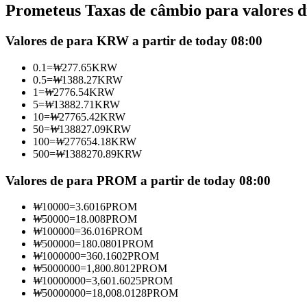
Prometeus Taxas de câmbio para valores d
Futuros usando USDC como garantia
Valores de para KRW a partir de today 08:00
0.1
=
₩
277.65
KRW
0.5
=
₩
1388.27
KRW
1
=
₩
2776.54
KRW
5
=
₩
13882.71
KRW
10
=
₩
27765.42
KRW
50
=
₩
138827.09
KRW
100
=
₩
277654.18
KRW
500
=
₩
1388270.89
KRW
Copiar Trading
Junte-se aos principais traders
Valores de para PROM a partir de today 08:00
₩
10000
=
3.6016
PROM
₩
50000
=
18.008
PROM
₩
100000
=
36.016
PROM
₩
500000
=
180.0801
PROM
₩
1000000
=
360.1602
PROM
₩
5000000
=
1,800.8012
PROM
₩
10000000
=
3,601.6025
PROM
₩
50000000
=
18,008.0128
PROM