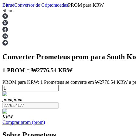
Bitrue
Conversor de Criptomoedas
PROM
para
KRW
Share
Futuros
Converter Prometeus
prom
para South K
1 PROM = ₩2776.54 KRW
PROM para KRW: 1 Prometeus se converte em ₩2776.54 KRW a part
Futuros de USDT
prom
prom
Futuros usando USDT como garantia
KRW
Comprar
prom
(
prom
)
Sobre Prometeus