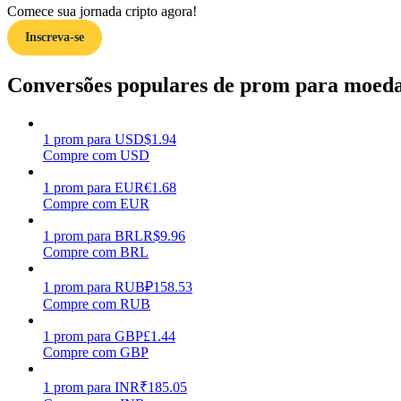
Comece sua jornada cripto agora!
Inscreva-se
Guia
Guia para iniciantes em futuros
Conversões populares de prom para moedas
1
prom
para
USD
$
1.94
Compre com USD
1
prom
para
EUR
€
1.68
Compre com EUR
1
prom
para
BRL
R$
9.96
Compre com BRL
Estratégias de negociação
Aprenda como se manter lucrativo
1
prom
para
RUB
₽
158.53
Compre com RUB
1
prom
para
GBP
£
1.44
Compre com GBP
1
prom
para
INR
₹
185.05