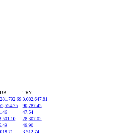
UB
TRY
,281,792.69
3,082,647.81
55,554.75
90,787.45
1.46
47.54
8,501.10
28,307.02
5.49
49.90
,018.71
3,512.74