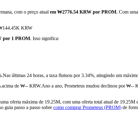
semana, com o preço atual
em ₩2776.54 KRW por PROM
. Com uma 
giu ₩144.45K KRW
W por 1 PROM
. Isso significa:
%.
Nas últimas 24 horas, a taxa flutuou por 3.34%, atingindo um m
%.acima de ₩-- KRW.
Ano a ano, Prometeus mudou declinou por ₩-- 
a oferta máxima de 19.25M, com uma oferta total atual de 19.25M e u
sso guia passo a passo sobre
como comprar Prometeus (PROM)
de forma