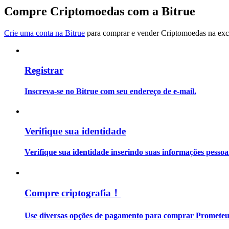
Torne-se um Trader de Cópias
Compre Criptomoedas com a Bitrue
Desfrute da partilha de lucros e comissões de copy trading
Crie uma conta na Bitrue
para comprar e vender Criptomoedas na exch
Registrar
Inscreva-se no Bitrue com seu endereço de e-mail.
Informação
Verifique sua identidade
Análise de big data, incluindo informações comerciais, etc.
Verifique sua identidade inserindo suas informações pesso
Compre criptografia！
Use diversas opções de pagamento para comprar Prometeus