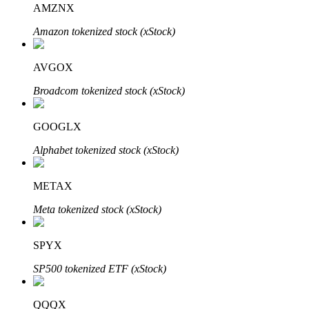
AMZNX
Amazon tokenized stock (xStock)
Bloqueios de BTR
Investimentos exclusivos para titulares de BTR
AVGOX
Broadcom tokenized stock (xStock)
GOOGLX
Alphabet tokenized stock (xStock)
METAX
Empréstimos
Meta tokenized stock (xStock)
Serviço de empréstimo apoiado por criptografia
SPYX
SP500 tokenized ETF (xStock)
QQQX