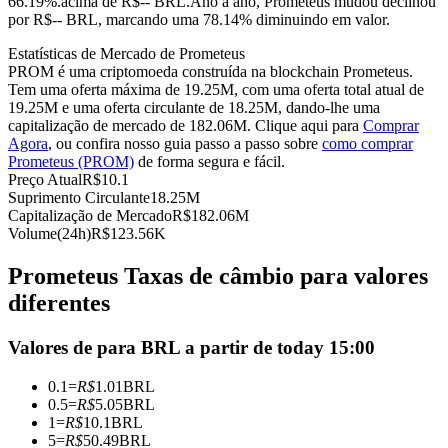
66.19%.acima de R$-- BRL.
Ano a ano, Prometeus mudou declinou
por R$-- BRL, marcando uma 78.14% diminuindo em valor.
Futuros usando USDC como garantia
Estatísticas de Mercado de Prometeus
PROM é uma criptomoeda construída na blockchain Prometeus.
Tem uma oferta máxima de 19.25M, com uma oferta total atual de
19.25M e uma oferta circulante de 18.25M, dando-lhe uma
capitalização de mercado de 182.06M. Clique aqui para
Comprar
Agora
, ou confira nosso guia passo a passo sobre
como comprar
Prometeus (PROM)
de forma segura e fácil.
Preço Atual
R$
10.1
Suprimento Circulante
18.25M
Capitalização de Mercado
R$
182.06M
Copiar Trading
Volume(24h)
R$
123.56K
Junte-se aos principais traders
Prometeus Taxas de câmbio para valores
diferentes
Valores de para BRL a partir de today 15:00
0.1
=
R$
1.01
BRL
0.5
=
R$
5.05
BRL
1
=
R$
10.1
BRL
5
=
R$
50.49
BRL