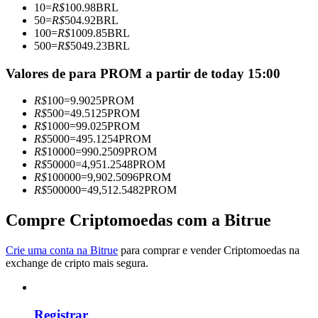
10
=
R$
100.98
BRL
Torne-se um Trader de Cópias
50
=
R$
504.92
BRL
100
=
R$
1009.85
BRL
Desfrute da partilha de lucros e comissões de copy trading
500
=
R$
5049.23
BRL
Valores de para PROM a partir de today 15:00
R$
100
=
9.9025
PROM
R$
500
=
49.5125
PROM
R$
1000
=
99.025
PROM
R$
5000
=
495.1254
PROM
R$
10000
=
990.2509
PROM
R$
50000
=
4,951.2548
PROM
R$
100000
=
9,902.5096
PROM
Informação
R$
500000
=
49,512.5482
PROM
Análise de big data, incluindo informações comerciais, etc.
Compre Criptomoedas com a Bitrue
Crie uma conta na Bitrue
para comprar e vender Criptomoedas na
exchange de cripto mais segura.
Registrar