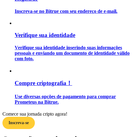
Inscreva-se no Bitrue com seu endereço de e-mail.
Guia
Guia para iniciantes em futuros
Verifique sua identidade
Verifique sua identidade inserindo suas informações
pessoais e enviando um documento de identidade válido
com foto.
Compre criptografia！
Estratégias de negociação
Use diversas opções de pagamento para comprar
Aprenda como se manter lucrativo
Prometeus na Bitrue.
Comece sua jornada cripto agora!
Inscreva-se