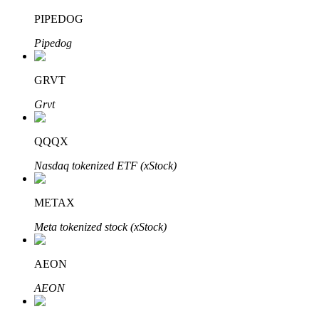
PIPEDOG
Pipedog
Investimento Automático
GRVT
Obtenha lucro a longo prazo e interesses flexíveis
Grvt
QQQX
Nasdaq tokenized ETF (xStock)
METAX
Meta tokenized stock (xStock)
Aprenda a apostar
Aprenda como ganhar renda passiva
AEON
Bitrue
AI
AEON