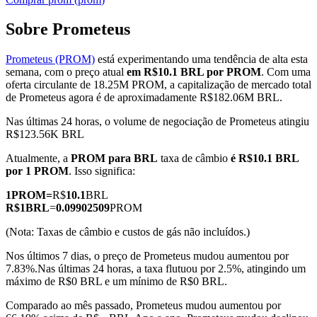
Sobre Prometeus
Prometeus (PROM)
está experimentando uma tendência de alta esta
Futuros COIN-M
semana, com o preço atual
em R$10.1 BRL por PROM
. Com uma
oferta circulante de 18.25M PROM, a capitalização de mercado total
Futuros de criptomoeda
de Prometeus agora é de aproximadamente R$182.06M BRL.
Nas últimas 24 horas, o volume de negociação de Prometeus atingiu
R$123.56K BRL
TradFi
Atualmente, a
PROM para BRL
taxa de câmbio
é R$10.1 BRL
Derivativos de ações, câmbio, metais preciosos e commodities
por 1 PROM
. Isso significa:
1
PROM
=
R$
10.1
BRL
R$
1
BRL
=
0.09902509
PROM
(Nota: Taxas de câmbio e custos de gás não incluídos.)
Nos últimos 7 dias, o preço de Prometeus mudou aumentou por
7.83%.
Nas últimas 24 horas, a taxa flutuou por 2.5%, atingindo um
máximo de R$0 BRL e um mínimo de R$0 BRL.
Comparado ao mês passado, Prometeus mudou aumentou por
Futuros de USDC