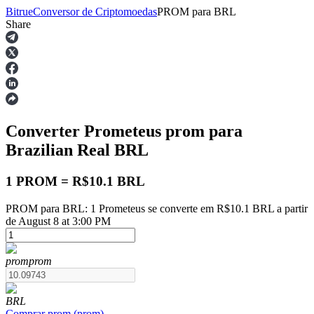
Bitrue
Conversor de Criptomoedas
PROM
para
BRL
Share
Futuros
Converter Prometeus
prom
para
Brazilian Real
BRL
1 PROM = R$10.1 BRL
PROM para BRL: 1 Prometeus se converte em R$10.1 BRL a partir
Futuros de USDT
de August 8 at 3:00 PM
Futuros usando USDT como garantia
prom
prom
BRL
Comprar
prom
(
prom
)