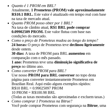
Quanto é 1 PROM em BRL?
Atualmente,
1 Prometeus (PROM) vale aproximadamente
R$10.1 BRL.
Este valor é atualizado em tempo real com base
na taxa de mercado atual.
Quanto PROM posso obter por 1 BRL?
Na taxa de câmbio atual,
R$1 BRL pode comprar
Indicação
0.09902509 PROM.
Este valor flutua com base nas
Convide um amigo para receber recompensas em dinheiro
condições do mercado.
Como o preço de Prometeus mudou ao longo do tempo?
BTC Welcome Rewards
24 horas:
O preço de Prometeus teve
declinou ligeiramente
desde ontem.
30 dias:
A taxa de PROM para BRL
aumentou
em
comparação com o mês passado.
1 ano:
Prometeus teve uma
diminuição significativa de
preço
no último ano.
Como converter PROM para BRL?
Use nosso
PROM para BRL conversor
no topo desta
página para converter instantaneamente Prometeus em
Brazilian Real. Aqui estão alguns exemplos rápidos:
R$10 BRL = 0.99025097 PROM
10 PROM = R$100.98 BRL
(Todas as taxas mostradas são aproximadas e excluem taxas.)
Como comprar 1 Prometeus na Bitrue?
BTC Welcome Rewards
Você pode comprar Prometeus com segurança na
Bitrue
, uma