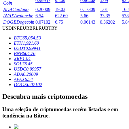
0.99957
95.09
0.86468
5.09
82.
Coin
ADA
Cardano
0.20009
19.03
0.17309
1.01
16.
AVAX
Avalanche
6.54
622.60
5.66
33.35
538
Bloqueios de BTR
DOGE
Dogecoin
0.07102
6.75
0.06143
0.36202
5.8
USD
INR
EUR
BRL
RUB
TRY
Investimentos exclusivos para titulares de BTR
BTC
65,054.53
ETH
1,921.60
USDT
0.99941
BNB
604.76
XRP
1.04
SOL
76.45
USDC
0.99957
ADA
0.20009
AVAX
6.54
DOGE
0.07102
Empréstimos
Descubra mais criptomoedas
Serviço de empréstimo apoiado por criptografia
Uma seleção de criptomoedas recém-listadas e em
tendência na
Bitrue
.