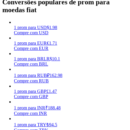
Conversões populares de prom para
moedas fiat
Ganhar
1
prom
para
USD
$
1.98
Compre com USD
1
prom
para
EUR
€
1.71
Compre com EUR
1
prom
para
BRL
R$
10.1
Compre com BRL
Porquinho poderoso
1
prom
para
RUB
₽
162.98
Compre com RUB
Ganhe recompensas competitivas diariamente
1
prom
para
GBP
£
1.47
Compre com GBP
1
prom
para
INR
₹
188.48
Compre com INR
1
prom
para
TRY
₺
94.5