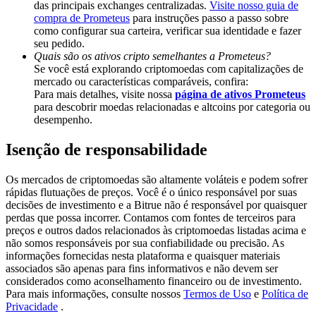
das principais exchanges centralizadas.
Visite nosso guia de
Deposit & Trade BTC to Share 25000 USDT prize pool!
compra de Prometeus
para instruções passo a passo sobre
como configurar sua carteira, verificar sua identidade e fazer
seu pedido.
Quais são os ativos cripto semelhantes a Prometeus?
Deposit CASHCAT & Win
Se você está explorando criptomoedas com capitalizações de
mercado ou características comparáveis, confira:
Share 500000 CASHCAT prize pool
Para mais detalhes, visite nossa
página de ativos Prometeus
para descobrir moedas relacionadas e altcoins por categoria ou
desempenho.
Isenção de responsabilidade
Exclusive for BitMart Users
Register & Trade to Win 500,000 USDT
Os mercados de criptomoedas são altamente voláteis e podem sofrer
rápidas flutuações de preços. Você é o único responsável por suas
decisões de investimento e a Bitrue não é responsável por quaisquer
perdas que possa incorrer. Contamos com fontes de terceiros para
preços e outros dados relacionados às criptomoedas listadas acima e
Precious Metals Trading Carnival
não somos responsáveis por sua confiabilidade ou precisão. As
informações fornecidas nesta plataforma e quaisquer materiais
Trade Gold & Silver · 33,333 USDT Bonus
associados são apenas para fins informativos e não devem ser
considerados como aconselhamento financeiro ou de investimento.
Para mais informações, consulte nossos
Termos de Uso
e
Política de
Privacidade
.