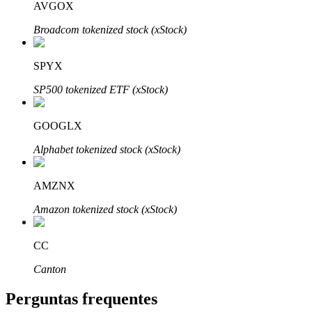
AVGOX
Broadcom tokenized stock (xStock)
SPYX
Parceiros Bitrue
SP500 tokenized ETF (xStock)
GOOGLX
Alphabet tokenized stock (xStock)
AMZNX
Amazon tokenized stock (xStock)
Afiliados Bitrue
CC
Até 65% de comissões!
Canton
Perguntas frequentes