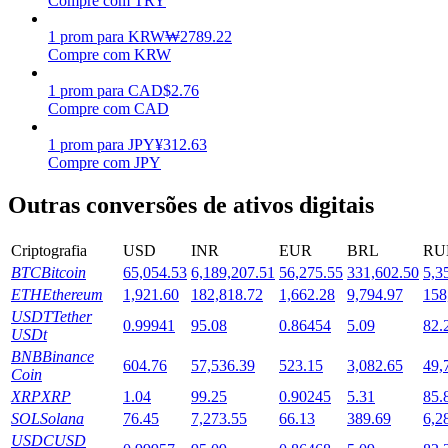
Compre com TRY
Estacamento
1
prom
para
KRW
₩
2789.22
Compre com KRW
Altos retornos e acesso instantâneo
1
prom
para
CAD
$
2.76
Compre com CAD
1
prom
para
JPY
¥
312.63
Compre com JPY
Outras conversões de ativos digitais
Criptografia
USD
INR
EUR
BRL
RU
BTC
Bitcoin
65,054.53
6,189,207.51
56,275.55
331,602.50
5,3
Launchpool
ETH
Ethereum
1,921.60
182,818.72
1,662.28
9,794.97
158
Staking flexível para ganhar tokens populares.
USDT
Tether
0.99941
95.08
0.86454
5.09
82.
USDt
BNB
Binance
604.76
57,536.39
523.15
3,082.65
49,
Coin
XRP
XRP
1.04
99.25
0.90245
5.31
85.
SOL
Solana
76.45
7,273.55
66.13
389.69
6,2
USDC
USD