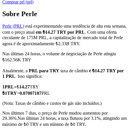
Comprar
prl
(
prl
)
Sobre Perle
Perle (PRL)
está experimentando uma tendência de alta esta semana,
Futuros COIN-M
com o preço atual
em ₺14.27 TRY por PRL
. Com uma oferta
Futuros de criptomoeda
circulante de 175M PRL, a capitalização de mercado total de Perle
agora é de aproximadamente ₺2.33B TRY.
Nas últimas 24 horas, o volume de negociação de Perle atingiu
TradFi
₺162.56K TRY
Derivativos de ações, câmbio, metais preciosos e commodities
Atualmente, a
PRL para TRY
taxa de câmbio
é ₺14.27 TRY por
1 PRL
. Isso significa:
1
PRL
=
₺
14.27
TRY
₺
1
TRY
=
0.07007187
PRL
(Nota: Taxas de câmbio e custos de gás não incluídos.)
Nos últimos 7 dias, o preço de Perle mudou aumentou por
29.36%.
Nas últimas 24 horas, a taxa flutuou por 3.1%, atingindo um
máximo de ₺0 TRY e um mínimo de ₺0 TRY.
Futuros de USDC