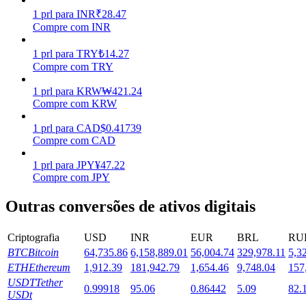
1
prl
para
INR
₹
28.47
Estacamento
Compre com INR
Altos retornos e acesso instantâneo
1
prl
para
TRY
₺
14.27
Compre com TRY
1
prl
para
KRW
₩
421.24
Compre com KRW
1
prl
para
CAD
$
0.41739
Compre com CAD
1
prl
para
JPY
¥
47.22
Compre com JPY
Launchpool
Outras conversões de ativos digitais
Staking flexível para ganhar tokens populares.
Criptografia
USD
INR
EUR
BRL
RU
BTC
Bitcoin
64,735.86
6,158,889.01
56,004.74
329,978.11
5,3
ETH
Ethereum
1,912.39
181,942.79
1,654.46
9,748.04
157
USDT
Tether
0.99918
95.06
0.86442
5.09
82.
USDt