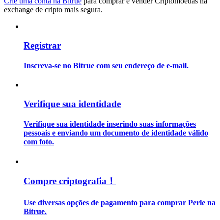
Crie uma conta na Bitrue
para comprar e vender Criptomoedas na
exchange de cripto mais segura.
Guia
Guia para iniciantes em futuros
Registrar
Inscreva-se no Bitrue com seu endereço de e-mail.
Verifique sua identidade
Verifique sua identidade inserindo suas informações
pessoais e enviando um documento de identidade válido
Estratégias de negociação
com foto.
Aprenda como se manter lucrativo
Compre criptografia！
Use diversas opções de pagamento para comprar Perle na
Bitrue.