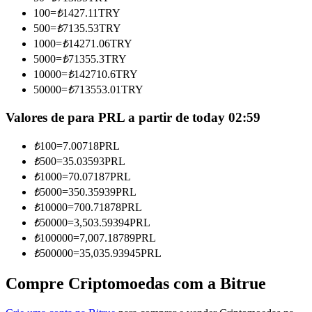
Torne-se um Trader de Cópias
100
=
₺
1427.11
TRY
500
=
₺
7135.53
TRY
Desfrute da partilha de lucros e comissões de copy trading
1000
=
₺
14271.06
TRY
5000
=
₺
71355.3
TRY
10000
=
₺
142710.6
TRY
50000
=
₺
713553.01
TRY
Valores de para PRL a partir de today 02:59
₺
100
=
7.00718
PRL
₺
500
=
35.03593
PRL
Informação
₺
1000
=
70.07187
PRL
₺
5000
=
350.35939
PRL
Análise de big data, incluindo informações comerciais, etc.
₺
10000
=
700.71878
PRL
₺
50000
=
3,503.59394
PRL
₺
100000
=
7,007.18789
PRL
₺
500000
=
35,035.93945
PRL
Compre Criptomoedas com a Bitrue