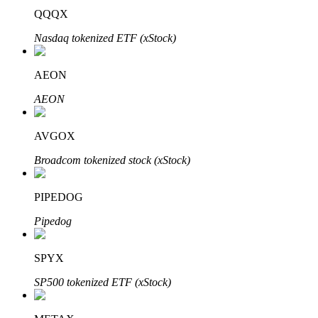
QQQX
Nasdaq tokenized ETF (xStock)
AEON
Parceiros Bitrue
AEON
AVGOX
Broadcom tokenized stock (xStock)
PIPEDOG
Pipedog
Afiliados Bitrue
Até 65% de comissões!
SPYX
SP500 tokenized ETF (xStock)