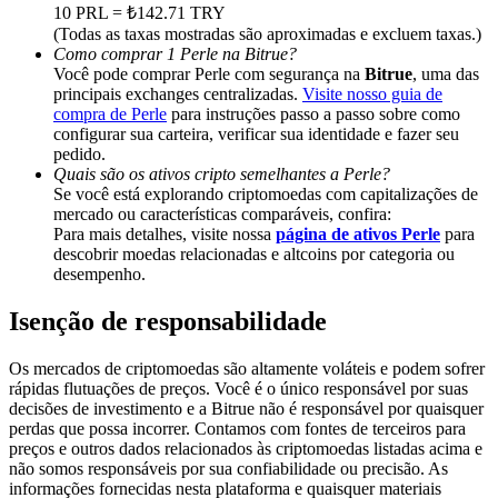
Deposit & Trade BTC to Share 25000 USDT prize pool!
10 PRL = ₺142.71 TRY
(Todas as taxas mostradas são aproximadas e excluem taxas.)
Como comprar 1 Perle na Bitrue?
Você pode comprar Perle com segurança na
Bitrue
, uma das
principais exchanges centralizadas.
Visite nosso guia de
Deposit CASHCAT & Win
compra de Perle
para instruções passo a passo sobre como
configurar sua carteira, verificar sua identidade e fazer seu
Share 500000 CASHCAT prize pool
pedido.
Quais são os ativos cripto semelhantes a Perle?
Se você está explorando criptomoedas com capitalizações de
mercado ou características comparáveis, confira:
Para mais detalhes, visite nossa
página de ativos Perle
para
Exclusive for BitMart Users
descobrir moedas relacionadas e altcoins por categoria ou
desempenho.
Register & Trade to Win 500,000 USDT
Isenção de responsabilidade
Os mercados de criptomoedas são altamente voláteis e podem sofrer
Precious Metals Trading Carnival
rápidas flutuações de preços. Você é o único responsável por suas
decisões de investimento e a Bitrue não é responsável por quaisquer
Trade Gold & Silver · 33,333 USDT Bonus
perdas que possa incorrer. Contamos com fontes de terceiros para
preços e outros dados relacionados às criptomoedas listadas acima e
não somos responsáveis por sua confiabilidade ou precisão. As
informações fornecidas nesta plataforma e quaisquer materiais