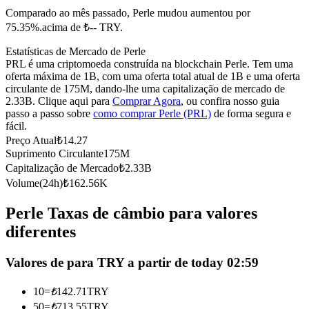
Comparado ao mês passado, Perle mudou aumentou por
Futuros usando USDC como garantia
75.35%.acima de ₺-- TRY.
Estatísticas de Mercado de Perle
PRL é uma criptomoeda construída na blockchain Perle. Tem uma
oferta máxima de 1B, com uma oferta total atual de 1B e uma oferta
circulante de 175M, dando-lhe uma capitalização de mercado de
2.33B. Clique aqui para
Comprar Agora
, ou confira nosso guia
passo a passo sobre
como comprar Perle (PRL)
de forma segura e
fácil.
Preço Atual
₺
14.27
Suprimento Circulante
175M
Copiar Trading
Capitalização de Mercado
₺
2.33B
Junte-se aos principais traders
Volume(24h)
₺
162.56K
Perle Taxas de câmbio para valores
diferentes
Valores de para TRY a partir de today 02:59
10
=
₺
142.71
TRY
50
=
₺
713.55
TRY