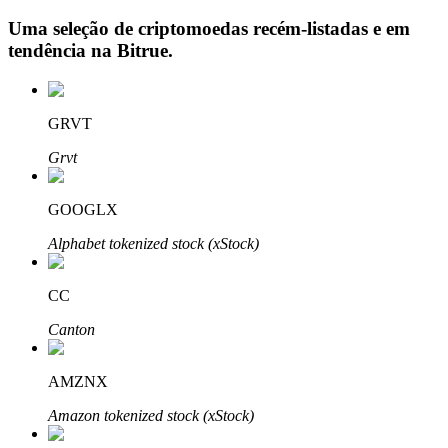
Uma seleção de criptomoedas recém-listadas e em
tendência na
Bitrue
.
Investimento Automático
GRVT
Obtenha lucro a longo prazo e interesses flexíveis
Grvt
GOOGLX
Alphabet tokenized stock (xStock)
CC
Aprenda a apostar
Canton
Aprenda como ganhar renda passiva
AMZNX
Bitrue
AI
Amazon tokenized stock (xStock)