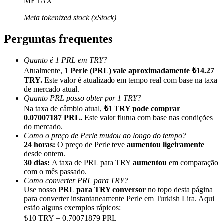
METAX
Meta tokenized stock (xStock)
Perguntas frequentes
Indicação
Quanto é 1 PRL em TRY?
Atualmente,
1 Perle (PRL) vale aproximadamente ₺14.27
Convide um amigo para receber recompensas em dinheiro
TRY.
Este valor é atualizado em tempo real com base na taxa
de mercado atual.
BTC Welcome Rewards
Quanto PRL posso obter por 1 TRY?
Na taxa de câmbio atual,
₺1 TRY pode comprar
0.07007187 PRL.
Este valor flutua com base nas condições
do mercado.
Como o preço de Perle mudou ao longo do tempo?
24 horas:
O preço de Perle teve
aumentou ligeiramente
desde ontem.
30 dias:
A taxa de PRL para TRY
aumentou
em comparação
com o mês passado.
Como converter PRL para TRY?
Use nosso
PRL para TRY conversor
no topo desta página
para converter instantaneamente Perle em Turkish Lira. Aqui
estão alguns exemplos rápidos:
BTC Welcome Rewards
₺10 TRY = 0.70071879 PRL