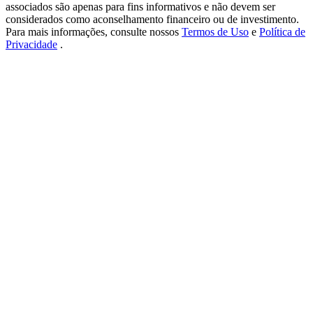
USDT New User Exclusive 10% APR
associados são apenas para fins informativos e não devem ser
considerados como aconselhamento financeiro ou de investimento.
USDT Flexible Staking | Daily Rewards
Para mais informações, consulte nossos
Termos de Uso
e
Política de
Privacidade
.
BTC New User Exclusive: 6.5% APR
BTC Flexible Staking | Daily Rewards
Mais eventos
Ganhe prêmios e recompensas exclusivas
Centro de recompensas