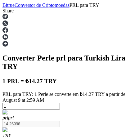
Bitrue
Conversor de Criptomoedas
PRL
para
TRY
Share
Futuros
Converter Perle
prl
para Turkish Lira
TRY
1 PRL = ₺14.27 TRY
Futuros de USDT
PRL para TRY: 1 Perle se converte em ₺14.27 TRY a partir de
August 9 at 2:59 AM
Futuros usando USDT como garantia
prl
prl
TRY