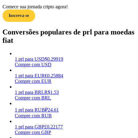
Comece sua jornada cripto agora!
Ganhar
Inscreva-se
Conversões populares de prl para moedas
fiat
1
prl
para
USD
$
0.29919
Compre com USD
1
prl
para
EUR
€
0.25884
Porquinho poderoso
Compre com EUR
Ganhe recompensas competitivas diariamente
1
prl
para
BRL
R$
1.53
Compre com BRL
1
prl
para
RUB
₽
24.61
Compre com RUB
1
prl
para
GBP
£
0.22177
Compre com GBP