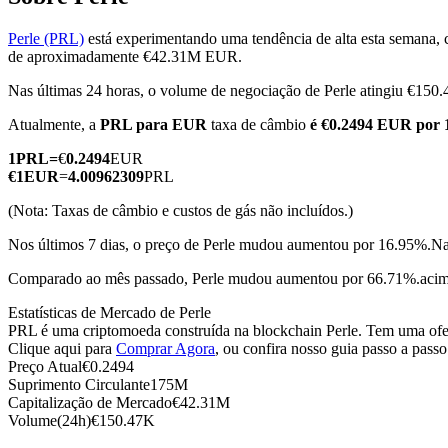
Perle (PRL)
está experimentando uma tendência de alta esta semana, 
de aproximadamente €42.31M EUR.
Nas últimas 24 horas, o volume de negociação de Perle atingiu €15
Futuros COIN-M
Atualmente, a
PRL para EUR
taxa de câmbio
é €0.2494 EUR por
Futuros de criptomoeda
1
PRL
=
€
0.2494
EUR
€
1
EUR
=
4.00962309
PRL
TradFi
(Nota: Taxas de câmbio e custos de gás não incluídos.)
Derivativos de ações, câmbio, metais preciosos e commodities
Nos últimos 7 dias, o preço de Perle mudou aumentou por 16.95%.
Na
Comparado ao mês passado, Perle mudou aumentou por 66.71%.acim
Estatísticas de Mercado de Perle
PRL é uma criptomoeda construída na blockchain Perle. Tem uma ofer
Clique aqui para
Comprar Agora
, ou confira nosso guia passo a pass
Preço Atual
€
0.2494
Suprimento Circulante
175M
Capitalização de Mercado
€
42.31M
Volume(24h)
€
150.47K
Futuros de USDC