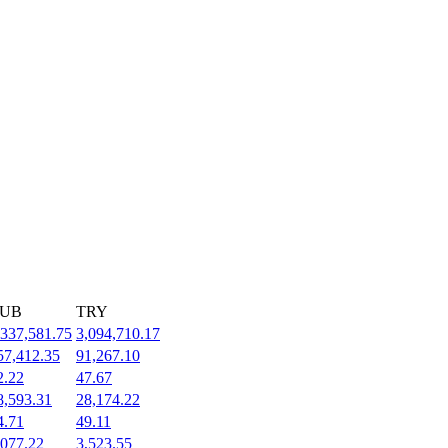
UB
TRY
,337,581.75
3,094,710.17
57,412.35
91,267.10
2.22
47.67
8,593.31
28,174.22
4.71
49.11
,077.22
3,523.55