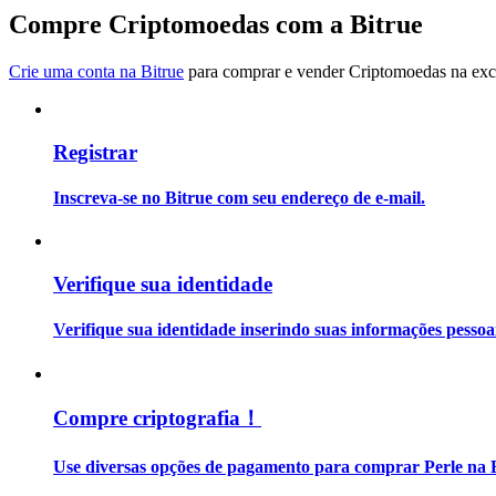
Torne-se um Trader de Cópias
Compre Criptomoedas com a Bitrue
Desfrute da partilha de lucros e comissões de copy trading
Crie uma conta na Bitrue
para comprar e vender Criptomoedas na exch
Registrar
Inscreva-se no Bitrue com seu endereço de e-mail.
Informação
Verifique sua identidade
Análise de big data, incluindo informações comerciais, etc.
Verifique sua identidade inserindo suas informações pesso
Compre criptografia！
Use diversas opções de pagamento para comprar Perle na B