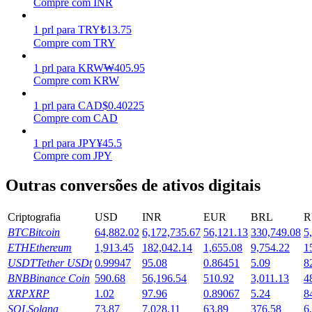
Compre com INR
Ganhar
1
prl
para
TRY
₺
13.75
Compre com TRY
1
prl
para
KRW
₩
405.95
Compre com KRW
1
prl
para
CAD
$
0.40225
Compre com CAD
1
prl
para
JPY
¥
45.5
Compre com JPY
Porquinho poderoso
Outras conversões de ativos digitais
Ganhe recompensas competitivas diariamente
Criptografia
USD
INR
EUR
BRL
R
BTC
Bitcoin
64,882.02
6,172,735.67
56,121.13
330,749.08
5
ETH
Ethereum
1,913.45
182,042.14
1,655.08
9,754.22
1
USDT
Tether USDt
0.99947
95.08
0.86451
5.09
8
BNB
Binance Coin
590.68
56,196.54
510.92
3,011.13
4
XRP
XRP
1.02
97.96
0.89067
5.24
8
SOL
Solana
73.87
7,028.11
63.89
376.58
6