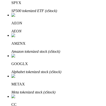
SPYX
SP500 tokenized ETF (xStock)
Bloqueios de BTR
Investimentos exclusivos para titulares de BTR
AEON
AEON
AMZNX
Amazon tokenized stock (xStock)
GOOGLX
Empréstimos
Alphabet tokenized stock (xStock)
Serviço de empréstimo apoiado por criptografia
METAX
Meta tokenized stock (xStock)
CC