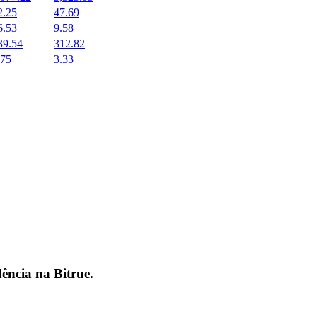
2.25
47.69
6.53
9.58
39.54
312.82
.75
3.33
dência na
Bitrue
.