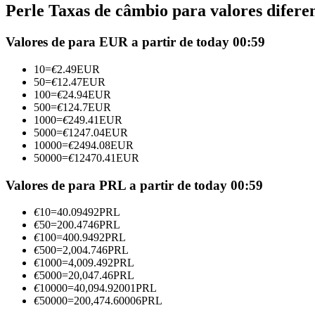
Perle Taxas de câmbio para valores difere
Futuros usando USDC como garantia
Valores de para EUR a partir de today 00:59
10
=
€
2.49
EUR
50
=
€
12.47
EUR
100
=
€
24.94
EUR
500
=
€
124.7
EUR
1000
=
€
249.41
EUR
5000
=
€
1247.04
EUR
10000
=
€
2494.08
EUR
50000
=
€
12470.41
EUR
Copiar Trading
Junte-se aos principais traders
Valores de para PRL a partir de today 00:59
€
10
=
40.09492
PRL
€
50
=
200.4746
PRL
€
100
=
400.9492
PRL
€
500
=
2,004.746
PRL
€
1000
=
4,009.492
PRL
€
5000
=
20,047.46
PRL
€
10000
=
40,094.92001
PRL
€
50000
=
200,474.60006
PRL