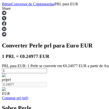
Bitrue
Conversor de Criptomoedas
PRL
para
EUR
Share
Futuros
Converter Perle
prl
para Euro
EUR
1 PRL = €0.24977 EUR
PRL para EUR: 1 Perle se converte em €0.24977 EUR a partir de Au
Futuros de USDT
prl
prl
Futuros usando USDT como garantia
EUR
Comprar
prl
(
prl
)
Sobre Perle