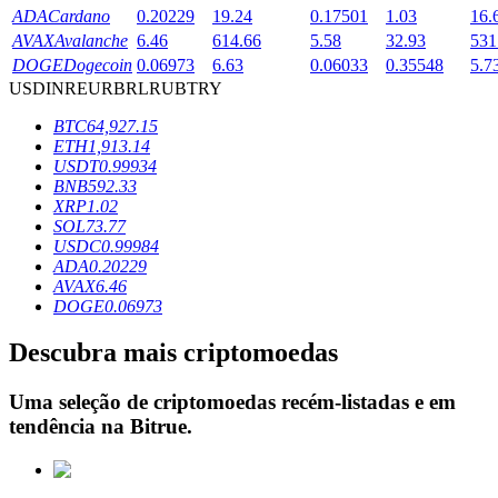
ADA
Cardano
0.20229
19.24
0.17501
1.03
16.
AVAX
Avalanche
6.46
614.66
5.58
32.93
531
DOGE
Dogecoin
0.06973
6.63
0.06033
0.35548
5.7
Bloqueios de BTR
USD
INR
EUR
BRL
RUB
TRY
Investimentos exclusivos para titulares de BTR
BTC
64,927.15
ETH
1,913.14
USDT
0.99934
BNB
592.33
XRP
1.02
SOL
73.77
USDC
0.99984
ADA
0.20229
AVAX
6.46
DOGE
0.06973
Empréstimos
Descubra mais criptomoedas
Serviço de empréstimo apoiado por criptografia
Uma seleção de criptomoedas recém-listadas e em
tendência na
Bitrue
.