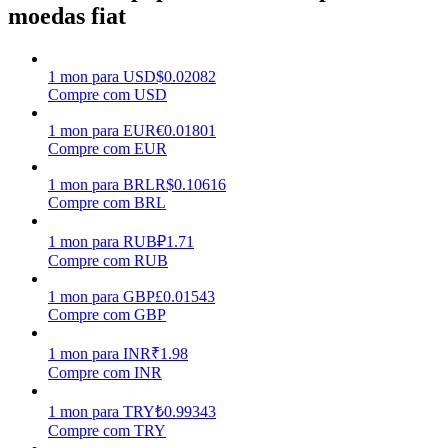
moedas fiat
Ganhar
1
mon
para
USD
$
0.02082
Compre com USD
1
mon
para
EUR
€
0.01801
Compre com EUR
1
mon
para
BRL
R$
0.10616
Compre com BRL
1
mon
para
RUB
₽
1.71
Porquinho poderoso
Compre com RUB
Ganhe recompensas competitivas diariamente
1
mon
para
GBP
£
0.01543
Compre com GBP
1
mon
para
INR
₹
1.98
Compre com INR
1
mon
para
TRY
₺
0.99343
Compre com TRY