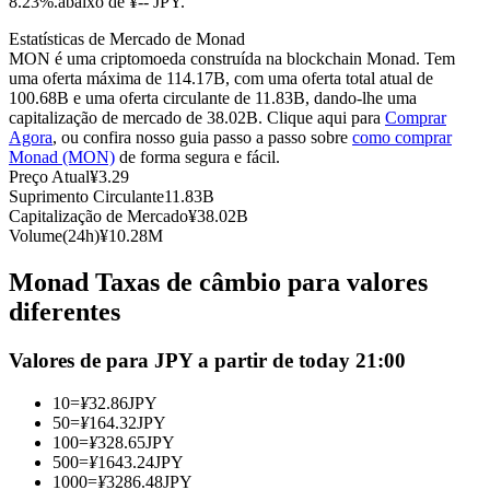
8.23%.abaixo de ¥-- JPY.
Futuros usando USDC como garantia
Estatísticas de Mercado de Monad
MON é uma criptomoeda construída na blockchain Monad. Tem
uma oferta máxima de 114.17B, com uma oferta total atual de
100.68B e uma oferta circulante de 11.83B, dando-lhe uma
capitalização de mercado de 38.02B. Clique aqui para
Comprar
Agora
, ou confira nosso guia passo a passo sobre
como comprar
Monad (MON)
de forma segura e fácil.
Preço Atual
¥
3.29
Suprimento Circulante
11.83B
Capitalização de Mercado
¥
38.02B
Volume(24h)
¥
10.28M
Copiar Trading
Monad Taxas de câmbio para valores
Junte-se aos principais traders
diferentes
Valores de para JPY a partir de today 21:00
10
=
¥
32.86
JPY
50
=
¥
164.32
JPY
100
=
¥
328.65
JPY
500
=
¥
1643.24
JPY
1000
=
¥
3286.48
JPY