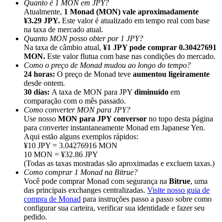
Quanto é 1 MON em JPY?
Atualmente,
1 Monad (MON) vale aproximadamente
¥3.29 JPY.
Este valor é atualizado em tempo real com base
na taxa de mercado atual.
Quanto MON posso obter por 1 JPY?
Na taxa de câmbio atual,
¥1 JPY pode comprar 0.30427691
MON.
Este valor flutua com base nas condições do mercado.
Indicação
Como o preço de Monad mudou ao longo do tempo?
Convide um amigo para receber recompensas em dinheiro
24 horas:
O preço de Monad teve
aumentou ligeiramente
desde ontem.
BTC Welcome Rewards
30 dias:
A taxa de MON para JPY
diminuído
em
comparação com o mês passado.
Como converter MON para JPY?
Use nosso
MON para JPY conversor
no topo desta página
para converter instantaneamente Monad em Japanese Yen.
Aqui estão alguns exemplos rápidos:
¥10 JPY = 3.04276916 MON
10 MON = ¥32.86 JPY
(Todas as taxas mostradas são aproximadas e excluem taxas.)
Como comprar 1 Monad na Bitrue?
Você pode comprar Monad com segurança na
Bitrue
, uma
das principais exchanges centralizadas.
Visite nosso guia de
compra de Monad
para instruções passo a passo sobre como
configurar sua carteira, verificar sua identidade e fazer seu
BTC Welcome Rewards
pedido.