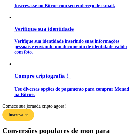
Inscreva-se no Bitrue com seu endereço de e-mail.
Guia
Guia para iniciantes em futuros
Verifique sua identidade
Verifique sua identidade inserindo suas informações
pessoais e enviando um documento de identidade válido
com foto.
Compre criptografia！
Estratégias de negociação
Use diversas opções de pagamento para comprar Monad
na Bitrue.
Aprenda como se manter lucrativo
Comece sua jornada cripto agora!
Inscreva-se
Conversões populares de mon para