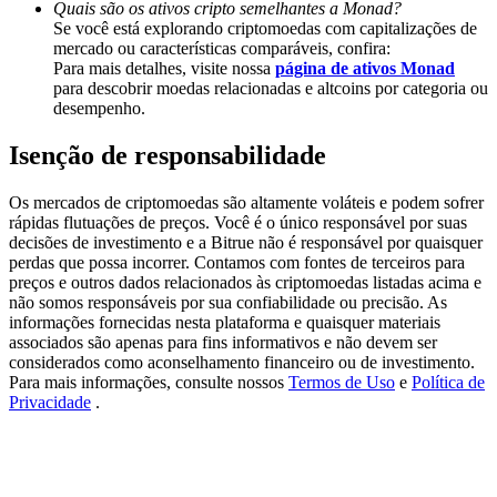
Quais são os ativos cripto semelhantes a Monad?
Deposit & Trade BTC to Share 25000 USDT prize pool!
Se você está explorando criptomoedas com capitalizações de
mercado ou características comparáveis, confira:
Para mais detalhes, visite nossa
página de ativos Monad
para descobrir moedas relacionadas e altcoins por categoria ou
Deposit CASHCAT & Win
desempenho.
Share 500000 CASHCAT prize pool
Isenção de responsabilidade
Os mercados de criptomoedas são altamente voláteis e podem sofrer
rápidas flutuações de preços. Você é o único responsável por suas
Exclusive for BitMart Users
decisões de investimento e a Bitrue não é responsável por quaisquer
perdas que possa incorrer. Contamos com fontes de terceiros para
Register & Trade to Win 500,000 USDT
preços e outros dados relacionados às criptomoedas listadas acima e
não somos responsáveis por sua confiabilidade ou precisão. As
informações fornecidas nesta plataforma e quaisquer materiais
associados são apenas para fins informativos e não devem ser
considerados como aconselhamento financeiro ou de investimento.
Precious Metals Trading Carnival
Para mais informações, consulte nossos
Termos de Uso
e
Política de
Privacidade
.
Trade Gold & Silver · 33,333 USDT Bonus