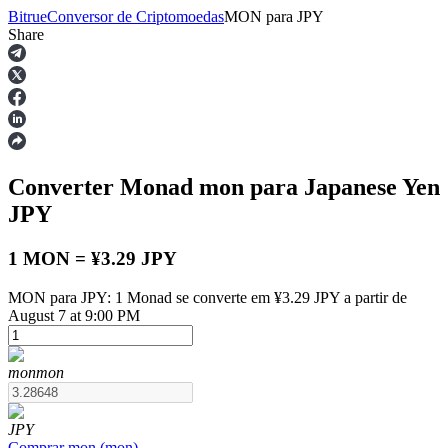
Bitrue
Conversor de Criptomoedas
MON
para
JPY
Share
Futuros
Converter Monad
mon
para Japanese Yen
JPY
1 MON = ¥3.29 JPY
MON para JPY: 1 Monad se converte em ¥3.29 JPY a partir de
Futuros de USDT
August 7 at 9:00 PM
Futuros usando USDT como garantia
mon
mon
JPY
Comprar
mon
(
mon
)