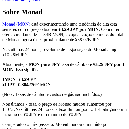
Sobre Monad
Monad (MON)
está experimentando uma tendência de alta esta
Futuros COIN-M
semana, com o preço atual
em ¥3.29 JPY por MON
. Com uma
oferta circulante de 11.83B MON, a capitalização de mercado total
Futuros de criptomoeda
de Monad agora é de aproximadamente ¥38.02B JPY.
Nas últimas 24 horas, o volume de negociação de Monad atingiu
¥10.28M JPY
TradFi
Atualmente, a
MON para JPY
taxa de câmbio
é ¥3.29 JPY por 1
Derivativos de ações, câmbio, metais preciosos e commodities
MON
. Isso significa:
1
MON
=
¥
3.29
JPY
¥
1
JPY
=
0.30427691
MON
(Nota: Taxas de câmbio e custos de gás não incluídos.)
Nos últimos 7 dias, o preço de Monad mudou aumentou por
1.16%.
Nas últimas 24 horas, a taxa flutuou por 1.31%, atingindo um
máximo de ¥0 JPY e um mínimo de ¥0 JPY.
Comparado ao mês passado, Monad mudou diminuído por
Futuros de USDC