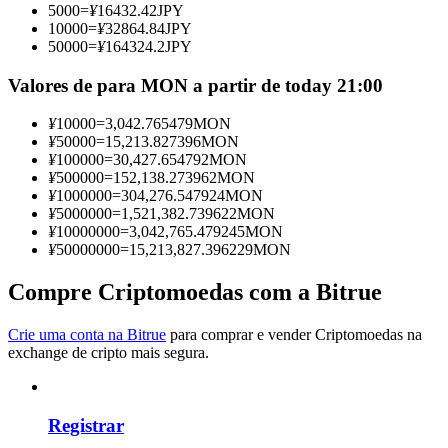
5000
=
¥
16432.42
JPY
Torne-se um Trader de Cópias
10000
=
¥
32864.84
JPY
50000
=
¥
164324.2
JPY
Desfrute da partilha de lucros e comissões de copy trading
Valores de para MON a partir de today 21:00
¥
10000
=
3,042.765479
MON
¥
50000
=
15,213.827396
MON
¥
100000
=
30,427.654792
MON
¥
500000
=
152,138.273962
MON
¥
1000000
=
304,276.547924
MON
¥
5000000
=
1,521,382.739622
MON
¥
10000000
=
3,042,765.479245
MON
¥
50000000
=
15,213,827.396229
MON
Informação
Análise de big data, incluindo informações comerciais, etc.
Compre Criptomoedas com a Bitrue
Crie uma conta na Bitrue
para comprar e vender Criptomoedas na
exchange de cripto mais segura.
Registrar