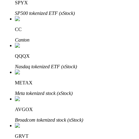
SPYX
SP500 tokenized ETF (xStock)
Investimento Automático
CC
Obtenha lucro a longo prazo e interesses flexíveis
Canton
QQQX
Nasdaq tokenized ETF (xStock)
METAX
Meta tokenized stock (xStock)
Aprenda a apostar
AVGOX
Aprenda como ganhar renda passiva
Broadcom tokenized stock (xStock)
Bitrue
AI
GRVT