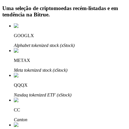
Uma seleção de criptomoedas recém-listadas e em
tendência na
Bitrue
.
Investimento Automático
GOOGLX
Obtenha lucro a longo prazo e interesses flexíveis
Alphabet tokenized stock (xStock)
METAX
Meta tokenized stock (xStock)
QQQX
Aprenda a apostar
Nasdaq tokenized ETF (xStock)
Aprenda como ganhar renda passiva
CC
Bitrue
AI
Canton