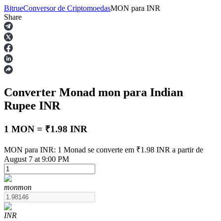
Bitrue
Conversor de Criptomoedas
MON
para
INR
Share
Futuros
Converter Monad
mon
para Indian
Rupee
INR
1 MON = ₹1.98 INR
Futuros de USDT
MON para INR: 1 Monad se converte em ₹1.98 INR a partir de
August 7 at 9:00 PM
Futuros usando USDT como garantia
mon
mon
INR