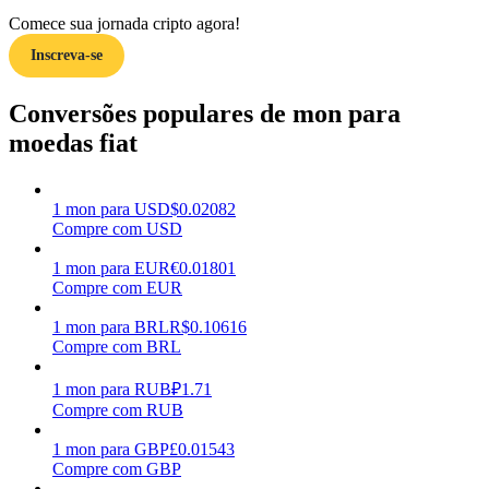
Comece sua jornada cripto agora!
Ganhar
Inscreva-se
Conversões populares de mon para
moedas fiat
1
mon
para
USD
$
0.02082
Compre com USD
1
mon
para
EUR
€
0.01801
Porquinho poderoso
Compre com EUR
Ganhe recompensas competitivas diariamente
1
mon
para
BRL
R$
0.10616
Compre com BRL
1
mon
para
RUB
₽
1.71
Compre com RUB
1
mon
para
GBP
£
0.01543
Compre com GBP