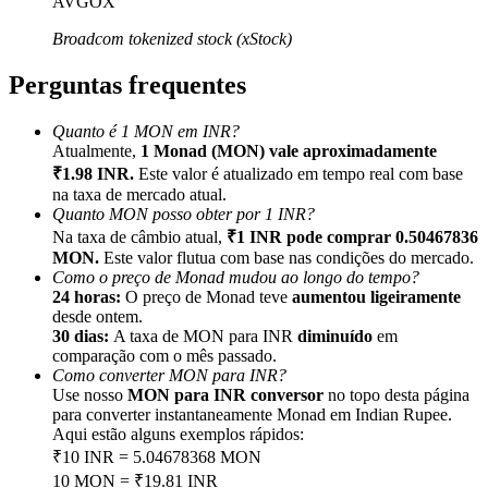
AVGOX
Broadcom tokenized stock (xStock)
Perguntas frequentes
Indicação
Quanto é 1 MON em INR?
Atualmente,
1 Monad (MON) vale aproximadamente
Convide um amigo para receber recompensas em dinheiro
₹1.98 INR.
Este valor é atualizado em tempo real com base
na taxa de mercado atual.
BTC Welcome Rewards
Quanto MON posso obter por 1 INR?
Na taxa de câmbio atual,
₹1 INR pode comprar 0.50467836
MON.
Este valor flutua com base nas condições do mercado.
Como o preço de Monad mudou ao longo do tempo?
24 horas:
O preço de Monad teve
aumentou ligeiramente
desde ontem.
30 dias:
A taxa de MON para INR
diminuído
em
comparação com o mês passado.
Como converter MON para INR?
Use nosso
MON para INR conversor
no topo desta página
para converter instantaneamente Monad em Indian Rupee.
Aqui estão alguns exemplos rápidos:
₹10 INR = 5.04678368 MON
BTC Welcome Rewards
10 MON = ₹19.81 INR