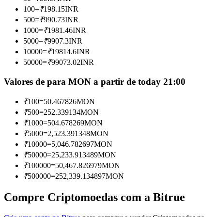
Torne-se um Trader de Cópias
100
=
₹
198.15
INR
500
=
₹
990.73
INR
Desfrute da partilha de lucros e comissões de copy trading
1000
=
₹
1981.46
INR
5000
=
₹
9907.3
INR
10000
=
₹
19814.6
INR
50000
=
₹
99073.02
INR
Valores de para MON a partir de today 21:00
₹
100
=
50.467826
MON
₹
500
=
252.339134
MON
Informação
₹
1000
=
504.678269
MON
₹
5000
=
2,523.391348
MON
Análise de big data, incluindo informações comerciais, etc.
₹
10000
=
5,046.782697
MON
₹
50000
=
25,233.913489
MON
₹
100000
=
50,467.826979
MON
₹
500000
=
252,339.134897
MON
Compre Criptomoedas com a Bitrue