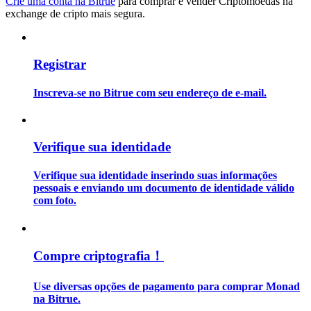
Crie uma conta na Bitrue
para comprar e vender Criptomoedas na
exchange de cripto mais segura.
Guia
Guia para iniciantes em futuros
Registrar
Inscreva-se no Bitrue com seu endereço de e-mail.
Verifique sua identidade
Verifique sua identidade inserindo suas informações
pessoais e enviando um documento de identidade válido
Estratégias de negociação
com foto.
Aprenda como se manter lucrativo
Compre criptografia！
Use diversas opções de pagamento para comprar Monad
na Bitrue.