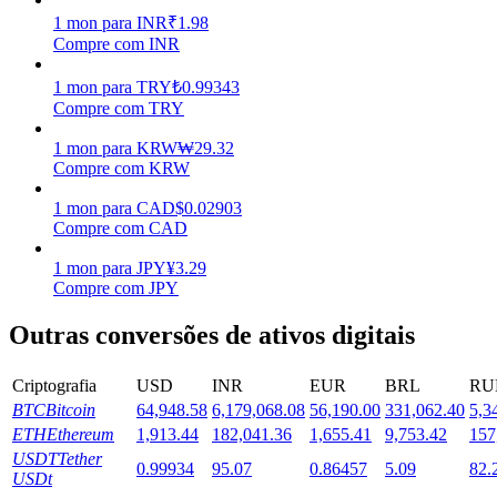
1
mon
para
INR
₹
1.98
Estacamento
Compre com INR
Altos retornos e acesso instantâneo
1
mon
para
TRY
₺
0.99343
Compre com TRY
1
mon
para
KRW
₩
29.32
Compre com KRW
1
mon
para
CAD
$
0.02903
Compre com CAD
1
mon
para
JPY
¥
3.29
Compre com JPY
Launchpool
Outras conversões de ativos digitais
Staking flexível para ganhar tokens populares.
Criptografia
USD
INR
EUR
BRL
RU
BTC
Bitcoin
64,948.58
6,179,068.08
56,190.00
331,062.40
5,3
ETH
Ethereum
1,913.44
182,041.36
1,655.41
9,753.42
157
USDT
Tether
0.99934
95.07
0.86457
5.09
82.
USDt