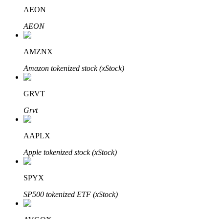
AEON
AEON
AMZNX
Parceiros Bitrue
Amazon tokenized stock (xStock)
GRVT
Grvt
AAPLX
Apple tokenized stock (xStock)
Afiliados Bitrue
Até 65% de comissões!
SPYX
SP500 tokenized ETF (xStock)