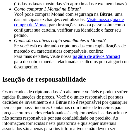
Deposit & Trade BTC to Share 25000 USDT prize pool!
(Todas as taxas mostradas são aproximadas e excluem taxas.)
Como comprar 1 Monad na Bitrue?
Você pode comprar Monad com segurança na
Bitrue
, uma
das principais exchanges centralizadas.
Visite nosso guia de
compra de Monad
para instruções passo a passo sobre como
Deposit CASHCAT & Win
configurar sua carteira, verificar sua identidade e fazer seu
pedido.
Share 500000 CASHCAT prize pool
Quais são os ativos cripto semelhantes a Monad?
Se você está explorando criptomoedas com capitalizações de
mercado ou características comparáveis, confira:
Para mais detalhes, visite nossa
página de ativos Monad
para descobrir moedas relacionadas e altcoins por categoria ou
Exclusive for BitMart Users
desempenho.
Register & Trade to Win 500,000 USDT
Isenção de responsabilidade
Os mercados de criptomoedas são altamente voláteis e podem sofrer
rápidas flutuações de preços. Você é o único responsável por suas
Precious Metals Trading Carnival
decisões de investimento e a Bitrue não é responsável por quaisquer
perdas que possa incorrer. Contamos com fontes de terceiros para
Trade Gold & Silver · 33,333 USDT Bonus
preços e outros dados relacionados às criptomoedas listadas acima e
não somos responsáveis por sua confiabilidade ou precisão. As
informações fornecidas nesta plataforma e quaisquer materiais
associados são apenas para fins informativos e não devem ser