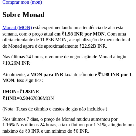
Comprar
mon
(
mon
)
Sobre Monad
Monad (MON)
está experimentando uma tendência de alta esta
Futuros COIN-M
semana, com o preço atual
em ₹1.98 INR por MON
. Com uma
Futuros de criptomoeda
oferta circulante de 11.83B MON, a capitalização de mercado total
de Monad agora é de aproximadamente ₹22.92B INR.
Nas últimas 24 horas, o volume de negociação de Monad atingiu
TradFi
₹10.26M INR
Derivativos de ações, câmbio, metais preciosos e commodities
Atualmente, a
MON para INR
taxa de câmbio
é ₹1.98 INR por 1
MON
. Isso significa:
1
MON
=
₹
1.98
INR
₹
1
INR
=
0.50467836
MON
(Nota: Taxas de câmbio e custos de gás não incluídos.)
Nos últimos 7 dias, o preço de Monad mudou aumentou por
1.16%.
Nas últimas 24 horas, a taxa flutuou por 1.31%, atingindo um
máximo de ₹0 INR e um mínimo de ₹0 INR.
Futuros de USDC