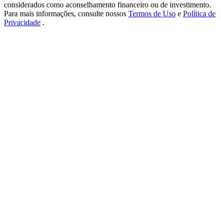
USDT New User Exclusive 10% APR
considerados como aconselhamento financeiro ou de investimento.
Para mais informações, consulte nossos
Termos de Uso
e
Política de
USDT Flexible Staking | Daily Rewards
Privacidade
.
BTC New User Exclusive: 6.5% APR
BTC Flexible Staking | Daily Rewards
Mais eventos
Ganhe prêmios e recompensas exclusivas
Centro de recompensas