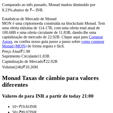
Comparado ao mês passado, Monad mudou diminuído por
Futuros usando USDC como garantia
8.23%.abaixo de ₹-- INR.
Estatísticas de Mercado de Monad
MON é uma criptomoeda construída na blockchain Monad. Tem
uma oferta máxima de 114.17B, com uma oferta total atual de
100.68B e uma oferta circulante de 11.83B, dando-lhe uma
capitalização de mercado de 22.92B. Clique aqui para
Comprar
Agora
, ou confira nosso guia passo a passo sobre
como comprar
Monad (MON)
de forma segura e fácil.
Preço Atual
₹
1.98
Suprimento Circulante
11.83B
Copiar Trading
Capitalização de Mercado
₹
22.92B
Junte-se aos principais traders
Volume(24h)
₹
10.26M
Monad Taxas de câmbio para valores
diferentes
Valores de para INR a partir de today 21:00
10
=
₹
19.81
INR
50
=
₹
99.07
INR