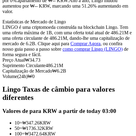
por 0%.apartamento de ₩-- KRW.
Ano a ano, Lingo mudou
aumentou por ₩-- KRW, marcando uma 51.26% aumentando em
Futuros usando USDC como garantia
valor.
Estatísticas de Mercado de Lingo
LINGO é uma criptomoeda construída na blockchain Lingo. Tem
uma oferta máxima de 1B, com uma oferta total atual de 486.21M e
uma oferta circulante de 486.21M, dando-lhe uma capitalização de
mercado de 6.2B. Clique aqui para
Comprar Agora
, ou confira
nosso guia passo a passo sobre
como comprar Lingo (LINGO)
de
forma segura e fácil.
Preço Atual
₩
34.73
Suprimento Circulante
486.21M
Copiar Trading
Capitalização de Mercado
₩
6.2B
Volume(24h)
₩
0
Junte-se aos principais traders
Lingo Taxas de câmbio para valores
diferentes
Valores de para KRW a partir de today 03:00
10
=
₩
347.26
KRW
50
=
₩
1736.32
KRW
100
=
₩
3472.64
KRW