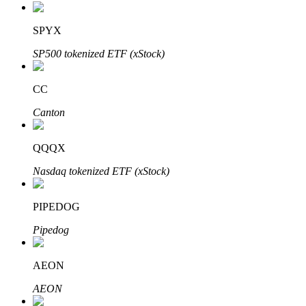
SPYX
SP500 tokenized ETF (xStock)
Investimento Automático
Obtenha lucro a longo prazo e interesses flexíveis
CC
Canton
QQQX
Nasdaq tokenized ETF (xStock)
PIPEDOG
Aprenda a apostar
Pipedog
Aprenda como ganhar renda passiva
AEON
Bitrue
AI
AEON