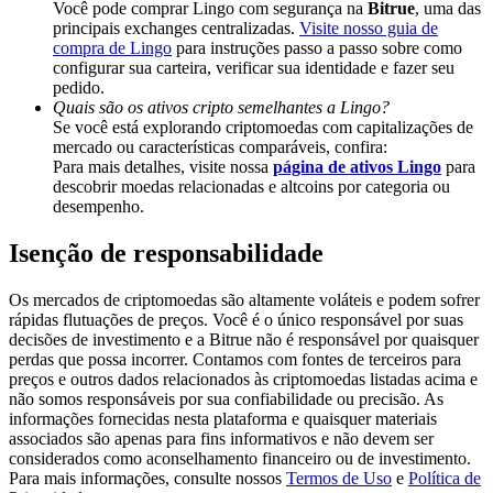
Você pode comprar Lingo com segurança na
Bitrue
, uma das
Deposit & Trade BTC to Share 25000 USDT prize pool!
principais exchanges centralizadas.
Visite nosso guia de
compra de Lingo
para instruções passo a passo sobre como
configurar sua carteira, verificar sua identidade e fazer seu
pedido.
Deposit CASHCAT & Win
Quais são os ativos cripto semelhantes a Lingo?
Se você está explorando criptomoedas com capitalizações de
Share 500000 CASHCAT prize pool
mercado ou características comparáveis, confira:
Para mais detalhes, visite nossa
página de ativos Lingo
para
descobrir moedas relacionadas e altcoins por categoria ou
desempenho.
Exclusive for BitMart Users
Isenção de responsabilidade
Register & Trade to Win 500,000 USDT
Os mercados de criptomoedas são altamente voláteis e podem sofrer
rápidas flutuações de preços. Você é o único responsável por suas
decisões de investimento e a Bitrue não é responsável por quaisquer
perdas que possa incorrer. Contamos com fontes de terceiros para
Precious Metals Trading Carnival
preços e outros dados relacionados às criptomoedas listadas acima e
não somos responsáveis por sua confiabilidade ou precisão. As
Trade Gold & Silver · 33,333 USDT Bonus
informações fornecidas nesta plataforma e quaisquer materiais
associados são apenas para fins informativos e não devem ser
considerados como aconselhamento financeiro ou de investimento.
Para mais informações, consulte nossos
Termos de Uso
e
Política de