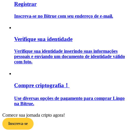
Registrar
Guia
Inscreva-se no Bitrue com seu endereço de e-mail.
Guia para iniciantes em futuros
Verifique sua identidade
Verifique sua identidade inserindo suas informações
pessoais e enviando um documento de identidade válido
com foto.
Estratégias de negociação
Compre criptografia！
Aprenda como se manter lucrativo
Use diversas opções de pagamento para comprar Lingo
na Bitrue.
Comece sua jornada cripto agora!
Inscreva-se