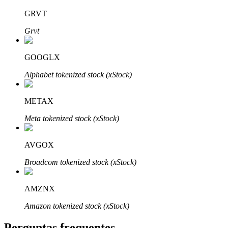
GRVT
Grvt
GOOGLX
Parceiros Bitrue
Alphabet tokenized stock (xStock)
METAX
Meta tokenized stock (xStock)
AVGOX
Broadcom tokenized stock (xStock)
Afiliados Bitrue
Até 65% de comissões!
AMZNX
Amazon tokenized stock (xStock)
Perguntas frequentes