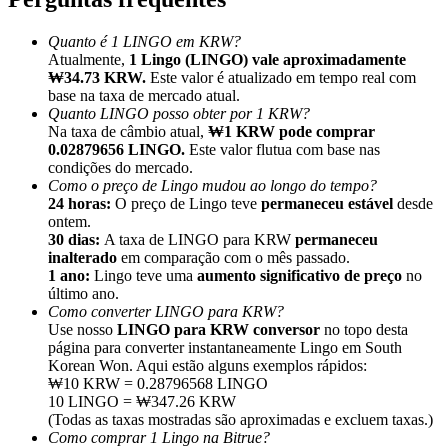
Quanto é 1 LINGO em KRW?
Atualmente,
1 Lingo (LINGO) vale aproximadamente
₩34.73 KRW.
Este valor é atualizado em tempo real com
base na taxa de mercado atual.
Quanto LINGO posso obter por 1 KRW?
Indicação
Na taxa de câmbio atual,
₩1 KRW pode comprar
Convide um amigo para receber recompensas em dinheiro
0.02879656 LINGO.
Este valor flutua com base nas
condições do mercado.
BTC Welcome Rewards
Como o preço de Lingo mudou ao longo do tempo?
24 horas:
O preço de Lingo teve
permaneceu estável
desde
ontem.
30 dias:
A taxa de LINGO para KRW
permaneceu
inalterado
em comparação com o mês passado.
1 ano:
Lingo teve uma
aumento significativo de preço
no
último ano.
Como converter LINGO para KRW?
Use nosso
LINGO para KRW conversor
no topo desta
página para converter instantaneamente Lingo em South
Korean Won. Aqui estão alguns exemplos rápidos:
₩10 KRW = 0.28796568 LINGO
10 LINGO = ₩347.26 KRW
(Todas as taxas mostradas são aproximadas e excluem taxas.)
BTC Welcome Rewards
Como comprar 1 Lingo na Bitrue?