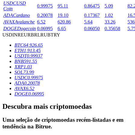
USDC
USD
0.99975
95.11
0.86475
5.09
82.
Coin
ADA
Cardano
0.20078
19.10
0.17367
1.02
16.
Bloqueios de BTR
AVAX
Avalanche
6.52
620.86
5.64
33.26
536
DOGE
Dogecoin
0.06995
6.65
0.06050
0.35658
5.7
Investimentos exclusivos para titulares de BTR
USD
INR
EUR
BRL
RUB
TRY
BTC
64,926.65
ETH
1,913.45
USDT
0.99937
BNB
591.55
XRP
1.03
SOL
73.99
USDC
0.99975
ADA
0.20078
AVAX
6.52
Empréstimos
DOGE
0.06995
Serviço de empréstimo apoiado por criptografia
Descubra mais criptomoedas
Uma seleção de criptomoedas recém-listadas e em
tendência na
Bitrue
.