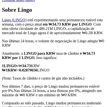
Sobre Lingo
Lingo (LINGO)
está experimentando uma permaneceu estável esta
Futuros COIN-M
semana, com o preço atual
em ₩34.73 KRW por LINGO
. Com
uma oferta circulante de 486.21M LINGO, a capitalização de
Futuros de criptomoeda
mercado total de Lingo agora é de aproximadamente ₩6.2B KRW.
Nas últimas 24 horas, o volume de negociação de Lingo atingiu ₩0
KRW
TradFi
Atualmente, a
LINGO para KRW
taxa de câmbio
é ₩34.73
Derivativos de ações, câmbio, metais preciosos e commodities
KRW por 1 LINGO
. Isso significa:
1
LINGO
=
₩
34.73
KRW
₩
1
KRW
=
0.02879656
LINGO
(Nota: Taxas de câmbio e custos de gás não incluídos.)
Nos últimos 7 dias, o preço de Lingo mudou permaneceu estável
por 0%.
Nas últimas 24 horas, a taxa flutuou por 0%, atingindo um
máximo de ₩0 KRW e um mínimo de ₩0 KRW.
Comparado ao mês passado, Lingo mudou permaneceu inalterado
Futuros de USDC