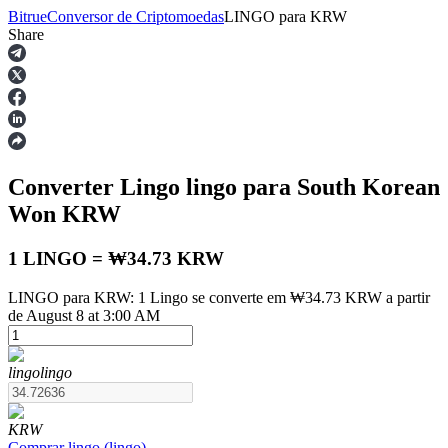
Bitrue
Conversor de Criptomoedas
LINGO
para
KRW
Share
Futuros
Converter Lingo
lingo
para South Korean
Won
KRW
1 LINGO = ₩34.73 KRW
LINGO para KRW: 1 Lingo se converte em ₩34.73 KRW a partir
Futuros de USDT
de August 8 at 3:00 AM
Futuros usando USDT como garantia
lingo
lingo
KRW
Comprar
lingo
(
lingo
)