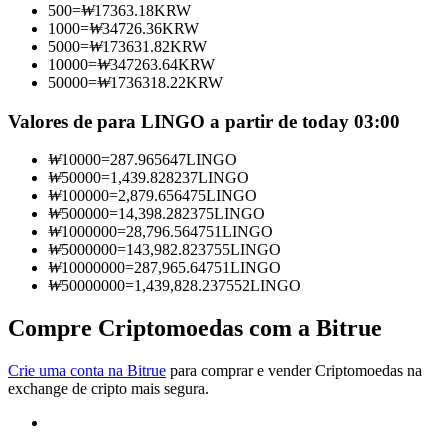
500
=
₩
17363.18
KRW
Torne-se um Trader de Cópias
1000
=
₩
34726.36
KRW
5000
=
₩
173631.82
KRW
Desfrute da partilha de lucros e comissões de copy trading
10000
=
₩
347263.64
KRW
50000
=
₩
1736318.22
KRW
Valores de para LINGO a partir de today 03:00
₩
10000
=
287.965647
LINGO
₩
50000
=
1,439.828237
LINGO
₩
100000
=
2,879.656475
LINGO
₩
500000
=
14,398.282375
LINGO
₩
1000000
=
28,796.564751
LINGO
₩
5000000
=
143,982.823755
LINGO
Informação
₩
10000000
=
287,965.64751
LINGO
₩
50000000
=
1,439,828.237552
LINGO
Análise de big data, incluindo informações comerciais, etc.
Compre Criptomoedas com a Bitrue
Crie uma conta na Bitrue
para comprar e vender Criptomoedas na
exchange de cripto mais segura.