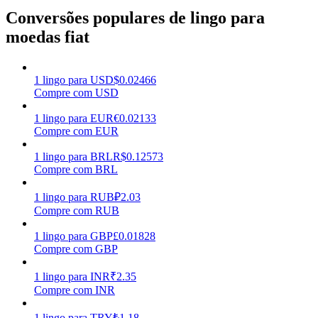
Conversões populares de lingo para
Ganhar
moedas fiat
1
lingo
para
USD
$
0.02466
Compre com USD
1
lingo
para
EUR
€
0.02133
Compre com EUR
1
lingo
para
BRL
R$
0.12573
Compre com BRL
Porquinho poderoso
1
lingo
para
RUB
₽
2.03
Ganhe recompensas competitivas diariamente
Compre com RUB
1
lingo
para
GBP
£
0.01828
Compre com GBP
1
lingo
para
INR
₹
2.35
Compre com INR
1
lingo
para
TRY
₺
1.18