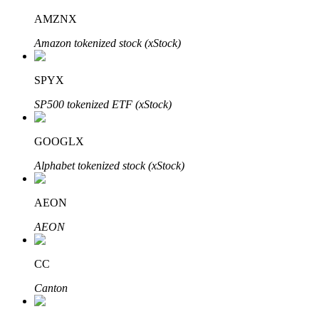
AMZNX
Amazon tokenized stock (xStock)
Investimento Automático
SPYX
Obtenha lucro a longo prazo e interesses flexíveis
SP500 tokenized ETF (xStock)
GOOGLX
Alphabet tokenized stock (xStock)
AEON
AEON
Aprenda a apostar
Aprenda como ganhar renda passiva
CC
Bitrue
AI
Canton