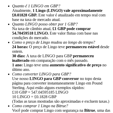
Quanto é 1 LINGO em GBP?
Atualmente,
1 Lingo (LINGO) vale aproximadamente
£0.01828 GBP.
Este valor é atualizado em tempo real com
base na taxa de mercado atual.
Quanto LINGO posso obter por 1 GBP?
Na taxa de câmbio atual,
£1 GBP pode comprar
Indicação
54.70459518 LINGO.
Este valor flutua com base nas
Convide um amigo para receber recompensas em dinheiro
condições do mercado.
Como o preço de Lingo mudou ao longo do tempo?
BTC Welcome Rewards
24 horas:
O preço de Lingo teve
permaneceu estável
desde
ontem.
30 dias:
A taxa de LINGO para GBP
permaneceu
inalterado
em comparação com o mês passado.
1 ano:
Lingo teve uma
aumento significativo de preço
no
último ano.
Como converter LINGO para GBP?
Use nosso
LINGO para GBP conversor
no topo desta
página para converter instantaneamente Lingo em Pound
Sterling. Aqui estão alguns exemplos rápidos:
£10 GBP = 547.04595185 LINGO
10 LINGO = £0.1828 GBP
(Todas as taxas mostradas são aproximadas e excluem taxas.)
Como comprar 1 Lingo na Bitrue?
BTC Welcome Rewards
Você pode comprar Lingo com segurança na
Bitrue
, uma das