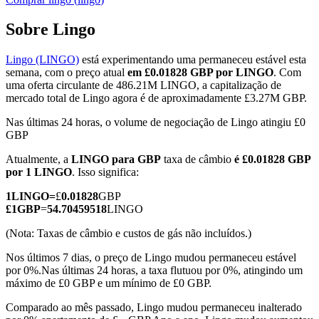
Sobre Lingo
Lingo (LINGO)
está experimentando uma permaneceu estável esta
Futuros COIN-M
semana, com o preço atual
em £0.01828 GBP por LINGO
. Com
uma oferta circulante de 486.21M LINGO, a capitalização de
Futuros de criptomoeda
mercado total de Lingo agora é de aproximadamente £3.27M GBP.
Nas últimas 24 horas, o volume de negociação de Lingo atingiu £0
GBP
TradFi
Atualmente, a
LINGO para GBP
taxa de câmbio
é £0.01828 GBP
Derivativos de ações, câmbio, metais preciosos e commodities
por 1 LINGO
. Isso significa:
1
LINGO
=
£
0.01828
GBP
£
1
GBP
=
54.70459518
LINGO
(Nota: Taxas de câmbio e custos de gás não incluídos.)
Nos últimos 7 dias, o preço de Lingo mudou permaneceu estável
por 0%.
Nas últimas 24 horas, a taxa flutuou por 0%, atingindo um
máximo de £0 GBP e um mínimo de £0 GBP.
Comparado ao mês passado, Lingo mudou permaneceu inalterado
Futuros de USDC