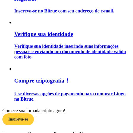
Inscreva-se no Bitrue com seu endereço de e-mail.
Guia
Guia para iniciantes em futuros
Verifique sua identidade
Verifique sua identidade inserindo suas informações
pessoais e enviando um documento de identidade válido
com foto.
Compre criptografia！
Estratégias de negociação
Use diversas opções de pagamento para comprar Lingo
Aprenda como se manter lucrativo
na Bitrue.
Comece sua jornada cripto agora!
Inscreva-se