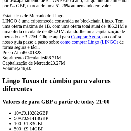
por 0%.apartamento de £-- GBP.
Ano a ano, Lingo mudou aumentou
por £-- GBP, marcando uma 51.26% aumentando em valor.
Futuros usando USDC como garantia
Estatísticas de Mercado de Lingo
LINGO é uma criptomoeda construída na blockchain Lingo. Tem
uma oferta máxima de 1B, com uma oferta total atual de 486.21M e
uma oferta circulante de 486.21M, dando-lhe uma capitalização de
mercado de 3.27M. Clique aqui para
Comprar Agora
, ou confira
nosso guia passo a passo sobre
como comprar Lingo (LINGO)
de
forma segura e fácil.
Preço Atual
£
0.01828
Suprimento Circulante
486.21M
Capitalização de Mercado
£
3.27M
Copiar Trading
Volume(24h)
£
0
Junte-se aos principais traders
Lingo Taxas de câmbio para valores
diferentes
Valores de para GBP a partir de today 21:00
10
=
£
0.18282
GBP
50
=
£
0.91413
GBP
100
=
£
1.83
GBP
500
=
£
9.14
GBP