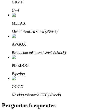
GRVT
Grvt
METAX
Parceiros Bitrue
Meta tokenized stock (xStock)
AVGOX
Broadcom tokenized stock (xStock)
PIPEDOG
Pipedog
Afiliados Bitrue
QQQX
Até 65% de comissões!
Nasdaq tokenized ETF (xStock)
Perguntas frequentes