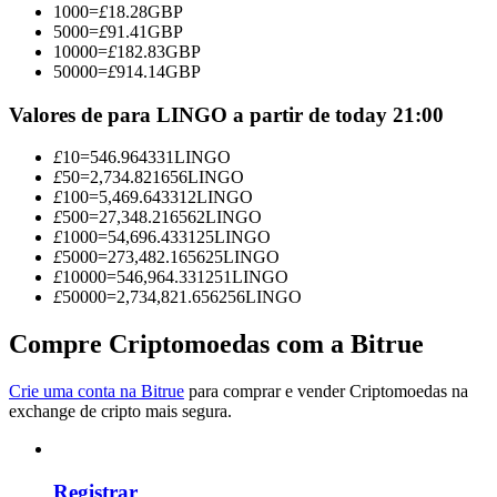
1000
=
£
18.28
GBP
Torne-se um Trader de Cópias
5000
=
£
91.41
GBP
10000
=
£
182.83
GBP
Desfrute da partilha de lucros e comissões de copy trading
50000
=
£
914.14
GBP
Valores de para LINGO a partir de today 21:00
£
10
=
546.964331
LINGO
£
50
=
2,734.821656
LINGO
£
100
=
5,469.643312
LINGO
£
500
=
27,348.216562
LINGO
£
1000
=
54,696.433125
LINGO
£
5000
=
273,482.165625
LINGO
£
10000
=
546,964.331251
LINGO
Informação
£
50000
=
2,734,821.656256
LINGO
Análise de big data, incluindo informações comerciais, etc.
Compre Criptomoedas com a Bitrue
Crie uma conta na Bitrue
para comprar e vender Criptomoedas na
exchange de cripto mais segura.
Registrar