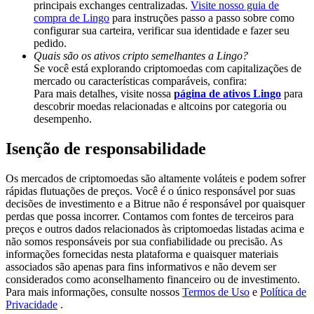
principais exchanges centralizadas.
Visite nosso guia de
Deposit & Trade BTC to Share 25000 USDT prize pool!
compra de Lingo
para instruções passo a passo sobre como
configurar sua carteira, verificar sua identidade e fazer seu
pedido.
Quais são os ativos cripto semelhantes a Lingo?
Deposit CASHCAT & Win
Se você está explorando criptomoedas com capitalizações de
mercado ou características comparáveis, confira:
Share 500000 CASHCAT prize pool
Para mais detalhes, visite nossa
página de ativos Lingo
para
descobrir moedas relacionadas e altcoins por categoria ou
desempenho.
Isenção de responsabilidade
Exclusive for BitMart Users
Register & Trade to Win 500,000 USDT
Os mercados de criptomoedas são altamente voláteis e podem sofrer
rápidas flutuações de preços. Você é o único responsável por suas
decisões de investimento e a Bitrue não é responsável por quaisquer
perdas que possa incorrer. Contamos com fontes de terceiros para
preços e outros dados relacionados às criptomoedas listadas acima e
Precious Metals Trading Carnival
não somos responsáveis por sua confiabilidade ou precisão. As
informações fornecidas nesta plataforma e quaisquer materiais
Trade Gold & Silver · 33,333 USDT Bonus
associados são apenas para fins informativos e não devem ser
considerados como aconselhamento financeiro ou de investimento.
Para mais informações, consulte nossos
Termos de Uso
e
Política de
Privacidade
.