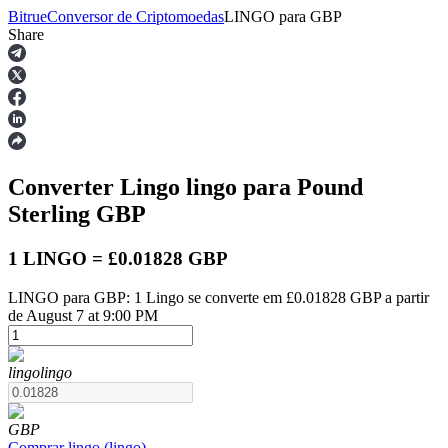
Bitrue
Conversor de Criptomoedas
LINGO
para
GBP
Share
Futuros
Converter Lingo
lingo
para Pound
Sterling
GBP
1 LINGO = £0.01828 GBP
LINGO para GBP: 1 Lingo se converte em £0.01828 GBP a partir
Futuros de USDT
de August 7 at 9:00 PM
Futuros usando USDT como garantia
lingo
lingo
GBP
Comprar
lingo
(
lingo
)