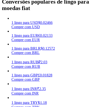
Conversões populares de lingo para
moedas fiat
Ganhar
1
lingo
para
USD
$
0.02466
Compre com USD
1
lingo
para
EUR
€
0.02133
Compre com EUR
1
lingo
para
BRL
R$
0.12572
Compre com BRL
Porquinho poderoso
1
lingo
para
RUB
₽
2.03
Compre com RUB
Ganhe recompensas competitivas diariamente
1
lingo
para
GBP
£
0.01828
Compre com GBP
1
lingo
para
INR
₹
2.35
Compre com INR
1
lingo
para
TRY
₺
1.18