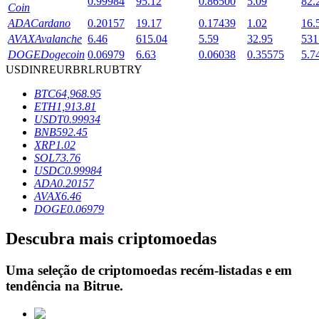
0.99984
95.12
0.86500
5.09
82.
Coin
ADA
Cardano
0.20157
19.17
0.17439
1.02
16.
AVAX
Avalanche
6.46
615.04
5.59
32.95
531
Bloqueios de BTR
DOGE
Dogecoin
0.06979
6.63
0.06038
0.35575
5.7
USD
INR
EUR
BRL
RUB
TRY
Investimentos exclusivos para titulares de BTR
BTC
64,968.95
ETH
1,913.81
USDT
0.99934
BNB
592.45
XRP
1.02
SOL
73.76
USDC
0.99984
ADA
0.20157
AVAX
6.46
DOGE
0.06979
Empréstimos
Descubra mais criptomoedas
Serviço de empréstimo apoiado por criptografia
Uma seleção de criptomoedas recém-listadas e em
tendência na
Bitrue
.