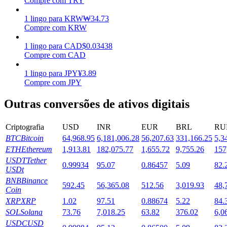
Compre com TRY
Estacamento
1
lingo
para
KRW
₩
34.73
Compre com KRW
Altos retornos e acesso instantâneo
1
lingo
para
CAD
$
0.03438
Compre com CAD
1
lingo
para
JPY
¥
3.89
Compre com JPY
Outras conversões de ativos digitais
Criptografia
USD
INR
EUR
BRL
RU
BTC
Bitcoin
64,968.95
6,181,006.28
56,207.63
331,166.25
5,3
Launchpool
ETH
Ethereum
1,913.81
182,075.77
1,655.72
9,755.26
157
Staking flexível para ganhar tokens populares.
USDT
Tether
0.99934
95.07
0.86457
5.09
82.
USDt
BNB
Binance
592.45
56,365.08
512.56
3,019.93
48,
Coin
XRP
XRP
1.02
97.51
0.88674
5.22
84.
SOL
Solana
73.76
7,018.25
63.82
376.02
6,0
USDC
USD