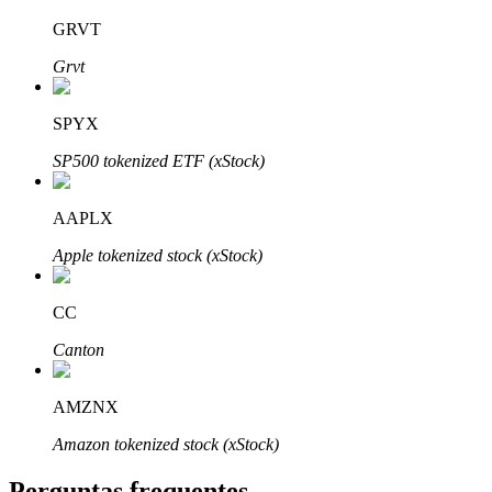
GRVT
Grvt
SPYX
Parceiros Bitrue
SP500 tokenized ETF (xStock)
AAPLX
Apple tokenized stock (xStock)
CC
Canton
Afiliados Bitrue
Até 65% de comissões!
AMZNX
Amazon tokenized stock (xStock)
Perguntas frequentes