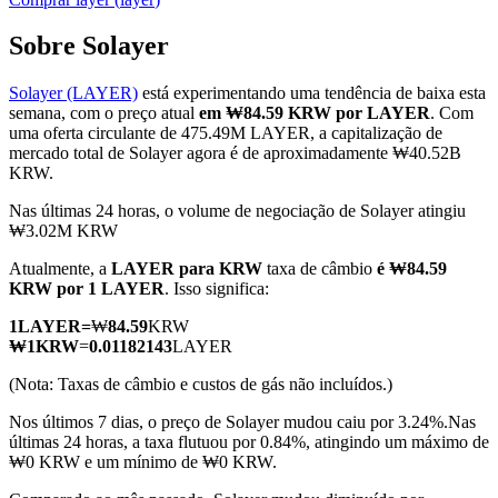
Sobre Solayer
Solayer (LAYER)
está experimentando uma tendência de baixa esta
Futuros COIN-M
semana, com o preço atual
em ₩84.59 KRW por LAYER
. Com
uma oferta circulante de 475.49M LAYER, a capitalização de
Futuros de criptomoeda
mercado total de Solayer agora é de aproximadamente ₩40.52B
KRW.
Nas últimas 24 horas, o volume de negociação de Solayer atingiu
TradFi
₩3.02M KRW
Derivativos de ações, câmbio, metais preciosos e commodities
Atualmente, a
LAYER para KRW
taxa de câmbio
é ₩84.59
KRW por 1 LAYER
. Isso significa:
1
LAYER
=
₩
84.59
KRW
₩
1
KRW
=
0.01182143
LAYER
(Nota: Taxas de câmbio e custos de gás não incluídos.)
Nos últimos 7 dias, o preço de Solayer mudou caiu por 3.24%.
Nas
últimas 24 horas, a taxa flutuou por 0.84%, atingindo um máximo de
₩0 KRW e um mínimo de ₩0 KRW.
Futuros de USDC