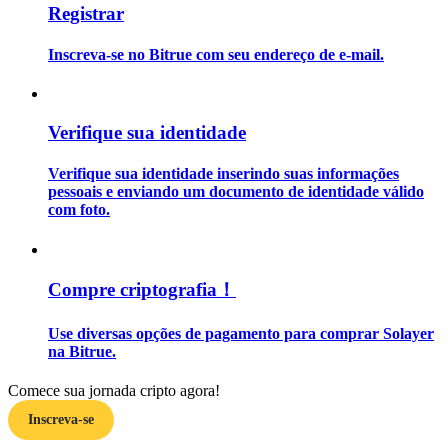
Registrar
Guia
Inscreva-se no Bitrue com seu endereço de e-mail.
Guia para iniciantes em futuros
Verifique sua identidade
Verifique sua identidade inserindo suas informações
pessoais e enviando um documento de identidade válido
com foto.
Estratégias de negociação
Compre criptografia！
Aprenda como se manter lucrativo
Use diversas opções de pagamento para comprar Solayer
na Bitrue.
Comece sua jornada cripto agora!
Inscreva-se