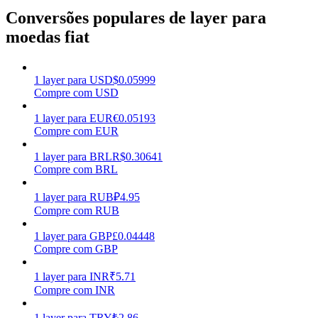
Conversões populares de layer para
Ganhar
moedas fiat
1
layer
para
USD
$
0.05999
Compre com USD
1
layer
para
EUR
€
0.05193
Compre com EUR
1
layer
para
BRL
R$
0.30641
Compre com BRL
Porquinho poderoso
1
layer
para
RUB
₽
4.95
Ganhe recompensas competitivas diariamente
Compre com RUB
1
layer
para
GBP
£
0.04448
Compre com GBP
1
layer
para
INR
₹
5.71
Compre com INR
1
layer
para
TRY
₺
2.86