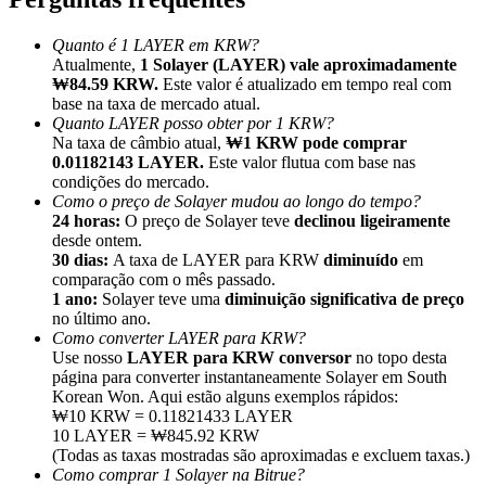
Quanto é 1 LAYER em KRW?
Atualmente,
1 Solayer (LAYER) vale aproximadamente
₩84.59 KRW.
Este valor é atualizado em tempo real com
base na taxa de mercado atual.
Quanto LAYER posso obter por 1 KRW?
Indicação
Na taxa de câmbio atual,
₩1 KRW pode comprar
Convide um amigo para receber recompensas em dinheiro
0.01182143 LAYER.
Este valor flutua com base nas
condições do mercado.
BTC Welcome Rewards
Como o preço de Solayer mudou ao longo do tempo?
24 horas:
O preço de Solayer teve
declinou ligeiramente
desde ontem.
30 dias:
A taxa de LAYER para KRW
diminuído
em
comparação com o mês passado.
1 ano:
Solayer teve uma
diminuição significativa de preço
no último ano.
Como converter LAYER para KRW?
Use nosso
LAYER para KRW conversor
no topo desta
página para converter instantaneamente Solayer em South
Korean Won. Aqui estão alguns exemplos rápidos:
₩10 KRW = 0.11821433 LAYER
10 LAYER = ₩845.92 KRW
(Todas as taxas mostradas são aproximadas e excluem taxas.)
BTC Welcome Rewards
Como comprar 1 Solayer na Bitrue?