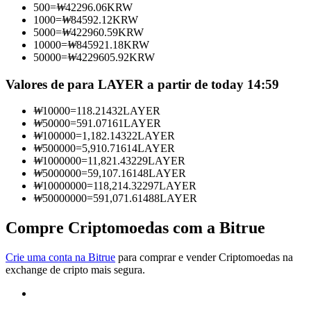
500
=
₩
42296.06
KRW
Torne-se um Trader de Cópias
1000
=
₩
84592.12
KRW
5000
=
₩
422960.59
KRW
Desfrute da partilha de lucros e comissões de copy trading
10000
=
₩
845921.18
KRW
50000
=
₩
4229605.92
KRW
Valores de para LAYER a partir de today 14:59
₩
10000
=
118.21432
LAYER
₩
50000
=
591.07161
LAYER
₩
100000
=
1,182.14322
LAYER
₩
500000
=
5,910.71614
LAYER
₩
1000000
=
11,821.43229
LAYER
₩
5000000
=
59,107.16148
LAYER
Informação
₩
10000000
=
118,214.32297
LAYER
₩
50000000
=
591,071.61488
LAYER
Análise de big data, incluindo informações comerciais, etc.
Compre Criptomoedas com a Bitrue
Crie uma conta na Bitrue
para comprar e vender Criptomoedas na
exchange de cripto mais segura.