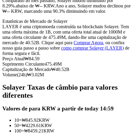
Comparado ao mês passado, Solayer mudou diminuído por
8.29%.abaixo de ₩-- KRW.
Ano a ano, Solayer mudou declinou por
Futuros usando USDC como garantia
₩-- KRW, marcando uma 90.3% diminuindo em valor.
Estatísticas de Mercado de Solayer
LAYER é uma criptomoeda construída na blockchain Solayer. Tem
uma oferta máxima de 1B, com uma oferta total atual de 1000M e
uma oferta circulante de 475.49M, dando-lhe uma capitalização de
mercado de 40.52B. Clique aqui para
Comprar Agora
, ou confira
nosso guia passo a passo sobre
como comprar Solayer (LAYER)
de
forma segura e fácil.
Preço Atual
₩
84.59
Suprimento Circulante
475.49M
Copiar Trading
Capitalização de Mercado
₩
40.52B
Volume(24h)
₩
3.02M
Junte-se aos principais traders
Solayer Taxas de câmbio para valores
diferentes
Valores de para KRW a partir de today 14:59
10
=
₩
845.92
KRW
50
=
₩
4229.61
KRW
100
=
₩
8459.21
KRW