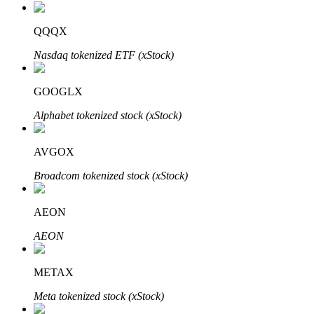
QQQX
Nasdaq tokenized ETF (xStock)
Investimento Automático
Obtenha lucro a longo prazo e interesses flexíveis
GOOGLX
Alphabet tokenized stock (xStock)
AVGOX
Broadcom tokenized stock (xStock)
AEON
Aprenda a apostar
AEON
Aprenda como ganhar renda passiva
METAX
Bitrue
AI
Meta tokenized stock (xStock)