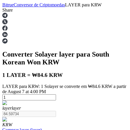
Bitrue
Conversor de Criptomoedas
LAYER
para
KRW
Share
Futuros
Converter Solayer
layer
para South
Korean Won
KRW
1 LAYER = ₩84.6 KRW
LAYER para KRW: 1 Solayer se converte em ₩84.6 KRW a partir
Futuros de USDT
de August 7 at 4:00 PM
Futuros usando USDT como garantia
layer
layer
KRW
Comprar
layer
(
layer
)