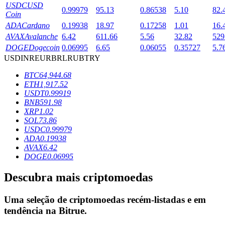
USDC
USD
0.99979
95.13
0.86538
5.10
82.
Coin
ADA
Cardano
0.19938
18.97
0.17258
1.01
16.
Bloqueios de BTR
AVAX
Avalanche
6.42
611.66
5.56
32.82
529
DOGE
Dogecoin
0.06995
6.65
0.06055
0.35727
5.7
Investimentos exclusivos para titulares de BTR
USD
INR
EUR
BRL
RUB
TRY
BTC
64,944.68
ETH
1,917.52
USDT
0.99919
BNB
591.98
XRP
1.02
SOL
73.86
USDC
0.99979
ADA
0.19938
AVAX
6.42
Empréstimos
DOGE
0.06995
Serviço de empréstimo apoiado por criptografia
Descubra mais criptomoedas
Uma seleção de criptomoedas recém-listadas e em
tendência na
Bitrue
.