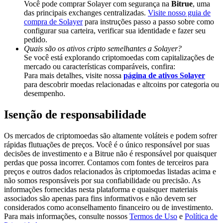
Você pode comprar Solayer com segurança na
Bitrue
, uma
Deposit & Trade BTC to Share 25000 USDT prize pool!
das principais exchanges centralizadas.
Visite nosso guia de
compra de Solayer
para instruções passo a passo sobre como
configurar sua carteira, verificar sua identidade e fazer seu
pedido.
Deposit CASHCAT & Win
Quais são os ativos cripto semelhantes a Solayer?
Se você está explorando criptomoedas com capitalizações de
Share 500000 CASHCAT prize pool
mercado ou características comparáveis, confira:
Para mais detalhes, visite nossa
página de ativos Solayer
para descobrir moedas relacionadas e altcoins por categoria ou
desempenho.
Exclusive for BitMart Users
Isenção de responsabilidade
Register & Trade to Win 500,000 USDT
Os mercados de criptomoedas são altamente voláteis e podem sofrer
rápidas flutuações de preços. Você é o único responsável por suas
decisões de investimento e a Bitrue não é responsável por quaisquer
perdas que possa incorrer. Contamos com fontes de terceiros para
Precious Metals Trading Carnival
preços e outros dados relacionados às criptomoedas listadas acima e
não somos responsáveis por sua confiabilidade ou precisão. As
Trade Gold & Silver · 33,333 USDT Bonus
informações fornecidas nesta plataforma e quaisquer materiais
associados são apenas para fins informativos e não devem ser
considerados como aconselhamento financeiro ou de investimento.
Para mais informações, consulte nossos
Termos de Uso
e
Política de