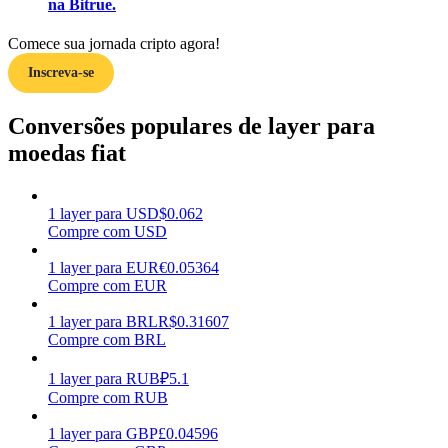
na Bitrue.
Ganhar
Comece sua jornada cripto agora!
Inscreva-se
Conversões populares de layer para
moedas fiat
1
layer
para
USD
$
0.062
Compre com USD
Porquinho poderoso
1
layer
para
EUR
€
0.05364
Ganhe recompensas competitivas diariamente
Compre com EUR
1
layer
para
BRL
R$
0.31607
Compre com BRL
1
layer
para
RUB
₽
5.1
Compre com RUB
1
layer
para
GBP
£
0.04596