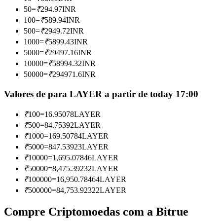
Torne-se um Trader de Cópias
50
=
₹
294.97
INR
100
=
₹
589.94
INR
Desfrute da partilha de lucros e comissões de copy trading
500
=
₹
2949.72
INR
1000
=
₹
5899.43
INR
5000
=
₹
29497.16
INR
10000
=
₹
58994.32
INR
50000
=
₹
294971.6
INR
Valores de para LAYER a partir de today 17:00
₹
100
=
16.95078
LAYER
Informação
₹
500
=
84.75392
LAYER
₹
1000
=
169.50784
LAYER
Análise de big data, incluindo informações comerciais, etc.
₹
5000
=
847.53923
LAYER
₹
10000
=
1,695.07846
LAYER
₹
50000
=
8,475.39232
LAYER
₹
100000
=
16,950.78464
LAYER
₹
500000
=
84,753.92322
LAYER
Compre Criptomoedas com a Bitrue