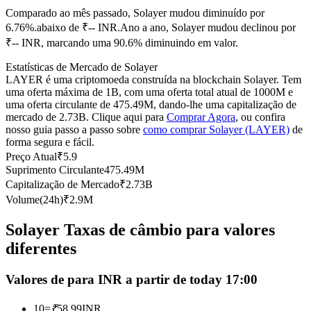
Comparado ao mês passado, Solayer mudou diminuído por
Futuros usando USDC como garantia
6.76%.abaixo de ₹-- INR.
Ano a ano, Solayer mudou declinou por
₹-- INR, marcando uma 90.6% diminuindo em valor.
Estatísticas de Mercado de Solayer
LAYER é uma criptomoeda construída na blockchain Solayer. Tem
uma oferta máxima de 1B, com uma oferta total atual de 1000M e
uma oferta circulante de 475.49M, dando-lhe uma capitalização de
mercado de 2.73B. Clique aqui para
Comprar Agora
, ou confira
nosso guia passo a passo sobre
como comprar Solayer (LAYER)
de
forma segura e fácil.
Copiar Trading
Preço Atual
₹
5.9
Suprimento Circulante
475.49M
Junte-se aos principais traders
Capitalização de Mercado
₹
2.73B
Volume(24h)
₹
2.9M
Solayer Taxas de câmbio para valores
diferentes
Valores de para INR a partir de today 17:00
10
=
₹
58.99
INR