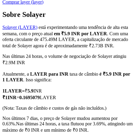
Comprar
layer
(
layer
)
Sobre Solayer
Solayer (LAYER)
está experimentando uma tendência de alta esta
Futuros COIN-M
semana, com o preço atual
em ₹5.9 INR por LAYER
. Com uma
Futuros de criptomoeda
oferta circulante de 475.49M LAYER, a capitalização de mercado
total de Solayer agora é de aproximadamente ₹2.73B INR.
Nas últimas 24 horas, o volume de negociação de Solayer atingiu
TradFi
₹2.9M INR
Derivativos de ações, câmbio, metais preciosos e commodities
Atualmente, a
LAYER para INR
taxa de câmbio
é ₹5.9 INR por
1 LAYER
. Isso significa:
1
LAYER
=
₹
5.9
INR
₹
1
INR
=
0.1695079
LAYER
(Nota: Taxas de câmbio e custos de gás não incluídos.)
Nos últimos 7 dias, o preço de Solayer mudou aumentou por
0.63%.
Nas últimas 24 horas, a taxa flutuou por 3.69%, atingindo um
máximo de ₹0 INR e um mínimo de ₹0 INR.
Futuros de USDC