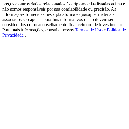
USDT New User Exclusive 10% APR
preços e outros dados relacionados às criptomoedas listadas acima e
não somos responsáveis por sua confiabilidade ou precisão. As
USDT Flexible Staking | Daily Rewards
informações fornecidas nesta plataforma e quaisquer materiais
associados são apenas para fins informativos e não devem ser
considerados como aconselhamento financeiro ou de investimento.
Para mais informações, consulte nossos
Termos de Uso
e
Política de
Privacidade
.
BTC New User Exclusive: 6.5% APR
BTC Flexible Staking | Daily Rewards
Mais eventos
Ganhe prêmios e recompensas exclusivas
Centro de recompensas