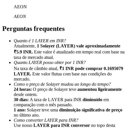
AEON
AEON
Perguntas frequentes
Indicação
Quanto é 1 LAYER em INR?
Convide um amigo para receber recompensas em dinheiro
Atualmente,
1 Solayer (LAYER) vale aproximadamente
₹5.9 INR.
Este valor é atualizado em tempo real com base na
BTC Welcome Rewards
taxa de mercado atual.
Quanto LAYER posso obter por 1 INR?
Na taxa de câmbio atual,
₹1 INR pode comprar 0.1695079
LAYER.
Este valor flutua com base nas condições do
mercado.
Como o preço de Solayer mudou ao longo do tempo?
24 horas:
O preço de Solayer teve
aumentou ligeiramente
desde ontem.
30 dias:
A taxa de LAYER para INR
diminuído
em
comparação com o mês passado.
1 ano:
Solayer teve uma
diminuição significativa de preço
no último ano.
Como converter LAYER para INR?
BTC Welcome Rewards
Use nosso
LAYER para INR conversor
no topo desta