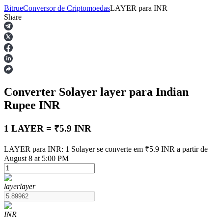
Bitrue
Conversor de Criptomoedas
LAYER
para
INR
Share
Futuros
Converter Solayer
layer
para Indian
Rupee
INR
1 LAYER = ₹5.9 INR
Futuros de USDT
LAYER para INR: 1 Solayer se converte em ₹5.9 INR a partir de
August 8 at 5:00 PM
Futuros usando USDT como garantia
layer
layer
INR