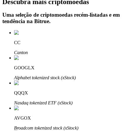
Descubra mais criptomoedas
Uma seleção de criptomoedas recém-listadas e em
tendência na
Bitrue
.
Investimento Automático
Obtenha lucro a longo prazo e interesses flexíveis
CC
Canton
GOOGLX
Alphabet tokenized stock (xStock)
QQQX
Aprenda a apostar
Nasdaq tokenized ETF (xStock)
Aprenda como ganhar renda passiva
Bitrue
AI
AVGOX
Broadcom tokenized stock (xStock)