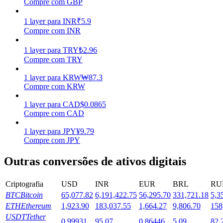
Compre com GBP
Estacamento
1
layer
para
INR
₹
5.9
Compre com INR
Altos retornos e acesso instantâneo
1
layer
para
TRY
₺
2.96
Compre com TRY
1
layer
para
KRW
₩
87.3
Compre com KRW
1
layer
para
CAD
$
0.0865
Compre com CAD
1
layer
para
JPY
¥
9.79
Launchpool
Compre com JPY
Staking flexível para ganhar tokens populares.
Outras conversões de ativos digitais
Criptografia
USD
INR
EUR
BRL
RU
BTC
Bitcoin
65,077.82
6,191,422.75
56,295.70
331,721.18
5,3
ETH
Ethereum
1,923.90
183,037.55
1,664.27
9,806.70
158
USDT
Tether
0.99931
95.07
0.86446
5.09
82.