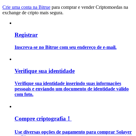
Crie uma conta na Bitrue
para comprar e vender Criptomoedas na
exchange de cripto mais segura.
Guia
Guia para iniciantes em futuros
Registrar
Inscreva-se no Bitrue com seu endereço de e-mail.
Verifique sua identidade
Verifique sua identidade inserindo suas informações
Estratégias de negociação
pessoais e enviando um documento de identidade válido
com foto.
Aprenda como se manter lucrativo
Compre criptografia！
Use diversas opções de pagamento para comprar Solayer