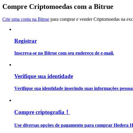
Torne-se um Trader de Cópias
Compre Criptomoedas com a Bitrue
Desfrute da partilha de lucros e comissões de copy trading
Crie uma conta na Bitrue
para comprar e vender Criptomoedas na exch
Registrar
Inscreva-se no Bitrue com seu endereço de e-mail.
Informação
Verifique sua identidade
Análise de big data, incluindo informações comerciais, etc.
Verifique sua identidade inserindo suas informações pesso
Compre criptografia！
Use diversas opções de pagamento para comprar Hedera H