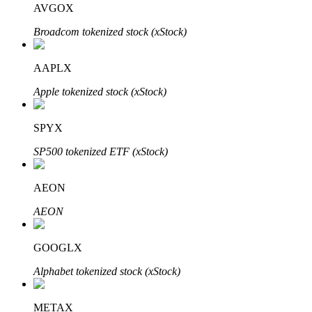
AVGOX
Broadcom tokenized stock (xStock)
Bloqueios de BTR
Investimentos exclusivos para titulares de BTR
AAPLX
Apple tokenized stock (xStock)
SPYX
SP500 tokenized ETF (xStock)
AEON
Empréstimos
AEON
Serviço de empréstimo apoiado por criptografia
GOOGLX
Alphabet tokenized stock (xStock)
METAX