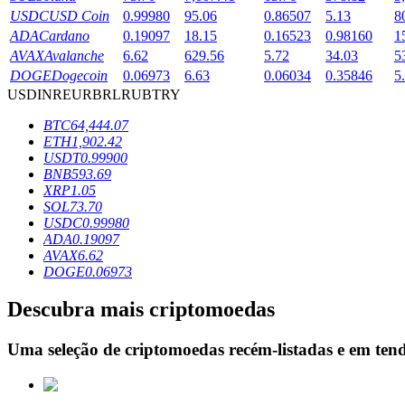
USDC
USD Coin
0.99980
95.06
0.86507
5.13
8
Estacamento
ADA
Cardano
0.19097
18.15
0.16523
0.98160
1
AVAX
Avalanche
6.62
629.56
5.72
34.03
5
Altos retornos e acesso instantâneo
DOGE
Dogecoin
0.06973
6.63
0.06034
0.35846
5
USD
INR
EUR
BRL
RUB
TRY
BTC
64,444.07
ETH
1,902.42
USDT
0.99900
BNB
593.69
XRP
1.05
SOL
73.70
USDC
0.99980
ADA
0.19097
Launchpool
AVAX
6.62
DOGE
0.06973
Staking flexível para ganhar tokens populares.
Descubra mais criptomoedas
Uma seleção de criptomoedas recém-listadas e em ten