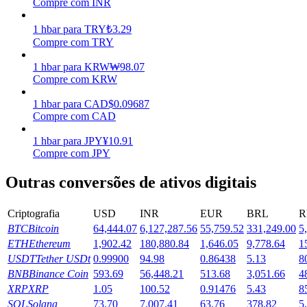
Compre com INR
Ganhar
1
hbar
para
TRY
₺
3.29
Compre com TRY
1
hbar
para
KRW
₩
98.07
Compre com KRW
1
hbar
para
CAD
$
0.09687
Compre com CAD
1
hbar
para
JPY
¥
10.91
Compre com JPY
Porquinho poderoso
Outras conversões de ativos digitais
Ganhe recompensas competitivas diariamente
Criptografia
USD
INR
EUR
BRL
R
BTC
Bitcoin
64,444.07
6,127,287.56
55,759.52
331,249.00
5
ETH
Ethereum
1,902.42
180,880.84
1,646.05
9,778.64
1
USDT
Tether USDt
0.99900
94.98
0.86438
5.13
8
BNB
Binance Coin
593.69
56,448.21
513.68
3,051.66
4
XRP
XRP
1.05
100.52
0.91476
5.43
8
SOL
Solana
73.70
7,007.41
63.76
378.82
5