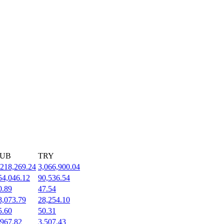
UB
TRY
,218,269.24
3,066,900.04
54,046.12
90,536.54
0.89
47.54
8,073.79
28,254.10
5.60
50.31
,967.82
3,507.43