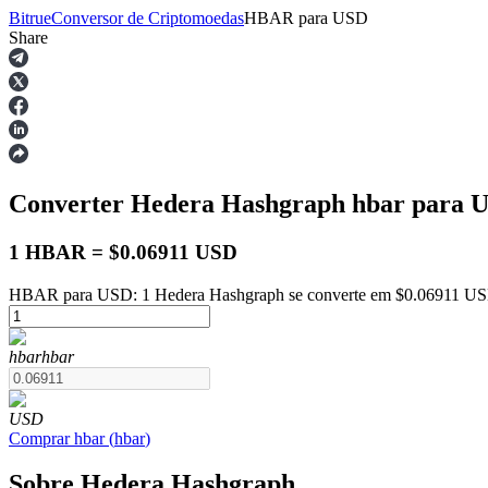
Bitrue
Conversor de Criptomoedas
HBAR
para
USD
Share
Futuros
Converter Hedera Hashgraph
hbar
para U
1 HBAR = $0.06911 USD
HBAR para USD: 1 Hedera Hashgraph se converte em $0.06911 USD 
Futuros de USDT
hbar
hbar
Futuros usando USDT como garantia
USD
Comprar
hbar
(
hbar
)
Sobre Hedera Hashgraph