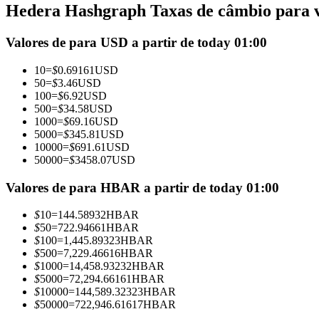
Hedera Hashgraph Taxas de câmbio para va
Futuros usando USDC como garantia
Valores de para USD a partir de today 01:00
10
=
$
0.69161
USD
50
=
$
3.46
USD
100
=
$
6.92
USD
500
=
$
34.58
USD
1000
=
$
69.16
USD
5000
=
$
345.81
USD
10000
=
$
691.61
USD
50000
=
$
3458.07
USD
Copiar Trading
Junte-se aos principais traders
Valores de para HBAR a partir de today 01:00
$
10
=
144.58932
HBAR
$
50
=
722.94661
HBAR
$
100
=
1,445.89323
HBAR
$
500
=
7,229.46616
HBAR
$
1000
=
14,458.93232
HBAR
$
5000
=
72,294.66161
HBAR
$
10000
=
144,589.32323
HBAR
$
50000
=
722,946.61617
HBAR