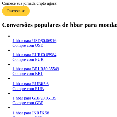
Comece sua jornada cripto agora!
Inscreva-se
Guia
Guia para iniciantes em futuros
Conversões populares de hbar para moedas
1
hbar
para
USD
$
0.06916
Compre com USD
1
hbar
para
EUR
€
0.05984
Compre com EUR
1
hbar
para
BRL
R$
0.35549
Compre com BRL
Estratégias de negociação
Aprenda como se manter lucrativo
1
hbar
para
RUB
₽
5.6
Compre com RUB
1
hbar
para
GBP
£
0.05135
Compre com GBP
1
hbar
para
INR
₹
6.58