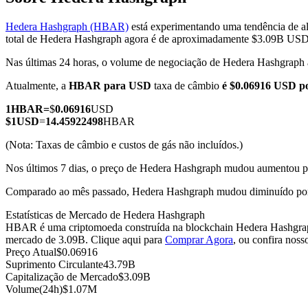
Hedera Hashgraph (HBAR)
está experimentando uma tendência de al
total de Hedera Hashgraph agora é de aproximadamente $3.09B USD
Nas últimas 24 horas, o volume de negociação de Hedera Hashgrap
Futuros COIN-M
Atualmente, a
HBAR para USD
taxa de câmbio
é $0.06916 USD 
Futuros de criptomoeda
1
HBAR
=
$
0.06916
USD
$
1
USD
=
14.45922498
HBAR
TradFi
(Nota: Taxas de câmbio e custos de gás não incluídos.)
Derivativos de ações, câmbio, metais preciosos e commodities
Nos últimos 7 dias, o preço de Hedera Hashgraph mudou aumentou 
Comparado ao mês passado, Hedera Hashgraph mudou diminuído por
Estatísticas de Mercado de Hedera Hashgraph
HBAR é uma criptomoeda construída na blockchain Hedera Hashgraph.
mercado de 3.09B. Clique aqui para
Comprar Agora
, ou confira noss
Preço Atual
$
0.06916
Suprimento Circulante
43.79B
Capitalização de Mercado
$
3.09B
Volume(24h)
$
1.07M
Futuros de USDC