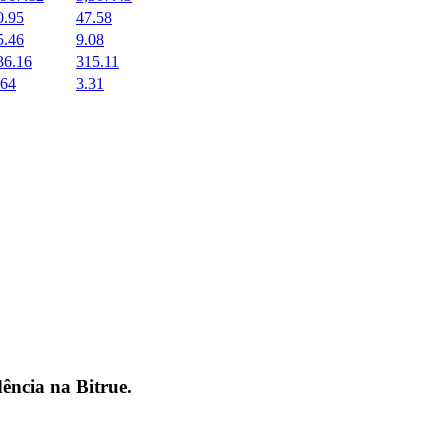
0.95
47.58
5.46
9.08
36.16
315.11
.64
3.31
dência na
Bitrue
.