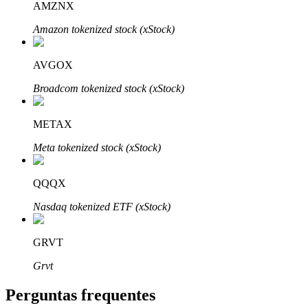
AMZNX
Amazon tokenized stock (xStock)
AVGOX
Parceiros Bitrue
Broadcom tokenized stock (xStock)
METAX
Meta tokenized stock (xStock)
QQQX
Nasdaq tokenized ETF (xStock)
Afiliados Bitrue
GRVT
Até 65% de comissões!
Grvt
Perguntas frequentes