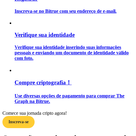
Inscreva-se no Bitrue com seu endereço de e-mail.
Guia
Guia para iniciantes em futuros
Verifique sua identidade
Verifique sua identidade inserindo suas informações
pessoais e enviando um documento de identidade válido
com foto.
Compre criptografia！
Estratégias de negociação
Use diversas opções de pagamento para comprar The
Aprenda como se manter lucrativo
Graph na Bitrue.
Comece sua jornada cripto agora!
Inscreva-se