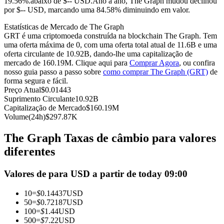
19.56%.abaixo de $-- USD.
Ano a ano, The Graph mudou declinou
por $-- USD, marcando uma 84.58% diminuindo em valor.
Futuros usando USDC como garantia
Estatísticas de Mercado de The Graph
GRT é uma criptomoeda construída na blockchain The Graph. Tem
uma oferta máxima de 0, com uma oferta total atual de 11.6B e uma
oferta circulante de 10.92B, dando-lhe uma capitalização de
mercado de 160.19M. Clique aqui para
Comprar Agora
, ou confira
nosso guia passo a passo sobre
como comprar The Graph (GRT)
de
forma segura e fácil.
Preço Atual
$
0.01443
Suprimento Circulante
10.92B
Capitalização de Mercado
$
160.19M
Copiar Trading
Volume(24h)
$
297.87K
Junte-se aos principais traders
The Graph Taxas de câmbio para valores
diferentes
Valores de para USD a partir de today 09:00
10
=
$
0.14437
USD
50
=
$
0.72187
USD
100
=
$
1.44
USD
500
=
$
7.22
USD