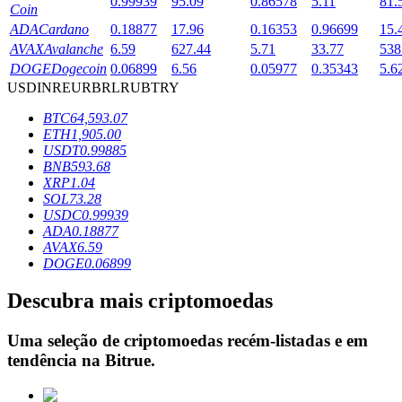
0.99939
95.09
0.86578
5.11
81.
Coin
ADA
Cardano
0.18877
17.96
0.16353
0.96699
15.
AVAX
Avalanche
6.59
627.44
5.71
33.77
538
Bloqueios de BTR
DOGE
Dogecoin
0.06899
6.56
0.05977
0.35343
5.6
USD
INR
EUR
BRL
RUB
TRY
Investimentos exclusivos para titulares de BTR
BTC
64,593.07
ETH
1,905.00
USDT
0.99885
BNB
593.68
XRP
1.04
SOL
73.28
USDC
0.99939
ADA
0.18877
AVAX
6.59
DOGE
0.06899
Empréstimos
Descubra mais criptomoedas
Serviço de empréstimo apoiado por criptografia
Uma seleção de criptomoedas recém-listadas e em
tendência na
Bitrue
.