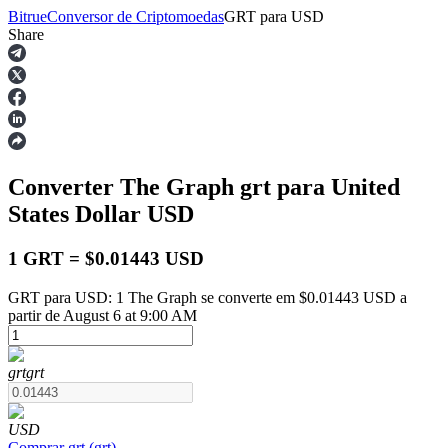
Bitrue
Conversor de Criptomoedas
GRT
para
USD
Share
Futuros
Converter The Graph
grt
para United
States Dollar
USD
1 GRT = $0.01443 USD
GRT para USD: 1 The Graph se converte em $0.01443 USD a
Futuros de USDT
partir de August 6 at 9:00 AM
Futuros usando USDT como garantia
grt
grt
USD
Comprar
grt
(
grt
)