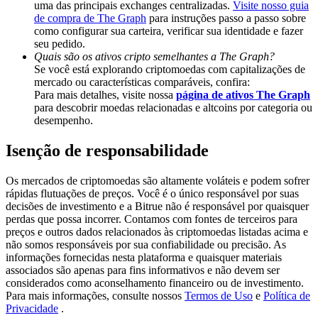
uma das principais exchanges centralizadas.
Visite nosso guia
Share 500000 CASHCAT prize pool
de compra de The Graph
para instruções passo a passo sobre
como configurar sua carteira, verificar sua identidade e fazer
seu pedido.
Quais são os ativos cripto semelhantes a The Graph?
Exclusive for BitMart Users
Se você está explorando criptomoedas com capitalizações de
mercado ou características comparáveis, confira:
Register & Trade to Win 500,000 USDT
Para mais detalhes, visite nossa
página de ativos The Graph
para descobrir moedas relacionadas e altcoins por categoria ou
desempenho.
Isenção de responsabilidade
Precious Metals Trading Carnival
Trade Gold & Silver · 33,333 USDT Bonus
Os mercados de criptomoedas são altamente voláteis e podem sofrer
rápidas flutuações de preços. Você é o único responsável por suas
decisões de investimento e a Bitrue não é responsável por quaisquer
perdas que possa incorrer. Contamos com fontes de terceiros para
preços e outros dados relacionados às criptomoedas listadas acima e
USDT New User Exclusive 10% APR
não somos responsáveis por sua confiabilidade ou precisão. As
informações fornecidas nesta plataforma e quaisquer materiais
USDT Flexible Staking | Daily Rewards
associados são apenas para fins informativos e não devem ser
considerados como aconselhamento financeiro ou de investimento.
Para mais informações, consulte nossos
Termos de Uso
e
Política de
Privacidade
.