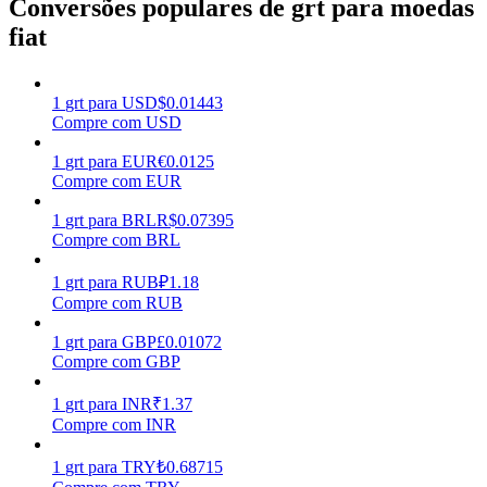
Conversões populares de grt para moedas
fiat
Ganhar
1
grt
para
USD
$
0.01443
Compre com USD
1
grt
para
EUR
€
0.0125
Compre com EUR
1
grt
para
BRL
R$
0.07395
Compre com BRL
Porquinho poderoso
1
grt
para
RUB
₽
1.18
Compre com RUB
Ganhe recompensas competitivas diariamente
1
grt
para
GBP
£
0.01072
Compre com GBP
1
grt
para
INR
₹
1.37
Compre com INR
1
grt
para
TRY
₺
0.68715