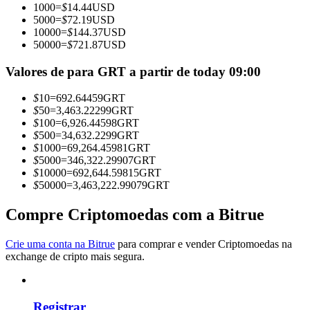
1000
=
$
14.44
USD
Torne-se um Trader de Cópias
5000
=
$
72.19
USD
10000
=
$
144.37
USD
Desfrute da partilha de lucros e comissões de copy trading
50000
=
$
721.87
USD
Valores de para GRT a partir de today 09:00
$
10
=
692.64459
GRT
$
50
=
3,463.22299
GRT
$
100
=
6,926.44598
GRT
$
500
=
34,632.2299
GRT
$
1000
=
69,264.45981
GRT
$
5000
=
346,322.29907
GRT
$
10000
=
692,644.59815
GRT
Informação
$
50000
=
3,463,222.99079
GRT
Análise de big data, incluindo informações comerciais, etc.
Compre Criptomoedas com a Bitrue
Crie uma conta na Bitrue
para comprar e vender Criptomoedas na
exchange de cripto mais segura.
Registrar