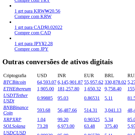
Compre com TRY
Estacamento
1
grt
para
KRW
₩
20.56
Compre com KRW
Altos retornos e acesso instantâneo
1
grt
para
CAD
$
0.02022
Compre com CAD
1
grt
para
JPY
¥
2.28
Compre com JPY
Outras conversões de ativos digitais
Criptografia
USD
INR
EUR
BRL
RU
BTC
Bitcoin
64,593.07
6,145,901.87
55,957.62
330,878.02
5,2
Launchpool
ETH
Ethereum
1,905.00
181,257.80
1,650.32
9,758.40
155
Staking flexível para ganhar tokens populares.
USDT
Tether
0.99885
95.03
0.86531
5.11
81.
USDt
BNB
Binance
593.68
56,487.66
514.31
3,041.13
48,
Coin
XRP
XRP
1.04
99.20
0.90325
5.34
85.
SOL
Solana
73.28
6,973.00
63.48
375.40
5,9
USDC
USD