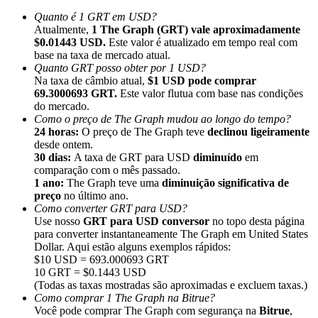
Quanto é 1 GRT em USD?
Atualmente,
1 The Graph (GRT) vale aproximadamente
$0.01443 USD.
Este valor é atualizado em tempo real com
base na taxa de mercado atual.
Quanto GRT posso obter por 1 USD?
Na taxa de câmbio atual,
$1 USD pode comprar
Indicação
69.3000693 GRT.
Este valor flutua com base nas condições
Convide um amigo para receber recompensas em dinheiro
do mercado.
Como o preço de The Graph mudou ao longo do tempo?
Deposit CASHCAT & Win
24 horas:
O preço de The Graph teve
declinou ligeiramente
desde ontem.
30 dias:
A taxa de GRT para USD
diminuído
em
comparação com o mês passado.
1 ano:
The Graph teve uma
diminuição significativa de
preço
no último ano.
Como converter GRT para USD?
Use nosso
GRT para USD conversor
no topo desta página
para converter instantaneamente The Graph em United States
Dollar. Aqui estão alguns exemplos rápidos:
$10 USD = 693.000693 GRT
10 GRT = $0.1443 USD
(Todas as taxas mostradas são aproximadas e excluem taxas.)
Como comprar 1 The Graph na Bitrue?
Deposit CASHCAT & Win
Você pode comprar The Graph com segurança na
Bitrue
,