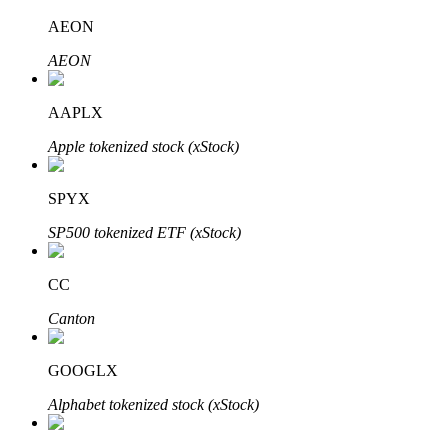
AEON
AEON
Investimento Automático
AAPLX
Obtenha lucro a longo prazo e interesses flexíveis
Apple tokenized stock (xStock)
SPYX
SP500 tokenized ETF (xStock)
CC
Canton
Aprenda a apostar
Aprenda como ganhar renda passiva
GOOGLX
Bitrue
AI
Alphabet tokenized stock (xStock)