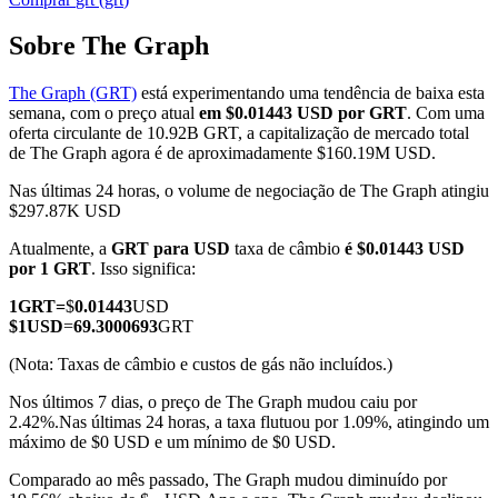
Sobre The Graph
The Graph (GRT)
está experimentando uma tendência de baixa esta
Futuros COIN-M
semana, com o preço atual
em $0.01443 USD por GRT
. Com uma
oferta circulante de 10.92B GRT, a capitalização de mercado total
Futuros de criptomoeda
de The Graph agora é de aproximadamente $160.19M USD.
Nas últimas 24 horas, o volume de negociação de The Graph atingiu
$297.87K USD
TradFi
Atualmente, a
GRT para USD
taxa de câmbio
é $0.01443 USD
Derivativos de ações, câmbio, metais preciosos e commodities
por 1 GRT
. Isso significa:
1
GRT
=
$
0.01443
USD
$
1
USD
=
69.3000693
GRT
(Nota: Taxas de câmbio e custos de gás não incluídos.)
Nos últimos 7 dias, o preço de The Graph mudou caiu por
2.42%.
Nas últimas 24 horas, a taxa flutuou por 1.09%, atingindo um
máximo de $0 USD e um mínimo de $0 USD.
Comparado ao mês passado, The Graph mudou diminuído por
Futuros de USDC