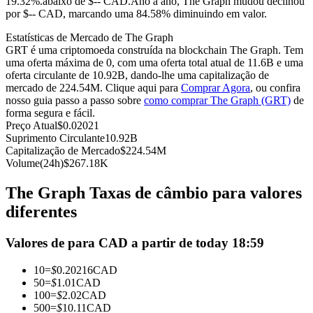
19.32%.abaixo de $-- CAD.
Ano a ano, The Graph mudou declinou
por $-- CAD, marcando uma 84.58% diminuindo em valor.
Futuros usando USDC como garantia
Estatísticas de Mercado de The Graph
GRT é uma criptomoeda construída na blockchain The Graph. Tem
uma oferta máxima de 0, com uma oferta total atual de 11.6B e uma
oferta circulante de 10.92B, dando-lhe uma capitalização de
mercado de 224.54M. Clique aqui para
Comprar Agora
, ou confira
nosso guia passo a passo sobre
como comprar The Graph (GRT)
de
forma segura e fácil.
Preço Atual
$
0.02021
Suprimento Circulante
10.92B
Capitalização de Mercado
$
224.54M
Copiar Trading
Volume(24h)
$
267.18K
Junte-se aos principais traders
The Graph Taxas de câmbio para valores
diferentes
Valores de para CAD a partir de today 18:59
10
=
$
0.20216
CAD
50
=
$
1.01
CAD
100
=
$
2.02
CAD
500
=
$
10.11
CAD