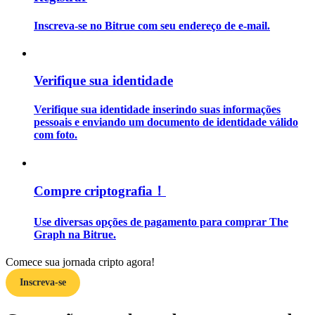
Inscreva-se no Bitrue com seu endereço de e-mail.
Guia
Guia para iniciantes em futuros
Verifique sua identidade
Verifique sua identidade inserindo suas informações
pessoais e enviando um documento de identidade válido
com foto.
Compre criptografia！
Estratégias de negociação
Use diversas opções de pagamento para comprar The
Aprenda como se manter lucrativo
Graph na Bitrue.
Comece sua jornada cripto agora!
Inscreva-se