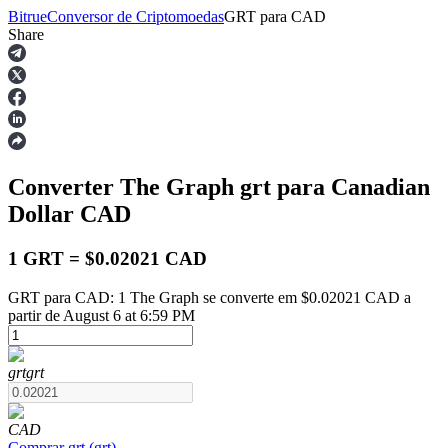
Bitrue
Conversor de Criptomoedas
GRT
para
CAD
Share
Futuros
Converter The Graph
grt
para Canadian
Dollar
CAD
1 GRT = $0.02021 CAD
GRT para CAD: 1 The Graph se converte em $0.02021 CAD a
Futuros de USDT
partir de August 6 at 6:59 PM
Futuros usando USDT como garantia
grt
grt
CAD
Comprar
grt
(
grt
)