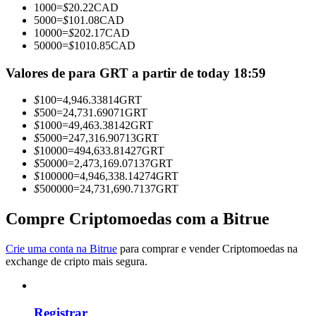
1000
=
$
20.22
CAD
Torne-se um Trader de Cópias
5000
=
$
101.08
CAD
10000
=
$
202.17
CAD
Desfrute da partilha de lucros e comissões de copy trading
50000
=
$
1010.85
CAD
Valores de para GRT a partir de today 18:59
$
100
=
4,946.33814
GRT
$
500
=
24,731.69071
GRT
$
1000
=
49,463.38142
GRT
$
5000
=
247,316.90713
GRT
$
10000
=
494,633.81427
GRT
$
50000
=
2,473,169.07137
GRT
$
100000
=
4,946,338.14274
GRT
Informação
$
500000
=
24,731,690.7137
GRT
Análise de big data, incluindo informações comerciais, etc.
Compre Criptomoedas com a Bitrue
Crie uma conta na Bitrue
para comprar e vender Criptomoedas na
exchange de cripto mais segura.
Registrar