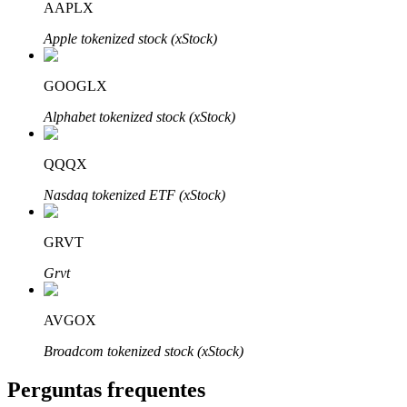
AAPLX
Apple tokenized stock (xStock)
GOOGLX
Parceiros Bitrue
Alphabet tokenized stock (xStock)
QQQX
Nasdaq tokenized ETF (xStock)
GRVT
Grvt
Afiliados Bitrue
AVGOX
Até 65% de comissões!
Broadcom tokenized stock (xStock)
Perguntas frequentes