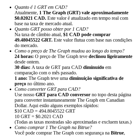
Quanto é 1 GRT em CAD?
Atualmente,
1 The Graph (GRT) vale aproximadamente
$0.02021 CAD.
Este valor é atualizado em tempo real com
base na taxa de mercado atual.
Quanto GRT posso obter por 1 CAD?
Na taxa de câmbio atual,
$1 CAD pode comprar
Indicação
49.48045522 GRT.
Este valor flutua com base nas condições
Convide um amigo para receber recompensas em dinheiro
do mercado.
Como o preço de The Graph mudou ao longo do tempo?
Deposit CASHCAT & Win
24 horas:
O preço de The Graph teve
declinou ligeiramente
desde ontem.
30 dias:
A taxa de GRT para CAD
diminuído
em
comparação com o mês passado.
1 ano:
The Graph teve uma
diminuição significativa de
preço
no último ano.
Como converter GRT para CAD?
Use nosso
GRT para CAD conversor
no topo desta página
para converter instantaneamente The Graph em Canadian
Dollar. Aqui estão alguns exemplos rápidos:
$10 CAD = 494.8045522 GRT
10 GRT = $0.2021 CAD
(Todas as taxas mostradas são aproximadas e excluem taxas.)
Como comprar 1 The Graph na Bitrue?
Deposit CASHCAT & Win
Você pode comprar The Graph com segurança na
Bitrue
,