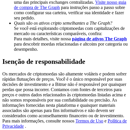
uma das principais exchanges centralizadas.
Visite nosso guia
Share 500000 CASHCAT prize pool
de compra de The Graph
para instruções passo a passo sobre
como configurar sua carteira, verificar sua identidade e fazer
seu pedido.
Quais são os ativos cripto semelhantes a The Graph?
Exclusive for BitMart Users
Se você está explorando criptomoedas com capitalizações de
mercado ou características comparáveis, confira:
Register & Trade to Win 500,000 USDT
Para mais detalhes, visite nossa
página de ativos The Graph
para descobrir moedas relacionadas e altcoins por categoria ou
desempenho.
Isenção de responsabilidade
Precious Metals Trading Carnival
Trade Gold & Silver · 33,333 USDT Bonus
Os mercados de criptomoedas são altamente voláteis e podem sofrer
rápidas flutuações de preços. Você é o único responsável por suas
decisões de investimento e a Bitrue não é responsável por quaisquer
perdas que possa incorrer. Contamos com fontes de terceiros para
preços e outros dados relacionados às criptomoedas listadas acima e
USDT New User Exclusive 10% APR
não somos responsáveis por sua confiabilidade ou precisão. As
informações fornecidas nesta plataforma e quaisquer materiais
USDT Flexible Staking | Daily Rewards
associados são apenas para fins informativos e não devem ser
considerados como aconselhamento financeiro ou de investimento.
Para mais informações, consulte nossos
Termos de Uso
e
Política de
Privacidade
.