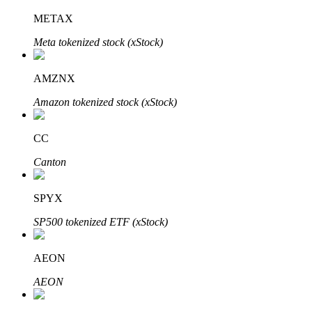
METAX
Meta tokenized stock (xStock)
Investimento Automático
AMZNX
Obtenha lucro a longo prazo e interesses flexíveis
Amazon tokenized stock (xStock)
CC
Canton
SPYX
SP500 tokenized ETF (xStock)
Aprenda a apostar
Aprenda como ganhar renda passiva
AEON
Bitrue
AI
AEON