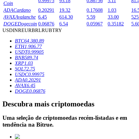
0.99975
95.18
0.86756
5.11
81.
Coin
ADA
Cardano
0.20291
19.32
0.17608
1.03
16.
AVAX
Avalanche
6.45
614.30
5.59
33.00
525
Bloqueios de BTR
DOGE
Dogecoin
0.06876
6.54
0.05967
0.35182
5.6
USD
INR
EUR
BRL
RUB
TRY
Investimentos exclusivos para titulares de BTR
BTC
64,380.89
ETH
1,906.77
USDT
0.99905
BNB
589.74
XRP
1.03
SOL
72.75
USDC
0.99975
ADA
0.20291
AVAX
6.45
DOGE
0.06876
Empréstimos
Descubra mais criptomoedas
Serviço de empréstimo apoiado por criptografia
Uma seleção de criptomoedas recém-listadas e em
tendência na
Bitrue
.