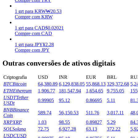
Compre com TRY
Estacamento
1
grt
para
KRW
₩
20.53
Compre com KRW
Altos retornos e acesso instantâneo
1
grt
para
CAD
$
0.02021
Compre com CAD
1
grt
para
JPY
¥
2.28
Compre com JPY
Outras conversões de ativos digitais
Criptografia
USD
INR
EUR
BRL
RU
BTC
Bitcoin
64,380.89
6,129,838.05
55,868.13
329,372.68
5,2
Launchpool
ETH
Ethereum
1,906.77
181,547.94
1,654.65
9,755.05
155
Staking flexível para ganhar tokens populares.
USDT
Tether
0.99905
95.12
0.86695
5.11
81.
USDt
BNB
Binance
589.74
56,150.53
511.76
3,017.11
48,
Coin
XRP
XRP
1.03
98.55
0.89827
5.29
84.
SOL
Solana
72.75
6,927.28
63.13
372.22
5,9
USDC
USD