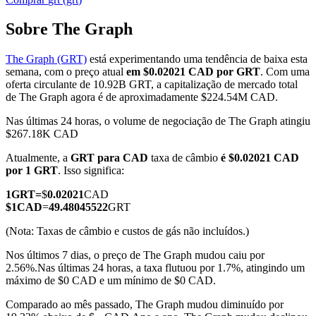
Sobre The Graph
The Graph (GRT)
está experimentando uma tendência de baixa esta
Futuros COIN-M
semana, com o preço atual
em $0.02021 CAD por GRT
. Com uma
oferta circulante de 10.92B GRT, a capitalização de mercado total
Futuros de criptomoeda
de The Graph agora é de aproximadamente $224.54M CAD.
Nas últimas 24 horas, o volume de negociação de The Graph atingiu
$267.18K CAD
TradFi
Atualmente, a
GRT para CAD
taxa de câmbio
é $0.02021 CAD
Derivativos de ações, câmbio, metais preciosos e commodities
por 1 GRT
. Isso significa:
1
GRT
=
$
0.02021
CAD
$
1
CAD
=
49.48045522
GRT
(Nota: Taxas de câmbio e custos de gás não incluídos.)
Nos últimos 7 dias, o preço de The Graph mudou caiu por
2.56%.
Nas últimas 24 horas, a taxa flutuou por 1.7%, atingindo um
máximo de $0 CAD e um mínimo de $0 CAD.
Comparado ao mês passado, The Graph mudou diminuído por
Futuros de USDC