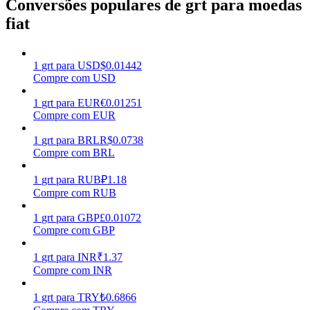
Conversões populares de grt para moedas
fiat
Ganhar
1
grt
para
USD
$
0.01442
Compre com USD
1
grt
para
EUR
€
0.01251
Compre com EUR
1
grt
para
BRL
R$
0.0738
Compre com BRL
Porquinho poderoso
1
grt
para
RUB
₽
1.18
Compre com RUB
Ganhe recompensas competitivas diariamente
1
grt
para
GBP
£
0.01072
Compre com GBP
1
grt
para
INR
₹
1.37
Compre com INR
1
grt
para
TRY
₺
0.6866