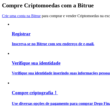
Torne-se um Trader de Cópias
Compre Criptomoedas com a Bitrue
Desfrute da partilha de lucros e comissões de copy trading
Crie uma conta na Bitrue
para comprar e vender Criptomoedas na exch
Registrar
Inscreva-se no Bitrue com seu endereço de e-mail.
Informação
Verifique sua identidade
Análise de big data, incluindo informações comerciais, etc.
Verifique sua identidade inserindo suas informações pesso
Compre criptografia！
Use diversas opções de pagamento para comprar Dego Fina