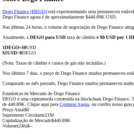
Dego Finance (DEGO)
está experimentando uma permaneceu estável 
Dego Finance agora é de aproximadamente $440.89K USD.
Nas últimas 24 horas, o volume de negociação de Dego Finance ati
Futuros COIN-M
Atualmente, a
DEGO para USD
taxa de câmbio
é $0 USD por 1 
Futuros de criptomoeda
1
DEGO
=
$
0
USD
$
1
USD
=
0
DEGO
TradFi
(Nota: Taxas de câmbio e custos de gás não incluídos.)
Derivativos de ações, câmbio, metais preciosos e commodities
Nos últimos 7 dias, o preço de Dego Finance mudou permaneceu está
Comparado ao mês passado, Dego Finance mudou permaneceu inalte
Estatísticas de Mercado de Dego Finance
DEGO é uma criptomoeda construída na blockchain Dego Finance. Tem
de 440.89K. Clique aqui para
Comprar Agora
, ou confira nosso guia
Preço Atual
$
0
Suprimento Circulante
21M
Capitalização de Mercado
$
440.89K
Volume(24h)
$
--
Futuros de USDC