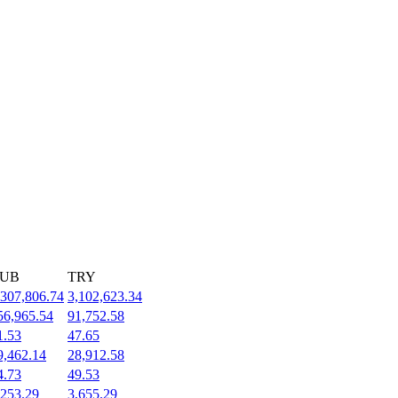
UB
TRY
,307,806.74
3,102,623.34
56,965.54
91,752.58
1.53
47.65
9,462.14
28,912.58
4.73
49.53
,253.29
3,655.29