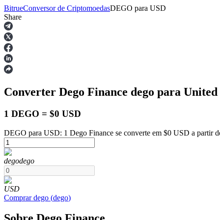
Bitrue
Conversor de Criptomoedas
DEGO
para
USD
Share
Futuros
Converter Dego Finance
dego
para United 
1 DEGO = $0 USD
DEGO para USD: 1 Dego Finance se converte em $0 USD a partir d
Futuros de USDT
dego
dego
Futuros usando USDT como garantia
USD
Comprar
dego
(
dego
)
Sobre Dego Finance