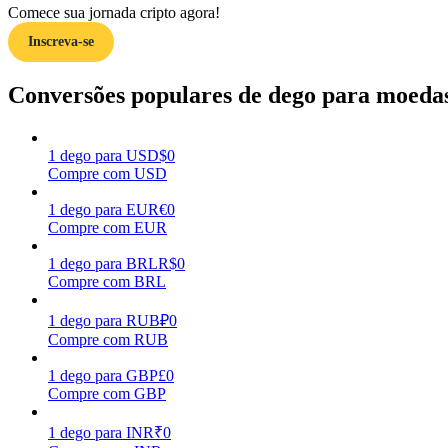
Comece sua jornada cripto agora!
Inscreva-se
Guia
Guia para iniciantes em futuros
Conversões populares de dego para moedas
1
dego
para
USD
$
0
Compre com USD
1
dego
para
EUR
€
0
Compre com EUR
1
dego
para
BRL
R$
0
Compre com BRL
Estratégias de negociação
Aprenda como se manter lucrativo
1
dego
para
RUB
₽
0
Compre com RUB
1
dego
para
GBP
£
0
Compre com GBP
1
dego
para
INR
₹
0