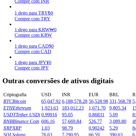
Compre com INR
Ganhar
1
dego
para
TRY
₺
0
Compre com TRY
1
dego
para
KRW
₩
0
Compre com KRW
1
dego
para
CAD
$
0
Compre com CAD
1
dego
para
JPY
¥
0
Compre com JPY
Porquinho poderoso
Outras conversões de ativos digitais
Ganhe recompensas competitivas diariamente
Criptografia
USD
INR
EUR
BRL
R
BTC
Bitcoin
65,047.92
6,188,578.28
56,528.98
331,568.78
5
ETH
Ethereum
1,923.63
183,012.23
1,671.70
9,805.34
1
USDT
Tether USDt
0.99916
95.05
0.86831
5.09
8
BNB
Binance Coin
606.16
57,669.84
526.77
3,089.80
4
XRP
XRP
1.03
98.79
0.90242
5.29
8
SOL
Solana
76.63
7,290.95
66.59
390.63
6