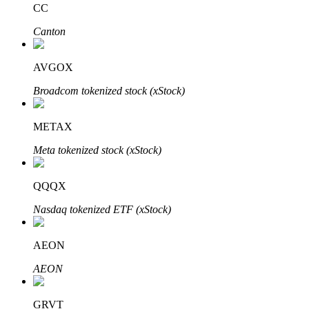
CC
Canton
Bloqueios de BTR
Investimentos exclusivos para titulares de BTR
AVGOX
Broadcom tokenized stock (xStock)
METAX
Meta tokenized stock (xStock)
QQQX
Empréstimos
Nasdaq tokenized ETF (xStock)
Serviço de empréstimo apoiado por criptografia
AEON
AEON
GRVT