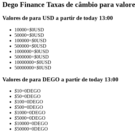
Dego Finance Taxas de câmbio para valores
Futuros usando USDC como garantia
Valores de para USD a partir de today 13:00
10000
=
$
0
USD
50000
=
$
0
USD
100000
=
$
0
USD
500000
=
$
0
USD
1000000
=
$
0
USD
5000000
=
$
0
USD
10000000
=
$
0
USD
50000000
=
$
0
USD
Copiar Trading
Junte-se aos principais traders
Valores de para DEGO a partir de today 13:00
$
10
=
0
DEGO
$
50
=
0
DEGO
$
100
=
0
DEGO
$
500
=
0
DEGO
$
1000
=
0
DEGO
$
5000
=
0
DEGO
$
10000
=
0
DEGO
$
50000
=
0
DEGO