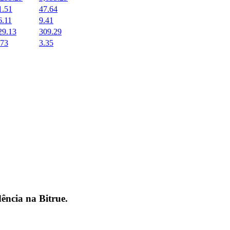
1.51
47.64
6.11
9.41
29.13
309.29
.73
3.35
dência na
Bitrue
.